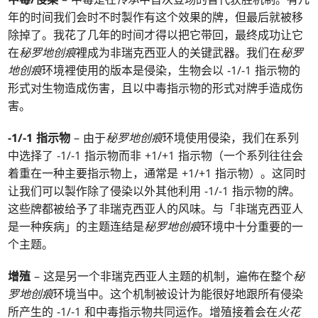
年的时间我们会时不时製作有这个效果的牌，但最后就被移
除掉了。我花了几年的时间才得以把它带回，最终成功让它
在
秘罗地创痕
裡成为非瑞克西亚人的关键武器。我们在
秘罗
地创痕
环境裡使用的版本是侵染，生物会以 -1/-1 指示物的
形式对生物造成伤害，且以中毒指示物的形式对牌手造成伤
害。
-1/-1 指示物
– 由于
秘罗地创痕
环境使用侵染，我们在系列
中选择了 -1/-1 指示物而非 +1/+1 指示物（一个系列往往会
着重在一种主要指示物上，通常是 +1/+1 指示物）。这同时
让我们可以製作除了侵染以外其他利用 -1/-1 指示物的牌。
这些牌都被给予了非瑞克西亚人的风味。与「非瑞克西亚人
是一种疾病」的主题连结是
秘罗地创痕
环境中十分重要的一
个主题。
增殖
– 这是另一个非瑞克西亚人主题的机制，遍佈在整个
秘
罗地创痕
环境当中。这个机制被设计为能很好地跟所有侵染
所产生的 -1/-1 和中毒指示物共同运作。增殖接着会在
火花