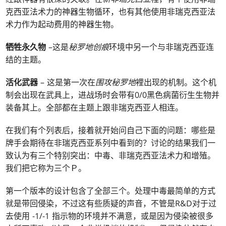
克西亚法术力的神器生物循环，也有其他使用非瑞克西亚法
术力作为起动费用的神器生物。
牺牲永久物
–这是
秘罗地创痕
环境中另一个与非瑞克西亚连
结的主题。
活化武器
– 这是第一次在
围攻秘罗地
裡出现的机制。这个机
制会出现在武具上，进战场时会带有0/0黑色病菌衍生生物并
装备其上。全部都在主题上跟非瑞克西亚人相连。
在我们有个列表后，接着就开始问自己下面的问题：哪些是
牌手会期待在非瑞克西亚系列中看到的？讨论的结果我们一
致认为有三个特别突出：中毒、非瑞克西亚法术力和增殖。
我们把它称为三个Ｐ。
第一个版本的设计包含了全部三个。处理中毒最简单的方式
就是带回侵染，不过这有些质疑的声音，不管是R&D对于过
去使用 -1/-1 指示物的环境并不满意，或是因为侵染被很多