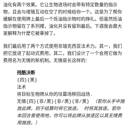
油化有两个效果。它让生物进场时会带有特定数量的指示
物，且会与增殖互动在空了的时候给你一个。这是为了帮你
缓解在使用牌上最后一个烁油指示物时的挣扎。但虽然烁油
指示物留在了系列裡，油化并没有留到最后。下週我会跟大
家解释为什麽它被拿掉了。
我们最后用了两个方式使用非瑞克西亚法术力。其一，我们
把它放进了起动式费用，其二，我们设计了一个会用它做为
费用名为无情的新机制。无情是长这样的：
残酷决断
{四}{黑}
法术
将目标生物牌从你的坟墓场移回战场.
无情{四}{非/黑}{非/黑}{非/黑}
（若你从手中施
放此牌，则于结算时将它放逐。 时将其放逐。若你
本回合曾使用地，你可以将此牌从放逐区以其无情费
用施放。）