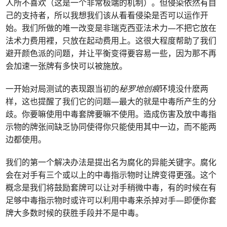
人所不喜欢（这是一个非常极端的机制）。但侵染依然有自
己的支持者，所以我想我们该从看看侵染是否可以运作开
始。我们所做的唯一改变是非瑞克西亚法术力—不把它放在
法术力费用裡，只放在起动费用上。这很大程度帮助了我们
避开颜色派的问题，并让平衡变得要容易一些，因为那不再
会加速一张牌有多快可以被施放。
一开始对局测试的表现跟当初的
秘罗地创痕
环境没什麽两
样，这也提醒了我们它的问题—最大的就是中毒所产生的分
歧。你要嘛使用中毒套牌要嘛不使用。造成伤害及放中毒指
示物的牌张间缺乏协同使得你只能使用其中一边，而不能两
边都使用。
我们的第一个解决办法是提出名为腐化的异能关键字。腐化
会在对手有三个或以上的中毒指示物时让牌变得更强。这个
概念是我们将鼓励套牌可以让对手稍微中毒，有的时候在有
足够中毒指示物时或许可以利用中毒来杀掉对手—即便你套
牌大多数时候的获胜手段并不是中毒。