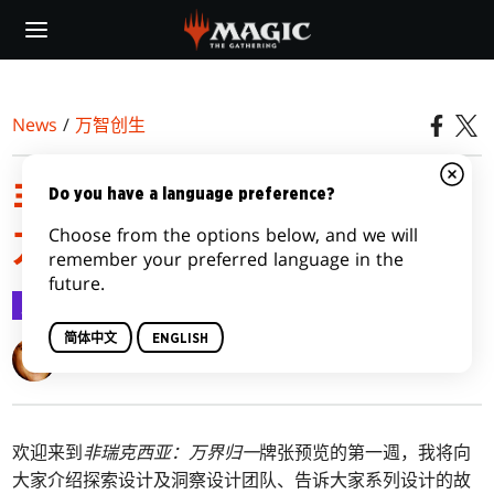
Skip
to
main
content
News
/
万智创生
非瑞克西亚：万界归一
Do you have a language preference?
Choose from the options below, and we will
方，第一部
remember your preferred language in the
future.
万智创生
2023-01-17
简体中文
ENGLISH
Mark Rosewater
欢迎来到
非瑞克西亚：万界归一
牌张预览的第一週，我将向
大家介绍探索设计及洞察设计团队、告诉大家系列设计的故