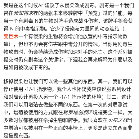
就是在这个时候Ari建议了从侵染改成剧毒。剧毒是一个我们
曾在
预知将来
裡的两张未来移转牌中「预览」过的异能。每
当一个有剧毒 N的生物对牌手造成战斗伤害，该牌手将会获
得 N 的中毒指示物。它少了侵染与力量间的动态连结（
变巨术
一个有侵染的生物将会增加他放置的中毒指示物数
量），但也不再会有伤害跟中毒分开的情况。当你用剧毒生
物攻击时，仍会持续造成伤害加速对手的死亡。这个系列被
提交时仍有剧毒这个关键字，下週我会再来解释为什麽以及
是如何被改成下毒的。
移掉侵染也让我们可以做一些其他的东西。其一，我们可以
停止使用 -1/-1 指示物，我个人也怀疑我应该说服系列设计
和对局设计再投入另一个 -1/-1 指示物的环境；其二，这让
我们可以用增殖去做些不同的东西。在第一次的对局测试
中，增殖被使用的方式跟在
秘罗地创痕
环境裡完全一样，大
多数时候都被用在杀掉生物和牌手。我很喜欢在
火花之战
当
中增殖可以被用在一些正面的事情上，更多是建立东西而非
是摧毁东西。