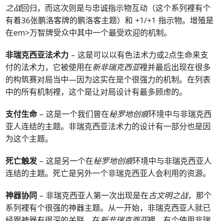
之战
回归，而这次则是与忠诚指示物互动（这个系列裡有个
有着36张鹏洛客牌的鹏洛客主题）和 +1/+1 指示物。增殖是
在em>万智牌受众中其中一个最受欢迎的机制。
非瑞克西亚法术力
– 这是可以以有色法术力或2点生命来支
付的法术力，它被使用在
新非瑞克西亚
裡并最后出现在很多
的构筑赛对局当中—因为这实在是个很强力的机制。在列表
中的所有机制裡，这个是让对局设计有最多顾虑的。
支付生命
– 这是一个我们曾在
秘罗地创痕
环境中与非瑞克西
亚人连结的主题。非瑞克西亚法术力的设计有一部分也是因
为这个主题。
死亡触发
– 这是另一个在
秘罗地创痕
环境中与非瑞克西亚人
连结的主题。死亡是另外一个非瑞克西亚人会利用的资源。
神器协同
– 非瑞克西亚人第一次出现是在
古文明之战
，那个
系列裡有个很强的神器主题。从一开始，非瑞克西亚人就已
经跟神器有很深的关联。在
新非瑞克西亚
裡，有个使用非瑞