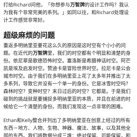
打给Richard问他，「你想参与
万智牌
的设计工作吗？我认
为我有个非常完美的系列。」如同以往，和Richard处理设
计工作感觉非常好。
超级麻烦的问题
重返多明纳里亚要花这么久的原因是这时空有个小小的问
题。在近代的
万智牌
里，我们的时空都有个明显和清楚的身
份。依尼翠是歌德恐怖时空。塞洛斯是希腊神话时空。阿芒
凯是埃及启发时空。赞迪卡是冒险世界时空。拉尼卡是公会
城市时空。由于我们在多明纳里亚上花了太多年并推出了太
多系列，导致它并没有一个单一的身份。它是冰雪时空吗？
森林时空？变种时空？末日过后的时空？它都是。于是我们
碰到的挑战就是要捕捉多明纳里亚的本质，并且在前进的时
候给它一个清楚的身份。而我们发现这一点非常的困难。
Ethan和Kelly整合并列出了多明纳里亚在创意上经过的所有
东西－地方、人物、生物、神器、魔法、故事，以及其他全
部的东西。我们将数据分成三堆：绝对保留、可能保留，和