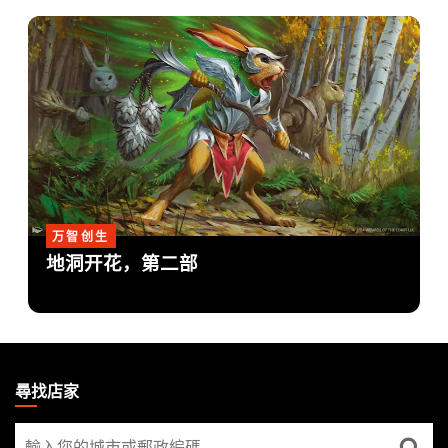
万智创生
地洞开花，第二部
MAGIC:
THE
尋找店家
GATHERING
尋
FOOTER