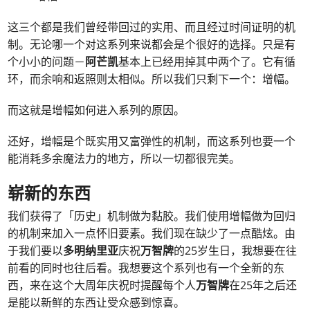
这三个都是我们曾经带回过的实用、而且经过时间证明的机
制。无论哪一个对这系列来说都会是个很好的选择。只是有
个小小的问题－
阿芒凯
基本上已经用掉其中两个了。它有循
环，而余响和返照则太相似。所以我们只剩下一个：增幅。
而这就是增幅如何进入系列的原因。
还好，增幅是个既实用又富弹性的机制，而这系列也要一个
能消耗多余魔法力的地方，所以一切都很完美。
崭新的东西
我们获得了「历史」机制做为黏胶。我们使用增幅做为回归
的机制来加入一点怀旧要素。我们现在缺少了一点酷炫。由
于我们要以
多明纳里亚
庆祝
万智牌
的25岁生日，我想要在往
前看的同时也往后看。我想要这个系列也有一个全新的东
西，来在这个大周年庆祝时提醒每个人
万智牌
在25年之后还
是能以新鲜的东西让受众感到惊喜。