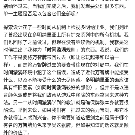
别缅怀过去。当我们完成之后，我们发现要处理很多东西。
单一主题是否足以包含它们全部呢？
探索设计花了一些时间从机制上检视多明纳里亚。我们列出
了曾经出现在多明纳里亚上所有扩充系列中的所有机制。我
们也回顾了之前做过，但现在没有继续做的机制。我就是这
时候提出了我称为「
时间漩涡
规则」的东西。我说，我们的
工作不是要将
万智牌
带回过去（即让它玩起来和以前一
样），而是将
万智牌
过去的要素带往现在的对局中。我们在
时间漩涡
环境中犯了这个错误，造成了近代
万智牌
中能接受
什么，以及不能接受什么的无尽困惑。
多明纳里亚
的确应该
具有怀旧要素（如同
时间漩涡
较好的部份），但并不是以违
背颜色派或是将我们故意从游戏中移除的东西拿回来这种方
法。另一个从
时间漩涡
学到的教训就是确保牌张本身就要很
酷炫。举例来说，如果我们有一把过去的强力宝剑，那它本
身就得让人感到兴奋。你不需要知道这把剑之前是属于哪个
有名的
万智牌
角色来享受这张牌，但如果知道的话这就是额
外的价值了。