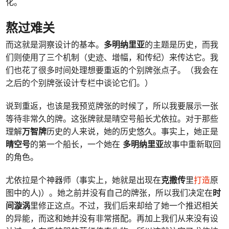
化。
熬过难关
而这就是洞察设计的基本。
多明纳里亚
的主题是历史，而我
们则使用了三个机制（史迹、增幅，和传纪）来传达它。我
们也花了很多时间处理想要重返的个别牌张点子。（我会在
之后的个别牌张设计专栏中谈论它们。）
说到重返，也该是我预览牌张的时候了，所以我要展示一张
等待非常久的牌。这张牌就是晴空号船长尤依拉。对于那些
理解
万智牌
历史的人来说，她的历史悠久。事实上，她正是
晴空号
的第一个船长，一个她在
多明纳里亚
故事中重新取回
的角色。
尤依拉是个神器师（事实上，她就是出现在
克撒传
里
打造
原
图中的人)）。她之前并没有自己的牌张，所以我们决定在
时
间漩涡
里修正这点。不过，我们后来却给了她一个推迟相关
的异能，而这和她并没有非常搭配。再加上我们从来没有设