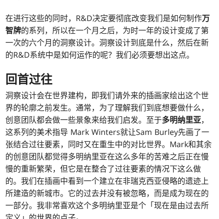
在进行这些的同时，R&D决定要彻底改变我们是如何制作
万
智牌
的系列，所以在一个月之后，为时一年的设计变成了第
一次的六个月的洞察设计。洞察设计到底是什么，然后在新
的R&D系统中是如何运作的呢？我们必须要想出这点。
回首过往
洞察设计会在世界建构，即我们请外来的插画家绘出这个世
界的轮廓之前发生。通常，为了理解我们到底想要做什么，
创意团队都会做一些景象来给我们启发。至于
多明纳里亚
，
这系列的美术指导 Mark Winters就让Sam Burley先画了一
张结合过往要素，同时又在重生中的对比世界。Mark和其余
的创意团队都觉得多明纳里亚在这么多年的苦难之后正在慢
慢的重新繁荣，但它是在整合了过往要素的情况下这么做
的。我们在插画中看到一个建立在非瑞克西亚侵略的遗迹上
所建造的新城市。它的过去并没有被忽略，而是成为现在的
一部分。我非常喜欢这个多明纳里亚是个「现在是由过去所
定义」的世界的点子。