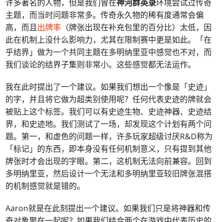
许多著名的人物，但是我们曾在
神河群英录
环境尝试过传奇
主题，而当时问题非常多。传奇永久物的稀有度通常会偏
高，而且
出牌率
（牌张出现在补充包里的百分比）太低，因
此在机制上没什么影响力，尤其在限制赛中更是如此。「在
乎结界」做为一个共同主题在多明纳里亚中感觉也不对，而
我们谈论的结界子集则非常小。这些感觉都无法运作。
我在此时提出了一个建议。如果我们想出一个像是「史迹」
的字，并且将它做为超类别使用呢？任何代表史迹的牌就会
被贴上这个标签。我们可以有史迹生物、史迹神器、史迹结
界，和史迹地。我们测试了一场，却发现这个计划有两个问
题。第一，和虚色的问题一样，许多玩家超级讨厌R&D称为
「标记」的东西，即本身没有任何机制意义，只有提到其他
牌张时才会出现的字眼。第二，这机制无法向前兼容。回到
多明纳里亚，然后设计一个无法和多明纳里亚较旧牌张混搭
的机制感觉就是错的。
Aaron就是在此刻提出一个建议。如果我们只是将神器和传
奇对象聚在一起呢？如果我们结合两个在游戏中代表历史的