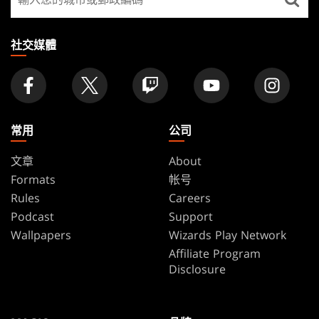
找
店
家
社交媒體
常用
公司
文章
About
Formats
帐号
Rules
Careers
Podcast
Support
Wallpapers
Wizards Play Network
Affiliate Program
Disclosure