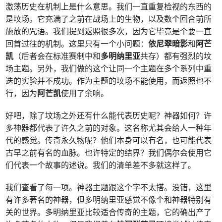
激荡历史在机制上是什么意思。我们一直重复检视的东西的
是坟场。它充满了之前在战场上的生物，以及数个回合前所
施放的咒语。我们提到返照很多次，因为它毕竟是个要一直
回首过往的机制。这里只有一个小问题：
依尼翠暗影
和
阿芒
凯
（后者会在标准赛制中和
多明纳里亚
共存）都有强烈的坟
场主题。另外，我们做的这个让同一个主题在多个系列中重
迭的实验并不成功。作为主题的坟场不能使用，而返照也不
行，因为
阿芒凯
使用了余响。
好吧，除了坟场之外还有什么能代表历史呢？神器如何？许
多神器都代表了许久之前的对象。这名称尤其会给人一种年
代的感觉。传奇永久物呢？他们本身可以有名，也可能代表
古早之前有名的血脉。也许特定的结界？我们偶尔会使用它
们代表一个故事的述说。我们的清单差不多就这样了。
我们查看了每一项。神器主题跟这个字不太搭。没错，这里
有许多著名的神器，但多明纳里亚感觉不像个和神器特别有
关的世界。多明纳里亚比较适合传奇的主题，它的确出产了