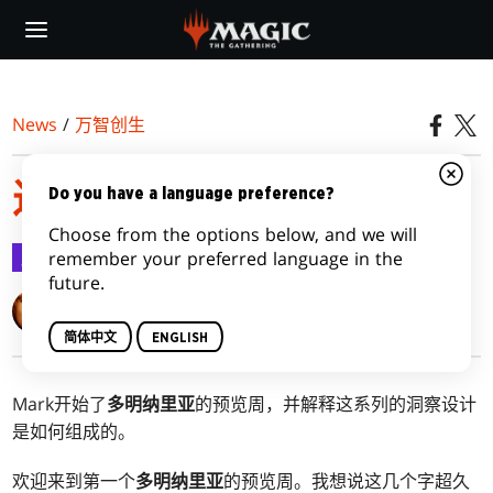
Skip
to
main
content
News
/
万智创生
返乡
Do you have a language preference?
Choose from the options below, and we will
万智创生
2018-04-02
remember your preferred language in the
future.
Mark Rosewater
简体中文
ENGLISH
Mark开始了
多明纳里亚
的预览周，并解释这系列的洞察设计
是如何组成的。
欢迎来到第一个
多明纳里亚
的预览周。我想说这几个字超久