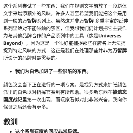
这个系列尝试了一些东西：我们在规则文字前放了一段斜体
文字来增添额外的风味，许多人甚至希望我们能把这个是用
到一般的
万智牌
系列上。虽然这并非
万智牌
多重宇宙的延伸
系列里绝对不能碰触的禁区，但我想我们仍计划把它主要作
为与其他品牌合作的产品系列中的工具（像是
Universes
Beyond
），因为这是一个很好能捕捉那些在牌名上无法捕
捉到特定风味的方式—这正是我们在处理那些并非为
万智牌
所设计的品牌时最需要的。
我们为白色加进了一些很酷的东西。
颜色议会当下正在进行的一项专案，是找到方式来扩张颜色
派里的白色以对指挥官赛制有所帮助。很多新东西在
被遗忘
国度战记
里第一次出现，而玩家看似对此非常兴奋。我向你
保证之后还会有更多。
教训
这个系列玩家的回应非常极端。