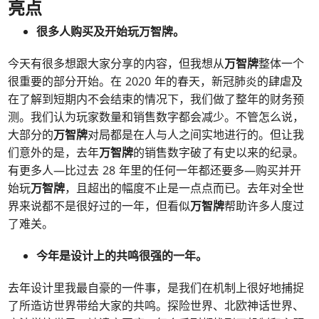
亮点
很多人购买及开始玩
万智牌
。
今天有很多想跟大家分享的内容，但我想从
万智牌
整体一个
很重要的部分开始。在 2020 年的春天，新冠肺炎的肆虐及
在了解到短期内不会结束的情况下，我们做了整年的财务预
测。我们认为玩家数量和销售数字都会减少。不管怎么说，
大部分的
万智牌
对局都是在人与人之间实地进行的。但让我
们意外的是，去年
万智牌
的销售数字破了有史以来的纪录。
有更多人—比过去 28 年里的任何一年都还要多—购买并开
始玩
万智牌
，且超出的幅度不止是一点点而已。去年对全世
界来说都不是很好过的一年，但看似
万智牌
帮助许多人度过
了难关。
今年是设计上的共鸣很强的一年。
去年设计里我最自豪的一件事，是我们在机制上很好地捕捉
了所造访世界带给大家的共鸣。探险世界、北欧神话世界、