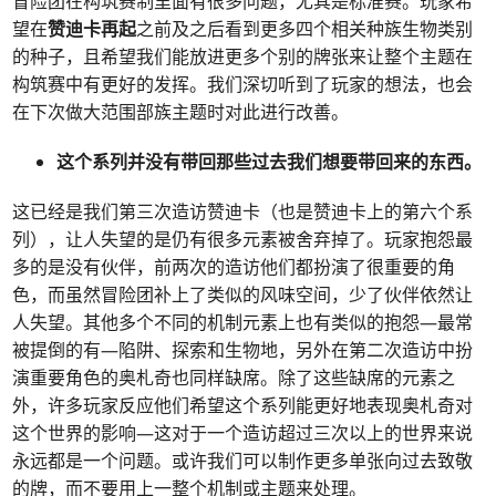
冒险团在构筑赛制里面有很多问题，尤其是标准赛。玩家希
望在
赞迪卡再起
之前及之后看到更多四个相关种族生物类别
的种子，且希望我们能放进更多个别的牌张来让整个主题在
构筑赛中有更好的发挥。我们深切听到了玩家的想法，也会
在下次做大范围部族主题时对此进行改善。
这个系列并没有带回那些过去我们想要带回来的东西。
这已经是我们第三次造访赞迪卡（也是赞迪卡上的第六个系
列），让人失望的是仍有很多元素被舍弃掉了。玩家抱怨最
多的是没有伙伴，前两次的造访他们都扮演了很重要的角
色，而虽然冒险团补上了类似的风味空间，少了伙伴依然让
人失望。其他多个不同的机制元素上也有类似的抱怨—最常
被提倒的有—陷阱、探索和生物地，另外在第二次造访中扮
演重要角色的奥札奇也同样缺席。除了这些缺席的元素之
外，许多玩家反应他们希望这个系列能更好地表现奥札奇对
这个世界的影响—这对于一个造访超过三次以上的世界来说
永远都是一个问题。或许我们可以制作更多单张向过去致敬
的牌，而不要用上一整个机制或主题来处理。