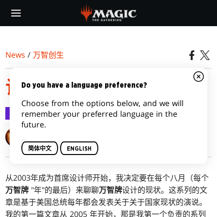
Skip
to
main
content
News
/
万智创生
设计咨文2021
Do you have a language preference?
Choose from the options below, and we will
万智创生
2021-08-16
remember your preferred language in the
future.
Mark Rosewater
简体中文
ENGLISH
从2003年成为首席设计师开始，我决定要在每个八月（每个
万智牌
"年"的最后）来聊聊
万智牌
设计的现状。这系列的文
章是基于美国总统每年都会发表关于关于国家现状的演说。
我的第一篇文章从 2005 年开始，那是我第一个负责的系列