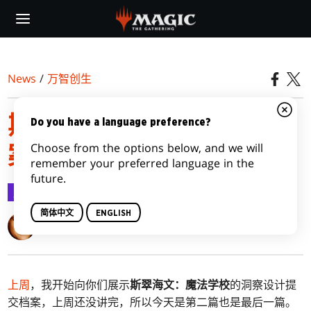
Skip
to
main
content
News
/
万智创生
斯翠海文洞察设计提交档
Do you have a language preference?
Choose from the options below, and we will
案，第二部
remember your preferred language in the
future.
万智创生
2021-04-26
简体中文
ENGLISH
Mark Rosewater
上周
，我开始向你们展示
斯翠海文：魔法学校
的洞察设计提
交档案，上周还没讲完，所以今天是第二篇也是最后一篇。