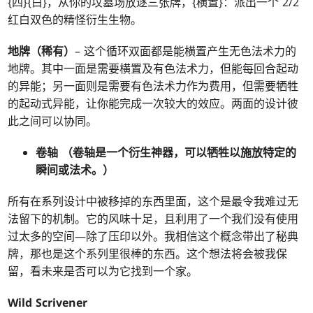
{四}{白}，从你的坟墓场放逐三张牌，{横置}：派出一个 2/2
红白双色的精怪衍生生物。
地牌（稀有）
– 这个循环双面都是能横置产生无色法术力的
地牌。其中一面是需要横置及有色法术力，但能每回合起动
的异能；另一面则是需要有色法术力作为费用，但需要牺牲
的起动式异能，让你能完成一次较大的效应。两面的设计彼
此之间可以协同。
卷轴
（卷轴是一个衍生神器，可以牺牲以施放特定的
瞬间或法术。）
所有在系列设计中被移掉的东西里面，这个是最令我难过无
法留下的机制。它的风味十足，且利用了一个我们没有使用
过太多的空间—除了压印以外。我相信这个概念带出了秘典
牌，那也是这个系列里很棒的东西。这个想法将会被我保
留，看未来是否可以为它找到一个家。
Wild Scrivener