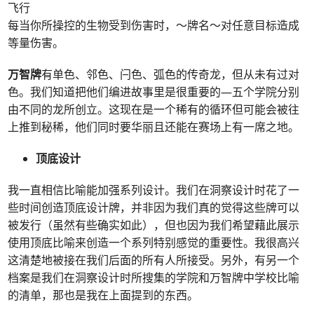
飞行
每当你所操控的生物受到伤害时，～牌名～对任意目标造成
等量伤害。
万智牌
有单色、邻色、闩色、弧色的传奇龙，但从未有过对
色。我们知道把他们编进故事里是很重要的—五个学院分别
由不同的龙所创立。这现在是一个稀有的循环但可能会被往
上推到秘稀，他们同时要华丽且还能在赛场上有一席之地。
顶底设计
我一直相信比喻能加强系列设计。我们在洞察设计时花了一
些时间创造顶底设计牌，并非因为我们真的觉得这些牌可以
被发行（虽然有些确实如此），但也因为我们希望藉此展示
使用顶底比喻来创造一个系列特别感觉的重要性。我很高兴
这清楚地被接在我们后面的所有人所接受。另外，有另一个
档案是我们在洞察设计时所搜集的学院和万智牌中学校比喻
的清单，那也是我在上面提到的东西。