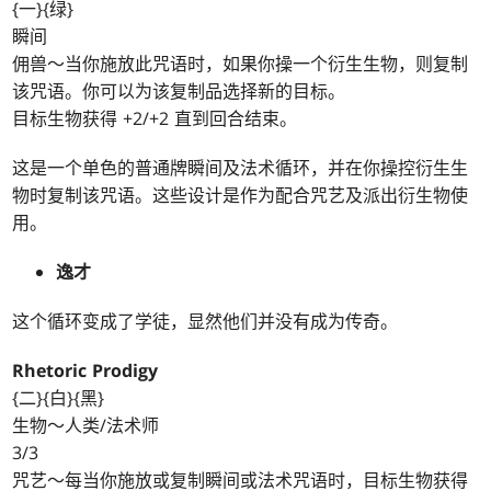
{一}{绿}
瞬间
佣兽～当你施放此咒语时，如果你操一个衍生生物，则复制
该咒语。你可以为该复制品选择新的目标。
目标生物获得 +2/+2 直到回合结束。
这是一个单色的普通牌瞬间及法术循环，并在你操控衍生生
物时复制该咒语。这些设计是作为配合咒艺及派出衍生物使
用。
逸才
这个循环变成了学徒，显然他们并没有成为传奇。
Rhetoric Prodigy
{二}{白}{黑}
生物～人类/法术师
3/3
咒艺～每当你施放或复制瞬间或法术咒语时，目标生物获得