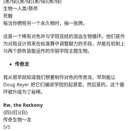
{黑/绿}{黑/绿}{黑/绿}{黑/绿}
生物～人类/祭师
死触
每当你牺牲另一个永久物时，抽一张牌。
这是一个稀有对色并与学院连结的混血生物循环。他们是作
为对局设计用来在标准赛中调整献力的手段，并能在机制上
与两个颜色皆能运作的华丽学院主题生物。
传奇龙
我从很早就知道我们想要制作对色的传奇龙，早到能让
Doug Beyer 把它们编进学院的起源里。然后是的，这个循
环被升级为了秘稀。
Rw, the Reckony
{四}{红}{白}
传奇生物～龙
5/5