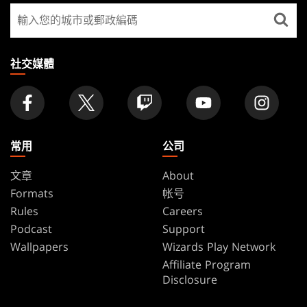
尋
FOOTER
找
店
家
社交媒體
常用
公司
文章
About
Formats
帐号
Rules
Careers
Podcast
Support
Wallpapers
Wizards Play Network
Affiliate Program
Disclosure