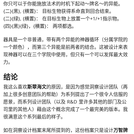
你只可以于你能施放法术的时机下起动～牌名～的异能。
{二}{黑}, {横置}： 目标生物获得系命直到回合结束。
{二}{绿}, {横置}： 在目标生物上放置一个+1/+1指示物。
{四}{黑}{绿}，{横置}： 两项都选。
器具是一个非普通，带有两个异能的神器循环（分属学院的
一个颜色），而第三个异能是前两者的结合。这被设计来表
现神器可以在三个学院中使用，但只有一个可以发挥最大效
力。
结论
我这么喜欢
斯翠海文
的原因，是因为感觉洞察设计团队（再
加上很多创意团队的帮助）为系列提出了一个很令人信服的
愿景，而系列设计团队（以及 R&D 里许多其他的部门及公
司里的其他人）藉由这个概念完成了一个最完美的版本。我
很满意这个系列最后的样子。
如在洞察设计档案末尾所提到的，这份档案只是设计
万智牌