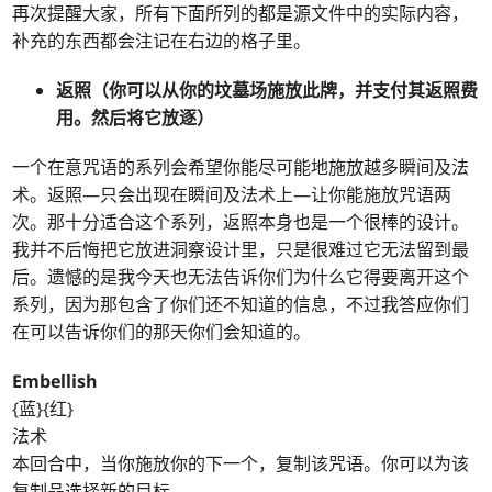
再次提醒大家，所有下面所列的都是源文件中的实际内容，
补充的东西都会注记在右边的格子里。
返照
（你可以从你的坟墓场施放此牌，并支付其返照费
用。然后将它放逐）
一个在意咒语的系列会希望你能尽可能地施放越多瞬间及法
术。返照—只会出现在瞬间及法术上—让你能施放咒语两
次。那十分适合这个系列，返照本身也是一个很棒的设计。
我并不后悔把它放进洞察设计里，只是很难过它无法留到最
后。遗憾的是我今天也无法告诉你们为什么它得要离开这个
系列，因为那包含了你们还不知道的信息，不过我答应你们
在可以告诉你们的那天你们会知道的。
Embellish
{蓝}{红}
法术
本回合中，当你施放你的下一个，复制该咒语。你可以为该
复制品选择新的目标。