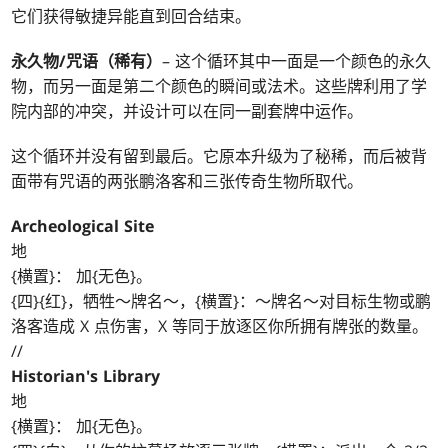
它们获得敏捷异能直到回合结束。
永久物/咒语（稀有）
– 这个循环其中一面是一个颜色的永久
物，而另一面是第二个颜色的瞬间或法术。这些牌利用了学
院内部的冲突，并设计可以在同一副套牌中运作。
这个循环并没有留到最后。它原本升级为了秘稀，而后被背
面带有咒语的两张鹏洛客和三张传奇生物所取代。
Archeological Site
地
{横置}： 加{无色}。
{四}{红}，牺牲～牌名～，{横置}：～牌名～对目标生物或鹏
洛客造成 X 点伤害，X 等同于放逐区你所拥有牌张的数量。
//
Historian's Library
地
{横置}： 加{无色}。