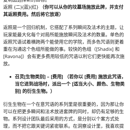
返照 {二}{蓝}{红}
（你可以从你的坟墓场施放此牌，并支付
其返照费用。然后将它放逐）
返照是一个回归机制，它搭配了系列瞬间及法术的主题，让
玩家能最大化每个对局所能施放瞬间及法术的数量。单色的
返照咒语试着横跨两个能使用它的学院，而多色咒语则更着
重在沟通这个色组所能做的事。较快的色组（[Shadix] 和
[Ravona]）会有更多费用较低的咒语以利它们更快能再次施
放。
召灵[生物类别] – [费用]
（若你以 [费用] 施放此咒语，
当它进到战场时，派出一个 [适当大小、颜色、生物类
别] 的衍生生物。）
衍生生物在一个在意咒语的系列里是很重要的，因为那让你
可以在把更多瞬间和法术放进套牌的同时，却仍有足够的生
物。系列设计团队最后采用的方式，是分别以个案方式处
理，而不把它跟关键词紧密联系。在洞察设计里，我喜欢提