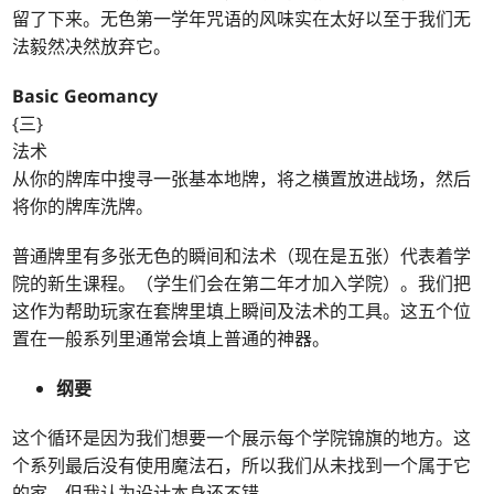
留了下来。无色第一学年咒语的风味实在太好以至于我们无
法毅然决然放弃它。
Basic Geomancy
{三}
法术
从你的牌库中搜寻一张基本地牌，将之横置放进战场，然后
将你的牌库洗牌。
普通牌里有多张无色的瞬间和法术（现在是五张）代表着学
院的新生课程。（学生们会在第二年才加入学院）。我们把
这作为帮助玩家在套牌里填上瞬间及法术的工具。这五个位
置在一般系列里通常会填上普通的神器。
纲要
这个循环是因为我们想要一个展示每个学院锦旗的地方。这
个系列最后没有使用魔法石，所以我们从未找到一个属于它
的家，但我认为设计本身还不错。