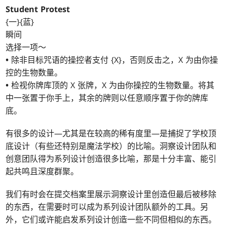
Student Protest
{一}{蓝}
瞬间
选择一项～
•
除非目标咒语的操控者支付 {X}，否则反击之，X 为由你操
控的生物数量。
•
检视你牌库顶的 X 张牌，X 为由你操控的生物数量。将其
中一张置于你手上，其余的牌则以任意顺序置于你的牌库
底。
有很多的设计—尤其是在较高的稀有度里—是捕捉了学校顶
底设计（有些还特别是魔法学校）的比喻。洞察设计团队和
创意团队得为系列设计创造很多比喻，那是十分丰富、能引
起共鸣且深度群聚。
我们有时会在提交档案里展示洞察设计里创造但最后被移除
的东西，在需要时可以成为系列设计团队额外的工具。另
外，它们或许能启发系列设计创造一些不同但相似的东西。