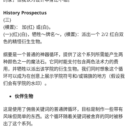
History Prospectus
{三}
{横置}： 加{红} 或{白}。
{一}{红}{白}，牺牲～牌名～，{横置}：派出一个 2/2 红白双
色的精怪衍生生物。
纲要是一个普通的神器循环，提供了这个系列所需能产生两
种颜色之一的魔法石。它同时能支付包含两色法术力的费
用，并牺牲以派出该学院的衍生生物。我们同时想象这个循
环可以成为在创意上展示学院符号和/或锦旗的地方（假设我
们会有学院的水印）。
伙伴生物
这是使用了佣兽关键词的普通牌循环，目标是制作一些带有
风味但简单的东西。这个循环随着关键词被舍弃的同时被移
出了这个系列。