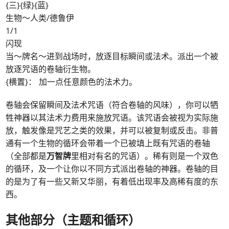
{三}{绿}{蓝}
生物～人类/德鲁伊
1/1
闪现
当～牌名～进到战场时，放逐目标瞬间或法术。派出一个被
放逐咒语的卷轴衍生物。
{横置}： 加一点任意颜色的法术力。
卷轴会保留瞬间及法术咒语（符合卷轴的风味），你可以牺
牲神器以其法术力费用来施放咒语。该咒语会被视为实际施
放，触发像是咒艺之类的效果，并可以被复制或反击。非普
通有一个生物的循环会带着一个已被填上既有咒语的卷轴
（全部都是
万智牌
里相对有名的咒语）。稀有则是一个双色
的循环，及一个让你以不同方式派出卷轴的神器。卷轴的目
的是为了有一些又新又华丽，有着低出现率及高稀有度的东
西。
其他部分（主题和循环）