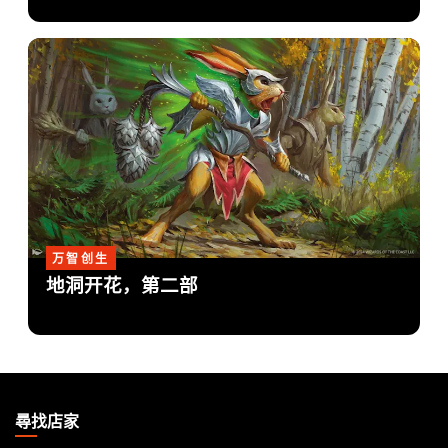
万智创生
地洞开花，第二部
MAGIC:
THE
尋找店家
GATHERING