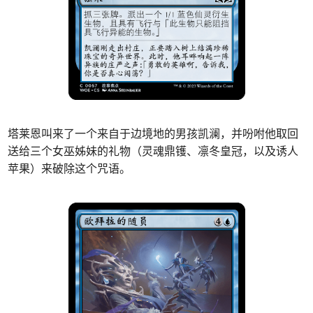
塔莱恩叫来了一个来自于边境地的男孩凯澜，并吩咐他取回
送给三个女巫姊妹的礼物（灵魂鼎镬、凛冬皇冠，以及诱人
苹果）来破除这个咒语。