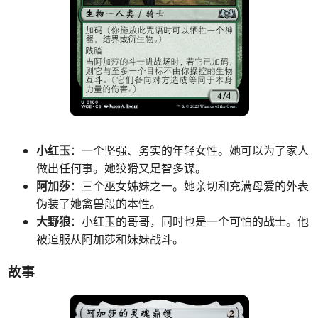
小红玉
：一个坚强、务实的年轻女性。她可以为了家人
做出任何事。她狡猾又足智多谋。
阿加莎
：三个巫女姊妹之一。她亲切和充满母爱的外表
伪装了她禽兽般的本性。
大野狼
：小红玉的哥哥，同时也是一个可怕的战士。他
被迫服从阿加莎和妹妹战斗。
故事