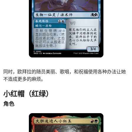
同时，欧拜拉的随员美丽、歌唱，和祝福使用各种办法让她
不造成更多的麻烦。
小红帽（红绿）
角色