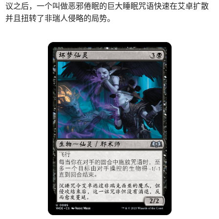
议之后，一个叫做恶邪倦眠的巨大睡眠咒语快速在艾卓扩散
并且扭转了非瑞人侵略的局势。