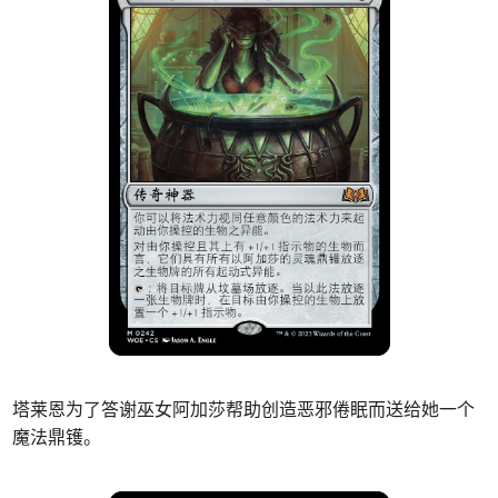
塔莱恩为了答谢巫女阿加莎帮助创造恶邪倦眠而送给她一个
魔法鼎镬。