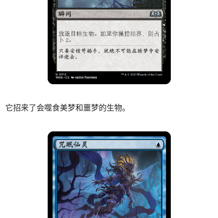
它招来了会噬食美梦和噩梦的生物。