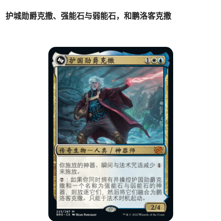
护城勋爵克撒、强能石与弱能石，和鹏洛客克撒