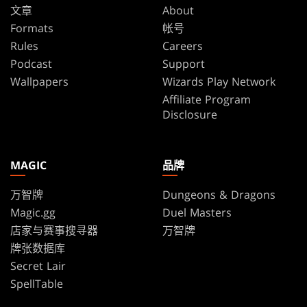
文章
About
Formats
帐号
Rules
Careers
Podcast
Support
Wallpapers
Wizards Play Network
Affiliate Program
Disclosure
MAGIC
品牌
万智牌
Dungeons & Dragons
Magic.gg
Duel Masters
店家与赛事搜寻器
万智牌
牌张数据库
Secret Lair
SpellTable