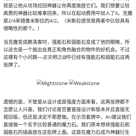
就是让他从坟场捡回神器让你再度施放它们。我们想要让较
高费的神器比较难拿回来，所以在起动费用中加入了X。克撒
是2/4来镜像米斯拉的4/2。（米斯拉感觉是两者中比较具有
侵略性的那个。）
当克撒变成鹏洛客时，强能石和弱能石变成了他的眼睛，所
以这也是一个挑出会真正和角色融合的物件的好机会。不过
这裡有个小问题—
古文明之战
中已经有强能石和弱能石这两
张牌了。
遗憾的是，不管是从设计或是强度方面来看，这两张牌都不
怎麽让人兴奋。我们讨论是否要直接设计新版本并且直接无
视旧版，但还是决定不那麽做。在示范套牌中，Ari建议我们
直接做一个名字比较普通的魔力石。我们原本想将强能石和
弱能石的插画放在这些牌上面。这是在魔力石成为神器衍生