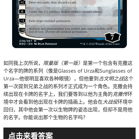
如同我上次所说，
限量版（第一版）
是第一个包含有克撒这
个名字的牌的系列（像是Glasses of Urza和Sunglasses of
Urza—他很明显喜欢各种眼镜），但他要到
古文明之战
这个
第一次提到兄弟之战的系列才正式成为一个角色。克撒会持
续出现在卡牌的名字上，我们要等到以他为主角的
克撒传
环
境中才会看到他出现在卡牌的插画上。他会在
大战役
环境中
回归，其中他会第一次以生物牌的姿态出现，但却不是用他
的名字。你能说出那个生物的名字吗？
点击来看答案