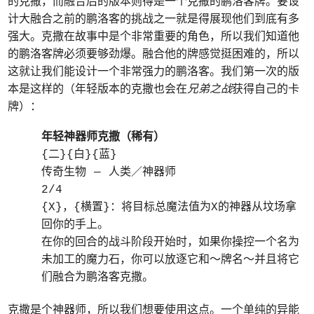
的克撒，而融合后的版本则得是一个克撒的鹏洛客牌。要设
计大融合之前的鹏洛客的挑战之一就是得展现他们到底有多
强大。克撒在故事中是个非常重要的角色，所以我们知道他
的鹏洛客牌必须要够劲爆。融合他的牌感觉挺困难的，所以
这就让我们能设计一个非常强力的鹏洛客。我们第一次的版
本是这样的（年轻版本的克撒也会在
兄弟之战
获得自己的卡
牌）：
年轻神器师克撒（稀有）
{二}{白}{蓝}
传奇生物 — 人类／神器师
2/4
{X}，{横置}：将目标总魔法值为X的神器从坟场拿
回你的手上。
在你的回合的战斗阶段开始时，如果你操控一个名为
未加工的魔力石，你可以放逐它和～牌名～并且将它
们融合为鹏洛客克撒。
克撒是个神器师，所以我们想要使用这点。一个单纯的异能