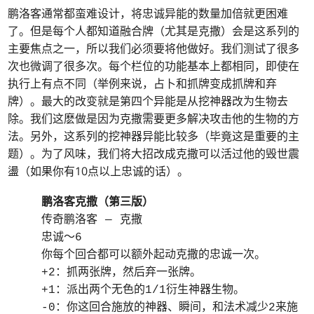
鹏洛客通常都蛮难设计，将忠诚异能的数量加倍就更困难
了。但是每个人都知道融合牌（尤其是克撒）会是这系列的
主要焦点之一，所以我们必须要将他做好。我们测试了很多
次也微调了很多次。每个栏位的功能基本上都相同，即使在
执行上有点不同（举例来说，占卜和抓牌变成抓牌和弃
牌）。最大的改变就是第四个异能是从挖神器改为生物去
除。我们这麽做是因为克撒需要更多解决攻击他的生物的方
法。另外，这系列的挖神器异能比较多（毕竟这是重要的主
题）。为了风味，我们将大招改成克撒可以活过他的毁世震
盪（如果你有10点以上忠诚的话）。
鹏洛客克撒（第三版）
传奇鹏洛客 — 克撒
忠诚～6
你每个回合都可以额外起动克撒的忠诚一次。
+2：抓两张牌，然后弃一张牌。
+1：派出两个无色的1/1衍生神器生物。
-0：你这回合施放的神器、瞬间，和法术减少2来施