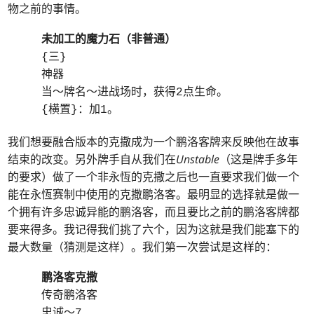
物之前的事情。
未加工的魔力石（非普通）
{三}
神器
当～牌名～进战场时，获得2点生命。
{横置}：加1。
我们想要融合版本的克撒成为一个鹏洛客牌来反映他在故事
结束的改变。另外牌手自从我们在
Unstable
（这是牌手多年
的要求）做了一个非永恆的克撒之后也一直要求我们做一个
能在永恆赛制中使用的克撒鹏洛客。最明显的选择就是做一
个拥有许多忠诚异能的鹏洛客，而且要比之前的鹏洛客牌都
要来得多。我记得我们挑了六个，因为这就是我们能塞下的
最大数量（猜测是这样）。我们第一次尝试是这样的：
鹏洛客克撒
传奇鹏洛客
忠诚～7