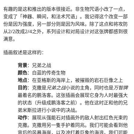
有趣的是这和推出的版本很接近。非生物咒语小改了一点，
变成了「神器、瞬间，和法术咒语」。我记得这个改变一部
份是因为强度，另一部分则是因为风味。除了这点和将攻防
从2/2改成2/4之外，系列设计和对局设计对这张牌都感到很
满意。
插画叙述是这样的：
背景
：兄弟之战
颜色
：白蓝的传奇生物
地点
：在亚格斯的海岸上，被摧毁的岩石巨像之上
目的
：克撒是
兄弟之战
小说的主角，同时也是
万智牌
最着名的鹏洛客。这张插画会展现它身为人时最强大
的状态（升级成鹏洛客之前）。他在这时正和他的兄
弟米斯拉进行小说中的决战。
动作
：展现从强能石对插画外的敌人射出红色光束的
克撒。克撒用另一隻手护着同兆。我们可能会看到他
背后的风暴海岸，以及冲打着巨象的海浪。我们可能