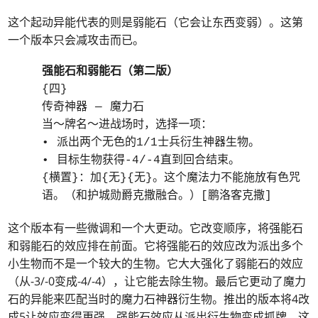
这个起动异能代表的则是弱能石（它会让东西变弱）。这第
一个版本只会减攻击而已。
强能石和弱能石（第二版）
{四}
传奇神器 — 魔力石
当～牌名～进战场时，选择一项：
• 派出两个无色的1/1士兵衍生神器生物。
• 目标生物获得-4/-4直到回合结束。
{横置}：加{无}{无}。这个魔法力不能施放有色咒
语。（和护城勋爵克撒融合。）[鹏洛客克撒]
这个版本有一些微调和一个大更动。它改变顺序，将强能石
和弱能石的效应排在前面。它将强能石的效应改为派出多个
小生物而不是一个较大的生物。它大大强化了弱能石的效应
（从-3/-0变成-4/-4），让它能去除生物。最后它更动了魔力
石的异能来匹配当时的魔力石神器衍生物。推出的版本将4改
成5让效应变得更强。强能石效应从派出衍生物变成抓牌，这