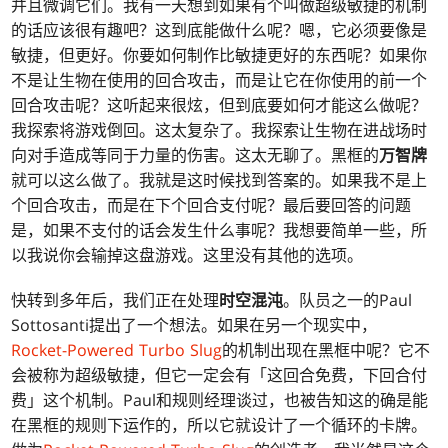
并且微调它们。我有一天想到如果有个叫做超级敏捷的机制
的话应该很有趣吧？这到底能做什么呢？嗯，它必须要像是
敏捷，但更好。你要如何制作比敏捷更好的东西呢？如果你
不是让生物在使用的回合攻击，而是让它在你使用的前一个
回合攻击呢？这听起来很炫，但到底要如何才能这么做呢？
我探索将游戏倒回。这太复杂了。我探索让生物在进战场时
向对手造成等同于力量的伤害。这太无聊了。黑框的
万智牌
就可以这么做了。我就是这时候找到答案的。如果我不是上
个回合攻击，而是在下个回合支付呢？最后要回答的问题
是，如果不支付的话会发生什么事呢？我想要简单一些，所
以我说你会输掉这盘游戏。这里没有其他的选项。
快转到多年后，我们正在处理
时空混沌
。队员之一的Paul
Sottosanti提出了一个想法。如果在另一个现实中，
Rocket-Powered Turbo Slug
的机制出现在黑框中呢？它不
会被称为超级敏捷，但它一定会有「这回合免费，下回合付
费」这个机制。Paul和规则经理谈过，也被告知这的确是能
在黑框的规则下运作的，所以它就设计了一个循环的卡牌。