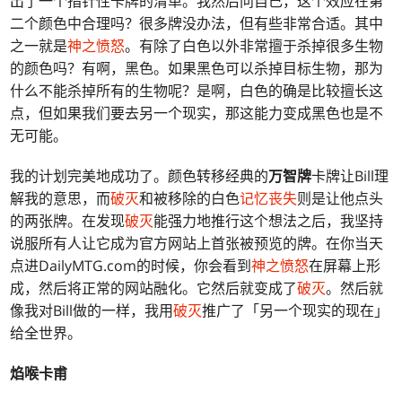
出了一个指针性卡牌的清单。我然后问自己，这个效应在第
二个颜色中合理吗？很多牌没办法，但有些非常合适。其中
之一就是
神之愤怒
。有除了白色以外非常擅于杀掉很多生物
的颜色吗？有啊，黑色。如果黑色可以杀掉目标生物，那为
什么不能杀掉所有的生物呢？是啊，白色的确是比较擅长这
点，但如果我们要去另一个现实，那这能力变成黑色也是不
无可能。
我的计划完美地成功了。颜色转移经典的
万智牌
卡牌让Bill理
解我的意思，而
破灭
和被移除的白色
记忆丧失
则是让他点头
的两张牌。在发现
破灭
能强力地推行这个想法之后，我坚持
说服所有人让它成为官方网站上首张被预览的牌。在你当天
点进DailyMTG.com的时候，你会看到
神之愤怒
在屏幕上形
成，然后将正常的网站融化。它然后就变成了
破灭
。然后就
像我对Bill做的一样，我用
破灭
推广了「另一个现实的现在」
给全世界。
焰喉卡甫