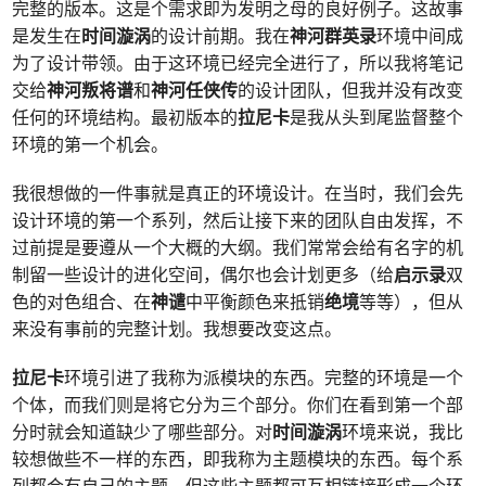
完整的版本。这是个需求即为发明之母的良好例子。这故事
是发生在
时间漩涡
的设计前期。我在
神河群英录
环境中间成
为了设计带领。由于这环境已经完全进行了，所以我将笔记
交给
神河叛将谱
和
神河任侠传
的设计团队，但我并没有改变
任何的环境结构。最初版本的
拉尼卡
是我从头到尾监督整个
环境的第一个机会。
我很想做的一件事就是真正的环境设计。在当时，我们会先
设计环境的第一个系列，然后让接下来的团队自由发挥，不
过前提是要遵从一个大概的大纲。我们常常会给有名字的机
制留一些设计的进化空间，偶尔也会计划更多（给
启示录
双
色的对色组合、在
神谴
中平衡颜色来抵销
绝境
等等），但从
来没有事前的完整计划。我想要改变这点。
拉尼卡
环境引进了我称为派模块的东西。完整的环境是一个
个体，而我们则是将它分为三个部分。你们在看到第一个部
分时就会知道缺少了哪些部分。对
时间漩涡
环境来说，我比
较想做些不一样的东西，即我称为主题模块的东西。每个系