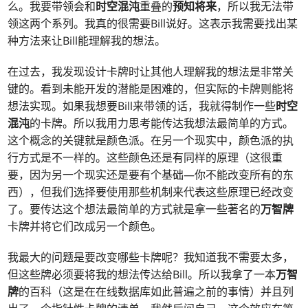
么。我要带领会和
时空混沌
重叠的
预知将来
，所以我无法带
领这两个系列。我真的很需要Bill说好。这表示我需要找出某
种方法来让Bill能理解我的想法。
在过去，我发现设计卡牌时让其他人理解我的想法是非常关
键的。看到未能开发的潜能是困难的，但实际的卡牌则能将
想法实现。如果我想要Bill来带领的话，我就得制作一些
时空
混沌
的卡牌。所以我用力思考能传达我想法最简单的方式。
这个概念的关键就是颜色派。在另一个现实中，颜色派的执
行方式是不一样的。这些颜色还是有同样的原理（这很重
要，因为另一个现实还是要有个基础—你不能改变所有的东
西），但我们选择要使用那些机制来代表这些原理已经改变
了。要传达这个想法最简单的方式就是拿一些著名的
万智牌
卡牌并将它们改成另一个颜色。
我最大的问题是要改变哪些卡牌呢？我知道我不需要太多，
但这些牌必须要将我的想法传达给Bill。所以我拿了一本
万智
牌
的百科（这是在在线数据库如此普遍之前的事情）并且列