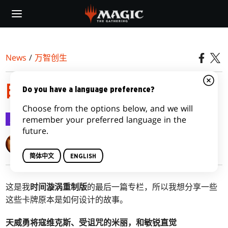
Skip
to
main
content
News
/
万智创生
时间漩涡之后的时间
Do you have a language preference?
Choose from the options below, and we will
万智创生
2021-03-15
remember your preferred language in the
future.
Mark Rosewater
简体中文
ENGLISH
这是我
时间漩涡重制版
的最后一篇专栏，所以我想分享一些
这些卡牌原本是如何设计的故事。
天威勇将寇维克斯、受诅咒的米丽，和敏锐直觉