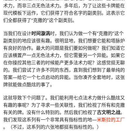
术力，而非三点无色法术力。多年后，为了让这些卡牌能在
现代模板下运作，它们获得了符合名字的副类别。这表示它
们全都获得了“克撒的”这个副类别。
当我们在设计
时间漩涡
时，我们认为做一个有“克撒的”这个
副类别的地应该很有趣。很明显地，我们想要它能和塔脉炉
有良好的协作。最大的问题是我们要如何做呢？我们知道它
应该横置产一点无色法术力，但它需要另一个异能。如果它
在你操控其他三者的时候能产更多法术力呢？这感觉挺无聊
的。我们尝试了许多不同的东西，直到我们想到了最单纯的
答案—给它一个七点启动的异能。当你凑齐全套地时，这张
牌就能做点酷炫的事了。
这就导致下个问题了。我们能利用七点法术力做什么酷炫又
有趣的事呢？为了寻求一些关联性，我们检视了所有和克撒
有关的牌。没有什么特别的。然后我们检视了
古文明之战
。
我们发现这系列有一个非常具有指标性的地—
米斯拉的工厂
。（不过，这系列的六张地都挺有指标性的。）