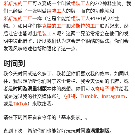
米斯拉的工厂
可以变成一个叫做
组装工人
的2/2神器生物。我
们已经做了一张叫做
组装工人
的牌，而它的功能就和
米斯拉的工厂
一样（它是个能给
组装工人
+1/+1的2/2生
物。）如果我们将
克撒的工厂
和
米斯拉的工厂
联系起来，然
后让它也能派出
组装工人
呢？这两个兄弟常常会在他们的发
明中彼此借鉴，所以我们认为这会是个很酷的做法。你们会
发现风味叙述也帮助强化了这一点。
时间
到
我今天时间就这么多了。我希望你们喜欢我的故事。如同以
往，我很想听听你们对于这个专栏、我今天谈到的卡牌，或
者是
时间漩涡重制版
本体的感想。你们可以
寄电子邮件
给我
或是透过我的社交媒体账号（
推特
、
Tumblr
、
Instagram
，
或是
TikTok
）来联络我。
请在下周回来看看今年的「基本要素」。
直到下次，希望你们也能好好玩玩
时间漩涡重制版
。