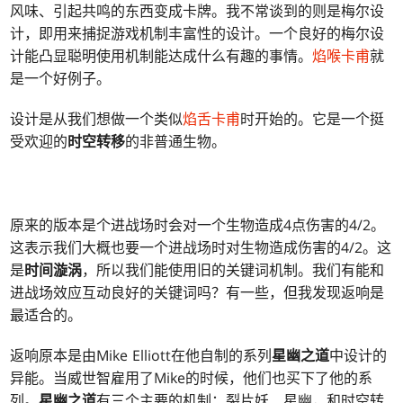
风味、引起共鸣的东西变成卡牌。我不常谈到的则是梅尔设
计，即用来捕捉游戏机制丰富性的设计。一个良好的梅尔设
计能凸显聪明使用机制能达成什么有趣的事情。
焰喉卡甫
就
是一个好例子。
设计是从我们想做一个类似
焰舌卡甫
时开始的。它是一个挺
受欢迎的
时空转移
的非普通生物。
原来的版本是个进战场时会对一个生物造成4点伤害的4/2。
这表示我们大概也要一个进战场时对生物造成伤害的4/2。这
是
时间漩涡
，所以我们能使用旧的关键词机制。我们有能和
进战场效应互动良好的关键词吗？有一些，但我发现返响是
最适合的。
返响原本是由Mike Elliott在他自制的系列
星幽之道
中设计的
异能。当威世智雇用了Mike的时候，他们也买下了他的系
列。
星幽之道
有三个主要的机制：裂片妖、星幽，和时空转