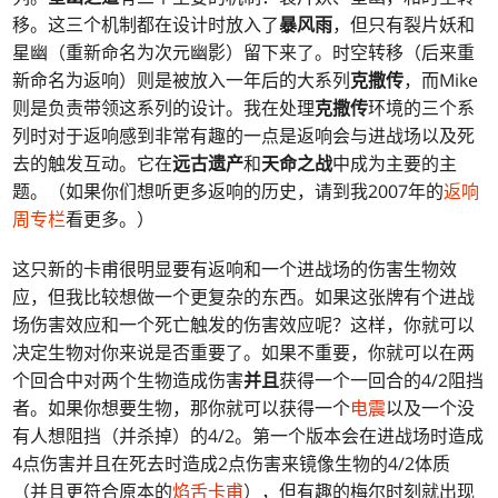
移。这三个机制都在设计时放入了
暴风雨
，但只有裂片妖和
星幽（重新命名为次元幽影）留下来了。时空转移（后来重
新命名为返响）则是被放入一年后的大系列
克撒传
，而Mike
则是负责带领这系列的设计。我在处理
克撒传
环境的三个系
列时对于返响感到非常有趣的一点是返响会与进战场以及死
去的触发互动。它在
远古遗产
和
天命之战
中成为主要的主
题。（如果你们想听更多返响的历史，请到我2007年的
返响
周专栏
看更多。）
这只新的卡甫很明显要有返响和一个进战场的伤害生物效
应，但我比较想做一个更复杂的东西。如果这张牌有个进战
场伤害效应和一个死亡触发的伤害效应呢？这样，你就可以
决定生物对你来说是否重要了。如果不重要，你就可以在两
个回合中对两个生物造成伤害
并且
获得一个一回合的4/2阻挡
者。如果你想要生物，那你就可以获得一个
电震
以及一个没
有人想阻挡（并杀掉）的4/2。第一个版本会在进战场时造成
4点伤害并且在死去时造成2点伤害来镜像生物的4/2体质
（并且更符合原本的
焰舌卡甫
），但有趣的梅尔时刻就出现