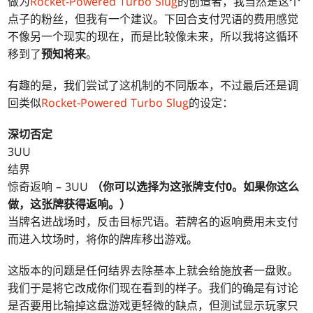
做为
Rocket-Powered Turbo Slug
的创造者，我当然是这个
点子的粉丝，但我有一个建议。下回合支付咒语的费用感觉
不像另一个现实的现在，而是比较像未来，所以我将这循环
移到了
预知将来
。
有趣的是，我们尝试了这机制的不同版本，不过最后还是调
回类似
Rocket-Powered Turbo Slug
的设定：
深切否定
3UU
结界
惊奇返响 – 3UU
（你可以选择为这张牌支付0。如果你这么
做，这张牌获得返响。）
当牌名进战场时，反击目标咒语。若牌名的返响费用未支付
而进入坟场时，将你的牌库移出游戏。
这版本的问题是任何结界去除基本上就会给施放者一盘败。
我们于是将它改成你们现在看到的样子。我们的确是有讨论
是否要用比输掉这盘游戏更轻微的缺点，但测试显示玩家只