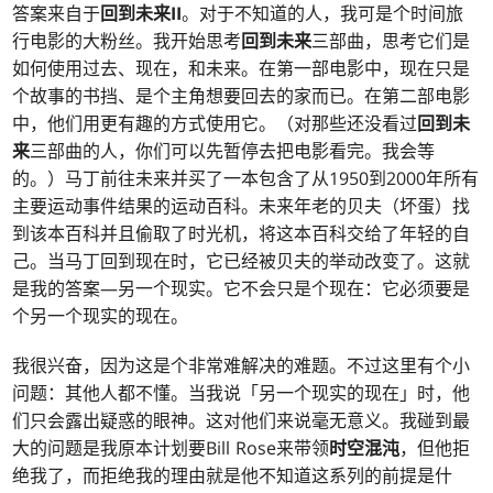
答案来自于
回到未来II
。对于不知道的人，我可是个时间旅
行电影的大粉丝。我开始思考
回到未来
三部曲，思考它们是
如何使用过去、现在，和未来。在第一部电影中，现在只是
个故事的书挡、是个主角想要回去的家而已。在第二部电影
中，他们用更有趣的方式使用它。（对那些还没看过
回到未
来
三部曲的人，你们可以先暂停去把电影看完。我会等
的。）马丁前往未来并买了一本包含了从1950到2000年所有
主要运动事件结果的运动百科。未来年老的贝夫（坏蛋）找
到该本百科并且偷取了时光机，将这本百科交给了年轻的自
己。当马丁回到现在时，它已经被贝夫的举动改变了。这就
是我的答案—另一个现实。它不会只是个现在：它必须要是
个另一个现实的现在。
我很兴奋，因为这是个非常难解决的难题。不过这里有个小
问题：其他人都不懂。当我说「另一个现实的现在」时，他
们只会露出疑惑的眼神。这对他们来说毫无意义。我碰到最
大的问题是我原本计划要Bill Rose来带领
时空混沌
，但他拒
绝我了，而拒绝我的理由就是他不知道这系列的前提是什