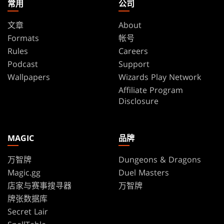
常用
公司
文章
About
Formats
帐号
Rules
Careers
Podcast
Support
Wallpapers
Wizards Play Network
Affiliate Program
Disclosure
MAGIC
品牌
万智牌
Dungeons & Dragons
Magic.gg
Duel Masters
店家与赛事搜寻器
万智牌
牌张数据库
Secret Lair