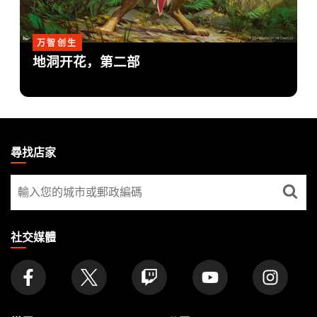
万智创生
地洞开花，第二部
MAGIC:
THE
尋找店家
GATHERING
尋
FOOTER
找
店
家
社交媒體