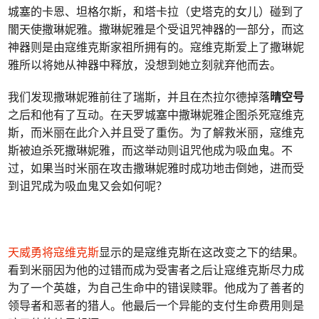
城塞的卡恩、坦格尔斯，和塔卡拉（史塔克的女儿）碰到了
闇天使撒琳妮雅。撒琳妮雅是个受诅咒神器的一部分，而这
神器则是由寇维克斯家祖所拥有的。寇维克斯爱上了撒琳妮
雅所以将她从神器中释放，没想到她立刻就弃他而去。
我们发现撒琳妮雅前往了瑞斯，并且在杰拉尔德掉落
晴空号
之后和他有了互动。在天罗城塞中撒琳妮雅企图杀死寇维克
斯，而米丽在此介入并且受了重伤。为了解救米丽，寇维克
斯被迫杀死撒琳妮雅，而这举动则诅咒他成为吸血鬼。不
过，如果当时米丽在攻击撒琳妮雅时成功地击倒她，进而受
到诅咒成为吸血鬼又会如何呢？
天威勇将寇维克斯
显示的是寇维克斯在这改变之下的结果。
看到米丽因为他的过错而成为受害者之后让寇维克斯尽力成
为了一个英雄，为自己生命中的错误赎罪。他成为了善者的
领导者和恶者的猎人。他最后一个异能的支付生命费用则是