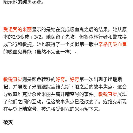
暗示他的纯黑起源。
受诅咒的米丽
显示的是她在变成吸血鬼之后的结果。她从原
本的2/3变成了3/2。她保留了先攻，但将森林行者和警戒换
成飞行和敏捷。她也获得了一个类似
第一版
中
辛格氏吸血鬼
的吸血鬼异能（虽然不完全一样）。
敏锐直觉
则是颜色转移的
好奇
。
好奇
第一次出现于
出瑞斯
记
，并展现了米丽跟踪寇维克斯下船之后的故事焦点。这会
导致寇维克斯杀死米丽并离开
晴空号
的事件。
敏锐直觉
展现
了他们之间的互动，但这故事焦点已经改变了。寇维克斯现
在要登上
晴空号
，被迫将受诅咒的米丽留下来。
破灭