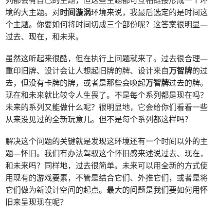
列都会有自己的主题，但这些主题都可互相链接形成一个环
境的大主题。对
时间漩涡
环境来说，我最后选定的是时间这
个主题。你要如何将时间切成三个部份呢？这答案很明显—
过去、现在，和未来。
虽然这听起来很酷，但在执行上问题就来了。过去很合理—
重印旧牌、设计会让人想起旧牌的牌、设计来自
万智牌
的过
去，但没有卡牌的牌，或者是那些会唤起
万智牌
过去的牌。
现在和未来就比较令人生畏了。不是每个系列都是现在吗？
未来的系列又能做什么呢？很明显地，它会给你们看看一些
从来没见过的全新玩意儿。但不是每个系列都这样吗？
解决这个问题的关键就是发现这环境还有一个时间以外的主
题—怀旧。我们有办法驾驭这个怀旧感来述说过去、现在，
和未来吗？同样地，过去很简单。未来可以用全新的方式使
用现有的游戏要素，不管是结合它们、外推它们，或者是将
它们做为新设计空间的起点。最大的问题是我们要如何用怀
旧来呈现现在呢？