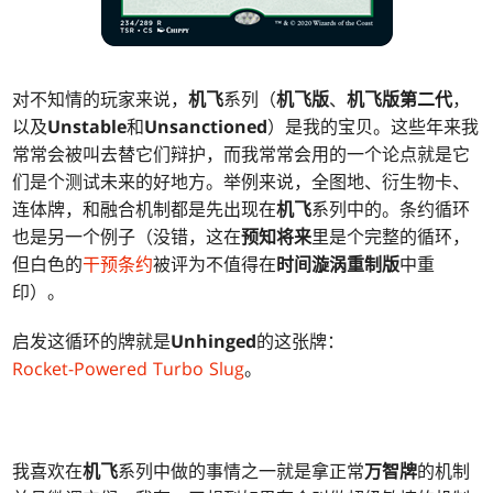
对不知情的玩家来说，
机飞
系列（
机飞版
、
机飞版第二代
，
以及
Unstable
和
Unsanctioned
）是我的宝贝。这些年来我
常常会被叫去替它们辩护，而我常常会用的一个论点就是它
们是个测试未来的好地方。举例来说，全图地、衍生物卡、
连体牌，和融合机制都是先出现在
机飞
系列中的。条约循环
也是另一个例子（没错，这在
预知将来
里是个完整的循环，
但白色的
干预条约
被评为不值得在
时间漩涡重制版
中重
印）。
启发这循环的牌就是
Unhinged
的这张牌：
Rocket-Powered Turbo Slug
。
我喜欢在
机飞
系列中做的事情之一就是拿正常
万智牌
的机制