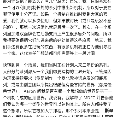
那为什么拖了那么久？有几个原因：首先，我一直很喜欢在
一个可以利用机制长处的系列中推出新机制，所以对于要在
哪里使用十分严谨。如果一个机制在推出时受到大家的喜
爱，我们就可以多次使用；但如果被讨厌（或只是玩家不感
兴趣），那第一次通常也就是最后一次了。其次，在一个系
列里加进双面牌会在后勤支持上产生很多额外的问题，所以
我得要确保把它们加进来后的好处值得这些麻烦。第三，我
们手边有很多在把玩的东西，有很多机制我正在为他们寻找
一个家。这代表任何想法都可能需要等上一段时间。
快转到另一个场景，我们当时正在计划未来三年份的系列。
大部分的系列都从一个我们想要建构的世界开始，不管是因
为玩家持续要求（像是制作一个受北欧神话启发的顶底系
列）或是由创意团队所提出很酷但有些冒险的世界（像是怪
兽世界）。Aaron 问我是否有哪一个我想做的世界是基于一
个机制而成的底顶世界，我说有。我解释了 MDFC 并告诉他
们我认为哪一个类型的世界可以建构其上。所有人都接受了
这个想法，所以它被加入了排程。那个系列本来会是
. . .
斯翠