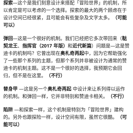
探索
—这个是我们刻意设计来搭配「冒险世界」的机制，所
以肯定是可以考虑的一个选择。探索的最大的两个顾虑在于
设计空间已经很紧，且可能会有些复杂及文字太多。
（可能
可以）
弹回
—这是一个很好的机制。我们已经把它多次带回来（
鞑
契龙王
、
指挥官（2017 年版）
和
近代新篇
）问题是—这是赞
迪卡的机制吗？它曾出现在
奥札奇再起
中，因为它帮助强化
了一些那个系列的主题，但那个系列并非被设计为通常的赞
迪卡的机制主题。这不是一个很好的选择，我预期它会回
归，但不是在这里。
（不行）
替身甲
—这是另一个
奥札奇再起
中设计来让系列得以运作
的机制。和弹回一样，它并非特别和赞迪卡相关。
（不行）
陷阱
—和探索一样，这个机制是特别为「冒险世界」建构
的。另外也跟探险一样，设计空间有限，虽然它很酷。
（可
能可以）