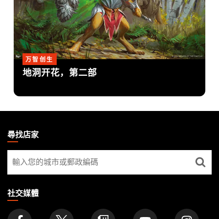
万智创生
地洞开花，第二部
MAGIC:
THE
尋找店家
GATHERING
尋
FOOTER
找
店
家
社交媒體