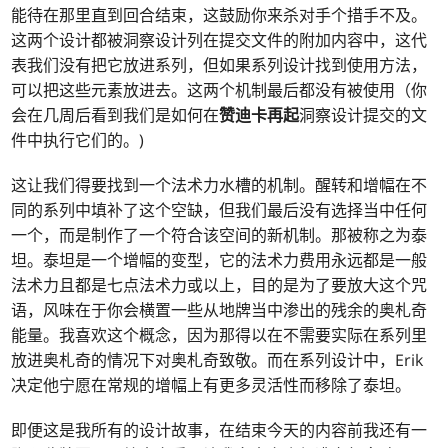
能待在那里直到回合结束，这鼓励你来杀对手个措手不及。
这两个设计都被洞察设计列在提交文件的附加内容中，这代
表我们没有把它放进系列，但如果系列设计找到使用方法，
可以把这些元素放进去。这两个机制最后都没有被使用（你
会在几周后看到我们是如何在
赞迪卡再起
洞察设计提交的文
件中执行它们的。)
这让我们得要找到一个法术力水槽的机制。醒转和增幅在不
同的系列中填补了这个空缺，但我们最后没有选择当中任何
一个，而是制作了一个符合该空间的新机制。那被称之为泰
坦。泰坦是一个增幅的变型，它的法术力费用永远都是一般
法术力且都是七点法术力或以上，目的是为了要放大这个咒
语，风味在于你会横置一些从地牌当中渗出的残余的奥札奇
能量。我喜欢这个概念，因为那得以在不需要实际在系列里
放进奥札奇的情况下对奥札奇致敬。而在系列设计中，Erik
决定他宁愿在常规的增幅上有更多灵活性而移除了泰坦。
即便这是我所有的设计故事，在结束今天的内容前我还有一