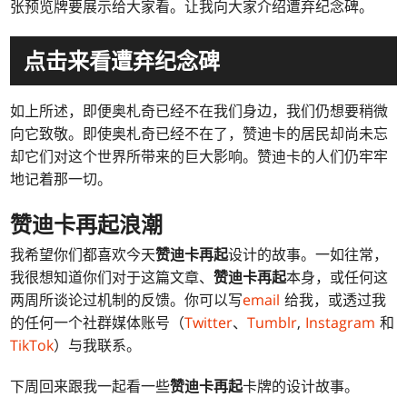
张预览牌要展示给大家看。让我向大家介绍遭弃纪念碑。
点击来看遭弃纪念碑
如上所述，即便奥札奇已经不在我们身边，我们仍想要稍微
向它致敬。即使奥札奇已经不在了，赞迪卡的居民却尚未忘
却它们对这个世界所带来的巨大影响。赞迪卡的人们仍牢牢
地记着那一切。
赞迪卡再起
浪潮
我希望你们都喜欢今天
赞迪卡再起
设计的故事。一如往常，
我很想知道你们对于这篇文章、
赞迪卡再起
本身，或任何这
两周所谈论过机制的反馈。你可以写
email
给我，或透过我
的任何一个社群媒体账号（
Twitter
、
Tumblr
,
Instagram
和
TikTok
）与我联系。
下周回来跟我一起看一些
赞迪卡再起
卡牌的设计故事。