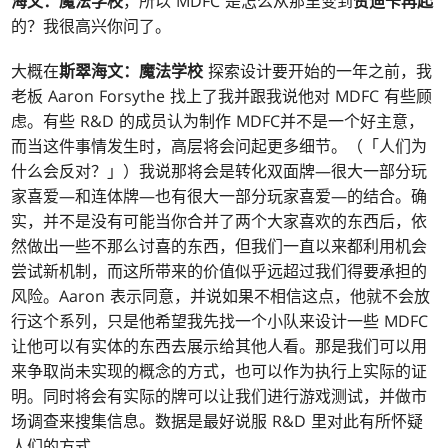
海文：魔法学校
，所以 MDFC 是怎么从那里变到
赞迪卡再起
的？我很高兴你问了。
大概在
斯翠海文：魔法学校
探索设计要开始的一年之前，我
老板 Aaron Forsythe 找上了我并跟我说他对 MDFC 有些顾
虑。有些 R&D 的成员认为制作 MDFC并不是一个好主意，
而当这件事情发生时，高层将会问起更多细节。（「人们为
什么会反对？」）我说那将会是转化双面牌—很大一部分玩
家喜爱—和连体牌—也有很大一部分玩家喜爱—的结合。确
实，并不是没有可能当你合并了两个大家喜欢的东西后，依
然做出一些不那么讨喜的东西，但我们一直以来都利用机会
尝试新机制，而这所带来的价值似乎远超过我们得要承担的
风险。Aaron 表示同意，并说如果不相信这点，他就不会放
行这个系列，只是他希望我先找一个小队来设计一些 MDFC
让他可以有实体的东西去展示给其他人看。那是我们可以用
来争取尚未实现的概念的方式，也可以作为执行上实际的证
明。同时将会有实际的牌可以让我们进行游戏测试，并做市
场调查来搜集信息。数据是最好说服 R&D 里对此有所怀疑
人们的方式。