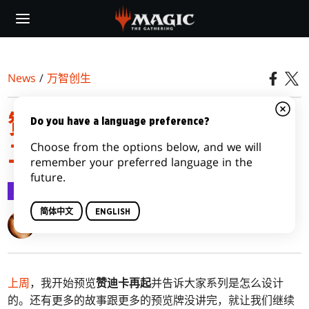
Skip
to
main
content
News
/
万智创生
赞迪卡再起接受挑战，第
Do you have a language preference?
Choose from the options below, and we will
二部
remember your preferred language in the
future.
万智创生
2020-09-07
简体中文
ENGLISH
Mark Rosewater
上周
，我开始预览
赞迪卡再起
并告诉大家系列是怎么设计
的。还有更多的故事跟更多的预览牌没讲完，就让我们继续