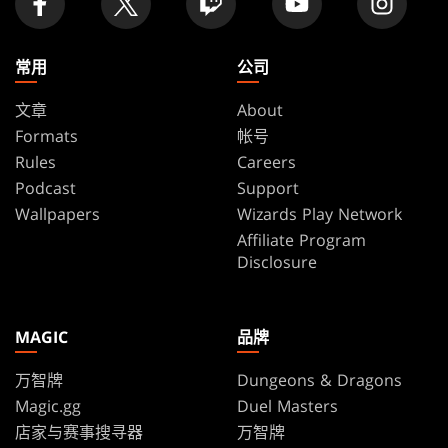
常用
公司
文章
About
Formats
帐号
Rules
Careers
Podcast
Support
Wallpapers
Wizards Play Network
Affiliate Program
Disclosure
MAGIC
品牌
万智牌
Dungeons & Dragons
Magic.gg
Duel Masters
店家与赛事搜寻器
万智牌