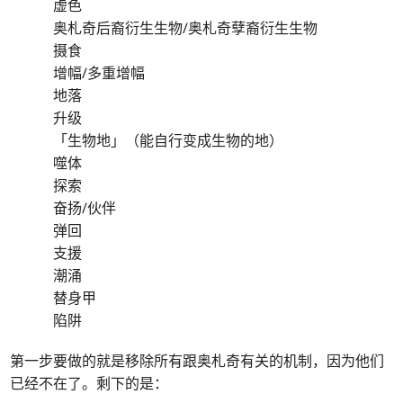
虚色
奥札奇后裔衍生生物/奥札奇孽裔衍生生物
摄食
增幅/多重增幅
地落
升级
「生物地」（能自行变成生物的地）
噬体
探索
奋扬/伙伴
弹回
支援
潮涌
替身甲
陷阱
第一步要做的就是移除所有跟奥札奇有关的机制，因为他们
已经不在了。剩下的是：