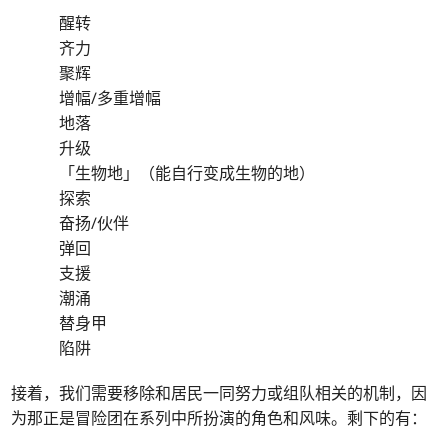
醒转
齐力
聚辉
增幅/多重增幅
地落
升级
「生物地」（能自行变成生物的地）
探索
奋扬/伙伴
弹回
支援
潮涌
替身甲
陷阱
接着，我们需要移除和居民一同努力或组队相关的机制，因
为那正是冒险团在系列中所扮演的角色和风味。剩下的有：