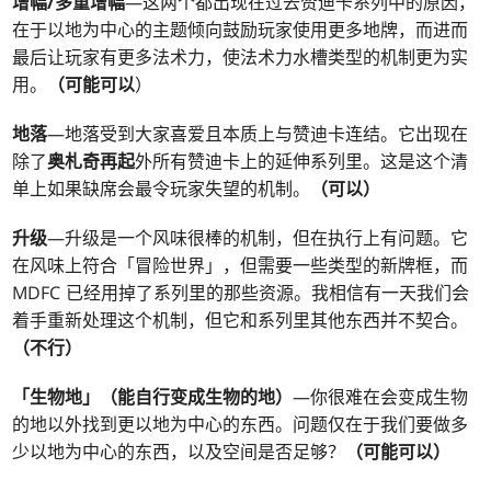
增幅/多重增幅
—这两个都出现在过去赞迪卡系列中的原因，
在于以地为中心的主题倾向鼓励玩家使用更多地牌，而进而
最后让玩家有更多法术力，使法术力水槽类型的机制更为实
用。
（
可能可以
）
地落
—地落受到大家喜爱且本质上与赞迪卡连结。它出现在
除了
奥札奇再起
外所有赞迪卡上的延伸系列里。这是这个清
单上如果缺席会最令玩家失望的机制。
（
可以）
升级
—升级是一个风味很棒的机制，但在执行上有问题。它
在风味上符合「冒险世界」，但需要一些类型的新牌框，而
MDFC 已经用掉了系列里的那些资源。我相信有一天我们会
着手重新处理这个机制，但它和系列里其他东西并不契合。
（
不行）
「生物地」（能自行变成生物的地）
—你很难在会变成生物
的地以外找到更以地为中心的东西。问题仅在于我们要做多
少以地为中心的东西，以及空间是否足够？
（可能可以）