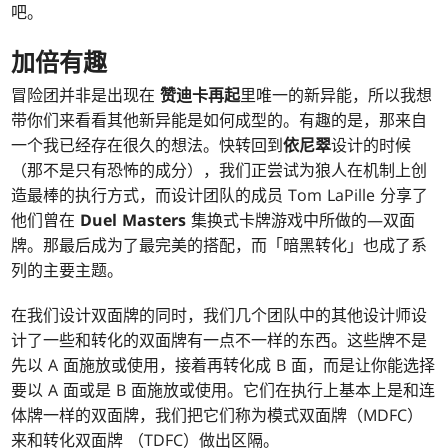
吧。
加倍有趣
冒险团并非是出现在
赞迪卡再起
里唯一的新异能，所以我想
带你们来看看其他新异能是如何成型的。有趣的是，那来自
一个我已经存在很久的想法。快转回到
依尼翠
设计的时候
（那不是只有恐怖的成分），我们正尝试为狼人在机制上创
造最棒的执行方式，而设计团队的成员 Tom LaPille 分享了
他们曾在
Duel Masters
集换式卡牌游戏中所做的—双面
牌。那最后成为了最完美的搭配，而「暗黑转化」也成了系
列的主要主题。
在我们设计双面牌的同时，我们几个团队中的其他设计师设
计了一些和转化的双面牌有一点不一样的东西。这些牌不是
先以 A 面施放或使用，接着再转化成 B 面，而是让你能选择
要以 A 面或是 B 面施放或使用。它们在执行上基本上是和连
体牌一样的双面牌，我们把它们称为模式双面牌（MDFC）
来和转化双面牌 （TDFC）做出区隔。