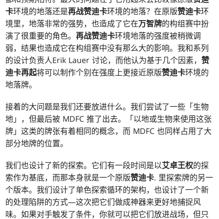
卡
环境的地落还是
再战赞迪卡
环境的地落？在原版
赞迪卡
环
境里，地落非常的强势，也造成了它在
万智牌
的构组赛中扮
演了很重要的角色。
再战赞迪卡
环境地落的强度被稍微调
弱，结果也造成它在构组赛中没有那么大的影响。我和系列
的设计负责人Erik Lauer 讨论，而他认为基于几个因素，
赞
迪卡再起
将可以制作个别在强度上更接近原版
赞迪卡
环境的
地落牌。
接着的大问题是我们还要放进什么。我们尝试了一些「生物
地」，但最后被 MDFC 推了出去。「以地或生物来使用这张
牌」这类的牌张有着相同的概念，而 MDFC 也同样占用了大
部分地牌的位置。
我们也设计了新的探索。它们有一段时间是以
艾卓王权
的探
索作为基底，而那本身就是一个原版
赞迪卡
. 里探索牌的另一
个版本。我们设计了单色探索循环的架构，也设计了一个新
的处理陷阱的方式—这次把它们做成神器来更好地捕捉风
味。如果对手触发了条件，你就可以把它们放进战场，但只