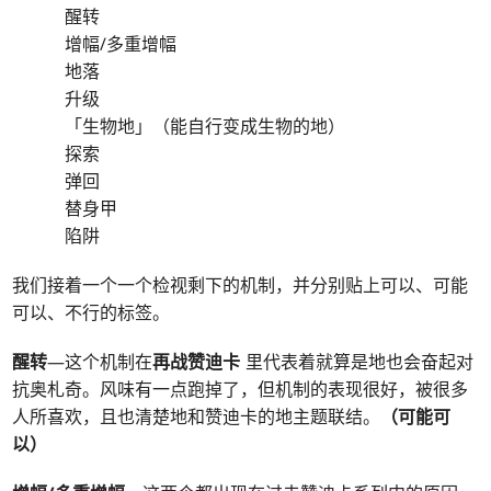
醒转
增幅/多重增幅
地落
升级
「生物地」（能自行变成生物的地）
探索
弹回
替身甲
陷阱
我们接着一个一个检视剩下的机制，并分别贴上可以、可能
可以、不行的标签。
醒转
—这个机制在
再战赞迪卡
里代表着就算是地也会奋起对
抗奥札奇。风味有一点跑掉了，但机制的表现很好，被很多
人所喜欢，且也清楚地和赞迪卡的地主题联结。
（
可能可
以）