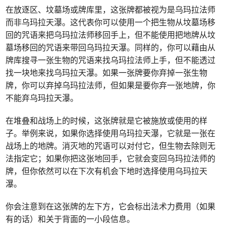
在放逐区、坟墓场或牌库里，这张牌都被视为是乌玛拉法师
而非乌玛拉天瀑。这代表你可以使用一个把生物从坟墓场移
回的咒语来把乌玛拉法师移回手上，但不能使用把地牌从坟
墓场移回的咒语来带回乌玛拉天瀑。同样的，你可以藉由从
牌库搜寻一张生物的咒语来找乌玛拉法师上手，但不能透过
找一块地来找乌玛拉天瀑。如果一张牌要你弃掉一张生物
牌，你可以弃掉乌玛拉法师，但如果是要你弃一张地牌，你
不能弃乌玛拉天瀑。
在堆叠和战场上的时候，这张牌就是它被施放或使用的样
子。举例来说，如果你选择使用乌玛拉天瀑，它就是一张在
战场上的地牌。消灭地的咒语可以对付它，但生物去除则无
法指定它；如果你把这张地回手，它就会变回乌玛拉法师的
牌，但你依然可以在下次有机会下地时选择使用乌玛拉天
瀑。
你会注意到在这张牌的左下方，它会标出法术力费用（如果
有的话）和关于背面的一小段信息。