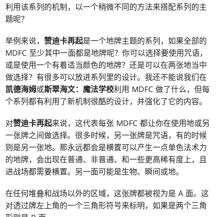
利用该系列的机制，以一个稍微不同的方法来搭配系列的主
题呢？
举例来说，
赞迪卡再起
是一个地牌主题的系列，如果全部的
MDFC 至少其中一面都是地牌呢？你可以选择要使用咒语，
或是使用一个有着适当颜色的地牌？还是可以在两张地当中
做选择？有很多可以放进系列里的设计。我还不能说我们在
凯德海姆
或
斯翠海文：魔法学校
利用 MDFC 做了什么，但每
个系列都有利用了新机制很酷的设计，并强化了它的内容。
对
赞迪卡再起
来说，这代表每张 MDFC 都让你在使用地或另
一张牌之间做选择。很多时候，另一张牌是咒语，有的时候
则是另一张地。那永远都会是横置可以产生一点单色法术力
的地牌，会出现在普通、非普通、和一些更高稀有度上，且
进战场都需要横置。另一面可能是生物、瞬间或地。
在任何堆叠和战场以外的区域，这张牌都被视为是 A 面。这
对透过牌左上角的一个三角形符号来标明，如果是两个三角