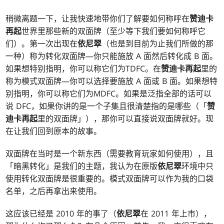
稍微离题一下，让我快速地带你们了解要如何称呼在
赞迪卡
再起
世界里那些新的双面牌（至少等下我们要如何称呼它
们）。第一次出现在
依尼翠
（也是到目前为止我们所做的那
一种）称为转化双面牌—你只能施放 A 面然后转化成 B 面。
如果想特别指明，你可以称它们为TDFC。在
赞迪卡再起
里的
称为模式双面牌—你可以选择要施放 A 面或 B 面。如果想特
别指明，你可以称它们为MDFC。如果是泛指全部的话可以
说 DFC，如果你讲的是一个子集且很清楚指的是哪些（「
赞
迪卡再起
里的双面牌」），那你可以直接说双面牌就好。现
在让我们回到原本的故事。
双面牌在当时是一个新东西（需要教育玩家如何使用），且
「暗黑转化」是我们的主题，我认为在原版
依尼翠
环境中只
使用转化双面牌是很重要的。模式双面牌可以作为我的口袋
名单，之后再拿出来使用。
这应该已经是 2010 年的事了（
依尼翠
在 2011 年上市），