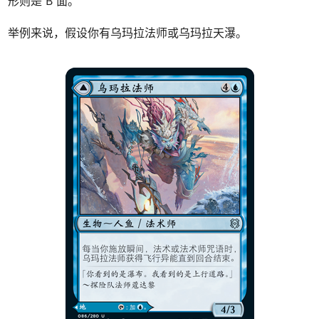
形则是 B 面。
举例来说，假设你有乌玛拉法师或乌玛拉天瀑。