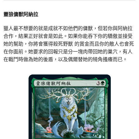
靈狼傭獸阿納拉
獵人最不想要的就是成就不如他們的傭獸，但若你與阿納拉
合作，結果正好就會是如此。如果你能吞下你的驕傲並接受
她的幫助，你將會獲得殺死野獸 的賞金而且你的敵人也會死
在你面前。她要求的回報只是分一塊肉帶回她的巢穴，有人
在戰鬥時做為她的後盾，以及偶爾替她的犄角搔癢而已。