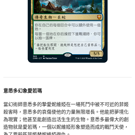
意悉多幻象愛若瑪
當幻術師意悉多的摯愛妮維婭在一場死鬥中被不可近的菲姬
殺害時，意悉多的哀傷使他的力量無限增長。他能把夢境化
為現實；他甚至能創造出活生生的生物。意悉多最偉大的創
造物就是愛若瑪，一個以妮維婭形象塑造而成的戰鬥天使，
為了要殺死菲姬替妮維婭復仇。