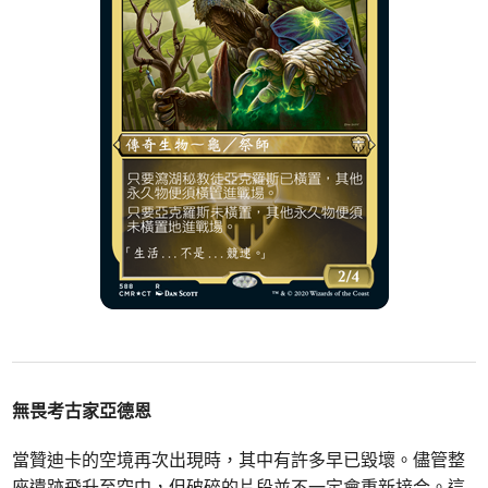
無畏考古家亞德恩
當贊迪卡的空境再次出現時，其中有許多早已毀壞。儘管整
座遺跡飛升至空中，但破碎的片段並不一定會重新接合。這