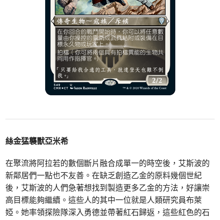
絲金猛襲獸亞米希
在聚流將阿拉若的數個斷片融合成單一的時空後，艾斯波的
新鄰居們一點也不友善。在缺乏創造乙金的原料幾個世紀
後，艾斯波的人們急著想找到製造更多乙金的方法，好讓崇
高目標能夠繼續。這些人的其中一位就是人類研究員布萊
婭。她率領探險隊深入勇德並帶著紅石歸返，這些紅色的石