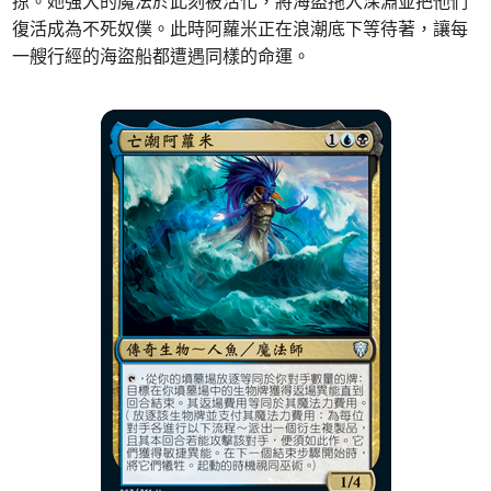
掠。她強大的魔法於此刻被活化，將海盜拖入深淵並把他們
復活成為不死奴僕。此時阿蘿米正在浪潮底下等待著，讓每
一艘行經的海盜船都遭遇同樣的命運。