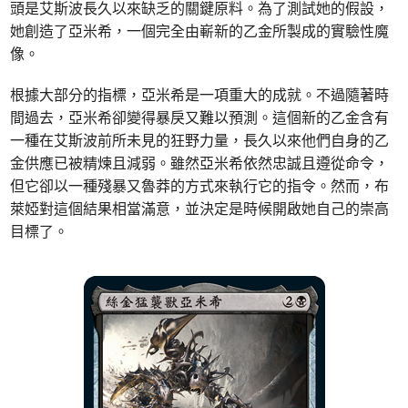
頭是艾斯波長久以來缺乏的關鍵原料。為了測試她的假設，
她創造了亞米希，一個完全由嶄新的乙金所製成的實驗性魔
像。
根據大部分的指標，亞米希是一項重大的成就。不過隨著時
間過去，亞米希卻變得暴戾又難以預測。這個新的乙金含有
一種在艾斯波前所未見的狂野力量，長久以來他們自身的乙
金供應已被精煉且減弱。雖然亞米希依然忠誠且遵從命令，
但它卻以一種殘暴又魯莽的方式來執行它的指令。然而，布
萊婭對這個結果相當滿意，並決定是時候開啟她自己的崇高
目標了。