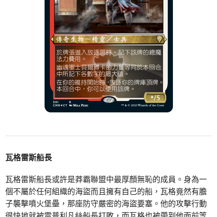
瓦格雷斯船長
瓦格雷斯船長或許是莽霸聯盟中最厚顏無恥的成員。身為一
個不屬於任何組織的海盜而且擁有自己的船，瓦格竟然有膽
子襲擊噴火堡壘，那座防守嚴密的海盜要塞。他的攻擊行動
很快地就被雷普利凡絲船長打敗，而瓦格也被帶到他面前等