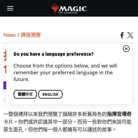
Skip
to
main
content
News
/
牌張預覽
指揮官傳奇中的傳奇角
Do you have a language preference?
Choose from the options below, and we will
色，第二部分
remember your preferred language in the
future.
牌張預覽
2020-11-07
繁體中文
ENGLISH
一整個禮拜以來我們預覽了描繪許多新舊角色的
指揮官傳奇
卡片。你們或許認識其中一部分，而另一些對你們來說可能
是生面孔。但他們每一個人都擁有可以講述的故事。