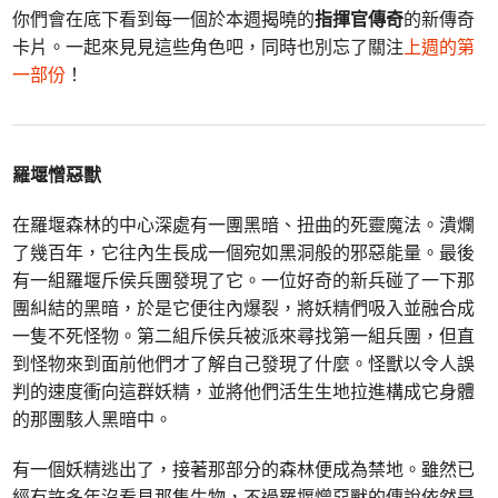
你們會在底下看到每一個於本週揭曉的
指揮官傳奇
的新傳奇
卡片。一起來見見這些角色吧，同時也別忘了關注
上週的第
一部份
！
羅堰憎惡獸
在羅堰森林的中心深處有一團黑暗、扭曲的死靈魔法。潰爛
了幾百年，它往內生長成一個宛如黑洞般的邪惡能量。最後
有一組羅堰斥侯兵團發現了它。一位好奇的新兵碰了一下那
團糾結的黑暗，於是它便往內爆裂，將妖精們吸入並融合成
一隻不死怪物。第二組斥侯兵被派來尋找第一組兵團，但直
到怪物來到面前他們才了解自己發現了什麼。怪獸以令人誤
判的速度衝向這群妖精，並將他們活生生地拉進構成它身體
的那團駭人黑暗中。
有一個妖精逃出了，接著那部分的森林便成為禁地。雖然已
經有許多年沒看見那隻生物，不過羅堰憎惡獸的傳說依然是