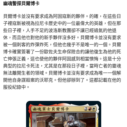
幽魂警探貝爾博卡
貝爾博卡並沒有要求成為阿固寇斯的夥伴。的確，在這些日
子裡寇斯被視為拉尼卡歷史中的一位最偉大的英雄，但在那
些日子裡，人手不足的波洛斯教團卻不讓已經過氣的他退
休，而且他也對他的新手夥伴沒多好。貝爾博卡並沒有要求
被一個刺客的炸彈炸死，但他也幾乎不是唯一的一個。貝爾
博卡確實簽署了一份歐佐夫生命保險合約讓他復生為他的死
亡伸張正義，這也使他的夥伴阿固感到相當懊悔。這是十分
典型的拉尼卡死法，尤其是在那段日子裡，當時亡者的靈魂
無法離開生者的領域。貝爾博卡並沒有要求成為唯一一個解
開他自身謀殺案的沃耶克。但他卻辦到了。這都記載在他的
服役紀錄中。