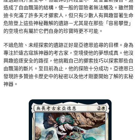
造成了自由飄蕩的結構，使一般的冒險者無法觸及。雖然贊
迪卡充滿了許多天才擲索人，但只有少數人有興趣冒著生命
危險登上這些神秘難解的遺跡－尤其是在那些「容易攀登」
的空境也有屬於它們自身的珍寶時更不可能。
不過危險、未經探索的遺跡正好是亞德恩追尋的目標。身為
專注於遠古寇族神器的考古家，空境使他的夢想成真。他沒
興趣追逐安全的路徑，他挑戰自己的擲索技巧以探索那些自
由飄蕩的斷片。至目前為止，他的探險十分成功。亞德恩已
發現許多贊迪卡歷史中的秘密以及他才剛要開始了解的玄秘
神器。