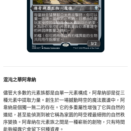
混沌之華阿韋納
儘管大多數的元素族都是由單一元素構成，阿韋納卻是從三
種元素中提取力量。創生於一場撼動時空的魔法震盪中，阿
韋納是個獨一無二的存在。它的多重屬性增強了它與自然的
連結，甚至能偵測到被它稱為家園的時空裡最細微的自然秩
序變換。阿韋納在元素族之間是一種嶄新的創物，只有時間
能夠揭露它會留下何種資產。