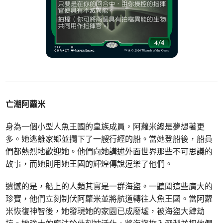
亡潮阿蘿米
身為一個小型人魚王國的皇族成員，阿蘿米總是夢想著更
多。她逃離家鄉並攔下了一艘行經的船。當她登船後，船員
們都熱烈地歡迎她。他們向她講述外面世界那些不可思議的
故事，而她則用她王國的輝煌傳說逗樂了他們。
遺憾的是，船上的人類其實是一群海盜。一聽聞這些廣大的
珍寶，他們立刻制伏阿蘿米並將航道轉往人魚王國。當阿蘿
米恢復神智後，她發現她的家園已成廢墟，被海盜大肆劫