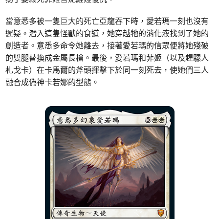
當意悉多被一隻巨大的死亡亞龍吞下時，愛若瑪一刻也沒有
遲疑。潛入這隻怪獸的食道，她穿越牠的消化液找到了她的
創造者。意悉多命令她離去，接著愛若瑪的信眾便將她殘破
的雙腿替換成金屬長槍。最後，愛若瑪和菲姬（以及趕騾人
札戈卡）在卡馬爾的斧頭揮擊下於同一刻死去，使她們三人
融合成偽神卡若娜的型態。