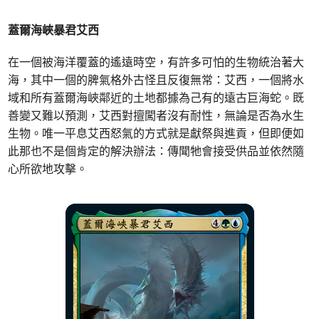
蓋爾海峽暴君艾西
在一個被海洋覆蓋的遙遠時空，有許多可怕的生物統治著大
海，其中一個的脾氣格外古怪且反復無常：艾西，一個將水
域和所有蓋爾海峽鄰近的土地都據為己有的遠古巨海蛇。既
善變又難以預測，艾西對擅闖者沒有耐性，無論是否為水生
生物。唯一平息艾西怒氣的方式就是獻祭與進貢，但即便如
此那也不是個肯定的解決辦法：傳聞牠會接受供品並依然隨
心所欲地攻擊。