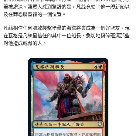
著被處決。讓眾人感到驚訝的是，凡絲竟給了他一艘新船以
及在莽霸聯盟裡的一個位置。
凡絲相信任何膽敢襲擊堡壘的海盜將會成為一個好盟友。現
在瓦格是凡絲最信任的其中一位船長，急切地粉碎砸沉那些
對他造成威脅的人。