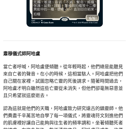
肅穆儀式師阿哈盧
當亡者呼喊，阿哈盧便傾聽。從年輕時起，他們總是能聽見
來自亡者的聲音。在小的時候，這相當駭人。阿哈盧把他們
自己關在家裡，試圖忽略亡靈的死後請求。隨著時間過去，
阿哈盧才明白雖然這些亡靈從未消失，但他們卻毫無惡意並
且只希望就這麼逝去。
認為這就是他們的天職，阿哈盧致力研究遠古的鎮靈師。他
們費盡千辛萬苦地自學了每一項儀式，將靈魂符文刻進他們
的肌膚裡好讓自己能夠與往生者的頻率調和。坐著傾聽死者