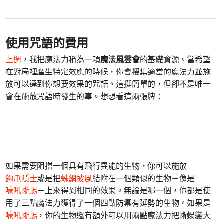
使用咒語的費用
上週
，我把魔法力稱為一項
魔法風雲會
的基礎資源。當希望
在對局裡產生特定效應的時候，你會搜集適當的魔法力並施
放可以達到你想要效果的咒語。這挺簡單的，但卻不是唯一
會在施放咒語時發生的事。想想看這兩張牌：
如果需要阻擋一個具有飛行異能的生物，你可以施放
鈎爪隱士
或是把
蛛網披風
結附在一個類似的生物－像是
嚎吼蜥蜴
－上來得到相同的效果。無論是哪一個，你都是使
用了三點魔法力獲得了一個四點防禦有延勢的生物。如果是
嚎吼蜥蜴
，你的生物還有額外可以用兩點魔法力把蜥蜴變大