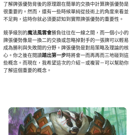
了解牌張優勢背後的原理跟在簡單的交換中計算牌張優勢是
很重要的。然而，還有一些時候單純從技術上的角度來看並
不足夠，這時你就必須要認知到實際牌張優勢的重要性。
競爭級別的
魔法風雲會
勝負往往在一線之間，而一個小小的
牌張優勢像是一換二的交換或忽略掉對手的一張牌可以輕易
成為勝利與失敗間的分野。牌張優勢是對局策略及理論的核
心。你之後在閱讀
踏出第一步
時將會一而再再而三地碰到這
些概念。而現在，我希望這次的介紹－或複習－可以幫助你
了解這個重要的概念。