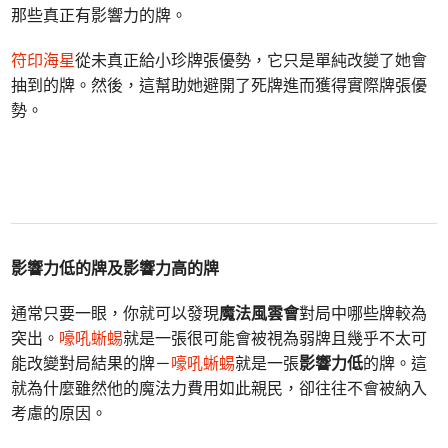
那些真正有影響力的牌。
符印海星
從未真正給小珍牌張優勢，它只是單純改變了她會
抽到的牌。然後，這幫助她避開了死牌進而獲得實際牌張優
勢。
影響力低的牌及影響力高的牌
通常只要一眼，你就可以發現
魔法風雲會
對局中哪些牌較為
突出。
嚎吼蜥蜴
就是一張很可能會被視為弱牌且幾乎不太可
能改變對局結果的牌－
嚎吼蜥蜴
就是一張
影響力低
的牌。這
就為什麼雖然他的魔法力費用如此親民，卻往往不會被納入
考慮的原因。