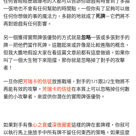
任何曾經經歷過爆地的人都可以告訴你遊戲有時會到了多抽
一張地也不會有任何幫助的時間點。一但你有了足夠可以做
任何你想做的事的魔法力，多餘的地就成了
死牌
－它們將不
再對遊戲有任何影響。
另一個獲得實際牌張優勢的方式就是
忽略
一張或多張對手的
牌－把他們當作死牌。這聽起來或許像是比較進階的概念，
但我大膽地假設大家在看這篇文章前都有這麼做過。如果你
叫了一個大生物下來阻擋，那你就是忽略掉了對手的攻擊
者！
一旦你把
芳瑞卡的信徒
放進戰場，對手的1/1跟2/2生物將不
再能有效的攻擊。
芳瑞卡的信徒
在本質上可以忽略掉任何數
量的小攻擊者，來提供你潛在的實際牌張優勢。
如果對手有像
心之衰
或
深夜圈套
這樣的牌在套牌裡，你就可
以執行馬上施放手中所有牌不留任何東西的策略。如果這麼