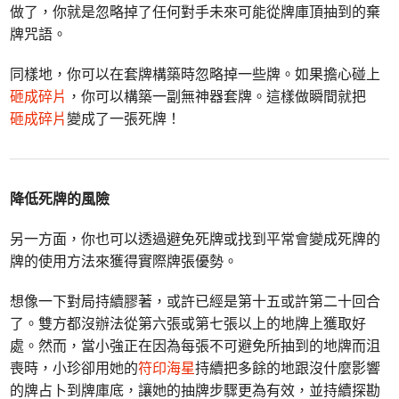
做了，你就是忽略掉了任何對手未來可能從牌庫頂抽到的棄
牌咒語。
同樣地，你可以在套牌構築時忽略掉一些牌。如果擔心碰上
砸成碎片
，你可以構築一副無神器套牌。這樣做瞬間就把
砸成碎片
變成了一張死牌！
降低死牌的風險
另一方面，你也可以透過避免死牌或找到平常會變成死牌的
牌的使用方法來獲得實際牌張優勢。
想像一下對局持續膠著，或許已經是第十五或許第二十回合
了。雙方都沒辦法從第六張或第七張以上的地牌上獲取好
處。然而，當小強正在因為每張不可避免所抽到的地牌而沮
喪時，小珍卻用她的
符印海星
持續把多餘的地跟沒什麼影響
的牌占卜到牌庫底，讓她的抽牌步驟更為有效，並持續探勘