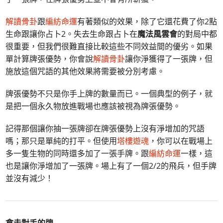
解讀骨卦
跟
編紡命運
有著類似的效果，除了它還花費了你2點
生命跟讓你占卜2。失去生命跟占卜在
魔法風雲會
的對局中都
很重要，但我們很難直接比較這些不同效益間的優劣。如果
單計算牌張優勢，你會說
解讀骨卦
讓你淨獲得了一張牌，但
施放這個咒語的其他效果將需要被分別考慮。
牌張優勢不只是你手上牌的數量而已。一個典型的例子，就
是把一個永久物放進戰場也應該被視為牌張優勢。
記得那個讓你抽一張牌卻在牌張優勢上沒有淨增加的咒語
嗎；那只是單純的打平。但使用
塔樓遊魂
，你可以在戰場上
多一隻生物的同時還多加了一張手牌。跟
編紡命運
一樣，這
也是讓你淨增加了一張牌。場上有了一個2/2的飛兵，但手牌
並沒有減少！