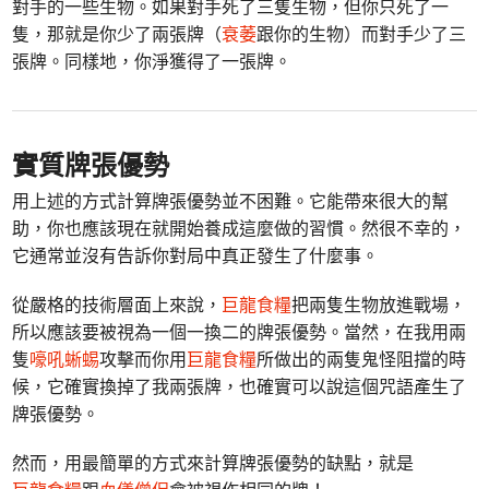
對手的一些生物。如果對手死了三隻生物，但你只死了一
隻，那就是你少了兩張牌（
衰萎
跟你的生物）而對手少了三
張牌。同樣地，你淨獲得了一張牌。
實質牌張優勢
用上述的方式計算牌張優勢並不困難。它能帶來很大的幫
助，你也應該現在就開始養成這麼做的習慣。然很不幸的，
它通常並沒有告訴你對局中真正發生了什麼事。
從嚴格的技術層面上來說，
巨龍食糧
把兩隻生物放進戰場，
所以應該要被視為一個一換二的牌張優勢。當然，在我用兩
隻
嚎吼蜥蜴
攻擊而你用
巨龍食糧
所做出的兩隻鬼怪阻擋的時
候，它確實換掉了我兩張牌，也確實可以說這個咒語產生了
牌張優勢。
然而，用最簡單的方式來計算牌張優勢的缺點，就是