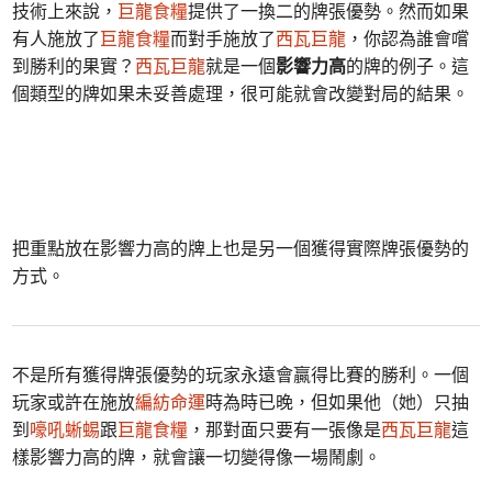
技術上來說，
巨龍食糧
提供了一換二的牌張優勢。然而如果
有人施放了
巨龍食糧
而對手施放了
西瓦巨龍
，你認為誰會嚐
到勝利的果實？
西瓦巨龍
就是一個
影響力高
的牌的例子。這
個類型的牌如果未妥善處理，很可能就會改變對局的結果。
把重點放在影響力高的牌上也是另一個獲得實際牌張優勢的
方式。
不是所有獲得牌張優勢的玩家永遠會贏得比賽的勝利。一個
玩家或許在施放
編紡命運
時為時已晚，但如果他（她）只抽
到
嚎吼蜥蜴
跟
巨龍食糧
，那對面只要有一張像是
西瓦巨龍
這
樣影響力高的牌，就會讓一切變得像一場鬧劇。