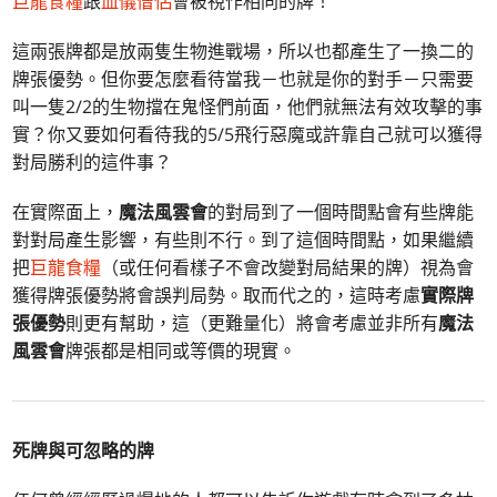
巨龍食糧
跟
血儀僧侶
會被視作相同的牌！
這兩張牌都是放兩隻生物進戰場，所以也都產生了一換二的
牌張優勢。但你要怎麼看待當我－也就是你的對手－只需要
叫一隻2/2的生物擋在鬼怪們前面，他們就無法有效攻擊的事
實？你又要如何看待我的5/5飛行惡魔或許靠自己就可以獲得
對局勝利的這件事？
在實際面上，
魔法風雲會
的對局到了一個時間點會有些牌能
對對局產生影響，有些則不行。到了這個時間點，如果繼續
把
巨龍食糧
（或任何看樣子不會改變對局結果的牌）視為會
獲得牌張優勢將會誤判局勢。取而代之的，這時考慮
實際牌
張優勢
則更有幫助，這（更難量化）將會考慮並非所有
魔法
風雲會
牌張都是相同或等價的現實。
死牌與可忽略的牌