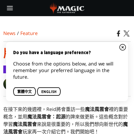
Skip
to
main
content
News
/
Feature
牌張優勢的基礎
Do you have a language preference?
Choose from the options below, and we will
Feature
2015-07-13
remember your preferred language in the
future.
Reid Duke
繁體中文
ENGLISH
在接下來的幾週裡，Reid將會重訪一些
魔法風雲會
裡的重要
概念，並用
魔法風雲會：起源
的牌來做更新。這些概念對於
學習
魔法風雲會
來說是很重要的，所以我們想向新世代的
魔
法風雲會
玩家再一次介紹它們。我們開始吧！