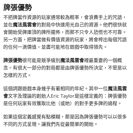
牌張優勢
不把牌當作資源的玩家通常較為輕率，會浪費手上的咒語，
並在
魔法風雲會
的對局中快速用光自己的資源。他們很快就
會開始受牌庫頂的牌所擺佈，而那不只令人恐慌也不可靠。
另一方面，把牌當做有價值資源的玩家，將會榨出每個咒語
的任何一滴價值，並盡可能地在遊戲中取得領先。
牌張優勢
很可能是競爭級別
魔法風雲會
裡最重要的一個概
念。有很大一部分的對局都是由牌張優勢所決定，不管是以
怎樣的方式。
這個詞跟遊戲本身幾乎有著相同的年紀。其中一位
魔法風雲
會
文字及理論的創始人Eric Taylor是這樣定義的：牌張優勢
是任何玩家有效獲取比他（或她）的對手更多牌的過程。
如果這個定義感覺有點模糊，那是因為牌張優勢可以以很多
不同的方式呈現。讓我們先從最簡單的開始。