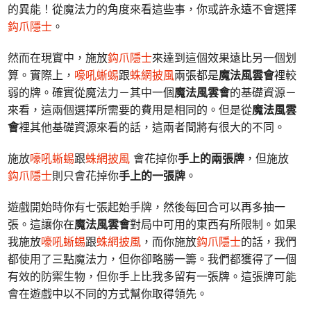
的異能！從魔法力的角度來看這些事，你或許永遠不會選擇
鈎爪隱士
。
然而在現實中，施放
鈎爪隱士
來達到這個效果遠比另一個划
算。實際上，
嚎吼蜥蜴
跟
蛛網披風
兩張都是
魔法風雲會
裡較
弱的牌。確實從魔法力－其中一個
魔法風雲會
的基礎資源－
來看，這兩個選擇所需要的費用是相同的。但是從
魔法風雲
會
裡其他基礎資源來看的話，這兩者間將有很大的不同。
施放
嚎吼蜥蜴
跟
蛛網披風
會花掉你
手上的兩張牌
，但施放
鈎爪隱士
則只會花掉你
手上的一張牌
。
遊戲開始時你有七張起始手牌，然後每回合可以再多抽一
張。這讓你在
魔法風雲會
對局中可用的東西有所限制。如果
我施放
嚎吼蜥蜴
跟
蛛網披風
，而你施放
鈎爪隱士
的話，我們
都使用了三點魔法力，但你卻略勝一籌。我們都獲得了一個
有效的防禦生物，但你手上比我多留有一張牌。這張牌可能
會在遊戲中以不同的方式幫你取得領先。