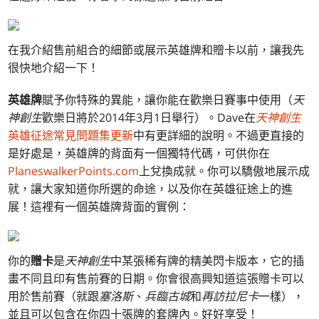
在我介紹售前組合的細節或展示英雄牌和贈卡以前，讓我先
很快地介紹一下！
英雄牌
賦予你特殊的異能，讓你能在歡樂日賽事中使用（
天
神創生
歡樂日將於2014年3月1日舉行）。Dave在
天神創生
英雄征途常見問題集更新
中有更詳細的說明。不過更直接的
是好處是，英雄牌的背面有一個獨特代碼，可供你在
PlaneswalkerPoints.com
上兌換成就。你可以驕傲地展示成
就，讓大家知道你所選的命途，以及你在英雄征途上的進
展！這裡有一個英雄牌背面的實例：
你的
贈卡
是
天神創生
中某張稀有牌的精美閃卡版本，它的插
畫不同且印有售前賽的日期。你會很高興知道這張贈卡可以
用於售前賽（就跟
塞洛斯
、
兵臨古城
和
再訪拉尼卡
一樣），
並且可以包含在你四十張牌的套牌內。好好享受！