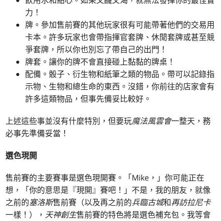
飲用水和點心。如果又饑又渴，就無法發揮你的最佳實
力！
牌。參加售前賽的其他玩家很有可能帶著他們的交易用
卡本。許多玩家也會帶指揮官套牌、休閒套牌或甚至競
爭套牌，所以你也別忘了帶自己的出門！
牌套。讓你的牌不會直接碰上黏黏的牌桌！
配備。骰子、衍生物和紙筆之類的物品。帶可以記錄指
示物、生物和總生命的東西。沒錯，你前往的店家會有
許多這類物品，但事先備妥比較好。
上述這些事並沒有什麼特別，但要玩
魔法風雲會
一整天，務
必事先準備妥當！
選色現開
售前賽的主要賽事是選色現開賽。「Mike，」你可能正在
想，「你的意思是『現開』賽吧！」不是，我的朋友，就像
之前的
塞洛斯
售前賽（以及再之前的
兵臨古城
和
再訪拉尼卡
一樣！），
天神創生
售前賽的特色將是選色補充包。我等會