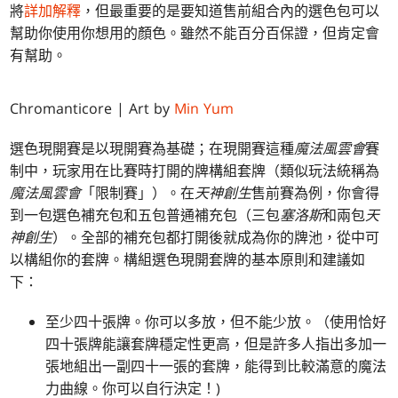
將
詳加解釋
，但最重要的是要知道售前組合內的選色包可以
幫助你使用你想用的顏色。雖然不能百分百保證，但肯定會
有幫助。
Chromanticore | Art by
Min Yum
選色現開賽是以現開賽為基礎；在現開賽這種
魔法風雲會
賽
制中，玩家用在比賽時打開的牌構組套牌（類似玩法統稱為
魔法風雲會
「限制賽」）。在
天神創生
售前賽為例，你會得
到一包選色補充包和五包普通補充包（三包
塞洛斯
和兩包
天
神創生
）。全部的補充包都打開後就成為你的牌池，從中可
以構組你的套牌。構組選色現開套牌的基本原則和建議如
下：
至少四十張牌。你可以多放，但不能少放。（使用恰好
四十張牌能讓套牌穩定性更高，但是許多人指出多加一
張地組出一副四十一張的套牌，能得到比較滿意的魔法
力曲線。你可以自行決定！)