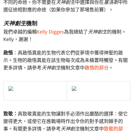
不同的命途。你不需要在
天神創生
中選擇與你在
塞洛斯
中所
選征途相對應的命途（如果你參加了那場售前賽）。
天神創生
機制
我們卓越的編輯
Kelly Digges
為我總結了
天神創生
的機制。
Kelly，謝謝！
啟悟
：具啟悟異能的生物代表它們從夢境中獲得神聖的啟
示。生物的啟悟異能在該生物每次成為未橫置時觸發。有關
更多詳情，請參考
天神創生
機制文章中
啟悟的部分
。
致敬：
具致敬異能的生物讓對手必須作出嚴酷的選擇：使它
變得更大，或使它在進戰場時作出令你的對手感到棘手的
事。有關更多詳情，請參考
天神創生
機制文章中
致敬的部