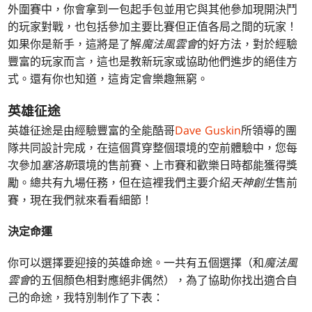
外圍賽中，你會拿到一包起手包並用它與其他參加現開決鬥
的玩家對戰，也包括參加主要比賽但正值各局之間的玩家！
如果你是新手，這將是了解
魔法風雲會
的好方法，對於經驗
豐富的玩家而言，這也是教新玩家或協助他們進步的絕佳方
式。還有你也知道，這肯定會樂趣無窮。
英雄征途
英雄征途是由經驗豐富的全能酷哥
Dave Guskin
所領導的團
隊共同設計完成，在這個貫穿整個環境的空前體驗中，您每
次參加
塞洛斯
環境的售前賽、上市賽和歡樂日時都能獲得獎
勵。總共有九場任務，但在這裡我們主要介紹
天神創生
售前
賽，現在我們就來看看細節！
決定命運
你可以選擇要迎接的英雄命途。一共有五個選擇（和
魔法風
雲會
的五個顏色相對應絕非偶然），為了協助你找出適合自
己的命途，我特別制作了下表：