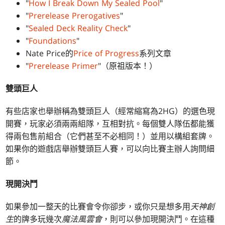
"
How I Break Down My Sealed Pool
"
"
Prerelease Prerogatives
"
"
Sealed Deck Reality Check
"
"
Foundations
"
Nate Price的
Price of Progress
系列文章
"
Prerelease Primer
"（原祖版本！）
雙頭巨人
有些店家也舉辦稱為雙頭巨人（經常縮寫為2HG）的選色現
開賽，玩家必須兩兩組隊，互相對抗。每個雙人隊伍都能獲
得兩包售前組合（它們甚至不必相同！）並用以構組套牌。
如果你的遊戲店舉辦雙頭巨人賽，可以向比賽主辦人詢問細
節。
現開決鬥
如果參加一整天的比賽會令你卻步，或你只是想多用
天神創
生
的牌多玩幾次
魔法風雲會
，則可以參加現開決鬥。在這種