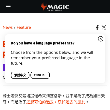
Skip
to
main
content
News
/
Feature
BORN OF THE GODS
Do you have a language preference?
Choose from the options below, and we will
PRERELEASE PRIMER
remember your preferred language in the
future.
Feature
2014-01-27
繁體中文
ENGLISH
Mike McArtor
騎士遊俠艾紫培提瑞希來到塞洛斯，並不是為了成為旭日天
尊，而是為了
逃避可怕的過去，哀悼逝去的朋友
。