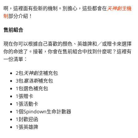
啊，這裡面有些新的機制。別擔心，這些都會在
天神創生
機
制
部分介紹！
售前組合
現在你可以根據自己喜歡的顏色、英雄牌和／或贈卡來選擇
你的命途了。接著，你會在售前組合中找到什麼呢？這裡有
一份清單：
2包
天神創生
補充包
3包
塞洛斯
補充包
1包選色補充包
1張贈卡
1張活動卡
1個Spindown生命計數器
1封歡迎函
1張英雄牌