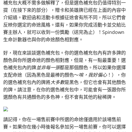
補充包大概不需多做解釋了，但是選色補充包仍值得特別一
提（在接下來的部分），贈卡和英雄牌已經在上面的內容中
介紹過。歡迎函和活動卡根據征途會有所不同，所以它們會
反映你選定的命途風格。還有，如果你完成活動卡並交給比
賽主辦人，就可以收到一份獎勵（送完為止）！Spindown
生命計數器也與你的命途顏色相對應。
好，現在來談談選色補充包。你的選色補充包內有許多牌的
顏色與你所選命途的顏色相對應，但是，有一點最重要！選
色補充包內的牌
並非每一張
都是那個顏色。所以如果你選擇
支配
命途（因為黑色是最棒的顏色～
唉，我好偏心
！），你
的選色補充包內的牌將
大多數
是黑色，但它也會有其他顏色
的牌。請注意，在你的選色補充包中，可能會有一張跟你所
選顏色有共通顏色的多色神，但不會有其他的秘稀牌。
請記得，你在一場售前賽中所選的命途僅適用於該場售前
賽。如果你在幾小時後報名參加另一場售前賽，你可以選擇