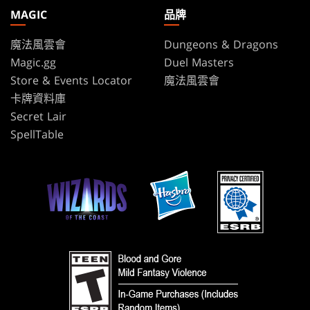
MAGIC
品牌
魔法風雲會
Dungeons & Dragons
Magic.gg
Duel Masters
Store & Events Locator
魔法風雲會
卡牌資料庫
Secret Lair
SpellTable