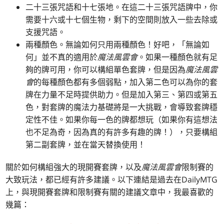
二十三張咒語和十七張地。在這二十三張咒語牌中，你
需要十六或十七個生物，剩下的空間則放入一些去除或
支援咒語。
兩種顏色。無論如何只用兩種顏色！好吧，「無論如
何」並不真的適用於
魔法風雲會
。如果一種顏色就有足
夠的牌可用，你可以構組單色套牌，但是因為
魔法風雲
會
的每種顏色都有多個弱點，加入第二色可以為你的套
牌在力量不足時提供助力。但是加入第三、第四或第五
色，對套牌的魔法力基礎將是一大挑戰，會導致套牌穩
定性不佳。如果你每一色的牌都想玩（如果你有這想法
也不足為奇，因為真的有許多有趣的牌！），只要構組
第二副套牌，並在當天替換使用！
關於如何構組強大的現開賽套牌，以及
魔法風雲會
限制賽的
大致玩法，都已經有許多建議。以下連結是過去在DailyMTG
上，與現開賽套牌和限制賽有關的建議文章中，我最喜歡的
幾篇：