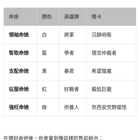
命途
顏色
英雄牌
贈卡
領袖命途
白
將軍
沉靜哨衛
智取命途
藍
學者
理念仲裁者
支配命途
黑
暴君
希望噬魔
征服命途
紅
好戰者
鍛焰巨龍
強旺命途
綠
供養人
奈西安荒野噬怪
在選好命途後，你會拿到像這樣的售前組合：