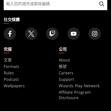
尋
FOOTER
找
店
家
社交媒體
究探
公司
文章
About
Formats
帳號
Rules
Careers
Podcast
Support
Wallpapers
Wizards Play Network
Affiliate Program
Disclosure