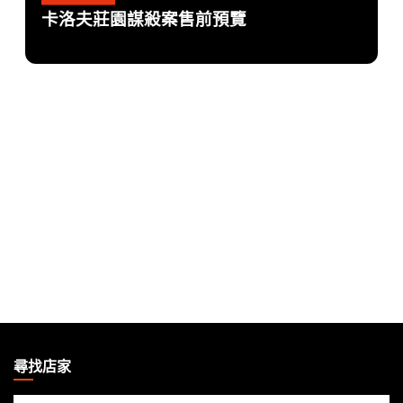
卡洛夫莊園謀殺案售前預覽
MAGIC:
THE
尋找店家
GATHERING