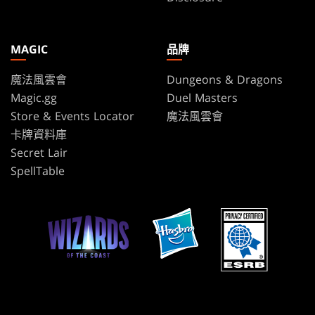
MAGIC
品牌
魔法風雲會
Dungeons & Dragons
Magic.gg
Duel Masters
Store & Events Locator
魔法風雲會
卡牌資料庫
Secret Lair
SpellTable