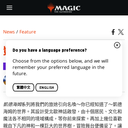
Skip
to
main
content
News
/
Feature
凱德海姆機制
Do you have a language preference?
Choose from the options below, and we will
Feature
2021-01-08
remember your preferred language in the
future.
Matt Tabak
繁體中文
ENGLISH
凱德海姆
系列將我們的旅途引向名喚～你已經知道了～凱德
海姆的世界。其設計受北歐神話啟發，由十個居民、文化和
魔法各不相同的境域構成，等你前來探索。再加上幾位喜歡
親自下凡的神和一棵巨大的世界樹，冒險舞台便備妥了。讓