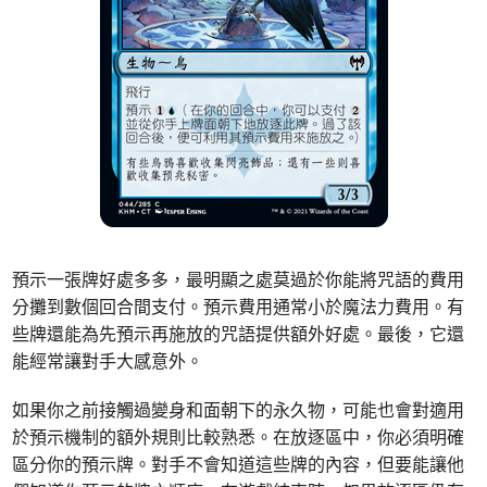
預示一張牌好處多多，最明顯之處莫過於你能將咒語的費用
分攤到數個回合間支付。預示費用通常小於魔法力費用。有
些牌還能為先預示再施放的咒語提供額外好處。最後，它還
能經常讓對手大感意外。
如果你之前接觸過變身和面朝下的永久物，可能也會對適用
於預示機制的額外規則比較熟悉。在放逐區中，你必須明確
區分你的預示牌。對手不會知道這些牌的內容，但要能讓他