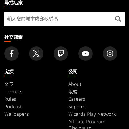
THE
尋找店家
GATHERING
尋
FOOTER
找
店
家
社交媒體
究探
公司
文章
About
Formats
帳號
Rules
Careers
Podcast
Support
Wallpapers
Wizards Play Network
Affiliate Program
Disclosure