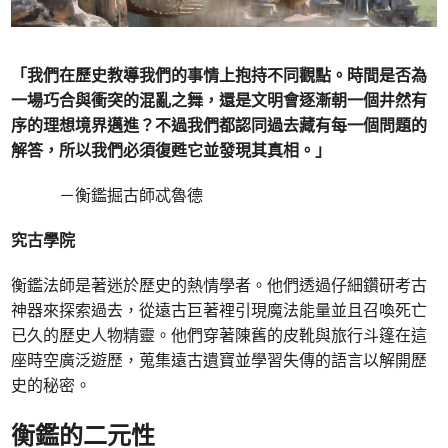
「我們在歷史教導我們的事情上抱持不同觀點。時間是否為
一場巧合與衝突的混亂之舞，還是文明會逐漸朝一個井然有
序的理想境界邁進？不過我們都認同過去藏有每一個問題的
解答，所以我們必須復甦它並發現其真相。」
－衡鑑掘古師忒魯德
究古學院
衡鑑法師是著迷於歷史的熱情學者。他們透過仔細鑽研考古
神器來探索過去，從遠古巨著裡引現魔法能量並且召喚死亡
已久的歷史人物精靈。他們穿著陳舊的皮靴與旅行斗篷在這
座時空廣泛遊歷，蒐集遠古遺寶並學習失傳的語言以解開歷
史的秘密。
衡鑑的二元性