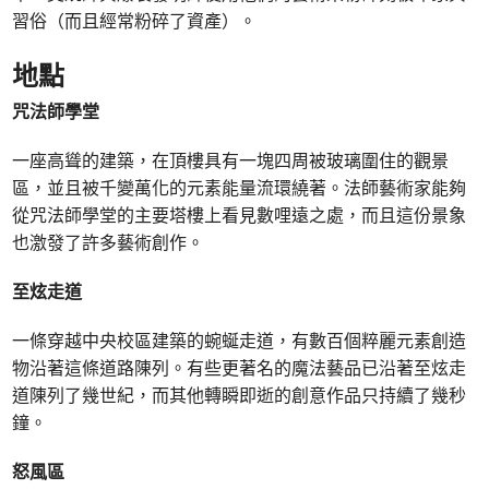
習俗（而且經常粉碎了資產）。
地點
咒法師學堂
一座高聳的建築，在頂樓具有一塊四周被玻璃圍住的觀景
區，並且被千變萬化的元素能量流環繞著。法師藝術家能夠
從咒法師學堂的主要塔樓上看見數哩遠之處，而且這份景象
也激發了許多藝術創作。
至炫走道
一條穿越中央校區建築的蜿蜒走道，有數百個粹麗元素創造
物沿著這條道路陳列。有些更著名的魔法藝品已沿著至炫走
道陳列了幾世紀，而其他轉瞬即逝的創意作品只持續了幾秒
鐘。
怒風區