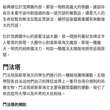
秘典庫位於茂典閣內部，那是一間極為龐大的側廳，據說存
有在多重宇宙中創造過的每一道咒語的複製品。儘管凡人的
生命短暫到無法反駁此等說法，顯然這座檔案庫藏有無數強
大的咒語。
位於茂典閣中心的是聖法諭大廳，是一間排列著紀念碑且令
人敬畏的房間。大廳中心則是斯翠海文魔旋，那是一團龐
大、明亮的純粹魔法力，宛如一顆魔法太陽般地照亮這個房
間。
鬥法塔
鬥法塔是斯翠海文的學生們進行的一種競技團隊運動。五個
學院各自派出他們自己的隊伍並帶上一隻符合得分規則的苑
像生物。鬥法塔是斯翠海文主要有觀眾圍觀的運動，吸引了
來自這所大學以及外界的大批粉絲。
鬥法塔的規則