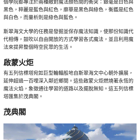
個學院都專注於兩種敵對魔法顏色間的衝突：銀毫是白色與
黑色，粹麗是藍色與紅色，靡華是黑色與綠色，衡鑑是紅色
與白色，而量析則是綠色與藍色。
斯翠海文大學的任務是發掘並保存魔法知識，使那份知識代
代相傳，鼓吹以自由開放的方式學習各式魔法，並且利用魔
法來提昇整個時空民眾的生活。
啟蒙火炬
有五列信標塔宛如巨型輪輻般地自斯翠海文中心朝外擴展，
延伸超過一百哩深入鄰近鄉間。這些啟蒙火炬燃燒著永恆的
魔法火焰，象徵通往學習的道路以及擺脫無知。這五列信標
塔匯集於茂典閣。
茂典閣