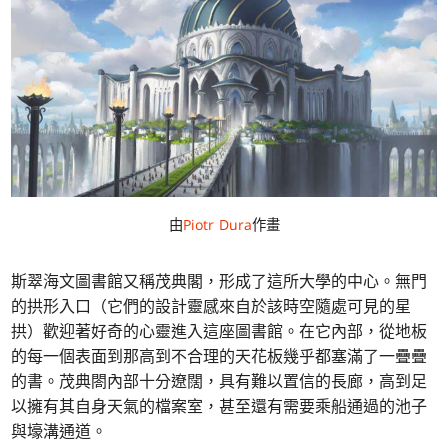
由
Piotr Dura
作畫
斯翠海文圖書館又稱茂典閣，形成了這所大學的中心。無門
的拱形入口（它們的設計靈感來自於該時空隨處可見的星
拱）歡迎著好奇的心靈進入這座圖書館。在它內部，從地板
的每一個表面到那高到不合理的天花板幾乎都塞滿了一疊疊
的書。茂典閤內部十分遼闊，具有難以置信的長廊，高到足
以擁有其自身天氣的檔案室，甚至還有需要乘船通過的池子
與壕溝通道。