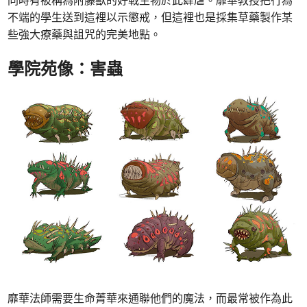
不端的學生送到這裡以示懲戒，但這裡也是採集草藥製作某
些強大療藥與詛咒的完美地點。
學院苑像：害蟲
靡華法師需要生命菁華來通聯他們的魔法，而最常被作為此