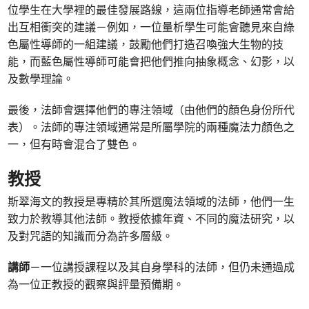
位學生在大學裡的最佳發展路線，這兩位指導老師通常會給
出互相衝突的建議－例如，一位量析學生可能會聽見來自綠
色屬性導師的一組建議，鼓勵他們打造召喚強大生物的技
能，而藍色屬性導師可能會把他們推向抽象概念、幻影，以
及數學理論。
最後，法師會選擇他們的專注領域（由他們的顏色身份所代
表）。法師的專注領域通常是所屬學院的兩種魔法力顏色之
一，但有時會混合了雙色。
教授
斯翠海文的教授是專精於其所選魔法領域的法師，他們一生
致力於教導其他法師。教授依據年資、不同的魔法研究，以
及對咒語的知識而分為許多層級。
講師
－一位講授課程以及其自身學科的法師，但仍未通過成
為一位正教授的觀察與評量預備期。