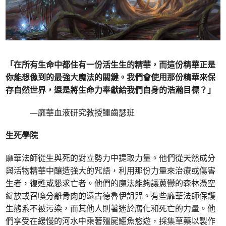
「在所有生命中都住有一份活生生的精華，而這份精華正是
你能想像到的最強大魔法的關鍵。我們會使用那份精華來保
存自然世界，還是將生命力奉獻給我們自身的浩瀚目標？」
—靡華血液研究教授鱷齒瑟班
生死學院
靡華法師從生與死的對立勢力中提取力量。他們從天然成分
與活物精華中釀造強大的咒語，利用那份力量來治療或傷害
生者，復甦或懇求亡者。他們的魔法能夠讓蔥鬱的森林憑空
綻放或召喚分離骨肉的遠古德魯伊詛咒。有些靡華法師保護
生態系不被污染，而其他人則著迷於腐化和死亡的力量。他
們享受在緩慢的河水中乘著殭屍鱷魚悠遊，採集草藥以製作