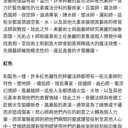
及藝術理論有關。當然，許多粹麗的藍色法師是元素師－致
力於藍色屬性的元素魔法分科的藝術家。召雲師、霧法師、
西風師、掠空師、漩渦專家、縛水師、塑冰師、灑彩師－這
些全都是透過空氣、水，以及其他元素來展現其藝術的修習
法師與教授。除此之外，美藝術士與曲藝師研究美麗的抽象
原理。光彩占卜師和遠景術士在美麗的景象或個人預視中尋
找真相。至炫術士和創造大師會創造規模過大的魔法效應。
先鋒藝師擁抱概念性的、違反直覺的才華騰躍。
紅色
和藍色一樣，許多紅色屬性的粹麗法師都帶有一些元素師的
特色。塑地師 、嘯焰師、熔岩專家、掠燼師、曲石師、電流
幻視師、風暴繪師－這些人全都透過火焰、大地，以及其他
元素來表現他們的真實情緒。除此之外，奇觀法師與奇蹟工
匠朝天空拋擲新奇、風暴般的表演－通常是為了娛樂或干擾
而非造成傷害。怒心師將他們內在的創意之火轉為個人力
量，而思靈聯能師則把他們瞬間的靈感爆發投射至其他人心
中。焚規師與爆裂發明師使用他們的藝術來粉碎刻板印象與