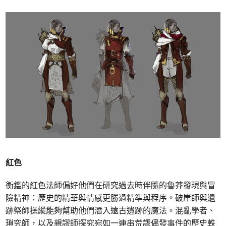
紅色
衡鑑的紅色法師偏好他們在研究過去時伴隨的魯莽發現與冒
險精神：歷史的精華與情感更勝過精準與程序。破崖師與遺
跡祭師操縱能夠幫助他們潛入遠古遺跡的魔法。混亂學者、
瑣究師，以及親謬師探究宛如一連串荒謬偶發事件的歷史軼