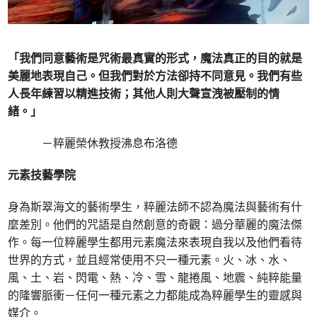
「我們同意藝術是咒術最真實的形式，魔法真正的目的就是
美麗地表現自己。但我們對於方法卻持不同意見。我們有些
人長年練習以精進技術；其他人則大聲宣洩被壓制的情
緒。」
－粹麗榮休教授沸息布洛德
元素技藝學院
身為斯翠海文的藝術學生，粹麗法師不認為魔法與藝術有什
麼差別。他們的咒語是自然創意的奇觀：過分華麗的魔法傑
作。每一位粹麗學生都用元素魔法來表現自我以及他們看待
世界的方式，並且經常使用不只一種元素。火、冰、水、
風、土、岩、閃電、熱、冷、雪、龍捲風、地震、純粹能量
的隆響脈衝－任何一種元素之力都能成為粹麗學生的靈感與
媒介。