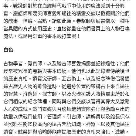
事。戰識師對於在血腥時代戰爭中使用的魔法感到十分興
奮。塵語師和蔑英師喜愛和過往的精靈交談以發掘關於他們
的醜事－怪癖、弱點，諸如此類。卷擊師與展書僧以一種相
當具體的方式使用歷史：直接從畫在他們書頁上的人物召喚
魔法，或是用沉重的書本毆打笨蛋！
白色
古物學者、覓真師，以及謄古師喜愛揭露並記錄過往；他們
經常被冗長的卷軸與書本環繞，他們也以此記錄流傳給後世
的歷史真相。遺寶究研師、亙古術士，以及紀念碑僧侶發掘
遠古歷史人物的雕像遺跡，從遺跡位置的架構占卜來自過往
的智慧。肖像師、掘古師，以及鬼魂擁護人將精靈束縛於和
它們相似的紀念碑裡，同時與它們交談以習得其偉大又激勵
人心的成就。戰鬥靈媒與召魂師能夠實際強化與激勵召出的
精靈以供戰鬥使用。管理師、引古師、講解員以及館長保存
並照料在衡鑑校區內的遠古咒語知識、神器，以及其他過往
遺寶。賦榮師與暗喻師能夠提取歷史的真相來強化、激勵，