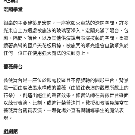
宏閣學堂
銀毫的主要建築是宏閣，一座宛如火車站的遼闊空間，許多
光束自上方遠處被施法的玻璃窗滲入。宏閣充滿了陽台、包
廂、隔間、講台，以及其他供演說者表演技藝的空間。墨靈
繞著高聳的窗戶天花板飛掠，被施咒的聚光燈會自動聚焦於
任何一位正在使用強大魔法的法師身上。
薔薇舞台
薔薇舞台是一座位於銀毫校區且不停旋轉的圓形平台，背景
是一面由魔法墨水構成的薔薇（由過往表演的觀眾所獻上的
花朵），創造出絕佳的聲音效果。修習法師在薔薇舞台碰面
以練習表演、比劃，或進行榮譽決鬥。教授和教職員經常在
薔薇舞台觀賞表演，一邊從場外查看與輔導學生的魔法表
現。
戲劇館