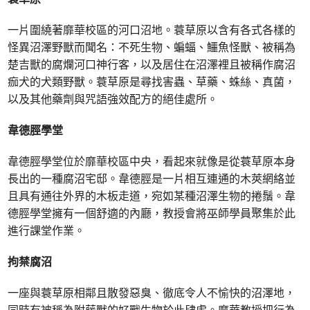
一片圍繞著靡華校區的河口沼地。蓑草原以含有各式各樣的
怪異沼澤野獸而聞名：不死生物、蝙蝠、鱷魚怪獸、被稱為
楚吉獸的腐爛河口神行客，以及居住在沼澤裡且被稱作腐沼
痂犬的犬類野獸。蓑草原是尋找害蟲、草藥、蛛絲、真菌，
以及其他藥劑與咒語強效配方的絕佳處所。
韋德脛學堂
韋德脛學堂位於靡華校區中央，看起來就像是從蓑草原本身
長出的一種腐沼宅邸。韋德脛是一片相互連通的木莢網絡並
且具有通往外界的木板走道，宛如某種沼澤生物的捲鬚。韋
德脛學堂擁有一個舒適的內廳，教授會將巫師學員聚集於此
進行課堂作業。
拘禁腐沼
一座與蓑草原相鄰且散發惡臭、徹底令人不愉快的沼澤地，
同時有被稱為附藤獸的好戰生物於此肆虐。靡華教授把行為