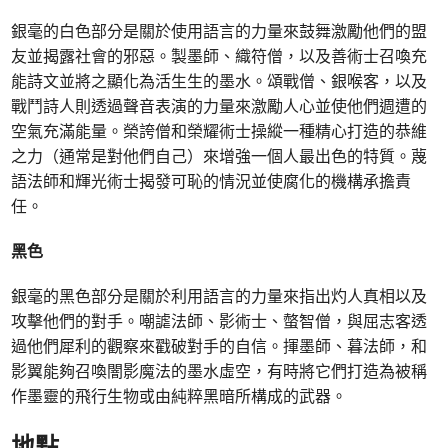
銀毫的白色部分是關於使用語言的力量來鼓舞激勵他們的盟
友並揭露社會的邪惡。製墨師、織符僧，以及善術士召喚充
能詩文並將之顯化為活生生的墨水。頌戰僧、銀喉客，以及
戰鬥詩人則透過聲音表演的力量來激勵人心並使他們週遭的
空氣充滿能量。榮誇僧和榮耀術士操縱一種精心打造的恭維
之力（通常是對他們自己）來增強一個人最出色的特質。蔑
語法師和輝光術士揭發可恥的情況並使腐化的機構承擔責
任。
黑色
銀毫的黑色部分是關於利用語言的力量來指出灼人真相以及
攻擊他們的對手。嘲謔法師、影術士、螫智僧，與屈志客透
過他們犀利的觀察來戳破對手的自信。揮墨師、暮法師，和
影翼能夠召喚闇影魔法的墨水虛空，有時將它們打造為被稱
作墨靈的飛行生物或由純粹黑暗所構成的武器。
地點