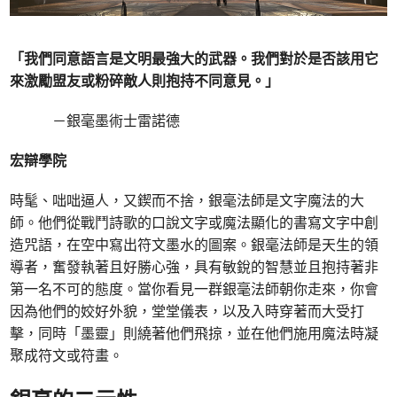
「我們同意語言是文明最強大的武器。我們對於是否該用它
來激勵盟友或粉碎敵人則抱持不同意見。」
－銀毫墨術士雷諾德
宏辯學院
時髦、咄咄逼人，又鍥而不捨，銀毫法師是文字魔法的大
師。他們從戰鬥詩歌的口說文字或魔法顯化的書寫文字中創
造咒語，在空中寫出符文墨水的圖案。銀毫法師是天生的領
導者，奮發執著且好勝心強，具有敏銳的智慧並且抱持著非
第一名不可的態度。當你看見一群銀毫法師朝你走來，你會
因為他們的姣好外貌，堂堂儀表，以及入時穿著而大受打
擊，同時「墨靈」則繞著他們飛掠，並在他們施用魔法時凝
聚成符文或符畫。