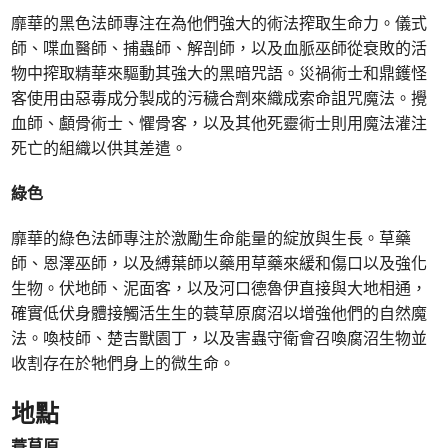
靡華的黑色法師專注在為他們強大的術法搾取生命力。儀式
師、喋血醫師、捕蟲師、解剖師，以及血脈巫師從衰敗的活
物中搾取精華來驅動其強大的黑暗咒語。災禍術士和鼎鑊怪
客使用由惡毒成分製成的污穢合劑來織成索命詛咒魔法。攪
血師、顱骨術士、懼骨客，以及其他死靈術士則用魔法灌注
死亡的組織以供其差遣。
綠色
靡華的綠色法師專注於激勵生命能量的綻放與生長。草藥
師、恩澤巫師，以及縛葉師以藥用草藥來緩和傷口以及強化
生物。伏地師、泥面客，以及河口德魯伊直接與大地相通，
確實低伏身體接觸活生生的蓑草原腐沼以增強他們的自然魔
法。喚枝師、楚吉獸園丁，以及害蟲守衛會召喚腐沼生物並
收割存在於牠們身上的微生命。
地點
蓑草原