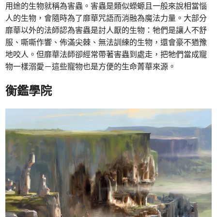
用途的生物就稱為害蟲。害蟲是類似蠑螈且一般來說相當惱
人的生物，會隨時為了靡華咒語而消融為魔法力量。大部分
靡華以外的法師認為害蟲是討人厭的生物：牠們是讓人不舒
服、嘶嘶作響、佈滿尖棘、無法訓練的生物，還會豪不猶豫
地咬人。但靡華法師卻經常帶著害蟲到處走，把牠們當成寵
物一樣溺愛－這些寵物也是方便的生命菁華來源。
衡鑑學院