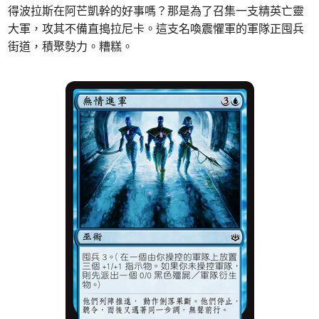
得波拉斯在阿芒凱幹的好事嗎？那是為了召集一支精英亡靈
大軍，攻其不備直搗拉尼卡。這支名喚震懼軍的軍隊正囤兵
街道，積聚勢力。糟糕。