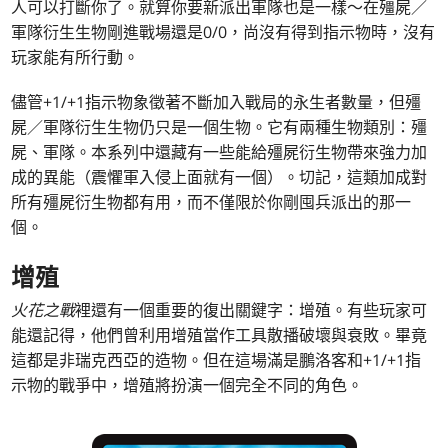
人可以打斷你了。就算你要新派出軍隊也是一樣～在殭屍／
軍隊衍生生物剛進戰場還是0/0，尚沒有得到指示物時，沒有
玩家能有所行動。
儘管+1/+1指示物象徵著不斷加入戰局的永生者數量，但殭
屍／軍隊衍生生物仍只是一個生物。它有兩種生物類別：殭
屍、軍隊。本系列中還藏有一些能給殭屍衍生物帶來強力加
成的異能（震懼軍入侵上面就有一個）。切記，這類加成對
所有殭屍衍生物都有用，而不僅限於你剛囤兵派出的那一
個。
增殖
火花之戰
裡還有一個重要的復出關鍵字：增殖。有些玩家可
能還記得，他們曾利用增殖當作工具散播破壞與衰敗。畢竟
這都是非瑞克西亞的造物。但在這場滿是鵬洛客和+1/+1指
示物的戰爭中，增殖將扮演一個完全不同的角色。