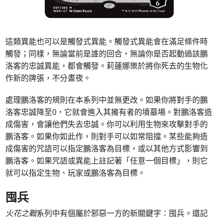
這類異能也可以是觸發式異能。觸發式異能會在滿足條件時
觸發；同樣，無論當前是誰的回合，無論你是否起動過該鵬
洛客的忠誠異能，都會觸發。莉蓮娜樂於將你死去的生物化
作新的牌張，不分晝夜。
處理鵬洛客的規則在本系列中並無更改。如果你將對手的鵬
洛客忠誠降至0，它就會進入其擁有者的墳墓場。對鵬洛客造
成傷害，會讓他們失去忠誠。你可以利用生物來攻擊對手的
鵬洛客。如果你如此作，則對手可以如常阻擋。某些能夠造
成傷害的咒語可以指定鵬洛客為目標，或以其他方式影響到
鵬洛客。如果咒語或異能上註記著「任意一個目標」，則它
就可以指定生物、玩家或鵬洛客為目標。
囤兵
火花之戰
系列中有個屬於邪惡一方的新關鍵字：囤兵。還記