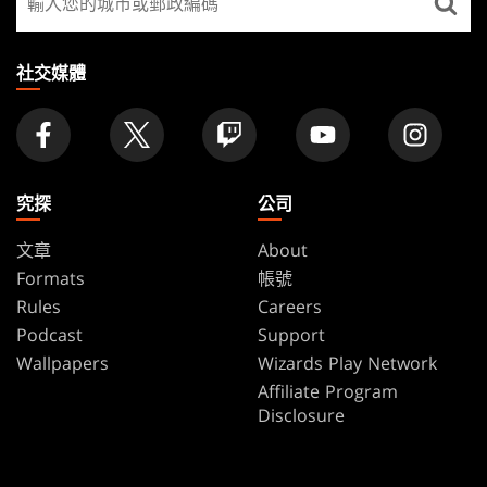
找
店
家
社交媒體
究探
公司
文章
About
Formats
帳號
Rules
Careers
Podcast
Support
Wallpapers
Wizards Play Network
Affiliate Program
Disclosure