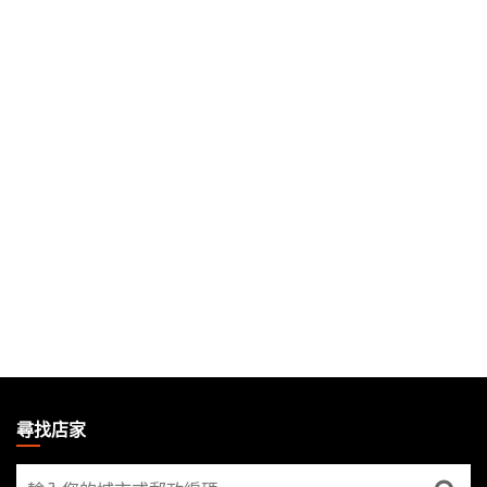
MAGIC:
THE
尋找店家
GATHERING
尋
FOOTER