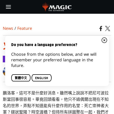
Skip
to
main
content
News
/
Feature
火花之戰機制
Do you have a language preference?
Choose from the options below, and we will
Feature
2019-03-31
remember your preferred language in the
future.
Matt Tabak
繁體中文
ENGLISH
鵬洛客，這可不是什麼好消息。雖然嘴上說說不把尼可波拉
斯當回事很容易。畢竟回頭看看，他只不過偶爾出現在不知
名的世界，弄點不知道能有什麼作用的名堂：死亡崇神者大
軍？碟狀聖陽？時空渡橋？但待所有拼圖聚在一起，我們才