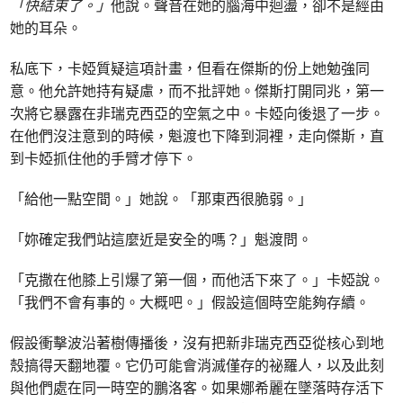
「快結束了。」
他說。聲音在她的腦海中迴盪，卻不是經由
她的耳朵。
私底下，卡婭質疑這項計畫，但看在傑斯的份上她勉強同
意。他允許她持有疑慮，而不批評她。傑斯打開同兆，第一
次將它暴露在非瑞克西亞的空氣之中。卡婭向後退了一步。
在他們沒注意到的時候，魁渡也下降到洞裡，走向傑斯，直
到卡婭抓住他的手臂才停下。
「給他一點空間。」她說。「那東西很脆弱。」
「妳確定我們站這麼近是安全的嗎？」魁渡問。
「克撒在他膝上引爆了第一個，而他活下來了。」卡婭說。
「我們不會有事的。大概吧。」假設這個時空能夠存續。
假設衝擊波沿著樹傳播後，沒有把新非瑞克西亞從核心到地
殼搞得天翻地覆。它仍可能會消滅僅存的祕羅人，以及此刻
與他們處在同一時空的鵬洛客。如果娜希麗在墜落時存活下