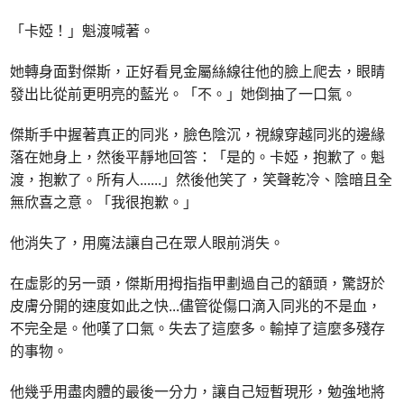
「卡婭！」魁渡喊著。
她轉身面對傑斯，正好看見金屬絲線往他的臉上爬去，眼睛
發出比從前更明亮的藍光。「不。」她倒抽了一口氣。
傑斯手中握著真正的同兆，臉色陰沉，視線穿越同兆的邊緣
落在她身上，然後平靜地回答：「是的。卡婭，抱歉了。魁
渡，抱歉了。所有人......」然後他笑了，笑聲乾冷、陰暗且全
無欣喜之意。「我很抱歉。」
他消失了，用魔法讓自己在眾人眼前消失。
在虛影的另一頭，傑斯用拇指指甲劃過自己的額頭，驚訝於
皮膚分開的速度如此之快
...
儘管從傷口滴入同兆的不是血，
不完全是。他嘆了口氣。失去了這麼多。輸掉了這麼多殘存
的事物。
他幾乎用盡肉體的最後一分力，讓自己短暫現形，勉強地將