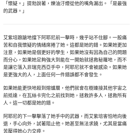
「懷疑。」提勃說著，爍油汙煙從他的嘴角漏出。「是最強
的武器。」
艾紫培踉蹌地擋下阿耶尼前一擊時，幾乎站不住腳。一股痛
苦和自我懷疑的情緒席捲了她。這都是她的錯。如果她更加
注意，如果她是個更好的學生，如果她沒有因為自己的問題
而分心，如果她足夠強大到能在一開始就拯救秘羅地，而不
是讓它落入非瑞克西亞手中，阿耶尼就不會被感染。如果她
是更強大的人，上面任何一件錯誤都不會發生。
如果她能更快地殺到熔爐層，他們就會在樹連接其他宇宙之
前抵達，在瓦絲卡完化之前找到她，拯救許多人，拯救所有
人。這一切都是她的錯。
阿耶尼的下一擊擊落了她手中的武器，而艾紫培害怕地向後
退，手心向外，試著阻止他。她甚至無法求饒，尤其是當痛
苦壓得她心力交瘁。