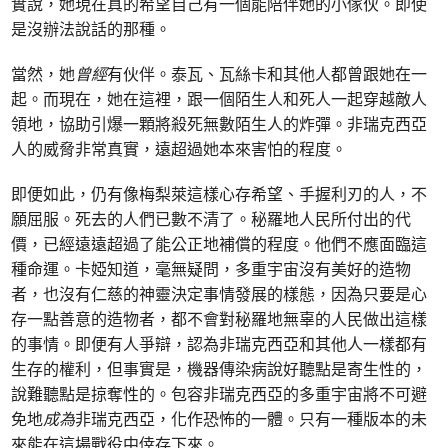
實說，她現在真的希望自己有一個能陪伴她的小傢伙。即使
是沒辦法說話的那種。
當然，她
曾經
有伙伴。泰瓦、瓦絲卡和其他人都曾跟她在一
起。而現在，她在這裡，跟一個陌生人和死人一起穿越敵人
領地，協助引爆一顆將殺死無數陌生人的炸彈。非瑞克西亞
人的威脅非常真實，遠超過她本來害怕的程度。
即便如此，仍有像梅梨萊這樣心存希望、手握利刃的人，不
願屈服。死去的人們已數不清了。秘羅地人民所付出的代
價，已經遠遠超過了能公正地補償的程度。他們不應面臨這
種命運。卡婭知道，毫無疑問，多重宇宙沒有美好的造物
者，也沒有仁慈的神靈決定事情發展的樣態，因為只要是心
存一點善意的造物者，都不會對秘羅地無辜的人民做出這樣
的事情。即便有人爭辯，認為非瑞克西亞和其他人一樣都有
生存的權利，但事實是，機器傳染病說好聽點是寄生性的，
說難聽點是掠奪性的。包容非瑞克西亞的多重宇宙將不可避
免地
成為
非瑞克西亞，化作恐怖的一體。只有一種版本的未
來能在這場戰役中倖存下來。