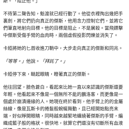
斯。「阻止他。」
不待第二聲告知，魁渡就已經行動了。他從衣裡掏出幾把手
裏劍，將它們扔向真正的傑斯，他用念力控制它們，並將它
們筆直地射向目標。他的目標是阻止，不是屠殺。當飛鏢擊
中傑斯受傷手臂的血肉時，兩個虛假投影閃爍並消失了。
卡婭將她的匕首收進刀鞘中，大步走向真正的傑斯和同兆。
「等等。」
他說。
「拜託了。」
卡婭停下來，瞇起眼睛，瞪著真正的傑斯。
他往回望，臉色蒼白，看起來比她一直以來認識的傑斯還要
年輕。他看起來不像是一個無所不能的鵬洛客，而更像是一
個處於崩潰邊緣的人。她現在終於看到，他手臂上的的金屬
絲線，像是瓦斯卡的捲髮般蜿蜒舞動，且已經開始點亮末
端，好似睜開眼睛，同時越來越緊地纏繞著傑斯的手臂，編
織成籃子般的格狀。很快地，就算它們還沒有切斷所有血液