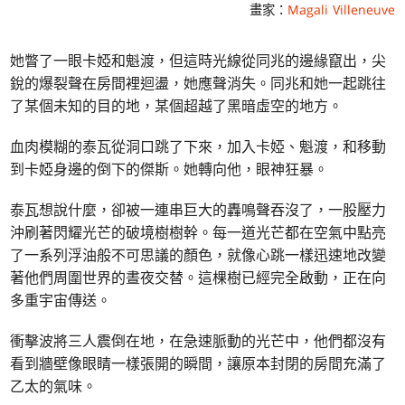
畫家：
Magali Villeneuve
她瞥了一眼卡婭和魁渡，但這時光線從同兆的邊緣竄出，尖
銳的爆裂聲在房間裡迴盪，她應聲消失。同兆和她一起跳往
了某個未知的目的地，某個超越了黑暗虛空的地方。
血肉模糊的泰瓦從洞口跳了下來，加入卡婭、魁渡，和移動
到卡婭身邊的倒下的傑斯。她轉向他，眼神狂暴。
泰瓦想說什麼，卻被一連串巨大的轟鳴聲吞沒了，一股壓力
沖刷著閃耀光芒的破境樹樹幹。每一道光芒都在空氣中點亮
了一系列浮油般不可思議的顏色，就像心跳一樣迅速地改變
著他們周圍世界的晝夜交替。這棵樹已經完全啟動，正在向
多重宇宙傳送。
衝擊波將三人震倒在地，在急速脈動的光芒中，他們都沒有
看到牆壁像眼睛一樣張開的瞬間，讓原本封閉的房間充滿了
乙太的氣味。