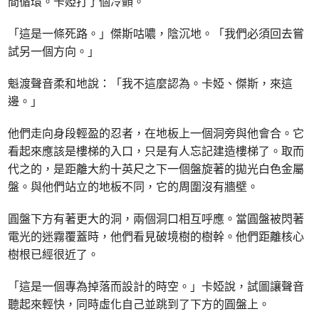
間循環。卡婭打了個冷顫。
「這是一條死路。」傑斯咕噥，陰沉地。「我們必須回去嘗
試另一個方向。」
魁渡聲音柔和地說：「我不這麼認為。卡婭、傑斯，來這
邊。」
他們走向身段輕盈的忍者，在地板上一個洞旁與他會合。它
看起來應該是樓梯的入口，只是有人忘記建造樓梯了。取而
代之的，是距離大約十英尺之下一個盤旋著的拋光白色金屬
盤。與他們站立的地板不同，它的周圍沒有牆壁。
圓盤下方有著更大的洞，兩個洞口相互呼應。當圓盤被閃著
電光的迷霧覆蓋時，他們看見破境樹的樹幹。他們距離核心
樹根已經很近了。
「這是一個專為掉落而設計的時空。」卡婭說，試圖讓聲音
聽起來輕快，同時虛化自己並跳到了下方的圓盤上。