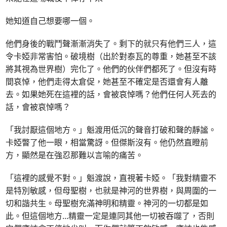
她知道自己想要哪一個。
他們身後的戰鬥聲漸漸消失了。剩下的就只有他們三人，這
令卡婭非常害怕。破境樹（出於對泰瓦的尊重，她甚至不該
將其視為世界樹）完化了。他們的伙伴們都死了。但沒有時
間哀悼，他們走得太倉促，她甚至不確定是否還會有人離
去。如果她死在這裡的話，會被哀悼嗎？他們任何人死去的
話，會被哀悼嗎？
「我討厭這個地方。」魁渡用低沉的聲音打破和聲的靜謐。
卡婭瞥了他一眼，相當驚訝。但傑斯沒有。他仍然直瞪前
方，顯然是在強忍那難以言喻的痛苦。
「這裡的感覺不對。」魁渡說，直視著卡婭。「我對精靈不
是特別敏感，但母聖樹，也就是神河的世界樹，與周圍的一
切和諧共生。母聖樹充滿神明和精靈。神河的一切都是如
此。但這個地方
...
精靈一定是連同其他一切被吞噬了，否則