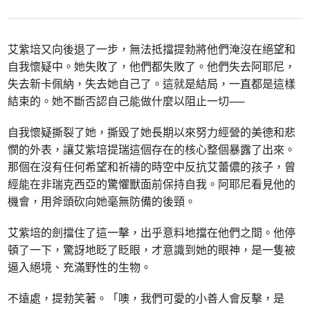
艾紫培又向後退了一步，無法抵擋提勃將他們淹沒在絕望和
自我懷疑中。她失敗了，他們都失敗了。他們失去阿耶尼，
失去新卡佩納，失去她自己了。這就是結局，一直都是這樣
結束的。她不斷否認自己能做什麼以阻止一切──
自我懷疑撕裂了她，撕毀了她長期以來努力經營的美德和悲
憫的外表，讓艾紫培提瑞這個存在的核心整個暴露了出來。
那個在沒有任何希望和祈禱的時空中反抗艾蕾儂的孩子，曾
經能在非瑞克西亞的驚懼獸面前保持自我。阿耶尼看見他的
機會，用斧頭砍向她毫無防備的後頸。
艾紫培的劍擋住了這一擊，出乎意料地擋在他們之間。他停
頓了一下，驚訝地眨了眨眼，才意識到她的眼神，是一隻被
逼入絕境、充滿野性的生物。
不遠處，提勃笑著。「噢，我們可愛的小善人會反擊，是