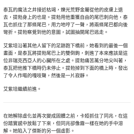
泰瓦的魔法之井接近枯竭，爍光荒野金屬從他的皮膚上退
去，提勃身上的也是。提勃用他重獲自由的尾巴刺向他，泰
瓦也抓住了那條尾巴，用力地哼了一聲，將兩條尾巴都向後
彎折。提勃察覺到他的意圖，試圖抽開尾巴逃走。
艾紫培沿著其他人留下的足跡跑下橋前，她看到的最後一個
畫面，是泰瓦將提勃尾巴上的雙倒鉤，刺進了本來應該是這
位非瑞克西亞人的心臟所在之處。提勃痛苦萬分地尖叫著，
泰瓦把他推下橋時仍未停止。提勃掉到下面的橋上時，發出
了令人作嘔的嘎吱聲，然後是一片寂靜。
艾紫培繼續前進。
在她解除虛化並再次變成固體之前，卡婭抓住了同兆，在這
份踏實感中放鬆了下來，但同兆卻像霧一樣在她的手中溶
解。她陷入了傑斯的另一個虛影。