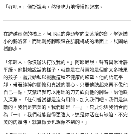
「好吧。」傑斯說著，然後吃力地慢慢站起來。
在跨越虛空的橋上，阿耶尼的斧頭擊向艾紫培的劍，擊退嬌
小的鵬洛客，而她則將腳跟踩在肌腱構成的地面上，試圖站
穩腳步。
「年輕人，你沒辦法打敗我的。」阿耶尼說，聲音異常冷靜
平緩。他對她說話的樣子，就像是在苛責她是個偷太多糖果
的孩子，需要勸勉以擺脫這種不健康的慾望。他的語氣平
靜，帶著純粹的關懷和真誠的關心。只要他聽起來再不像他
自己一點，艾紫培就可以用她的刀刃砍向他的腳踝，讓他跌
入深淵。「任何嘗試都是沒有用的。加入我們吧。我們是無
敵的。我們是完美的。我們即是『一』，只要你與我們合而
為『一』，我們就能變得更強大。這是你活在有缺陷、不完
美的肉體時，就算做夢也想像不到的。」