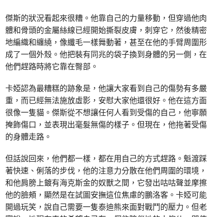
傑斯的狀況看起來很糟。他靠自己的力量移動，但穿過他肉
體和骨頭的金屬絲線已經開始撕裂皮膚，刺穿它，然後精密
地編織和纏繞，像纖毛一樣舞動著，甚至在他的手臂周圍形
成了一個外殼。他把裝有同兆的袋子換到身體的另一側，在
他們趕路時將它靠在臀部。
卡婭認為最糟糕的跡象是，他讓大家看到自己的傷勢有多嚴
重，而已經無法施放虛影，安慰大家他還很好。他在這方面
很像一隻貓。傑斯從不想讓任何人看到受傷的自己，他寧願
掩飾傷口，並表現出毫髮無傷的樣子。但現在，他拖著受傷
的身體走路。
但話說回來，他們都一樣，都在用自己的方式趕路。魁渡踩
著快速、俐落的步伐，他的注意力分散在他們周圍的環境，
和他肩膀上鍍有海克斯金的奴獸之間，它發出咕咕聲並摩擦
他的臉頰，顯然是在試圖安撫這位焦慮的鵬洛客。卡婭可能
開過玩笑，說自己需要一隻泰迪熊來面對戰鬥的壓力。但老