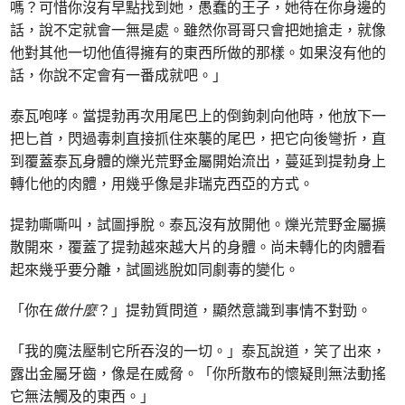
嗎？可惜你沒有早點找到她，愚蠢的王子，她待在你身邊的
話，說不定就會一無是處。雖然你哥哥只會把她搶走，就像
他對其他一切他值得擁有的東西所做的那樣。如果沒有他的
話，你說不定會有一番成就吧。」
泰瓦咆哮。當提勃再次用尾巴上的倒鉤刺向他時，他放下一
把匕首，閃過毒刺直接抓住來襲的尾巴，把它向後彎折，直
到覆蓋泰瓦身體的爍光荒野金屬開始流出，蔓延到提勃身上
轉化他的肉體，用幾乎像是非瑞克西亞的方式。
提勃嘶嘶叫，試圖掙脫。泰瓦沒有放開他。爍光荒野金屬擴
散開來，覆蓋了提勃越來越大片的身體。尚未轉化的肉體看
起來幾乎要分離，試圖逃脫如同劇毒的變化。
「你在
做什麼
？」提勃質問道，顯然意識到事情不對勁。
「我的魔法壓制它所吞沒的一切。」泰瓦說道，笑了出來，
露出金屬牙齒，像是在威脅。「你所散布的懷疑則無法動搖
它無法觸及的東西。」