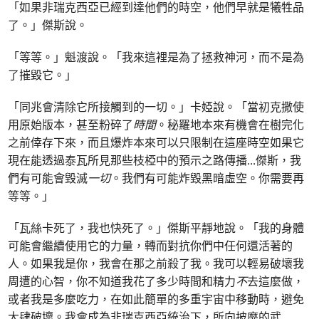
「如果非瑞克西亞已經到達他們的時空，他們早就是犧牲品
了。」傑斯說。
「等等。」魁渡說。「我來這裡是為了拯救神河，而不是為
了摧毀它。」
「同兆會清除它所接觸到的一切。」卡婭說。「當初克撒使
用原始版本，甚至粉碎了
時間
。秘羅地本來有機會在樹完化
之前倖存下來，而且爆炸本來可以只限制在這座時空如果它
現在能透過泰瓦所見那些枝椏中的預示之路傳播
...
傑斯，我
們有可能會毀滅
一切
。我們有可能炸毀黑暗虛空。你需要再
等等。」
「瓦絲卡死了，我也快死了。」傑斯平靜地說。「我的身體
可能會繼續使用它的力量，轉而對抗你們中任何還活著的
人。如果我是你，我會在那之前殺了我。我可以輕易破壞我
周遭的心智，你不知道我花了多少時間和精力
不
去這麼做，
或者我是多麼吃力，在如此簡單的多重宇宙中移動時，避免
大肆破壞。我會成為非瑞克西亞統治下，所向披靡的武