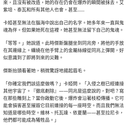
來，且沒有被改造，她的存在仍會在爆炸的瞬間被抹去。艾
紫培、泰瓦和所有其他人也會，甚至......
卡婭甚至無法在腦海中說出自己的名字。她多年來一直與鬼
魂為伴。但如果她死在這裡，她甚至無法留下自己的鬼魂。
「等等。」她說道。此時傑斯盤腿坐到同兆旁，將他的手放
在其邊緣上。纏繞在他手臂上的金屬絲線從同兆上彈開，好
似意識到了即將到來的災難。
傑斯抬頭看著她，稍微驚訝地揚起眉毛。
「你確定我們該這麼做嗎？」卡婭問。「入侵之樹已經連接
其他宇宙了。『徹底剷除』——同兆是這麼說的，對吧？寫
在那些雕刻上？當你啟動它後，爆炸會沿著枝椏傳播。它可
能會損害甚至摧毀它目前連接的每一座時空。而且我們無法
知道是哪些時空。維林、托瓦達、依夏蘭——甚至拉尼卡，
他們都可能成為犧牲品。」