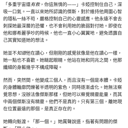
「多重宇宙還
有救
，你這無情的——」卡婭控制住自己，深
吸一口氣。一直以來她所認識的傑斯，對於維持他周圍心智
的隱私一絲不苟，嚴格控制自己的心靈感應。他永遠不會去
刺探她最深層的恐懼，也不會利用她的脆弱對付她。即使在
他和娜希麗爭吵的時候，他也一直小心翼翼地，避免透露自
己其實知道她的想法。
她並不
知道
他在讀心，但剛剛的感覺就像是他在讀心一樣，
她一點也不喜歡。她瞇起眼睛。他站在她和同兆之間，他那
纖細的身軀幾乎不構成障礙。
然而，突然間，他變成三個人，而且沒有一個是本體。卡婭
的身體輪廓閃爍著半透明的紫色，同時逐漸虛化。她無法察
覺思想，沒辦法像傑斯那樣，但她可以察覺精靈能量，而其
中兩個傑斯沒有精靈。他們不是真的。只有第三個，離她現
在位置最遠的那個，是真正存在的。
她轉向魁渡。「那一個。」她厲聲說道，指著有問題的傑