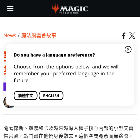
Skip
to
main
content
News
/
魔法風雲會故事
突襲新非瑞克西亞 | 第5
Do you have a language preference?
Choose from the options below, and we will
集：必然的決心
remember your preferred language in the
future.
魔法風雲會故事
2023-01-16
繁體中文
ENGLISH
Seanan McGuire
隨著傑斯、魁渡和卡婭越來越深入種子核心內部的小型艾蕾
儂宮殿，戰鬥聲在他們身後散去。這個空間寬敞而無邊際，