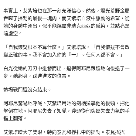
事實上，艾紫培也在那一刻充滿信心。然後，爍光荒野金屬
吞噬了提勃的最後一塊肉，而艾紫培血液中脈動的希望，從
她的身體中湧出，似乎能燒盡非瑞克西亞的感染，並點亮黑
暗虛空。
「自我懷疑根本不算什麼。」艾紫培說。「自我懷疑不會改
變正確的事。我不會加入你的『一』。任何人都不會。」
白光從她的刀刃中迸發而出，逼得阿耶尼踉蹌地向後退了一
步。她起身，踩進進攻的位置。
這場戰鬥還沒有結束。
阿耶尼驚嚇地呼喊。艾紫培用她的劍柄猛擊他的後頸，把他
擊倒在地。阿耶尼失去了知覺，斧頭從他突然失去力氣的手
指上翻落。
艾紫培瞪大了雙眼，轉向泰瓦和掙扎中的提勃。泰瓦搖搖