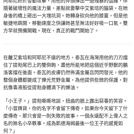
阿耶尼終於發動攻擊，用他的斧頭揮出一道殘暴的弧線，伴
隨著破壞性的魔法力量，差點就要擊中艾紫培的腦袋，在她
身後的橋上砸出一大塊坑洞。她轉身砍向他的膝蓋，但是他
敏捷地跳開，移動速度之快讓她甚至無法好好吸一口氣。雙
方早就預備開戰。現在，真正的戰鬥開始了。
在離艾紫培和阿耶尼不遠的地方，泰瓦在海灣用他的刀刃擋
住了提勃尾巴上的雙倒鉤，盡他所能地把這個近乎野獸的鵬
洛客擋在後面。泰瓦的皮膚仍然佈滿金屬且閃閃發光，他的
整個身體都變成了爍光荒野金屬，為他提供些微的保護，對
抗像毒液般從提勃身體滴下的爍油。
「小王子。」提勃嘶嘶地說，扭曲的臉上露出惡毒的笑容。
「小冒牌貨，你的名字不會留下傳奇。如果你今天留下了什
麼傳奇，那只會是一則失敗的故事。一個永遠配不上偉人之
名的無名小卒軼事。成為凱德海姆最後一位王子的感覺如
何？」