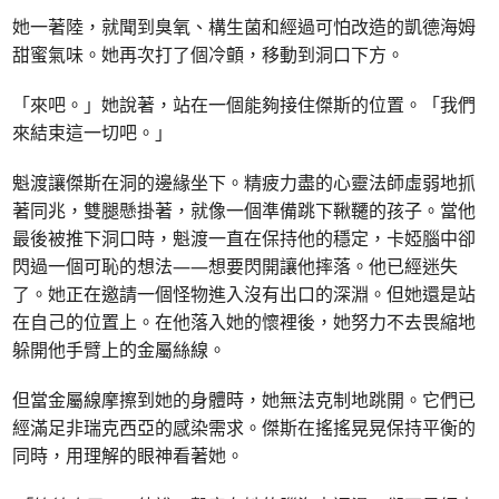
她一著陸，就聞到臭氧、構生菌和經過可怕改造的凱德海姆
甜蜜氣味。她再次打了個冷顫，移動到洞口下方。
「來吧。」她說著，站在一個能夠接住傑斯的位置。「我們
來結束這一切吧。」
魁渡讓傑斯在洞的邊緣坐下。精疲力盡的心靈法師虛弱地抓
著同兆，雙腿懸掛著，就像一個準備跳下鞦韆的孩子。當他
最後被推下洞口時，魁渡一直在保持他的穩定，卡婭腦中卻
閃過一個可恥的想法——想要閃開讓他摔落。他已經迷失
了。她正在邀請一個怪物進入沒有出口的深淵。但她還是站
在自己的位置上。在他落入她的懷裡後，她努力不去畏縮地
躲開他手臂上的金屬絲線。
但當金屬線摩擦到她的身體時，她無法克制地跳開。它們已
經滿足非瑞克西亞的感染需求。傑斯在搖搖晃晃保持平衡的
同時，用理解的眼神看著她。