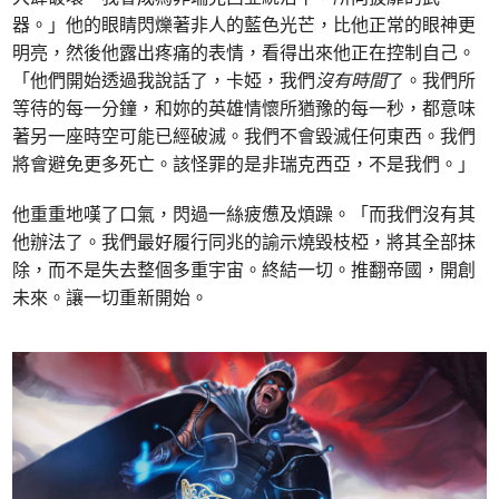
器。」他的眼睛閃爍著非人的藍色光芒，比他正常的眼神更
明亮，然後他露出疼痛的表情，看得出來他正在控制自己。
「他們開始透過我說話了，卡婭，我們
沒有時間
了。我們所
等待的每一分鐘，和妳的英雄情懷所猶豫的每一秒，都意味
著另一座時空可能已經破滅。我們不會毀滅任何東西。我們
將會避免更多死亡。該怪罪的是非瑞克西亞，不是我們。」
他重重地嘆了口氣，閃過一絲疲憊及煩躁。「而我們沒有其
他辦法了。我們最好履行同兆的諭示燒毀枝椏，將其全部抹
除，而不是失去整個多重宇宙。終結一切。推翻帝國，開創
未來。讓一切重新開始。