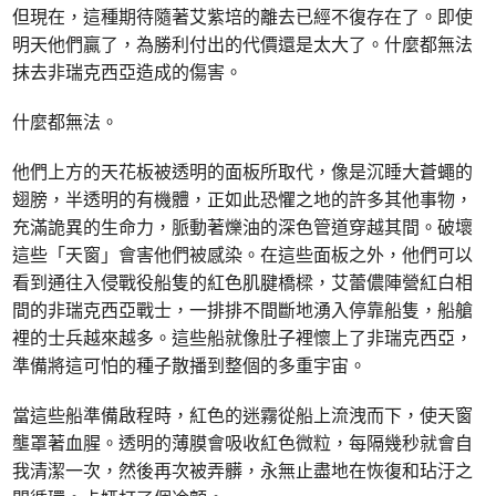
但現在，這種期待隨著艾紫培的離去已經不復存在了。即使
明天他們贏了，為勝利付出的代價還是太大了。什麼都無法
抹去非瑞克西亞造成的傷害。
什麼都無法。
他們上方的天花板被透明的面板所取代，像是沉睡大蒼蠅的
翅膀，半透明的有機體，正如此恐懼之地的許多其他事物，
充滿詭異的生命力，脈動著爍油的深色管道穿越其間。破壞
這些「天窗」會害他們被感染。在這些面板之外，他們可以
看到通往入侵戰役船隻的紅色肌腱橋樑，艾蕾儂陣營紅白相
間的非瑞克西亞戰士，一排排不間斷地湧入停靠船隻，船艙
裡的士兵越來越多。這些船就像肚子裡懷上了非瑞克西亞，
準備將這可怕的種子散播到整個的多重宇宙。
當這些船準備啟程時，紅色的迷霧從船上流洩而下，使天窗
壟罩著血腥。透明的薄膜會吸收紅色微粒，每隔幾秒就會自
我清潔一次，然後再次被弄髒，永無止盡地在恢復和玷汙之