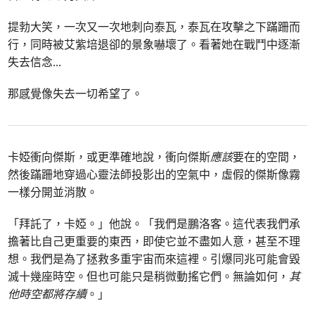
提勃大笑，一次又一次地刺向泰瓦，泰瓦在攻擊之下蹣跚而
行，同時被艾紫培退卻的景象嚇壞了。看著她在戰鬥中逐漸
失去信念
...
那感覺像失去一切希望了。
卡婭衝向傑斯，或更準確地說，衝向傑斯
應該
要在的空間，
然後蹣跚地穿過心靈法師投影出的空氣中，虛假的傑斯像霧
一樣分開並消散。
「拜託了，卡婭。」他說。「我們是鵬洛客。這代表我們承
擔著比自己更重要的東西，即使它並不盡如人意，甚至不理
想。我們是為了拯救多重宇宙而來這裡。引爆同兆可能會毀
滅十幾座時空。但也可能只是稍微動搖它們。無論如何，
其
他時空都將存續
。」