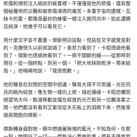
悲傷和憤怒注入碗狀的裝置裡。不僅僅是他的悲傷，還有整
個秘羅地的災難和被悲傷浸透的痛苦。多重宇宙的遺憾。瓦
絲卡的愛。都像是最好的蜂蜜一樣注入進同兆中，如此濃稠
且純淨，他幾乎可以看見它。
用什麼文字並不重要。傑斯明白這點，但這些文字感覺是對
的。克撒很久以前就說過了。泰菲力看到了，卡婭透過他看
到了，傑斯也透過她看到了。一條不間斷的線——從那時到
現在。從一個終點，到另一個。「把大地抹除乾淨。帶來結
局。」他喃喃地說。「我很抱歉。」
他的聲音在封閉的空間中迴盪，聲音大得不可思議，光在同
兆的碗內綻放，像生物一樣向上爬，接近邊緣。卡婭恐懼而
絕望地大叫，魁渡移動並擋在綻放的光芒和另一位鵬洛客之
間。他們都沒有看到艾紫培從天花板上的洞跳下來，然後穿
過房間跑向傑斯。
傑斯轉身面對她，眼中燃燒著無情的藍光。不知為何，在那
一刻，她明白了一切——傑斯決心要做的事，還有不僅會發