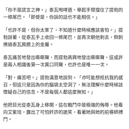
「你不是謊言之神。」泰瓦咆哮道，舉起手臂擋住了提勃的
一條尾巴。「即使是，你說的話也不能相信。」
「也許不是，但你太笨了，不知道什麼時候應該害怕。」提
勃說著，從泰瓦手上收回一條尾巴，並再次朝他刺去，倒刺
擦過泰瓦肩膀上的金屬。
泰瓦痛苦地發出嘶嘶聲，而提勃高興地發出嘶嘶聲，這或許
是兩人相識後第一次異口同聲，也許也是唯一一次。
「對，痛苦吧。」提勃滿意地說到。「
你
可能想抵抗我的感
召，但這只是因為你的腦袋太空洞了，無法理解什麼時候該
懷疑自己的信念。不是每個人都這麼無知。」
他把目光從泰瓦身上移開，這在戰鬥中是極端的侮辱。他看
向艾紫培，露出了可怕奸詐的詭笑，看著她與她的前導師搏
鬥。