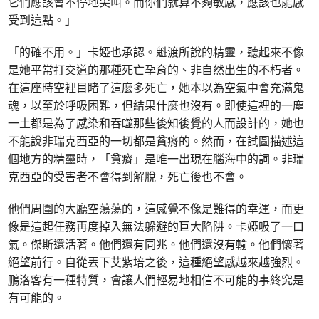
它們應該會不停地尖叫。而你們就算不夠敏感，應該也能感
受到這點。」
「的確不用。」卡婭也承認。魁渡所說的精靈，聽起來不像
是她平常打交道的那種死亡孕育的、非自然出生的不朽者。
在這座時空裡目睹了這麼多死亡，她本以為空氣中會充滿鬼
魂，以至於呼吸困難，但結果什麼也沒有。即使這裡的一塵
一土都是為了感染和吞噬那些後知後覺的人而設計的，她也
不能說非瑞克西亞的一切都是貧瘠的。然而，在試圖描述這
個地方的精靈時，「貧瘠」是唯一出現在腦海中的詞。非瑞
克西亞的受害者不會得到解脫，死亡後也不會。
他們周圍的大廳空蕩蕩的，這感覺不像是難得的幸運，而更
像是這起任務再度掉入無法躲避的巨大陷阱。卡婭吸了一口
氣。傑斯還活著。他們還有同兆。他們還沒有輸。他們懷著
絕望前行。自從丟下艾紫培之後，這種絕望感越來越強烈。
鵬洛客有一種特質，會讓人們輕易地相信不可能的事終究是
有可能的。