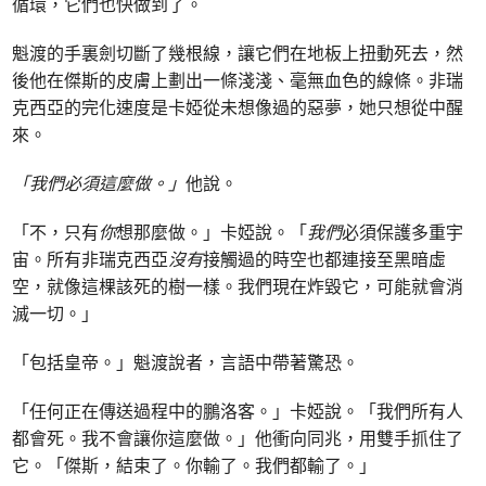
循環，它們也快做到了。
魁渡的手裏劍切斷了幾根線，讓它們在地板上扭動死去，然
後他在傑斯的皮膚上劃出一條淺淺、毫無血色的線條。非瑞
克西亞的完化速度是卡婭從未想像過的惡夢，她只想從中醒
來。
「我們必須這麼做。」
他說。
「不，只有
你
想那麼做。」卡婭說。「
我們
必須保護多重宇
宙。所有非瑞克西亞
沒有
接觸過的時空也都連接至黑暗虛
空，就像這棵該死的樹一樣。我們現在炸毀它，可能就會消
滅一切。」
「包括皇帝。」魁渡說者，言語中帶著驚恐。
「任何正在傳送過程中的鵬洛客。」卡婭說。「我們所有人
都會死。我不會讓你這麼做。」他衝向同兆，用雙手抓住了
它。「傑斯，結束了。你輸了。我們都輸了。」