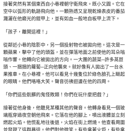
接著突然有某個東西自小巷裡朝守衛飛來。既小又圓。它在
空中以弧形的軌跡飛向他。一顆熟透又呈現乾燥表皮的番茄
濺灑在他磨光的鎧甲上，並有如血一般地自板甲上流下。
「孩子，離開這裡！」
從鄰近小巷的陰影中，另一個投射物也被拋向他。這次是一
顆蘋果，擊中了他的頭盔，並在彈落地面之前使他的耳朵嗡
嗡作響。他轉向它被拋出的方向。一大團的蔬菜─許多萵苣
頭、一捆捆的蘿蔔─正向他襲來。就好像有人拋出了一台水
果推車。在小巷裡，他可以看見十幾隻位於綠色臉孔上瞇起
的眼睛。他們咯咯大笑。聲音彷彿迴盪在他的四周。
「你們這些骯髒的鬼怪敗類！你們在玩什麼把戲？」
接著從他身後，他聽見某種其他的聲音。他轉身看見一個玻
璃瓶穿過夜空朝他飛來。它落在他的腳上，噴出液體並立刻
燃起火焰。他慌亂地往後退，火焰在街上燃燒。他查看周圍
並發現了這群暴徒。他們對他微笑。有些拿著火炬，有些拿