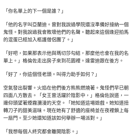
「你名單上的下一個是誰？」
「他的名字叫亞蘭迪。曾對我說過學院還沒準備好接納一個
鬼怪。對我說過我會敗壞他們的名聲。聽起來這個逢迎拍馬
的混蛋已經加入柩護僧侶團了。」
「好吧，如果那表示他與瑪切莎勾結，那麼他也會在我的名
單上。」格倫佐走出房子來到花園裡。達雷迪跟在後方。
「好了，你這個怪老頭。叫得力助手如何？」
空氣發出裂響。火焰在他們後方熊熊燃燒著。鬼怪們早已朝
四面八方散去。「女王曾活躍於陰影中，」格倫佐說道，一
邊仰頭望著煙霧瀰漫的天空。「她知道這場遊戲。她知道扭
轉刀子的甜美滋味。現在她有了舒適的座椅並在夜裡鎖上每
一扇門。至少她還知道該如何舉辦一場派對。」
「我想每個人終究都會離開陰影。」