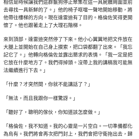
相信是時候讓我們這群鬣狗停止聚集在這一具屍體周圍並前
去尋找一具新鮮的了。」他的椅子哐噹一聲地開始移動，將
他帶往樓梯的方向。現在達雷迪有了目的。格倫佐笑得更開
懷了。他也跟著走上了大理石階梯。
來到頂部，達雷迪突然停了下來。他小心翼翼地把文件放在
大腿上並開始在自己身上摸索，把口袋都翻了出來。「我忘
記它了。」他轉向格倫佐並露出懇求的表情。「我一定是把
它放在什麼地方了。我們得掉頭。沒帶上我的講稿我可能無
法繼續進行下去。」
「什麼？才突然間，你就不能講話了？」
「無法，而且我跟你一樣驚訝。」
「聽好了，聰明的傢伙，你知道該怎麼做。」
「格倫佐，我不知道。我的心靈是一片空白。一切準備都化
為烏有。我們將會再次把門封上，我們會把守衛拖出去，歸