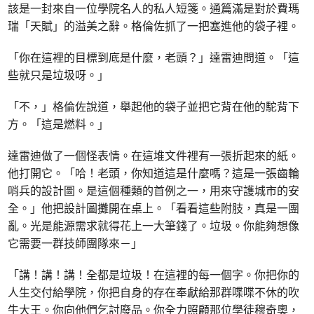
該是一封來自一位學院名人的私人短箋。通篇滿是對於費瑪
瑞「天賦」的溢美之辭。格倫佐抓了一把塞進他的袋子裡。
「你在這裡的目標到底是什麼，老頭？」達雷迪問道。「這
些就只是垃圾呀。」
「不，」格倫佐說道，舉起他的袋子並把它背在他的駝背下
方。「這是燃料。」
達雷迪做了一個怪表情。在這堆文件裡有一張折起來的紙。
他打開它。「哈！老頭，你知道這是什麼嗎？這是一張齒輪
哨兵的設計圖。是這個種類的首例之一，用來守護城市的安
全。」他把設計圖攤開在桌上。「看看這些附肢，真是一團
亂。光是能源需求就得花上一大筆錢了。垃圾。你能夠想像
它需要一群技師團隊來－」
「講！講！講！全都是垃圾！在這裡的每一個字。你把你的
人生交付給學院，你把自身的存在奉獻給那群喋喋不休的吹
牛大王。你向他們乞討廢品。你全力照顧那位學徒穆奇奧，