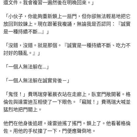
還文件。我會複習一遍然後在明晚回來。」
「小伙子，你能夠重新鎖上一扇門，但你卻無法輕易地把它
放回到鉸鍊上。現在跟著我複誦，無論我是否認同：『誠實
是一種持續不斷…』」
「沒錯，沒錯。就是那個。『誠實是一種持續不斷、吃力不
討好的騷亂。』」
「一個人無法躲在…」
「一個人無法躲在誠實背後－」
「鬼怪！」費瑪瑞穿著晨衣站在走廊上，臥室門敞開著。格
倫佐與達雷迪互相使了一下眼色。「竊賊！」費瑪瑞大喊並
猛烈地把門關上。
他們在他身後追趕。達雷迪搖了搖門。鎖上了。他看著格倫
佐。用他的手杖撞了一下，門便應聲倒地。