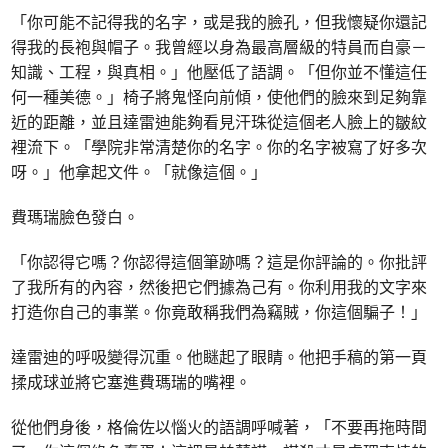
「你可能不記得我的名字，或是我的臉孔，但我懷疑你還記
得我的長袍與帽子。我曾經以身為最高層級的特員而自豪－
知識、工程，與真相。」他壓低了語調。「但你並不懂這任
何一種美德。」椅子將鬼怪向前傾，使他們的臉來到足夠靠
近的距離，並且達雷迪能夠看見汗珠從這個老人臉上的皺紋
裡流下。「學院非常清楚你的名字。你的名字被寫了好多次
呀。」他拿起文件。「就像這個。」
費瑪瑞臉色發白。
「你認得它嗎？你認得這個筆跡嗎？這是你評論的。你批評
了我所有的內容，然後把它們據為己有。你利用我的文字來
打造你自己的事業。你竟敢稱我們為竊賊，你這個騙子！」
達雷迪的呼吸變得沉重。他瞇起了眼睛。他把手稿的第一頁
揉成球並將它塞進費瑪瑞的嘴裡。
從他們身後，格倫佐以惱火的語調呼喊著，「不要再拖時間