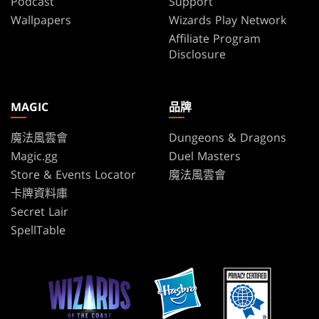
Podcast
Support
Wallpapers
Wizards Play Network
Affiliate Program
Disclosure
MAGIC
品牌
魔法風雲會
Dungeons & Dragons
Magic.gg
Duel Masters
Store & Events Locator
魔法風雲會
卡牌資料庫
Secret Lair
SpellTable