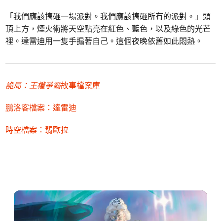
「我們應該搞砸一場派對。我們應該搞砸所有的派對。」頭
頂上方，煙火術將天空點亮在紅色、藍色，以及綠色的光芒
裡。達雷迪用一隻手搧著自己。這個夜晚依舊如此悶熱。
詭局：王權爭霸
故事檔案庫
鵬洛客檔案：達雷迪
時空檔案：翡歐拉