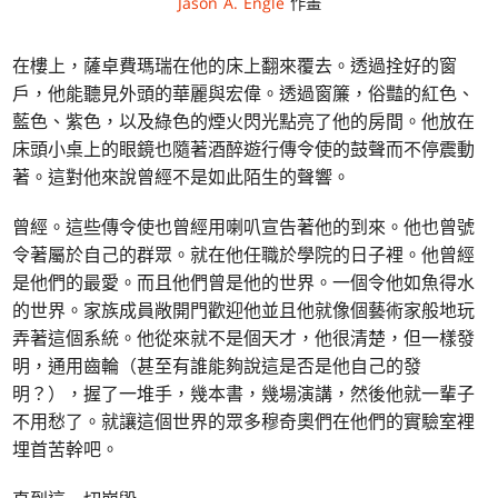
Jason A. Engle
作畫
在樓上，薩卓費瑪瑞在他的床上翻來覆去。透過拴好的窗
戶，他能聽見外頭的華麗與宏偉。透過窗簾，俗豔的紅色、
藍色、紫色，以及綠色的煙火閃光點亮了他的房間。他放在
床頭小桌上的眼鏡也隨著酒醉遊行傳令使的鼓聲而不停震動
著。這對他來說曾經不是如此陌生的聲響。
曾經。這些傳令使也曾經用喇叭宣告著他的到來。他也曾號
令著屬於自己的群眾。就在他任職於學院的日子裡。他曾經
是他們的最愛。而且他們曾是他的世界。一個令他如魚得水
的世界。家族成員敞開門歡迎他並且他就像個藝術家般地玩
弄著這個系統。他從來就不是個天才，他很清楚，但一樣發
明，通用齒輪（甚至有誰能夠說這是否是他自己的發
明？），握了一堆手，幾本書，幾場演講，然後他就一輩子
不用愁了。就讓這個世界的眾多穆奇奧們在他們的實驗室裡
埋首苦幹吧。