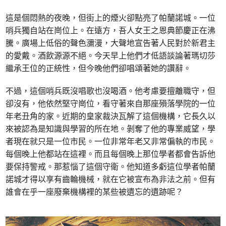
這是個悶熱的夜晚，但街上的煙火卻點亮了帕蘭諾城。一位
哨兵獨自站在崗位上。在遠方，吾人女王之恩典節慶正在沸
騰。廣場上低俗的聲色瀰漫，大聲地宣告著人民對於新君主
的愛戴。酒飲源源不絕。今天早上他們才低語談論著瑪切莎
繼承王位的正統性，但今晚他們卻唱頌著她的讚辭。
不過，這個哨兵既沒唱歌也沒喝酒。他考慮要擅離職守，但
卻沒有，他依然堅守崗位，看守著來自那座殞落學院的一位
年老丑角的家。近期的皇家裁決瓦解了這個機構，它長久以
來被認為是知識與學習的所在地。剝奪了他的專業威望，學
者現在就只是一位市民。一位非常年老又非常偏執的市民。
每個晚上他都站在這裡。而且每個晚上那位學者都會告訴他
要保持警戒。那惹惱了這個守衛。他知道多虧這位學者帕蘭
諾城才得以享有齒輪機械，就在它被宣布為非法之前。但有
誰會在乎一座廢棄機構裡的某些被遺忘的遺跡呢？