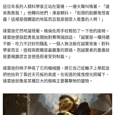
這位年長的人類科學家正站在窗邊，一邊大聲叫喚著。「誰
來救救我！」他轉向他們，渾身顫抖。「街頭的骯髒鬼怪害
蟲！這裡是個體面的地區而且我是個受人敬重的人啊！」
達雷迪茫然地凝視著。格倫佐用手杖輕拍了一下他的座椅。
達雷迪便鼓起勇氣並開始對費瑪瑞說話，「誠實是一種持續
不斷、吃力不討好的騷亂。一個人無法躲在誠實背後。對科
學家而言，造假與欺瞞是最嚴重的罪過。而誠實者的重擔就
是要揭露謊言並使造假者受到制裁。」
達雷迪的椅子伸長了它的機械腿，將它自己從輪子上舉起並
把他抬到了靠近天花板的高度。在街道的搖曳燈光照耀下，
達雷迪就像是某種巨大的蜘蛛正要襲擊牠的獵物。