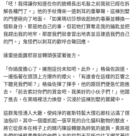
「呸！我得讓你知道在你的臉頰長出毛髮之前我就已經在拆
解各種門了。」他的手杖傳來一道刺耳的重擊聲，這棟別墅
的門便砸向了地面。「如果瑪切莎想收起她的毒藥並轉換一
個新身分，那是她自己的事，但若她打算奪走我的鑰匙並把
我趕出我的地牢，那麼我們就會冒出地表並且建造我們自己
的門。」鬼怪們以刺耳的歡呼合聲回應。
達雷迪面露怒容並轉頭張望著後方。
「你過度擔心了。擁抱這份未知吧。此外，」格倫佐說道，
一邊指著在頭頂上方爆炸的煙火，「有誰會在這樣的巨響之
下聽見我們呢？」格倫佐揮了揮手，他的跟班們便急忙跑進
去。「前去索討你們的賞金吧，我美好的小伙子們！」他踏
了進去，在黑暗裡活力煥發，沉浸於這棟別墅的寶藏中。
這群鬼怪湧入大廳，使純淨的崔斯特藍大理石廊柱沾滿了煤
油指印。其中一個還抓起一張罕見的白化貓科動物的獸皮，
將它從原本在椅子上的精巧陳設轉變為帥氣的披肩。貴族祖
先們的裱框畫像則從他們上方的拱型天花板中往下嘲笑著這