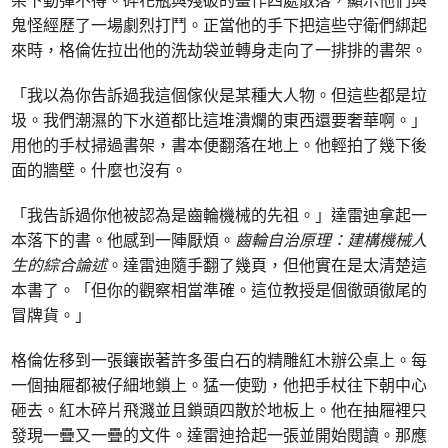
鬼怪經歷了一場劇烈打鬥。正當他的手下把這些守衛們綁起
來時，格倫佐拉出他的洗劫袋並轉身走向了一排排的書架。
「我以為你告訴過我這個傢伙是某種大人物。但這些都是垃
圾。我們潮濕的下水道都比這堆潰爛的東西還要奢華啊。」
用他的手杖掃過書架，書本便翻落在地上。他輕拍了幾下後
面的牆壁。什麼也沒有。
「我告訴過你他被認為是齒輪機械的先祖。」達雷迪拿起一
本落下的書。他感到一陣厭煩。
齒輪自治原理：建構機械人
生的綜合論述
。達雷迪隨手翻了幾頁，但他實在是太清楚這
本書了。「但你的觀察相當準確。這位教授是個徹頭徹尾的
冒牌貨。」
格倫佐移到一張鑲嵌著許多蛋白石的精雕紅木辦公桌上。每
一個抽屜都被仔細地鎖上。猛一使勁，他把手杖往下朝中心
砸去。紅木碎片飛濺並且鎖頭四散於地板上。他在抽屜裡只
發現一疊又一疊的文件。達雷迪拾起一張並開始閱讀。那應