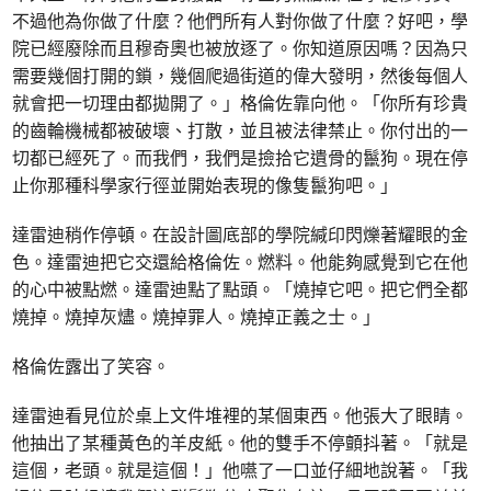
不過他為你做了什麼？他們所有人對你做了什麼？好吧，學
院已經廢除而且穆奇奧也被放逐了。你知道原因嗎？因為只
需要幾個打開的鎖，幾個爬過街道的偉大發明，然後每個人
就會把一切理由都拋開了。」格倫佐靠向他。「你所有珍貴
的齒輪機械都被破壞、打散，並且被法律禁止。你付出的一
切都已經死了。而我們，我們是撿拾它遺骨的鬣狗。現在停
止你那種科學家行徑並開始表現的像隻鬣狗吧。」
達雷迪稍作停頓。在設計圖底部的學院緘印閃爍著耀眼的金
色。達雷迪把它交還給格倫佐。燃料。他能夠感覺到它在他
的心中被點燃。達雷迪點了點頭。「燒掉它吧。把它們全都
燒掉。燒掉灰燼。燒掉罪人。燒掉正義之士。」
格倫佐露出了笑容。
達雷迪看見位於桌上文件堆裡的某個東西。他張大了眼睛。
他抽出了某種黃色的羊皮紙。他的雙手不停顫抖著。「就是
這個，老頭。就是這個！」他嚥了一口並仔細地說著。「我