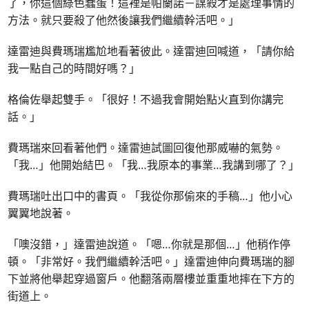
了，你這個綠色蠢蛋！這裡是帕蘭諾－謀殺才是處理事情的
方法。就只要殺了他然後讓我們繼續幹活吧。」
達雷迪與費瑪瑞尷尬地看著彼此。達雷迪回喊道，「請你給
我一點自己的時間好嗎？」
格倫佐舉起雙手。「很好！不過我會開始點火直到你講完
話。」
費瑪瑞來回看著他們。達雷迪試圖回復他那威嚇的氣勢。
「我…」他開始結巴。「我…我原本的事業…我講到哪了？」
費瑪瑞吐出口中的書頁。「我從你那偷來的手稿…」他小心
翼翼地說著。
「噢沒錯，」達雷迪說道。「嗯…你就是那個…」他稍作停
頓。「非常好。我們繼續幹活吧。」達雷迪伸向費瑪瑞的腳
下並將他舉起穿過窗戶。他翻落兩層樓並重重地摔在下方的
街道上。