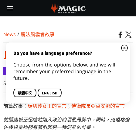
Skip
to
main
content
News
/
魔法風雲會故事
血腥指令
Do you have a language preference?
Choose from the options below, and we will
魔法風雲會故事
2016-08-17
remember your preferred language in the
future.
Shawn Main and Mel Li
繁體中文
ENGLISH
前篇故事：
瑪切莎女王的宣言
；
侍衛隊長亞卓安娜的宣言
帕蘭諾城正迅速地陷入政治的混亂局勢中。同時，鬼怪格倫
佐與達雷迪卻有著引起另一種混亂的計畫。