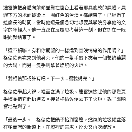
達雷迪把身體向前傾並靠在窗台上看著那具癱軟的屍體。屍
體下方的地面被染上一團紅色的污漬。都結束了。已經過了
這麼長的時間，當時他還是個急切地想要與學院分享他的文
字的年輕人。他一直都在反覆思考著這一刻，但它卻在一眨
眼間就結束了。
「還不賴嘛。有和你期望的一樣達到宣洩情緒的作用嗎？」
格倫佐再次來到他身旁。他的一隻手臂下夾著一個裝飾華麗
的大鍋，而另一隻手則拿著燃燒的火炬。
「我相信那或許有吧。下一次…讓我講完。」
格倫佐舉起大鍋。裡面塞滿了垃圾。達雷迪撿起他的那幾頁
手稿並把它們扔進去。接著格倫佐便丟下了火炬。鍋子霹啪
響地點燃了。
「最後一步。」格倫佐把鍋子抬到窗邊。燃燒的垃圾傾盆落
在帕蘭諾的街道上。在城裡的某處，煙火又再次綻放。