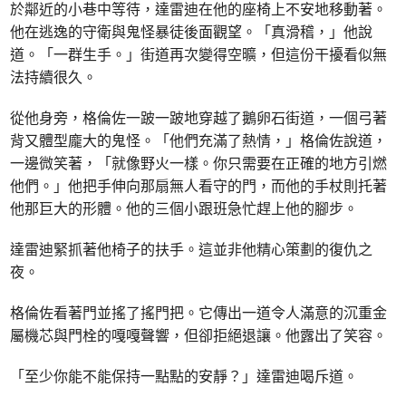
於鄰近的小巷中等待，達雷迪在他的座椅上不安地移動著。
他在逃逸的守衛與鬼怪暴徒後面觀望。「真滑稽，」他說
道。「一群生手。」街道再次變得空曠，但這份干擾看似無
法持續很久。
從他身旁，格倫佐一跛一跛地穿越了鵝卵石街道，一個弓著
背又體型龐大的鬼怪。「他們充滿了熱情，」格倫佐說道，
一邊微笑著，「就像野火一樣。你只需要在正確的地方引燃
他們。」他把手伸向那扇無人看守的門，而他的手杖則托著
他那巨大的形體。他的三個小跟班急忙趕上他的腳步。
達雷迪緊抓著他椅子的扶手。這並非他精心策劃的復仇之
夜。
格倫佐看著門並搖了搖門把。它傳出一道令人滿意的沉重金
屬機芯與門栓的嘎嘎聲響，但卻拒絕退讓。他露出了笑容。
「至少你能不能保持一點點的安靜？」達雷迪喝斥道。