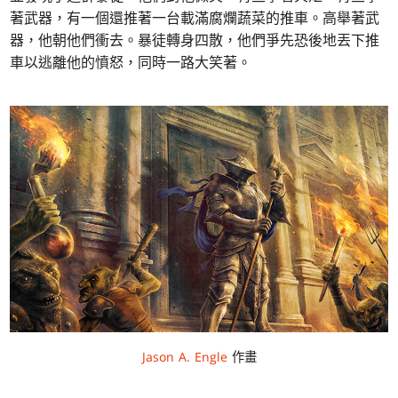
著武器，有一個還推著一台載滿腐爛蔬菜的推車。高舉著武
器，他朝他們衝去。暴徒轉身四散，他們爭先恐後地丟下推
車以逃離他的憤怒，同時一路大笑著。
Jason A. Engle
作畫