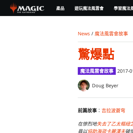
Skip
產品
遊玩魔法風雲會
學習魔法
to
main
content
News
/
魔法風雲會故事
驚爆點
魔法風雲會故事
2017-0
Doug Beyer
前篇故事
：
吉拉波蒼穹
在慘烈地
失去了乙太樞紐
員以
協助海盜卡麗澤夫
破