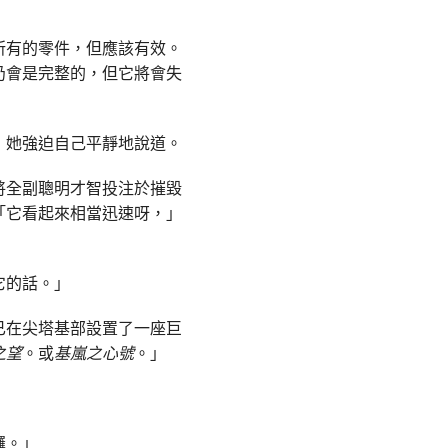
所有的零件，但應該有效。
仍會是完整的，但它將會失
」她強迫自己平靜地說道。
將全副聰明才智投注於摧毀
「它看起來相當迅速呀，」
它的話。」
已在尖塔基部設置了一座巨
之望
。或
基嵐之心號
。」
邏。」