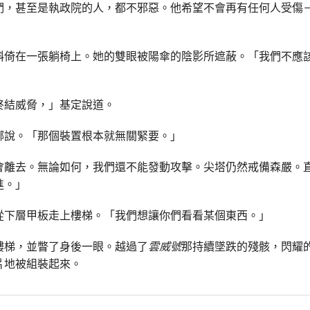
們，甚至是執政院的人，都不邪惡。他希望不會再有任何人受傷
斜倚在一張躺椅上。她的雙眼被陽傘的陰影所遮蔽。「我們不應
終結威脅，」基定說道。
娜說。「那個裝置根本就無關緊要。」
會離去。無論如何，我們還不能發動攻擊。尖塔仍然戒備森嚴。
進。」
從下層甲板走上樓梯。「我們想讓你們看看某個東西。」
樓梯，並瞥了身後一眼。越過了
雲威號
那持續墜跌的殘骸，閃耀
片地被組裝起來。