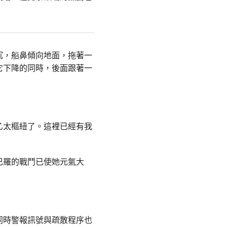
沉，船鼻傾向地面，拖著一
它下降的同時，後面跟著一
乙太樞紐了。這裡已經有我
巴羅的戰鬥已使她元氣大
同時警報訊號與疏散程序也