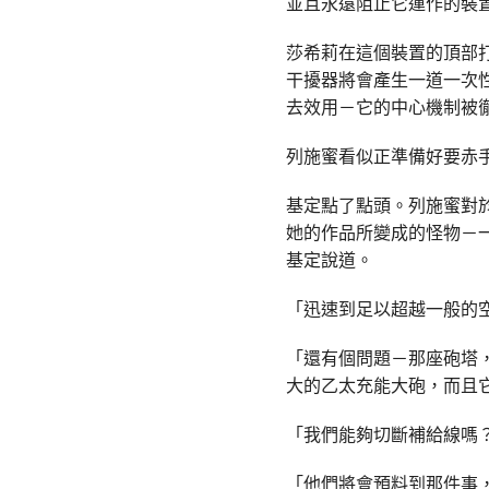
並且永遠阻止它運作的裝
莎希莉在這個裝置的頂部
干擾器將會產生一道一次
去效用－它的中心機制被
列施蜜看似正準備好要赤
基定點了點頭。列施蜜對
她的作品所變成的怪物－
基定說道。
「迅速到足以超越一般的
「還有個問題－那座砲塔
大的乙太充能大砲，而且
「我們能夠切斷補給線嗎
「他們將會預料到那件事