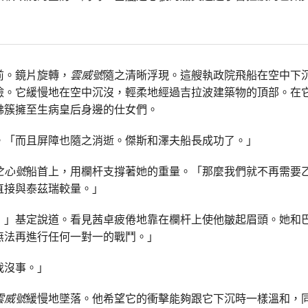
前。鏡片旋轉，
雲威號
隨之清晰浮現。這艘執政院飛船在空中下
瞼。它緩慢地在空中沉沒，輕柔地經過吉拉波建築物的頂部。在
彿簇擁至生病皇后身邊的仕女們。
。「而且屏障也隨之消逝。傑斯和澤夫船長成功了。」
之心號
船首上，用欄杆支撐著她的重量。「那麼我們就不再需要
直接與泰茲瑞較量。」
，」基定說道。看見茜卓疲倦地靠在欄杆上使他皺起眉頭。她和
無法再進行任何一對一的戰鬥。」
我沒事。」
雲威號
緩慢地墜落。他希望它的衝擊能夠跟它下沉時一樣溫和，