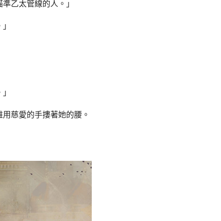
瞄準乙太管線的人。」
。」
。」
雅用慈愛的手摟著她的腰。