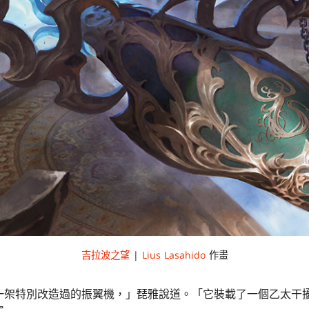
吉拉波之望
|
Lius Lasahido
作畫
一架特別改造過的振翼機，」琵雅說道。「它裝載了一個乙太干