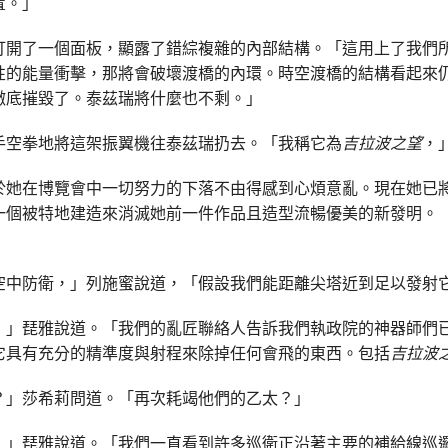
置。」
打開了一個面板，顯露了錯綜複雜的內部結構。「這用上了我們
性的能量衝擊，那將會破壞渡橋的內環。時空渡橋的結構看起來
徹底摧毀了。泰茲瑞將什麼也不剩。」
手空拳地將這架振翼機往泰茲瑞扔去。「我稱它為
吉拉波之望
，
於她在博覽會中一切努力的下落不由得感到心煩意亂。現在她已
一個被特地建造來消滅她前一件作品且造型流暢優美的新發明。
空中防衛，」列施蜜說道，「假設我們能距離尖塔近到足以發射
，」琵雅說道。「我們的亂匠聯絡人告訴我們執政院的神器師們
它具有充分的精準度與射程來除掉任何會飛的東西。包括
吉拉波
？」莎希莉問道。「再次耗竭他們的乙太？」
，」琵雅說道。「我們一直看到許多巡衛正沿著主要的補給線巡