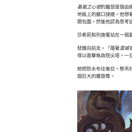
基嵐之心號
的腹部是個由
地板上的艙口接縫。他想
間包圍。然後他認為思考
莎希莉和列施蜜站在一個
琵雅向前走。「隨著
雲威
得以直擊執政院尖塔。一
她把防水布往後拉。懸吊
個巨大的螺旋槳。