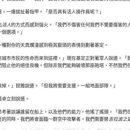
道，一邊拔扯著指甲。「是否具有活人操作員呢？」
出
活人
的方式而感到惱火。「我們不傷害任何我們不需要傷害的
一個選項。」
一種對你的天真爛漫感到極其厭煩的表情刻劃著基定。
座城市市民的性命而來到這裡，」現在基定正對著眾人說道。「
們阻止他的絕佳良機。但除非我們能夠破壞那座砲塔，不然我們
除掉，」琵雅說道。「但我將需要支援。一組地面部隊。」
茜卓立刻說道。
思考著該讓誰留在船上，以及他們的能力。他搖了搖頭。「我們
近的同時，我們將會面臨一群空中攻擊者。我們需要替
吉拉波之