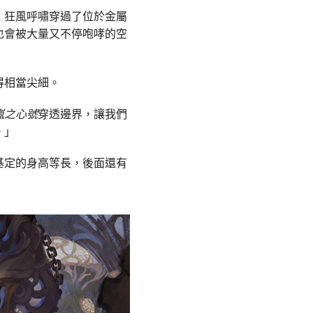
；狂風呼嘯穿過了位於金屬
也會被大量又不停咆哮的空
得相當尖細。
嵐之心號
穿透邊界，讓我們
。」
基定的身高等長，後面還有