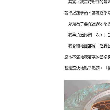
「其實，我當時想到的是
茜卓握起拳頭。基定幾乎
「
妳是
為了要保護
我
才想
「我辜負過妳們一次，」
「我會和地面部隊一起行
原本不滿地噘著嘴的茜卓
基定堅決地點了點頭。「