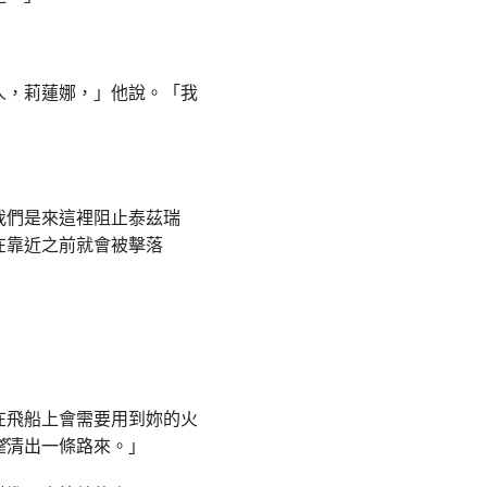
人，莉蓮娜，」他說。「我
我們是來這裡阻止泰茲瑞
在靠近之前就會被擊落
在飛船上會需要用到妳的火
望
清出一條路來。」