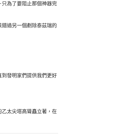
－只為了要阻止那個神器完
該錯過另一個剷除泰茲瑞的
直到發明家們提供我們更好
的乙太尖塔高聳矗立著，在