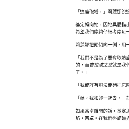
「這座砲塔，」莉蓮娜說
基定轉向她，因她具體指
希望我們能夠仔細考慮每
莉蓮娜把頭傾向一側，用
「我們不是為了要奪取這
的，而
吉拉波之望
就是我
了。」
「我或許有辦法能夠把它
「媽，我和妳一起去，」
如果茜卓離開的話，基定
焰，茜卓。在我們盤旋逼