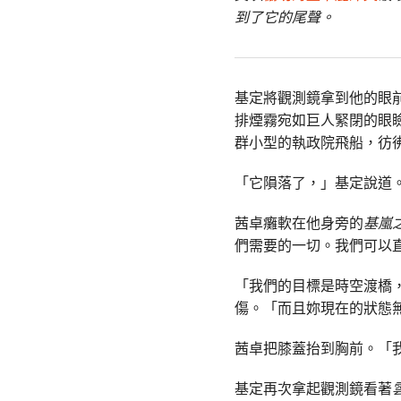
到了它的尾聲。
基定將觀測鏡拿到他的眼
排煙霧宛如巨人緊閉的眼
群小型的執政院飛船，彷
「它隕落了，」基定說道
茜卓癱軟在他身旁的
基嵐
們需要的一切。我們可以
「我們的目標是時空渡橋
傷。「而且妳現在的狀態
茜卓把膝蓋抬到胸前。「
基定再次拿起觀測鏡看著