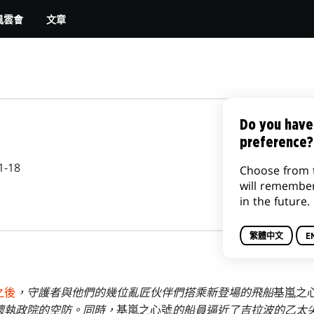
文章
風雲會
Do you have
preference?
1-18
Choose from 
will remembe
in the future.
繁體中文
E
之後
，守護者與他們的幾位亂匠伙伴們搭乘新登場的飛船
基嵐之
壞執政院的空防。同時，
基嵐之心號
的船員逼近了吉拉波的乙太