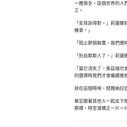
一應俱全。這個世界的人
工。
「女孩說得對。」莉蓮娜
機會。」
「阻止那個裝置，我們便
「別自欺欺人了，」莉蓮
「當它消失了，泰茲瑞也
的選擇時我們才會繼續推
就在這個時候，琵雅納拉
基定跟著其他人一起走下
那裡，時空渡橋正一片一