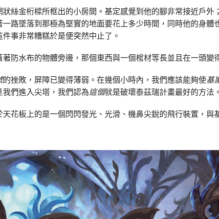
網狀絲金桁樑所框出的小房間。基定感覺到他的腳非常接近戶外
著一路墜落到那極為堅實的地面要花上多少時間，同時他的身體
這件事非常糟糕於是便突然中止了。
蓋著防水布的物體旁邊，那個東西與一個棺材等長並且在一頭變
號
的挫敗，屏障已變得薄弱。在幾個小時內，我們應該能夠使
基
旦我們進入尖塔，我們認為
這個
就是破壞泰茲瑞計畫最好的方法
於天花板上的是一個閃閃發光、光滑、機鼻尖銳的飛行裝置，與