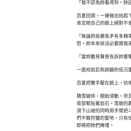
「我不認為妳看得到。妳
百夏回頭，一邊做出抬起
肯定她自己的臉上絕對不
「無論妳投擲長矛有多精
怨。妳本來就沒必要跟我
「當妳聽見聲音告訴妳要
一道宛如巨熊跺腳的低沉
百夏把雙手壓在臉上，彷
積雪破碎，開始滑動。奈
背部緊貼著岩石。雪崩的
滑下山坡的同時用手臂把
們不敢狩獵的聖地，只有
即將把她們掩埋。