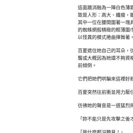
這面牆消融為一陣白色薄
致是人形：高大、纖瘦，
其中一位在腰間圍著一塊
的蜘蛛網般精緻的輕薄圍
以怪異的模式捲曲揮舞著
百夏遮住她自己的耳朵，
聾或大概因為她還不夠資
前傾倒。
它們把她們哄騙來這裡好
百夏突然往前衝並用力壓
彷彿她的聲音是一道猛烈
「妳不能只是先攻擊之後
「我什麼都沒聽見！」