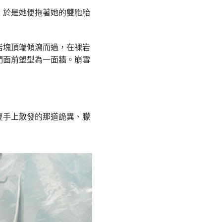
，於是她便拖著她的雙胞胎
岩塊頂端傾瀉而過，在裸岩
們面前塑型為一面牆。崩雪
夏手上散發的那道詭異、朦