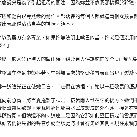
這麼說只是為了引起祖母的關注，因為妳並不像我那樣擅於狩獵
下巴和翻白眼等熟悉的動作。部落裡的每個人都說這兩個女孩看
會出現那種沾沾自喜的神情，絕不。
準以及耍刀有多專業，如果妳無法閉上嘴巴的話，妳就是個沒用
來。」
攀爬一般人禁止進入的聖山時，總要有人保護妳的安全
...
」奈瓦
重擊聲在空氣中顫抖著。在斜坡高處的堅硬積雪表面出現了裂縫
彿一道強光正在使她目盲。「它們在這裡，」她以一種敬畏的語
瓦向前急衝，將百夏拖離了裸岩，接著兩人倒在它的後方。她們
轟鳴聲震耳欲聾。奈瓦翻起她那由寇犀皮製成的外斗篷，接著在
斗篷撐開。但這還不夠。這座山是因為它那如此堅固穩定的雪原
低語者們被先祖的聲音引誘至該處時才會行走於其間。現在累積