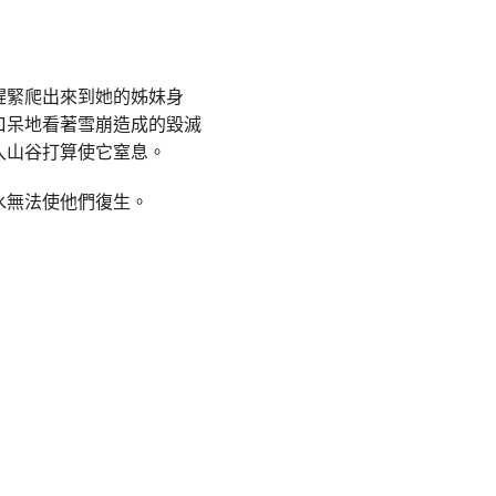
趕緊爬出來到她的姊妹身
口呆地看著雪崩造成的毀滅
入山谷打算使它窒息。
水無法使他們復生。