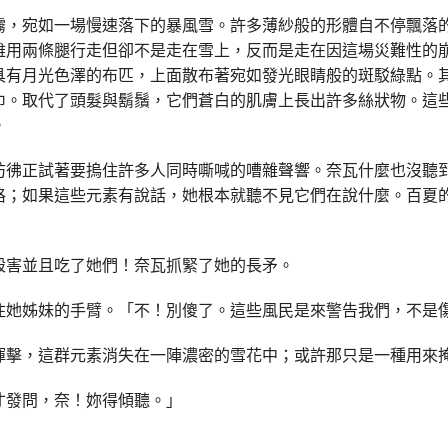
霧，宛如一場慢速落下的暴風雪。許多薄紗般的形體自不停飄落
雖用兩條腿行走但卻不是走在雪上，反而是走在因這場災難性的
具有月光色澤的布匹，上面散布著宛如發光眼睛般的斑駁綠點。
巾。取代了頭髮與鬍鬚，它們蒼白的肌膚上長出許多絲狀物。這
。
彷彿正試著要摀住許多人同時嘶喊的嘈雜聲響。奈瓦什麼也沒聽
格；如果這些元素有說話，她根本就聽不見它們在說什麼。百夏
殺害並且吃了她們！奈瓦抓緊了她的長矛。
住她姊妹的手臂。「不！別傻了。這些風民是來警告我們，不是
揮擊，這群元素消失在一陣濃密的雪花中；或許那只是一種用來
才發問，奈！妳得傾聽。」