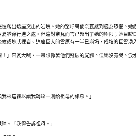
慢慢爬出這座突出的岩塊。她的驚呼聲使奈瓦感到極為恐懼。她
百夏猶豫行進之處。但這對奈瓦而言已超出了她的極限；她目瞪
條紋或塊狀裸岩。這座巨大的雪原有一半已崩塌，成堆的巨雪湧
裡！」奈瓦大喊，一邊想像著他們殘破的屍體。但她沒有哭。淚
喚我來這裡以讓我轉達一則給祖母的訊息。」
眼睛。「我得告訴祖母。」