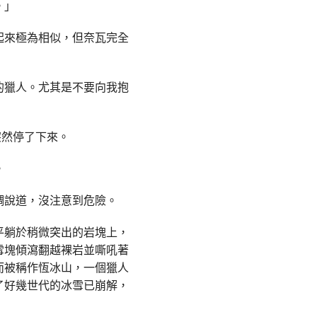
。」
起來極為相似，但奈瓦完全
的獵人。尤其是不要向我抱
突然停了下來。
。
調說道，沒注意到危險。
平躺於稍微突出的岩塊上，
雪塊傾瀉翻越裸岩並嘶吼著
而被稱作恆冰山，一個獵人
了好幾世代的冰雪已崩解，