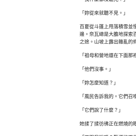
「妳從來就聽不見。」
百夏從斗篷上甩落積雪並
邊。奈瓦總是大膽地探索
之途。山坡上露出雜亂的
「祖母和營地還在下面那
「他們沒事。」
「妳怎麼知道？」
「風民告訴我的。它們召
「它們說了什麼？」
她揉了揉彷彿正在燃燒的