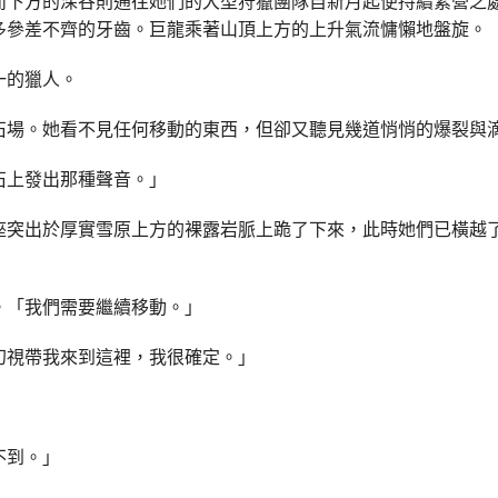
而下方的深谷則通往她們的大型狩獵團隊自新月起便持續紮營之
多參差不齊的牙齒。巨龍乘著山頂上方的上升氣流慵懶地盤旋。
一的獵人。
石場。她看不見任何移動的東西，但卻又聽見幾道悄悄的爆裂與
石上發出那種聲音。」
座突出於厚實雪原上方的裸露岩脈上跪了下來，此時她們已橫越
。「我們需要繼續移動。」
幻視帶我來到這裡，我很確定。」
不到。」