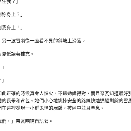
信任我？」
到妳身上？」
到我身上！」
，另一波雪崩從一座看不見的斜坡上滑落。
百夏低語著補充。
！」
？」
如此正確的時候真令人惱火，不過她說得對，而且奈瓦知道最好
她的長矛和背包。她們小心地挑揀安全的路線快速通過剩餘的雪
們在這裡發現一小群鬼怪的屍體，被砸中並且窒息。
我們，」奈瓦喃喃自語著。