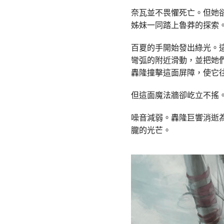
奈瓦並不畏懼死亡。但她
姊妹一同踏上魯莽的探索
百夏的手開始發出綠光。
彎弧的附近滑動，並把她
轟隆撞擊這面屏障，使它
但這面魔法牆卻屹立不搖
噪音減弱。轟隆巨響消逝
朧的光芒。