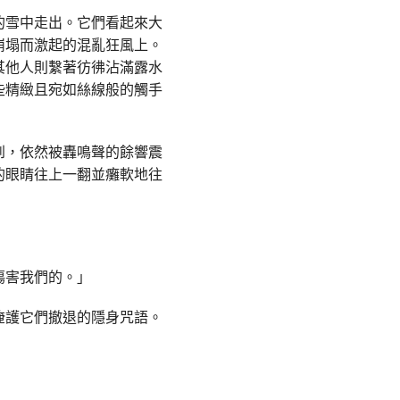
的雪中走出。它們看起來大
崩塌而激起的混亂狂風上。
其他人則繫著彷彿沾滿露水
些精緻且宛如絲線般的觸手
到，依然被轟鳴聲的餘響震
的眼睛往上一翻並癱軟地往
傷害我們的。」
掩護它們撤退的隱身咒語。