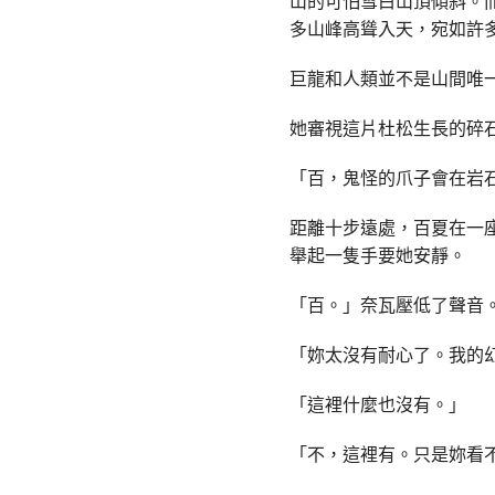
山的可怕雪白山頂傾斜。
多山峰高聳入天，宛如許
巨龍和人類並不是山間唯
她審視這片杜松生長的碎
「百，鬼怪的爪子會在岩
距離十步遠處，百夏在一
舉起一隻手要她安靜。
「百。」奈瓦壓低了聲音
「妳太沒有耐心了。我的
「這裡什麼也沒有。」
「不，這裡有。只是妳看