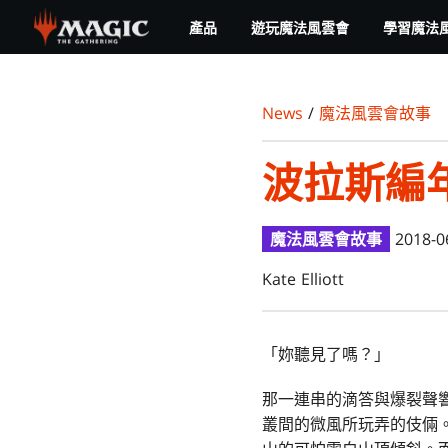
Skip
產品
遊玩魔法風雲會
學習魔法
to
main
content
News
/
魔法風雲會故事
波拉斯編
魔法風雲會故事
2018-0
Kate Elliott
「妳聽見了嗎？」
那一連串的滴答與爆裂聲
叢間的微風所玩弄的伎倆