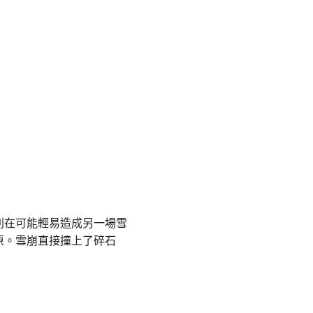
別在可能輕易造成另一場雪
原。雪崩直接撞上了碎石