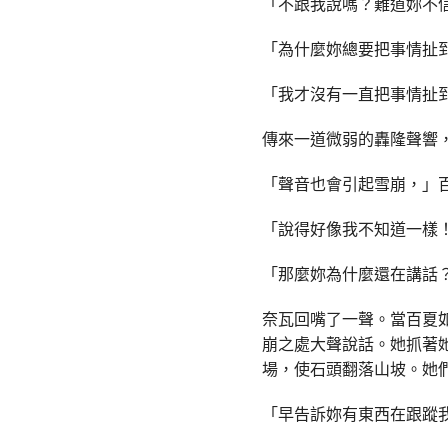
「不跟我說嗎？難道妳不
「為什麼妳總要把事情扯
「我才沒有一直把事情扯
傳來一道微弱的轟隆聲響
「聲音也會引起雪崩，」
「說得好像我不知道一樣
「那麼妳為什麼還在講話
奈瓦回嘴了一聲。當百夏
崩之處大聲說話。她抓著
場，使石頭翻落山坡。她
「早告訴妳有東西在跟蹤