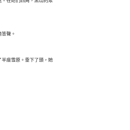
處。在她們四周，黑山的眾
滴答聲。
了半座雪原。垂下了頭，她