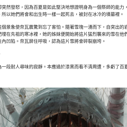
卻突然發怒，因為百夏是如此堅決地想證明身為一個祭師的能力
。所以她們將會和出生時一樣一起死去，被封在冰冷的墳墓裡。
這個景象使奈瓦震驚到忘了害怕。隨著雪塊一湧而下，自突出的
們埋在先祖的寒冰裡，她的姊妹便開始將這片猛烈襲來的雪在他
往內凹陷。奈瓦屏住呼吸，認為這片雪將會碎裂崩垮。
。
為一段耐人尋味的寂靜。本應過於漆黑而看不清周遭，多虧了百