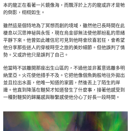
本的龍正在看著一片鏡像海，而飄浮於上方的龍或許才是牠
的倒影，栩栩如生。
雖然這是個特地為了冥想而創的境域，雖然他已長時間在此
棲息以沉思神祕與永恆，現在烏金卻無法使他那紛亂的思緒
平靜下來。他曾如此確信尼可見到他時會欣喜若狂，會希望
他分享那些迷人的穿梭時空之旅的美妙細節。但他誤判了情
勢。又或許他只是誤判了自己。
他當時不該離開那座出生山區的，不過他並非蓄意逃離多明
納里亞。火花使他措手不及。它把他像個魚鉤般地往外拋出
並且拉出水面，他唯一知道的家園，然後丟上了陌生的岸
邊。他直到降落在韃契才知道發生了什麼事，接著他感受到
一種對韃契的歸屬感與聯繫感使他分心了好長一段時間。