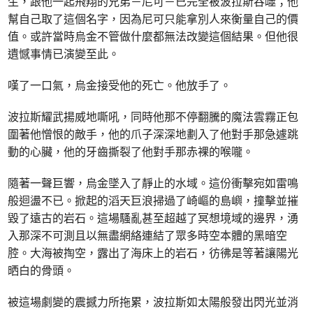
生，跟他一起飛翔的兄弟－尼可－已完全被波拉斯吞噬；他
幫自己取了這個名字，因為尼可只能拿別人來衡量自己的價
值。或許當時烏金不管做什麼都無法改變這個結果。但他很
遺憾事情已演變至此。
嘆了一口氣，烏金接受他的死亡。他放手了。
波拉斯耀武揚威地嘶吼，同時他那不停翻騰的魔法雲霧正包
圍著他憎恨的敵手，他的爪子深深地劃入了他對手那急遽跳
動的心臟，他的牙齒撕裂了他對手那赤裸的喉嚨。
隨著一聲巨響，烏金墜入了靜止的水域。這份衝擊宛如雷鳴
般迴盪不已。掀起的滔天巨浪掃過了崎嶇的島嶼，撞擊並摧
毀了遠古的岩石。這場騷亂甚至超越了冥想境域的邊界，湧
入那深不可測且以無盡網絡連結了眾多時空本體的黑暗空
腔。大海被掏空，露出了海床上的岩石，彷彿是等著讓陽光
晒白的骨頭。
被這場劇變的震撼力所拖累，波拉斯如太陽般發出閃光並消