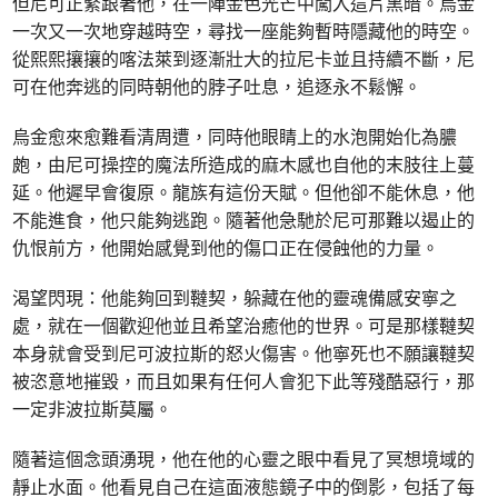
但尼可正緊跟著他，在一陣金色光芒中闖入這片黑暗。烏金
一次又一次地穿越時空，尋找一座能夠暫時隱藏他的時空。
從熙熙攘攘的喀法萊到逐漸壯大的拉尼卡並且持續不斷，尼
可在他奔逃的同時朝他的脖子吐息，追逐永不鬆懈。
烏金愈來愈難看清周遭，同時他眼睛上的水泡開始化為膿
皰，由尼可操控的魔法所造成的麻木感也自他的末肢往上蔓
延。他遲早會復原。龍族有這份天賦。但他卻不能休息，他
不能進食，他只能夠逃跑。隨著他急馳於尼可那難以遏止的
仇恨前方，他開始感覺到他的傷口正在侵蝕他的力量。
渴望閃現：他能夠回到韃契，躲藏在他的靈魂備感安寧之
處，就在一個歡迎他並且希望治癒他的世界。可是那樣韃契
本身就會受到尼可波拉斯的怒火傷害。他寧死也不願讓韃契
被恣意地摧毀，而且如果有任何人會犯下此等殘酷惡行，那
一定非波拉斯莫屬。
隨著這個念頭湧現，他在他的心靈之眼中看見了冥想境域的
靜止水面。他看見自己在這面液態鏡子中的倒影，包括了每