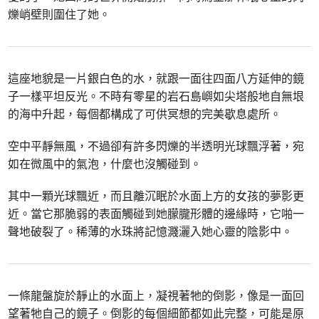
爍峭壁則圍住了她。
這座地貌是一片銀白色的水，就跟一面往四面八方延伸的鏡
子一樣平坦反光。不時有零星的岩石島嶼如尖塔般地自無垠
的海中升起，每個都構成了可供冥想的完美歇息處所。
空中平靜無風，不過卻有許多閃爍的半透明光球飄浮著，宛
如在微風中的氣泡，什麼也沒觸碰到。
其中一顆光球飄近，而且離沉眠於水面上方的女孩的夢影更
近。當它那脆弱的表面觸碰到她朦朧形體的邊緣時，它啪一
聲地破裂了。稀薄的水珠將記憶濺灑入她心靈的陰影中。
一條龍盤旋於靜止的水面上，凝視著牠的倒影，像是一面回
望著牠自己的鏡子。倒影的每個細節都如此完整，可能是原