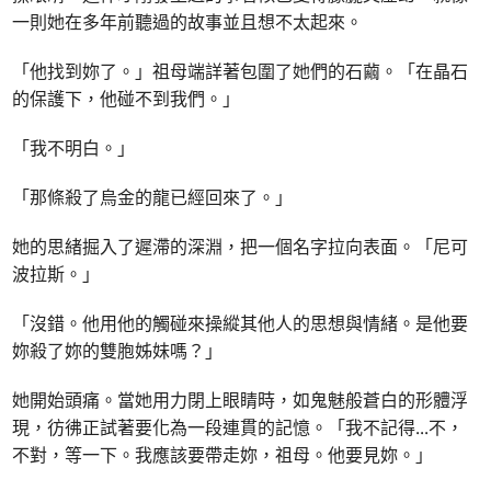
一則她在多年前聽過的故事並且想不太起來。
「他找到妳了。」祖母端詳著包圍了她們的石繭。「在晶石
的保護下，他碰不到我們。」
「我不明白。」
「那條殺了烏金的龍已經回來了。」
她的思緒掘入了遲滯的深淵，把一個名字拉向表面。「尼可
波拉斯。」
「沒錯。他用他的觸碰來操縱其他人的思想與情緒。是他要
妳殺了妳的雙胞姊妹嗎？」
她開始頭痛。當她用力閉上眼睛時，如鬼魅般蒼白的形體浮
現，彷彿正試著要化為一段連貫的記憶。「我不記得
...
不，
不對，等一下。我應該要帶走妳，祖母。他要見妳。」