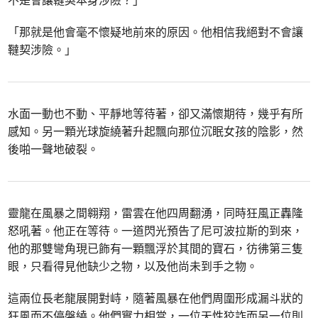
「那就是他會毫不懷疑地前來的原因。他相信我絕對不會讓
韃契涉險。」
水面一動也不動、平靜地等待著，卻又滿懷期待，幾乎有所
感知。另一顆光球旋繞著升起飄向那位沉眠女孩的陰影，然
後啪一聲地破裂。
靈龍在風暴之間翱翔，雷雲在他四周翻湧，同時狂風正轟隆
怒吼著。他正在等待。一道閃光預告了尼可波拉斯的到來，
他的那雙彎角現已飾有一顆飄浮於其間的寶石，彷彿第三隻
眼，只看得見他缺少之物，以及他尚未到手之物。
這兩位長老龍展開對峙，隨著風暴在他們周圍形成漏斗狀的
狂風而不停盤繞。他們實力相當，一位天性狡詐而另一位則