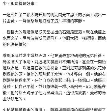
少，那還算是好事。
一道宛如第二顆太陽升起的明亮閃光在靜止的水面上灑出一
片金黃。一聲憤怒嚎吼打破了這片祥和的寧靜。
一個巨大的軀體像是從天堂拋出的石頭般墜落。就在他撞上
水面之前，尼可波拉斯展翅飛升。他跟太陽一樣耀眼，而他
的色澤是憤怒。
乘風咆哮並送出熾熱火焰，他充滿殺意地朝他的兄弟俯衝。
烏金瞪大了眼睛，對這場突襲感到不知所措，甚至在一開始
還以為是一場過度狂歡的慶祝會。直到尼可那刺痛的火花沖
刷過他的頭，使他的眼睛起了水泡，他才移向一側。他的右
側翅膀掠過水面，在他自身的倒影上劃出一道傷口。他擺正
身體，使自己平穩，並且急速朝一群小島飛去。尼可緊追在
後。他的怒火賜予了他力量與速度，這也是疲累、憂愁的烏
金所缺乏的。
火焰焚燒著烏金的後爪。一陣宛如毒霧般的腐蝕魔法麻痺了