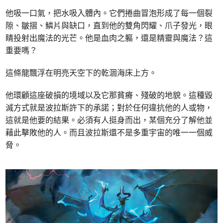
他吸一口氣，把水吸入體內。它們捲曲冒泡形成了每一個裂
隙、皺摺、鱗片與缺口，直到他的雙角閃耀、爪子發光，眼
睛投射出魔法的光芒。他是血肉之軀，還是精靈與魔法？這
重要嗎？
這條龍飄浮在明亮天空下的乾涸海床上方。
他環顧這座破損的境域以及它那貧瘠、殘破的地貌。這種毀
滅方式就是波拉斯許下的承諾；對於任何違抗他的人或物，
這就是他要的結果。必須有人挺身而出，某個充分了解他並
藉此擊敗他的人。而且波拉斯還不是多重宇宙的唯一一個威
脅。