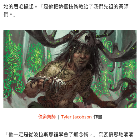
她的眉毛揚起。「是他把這個技術教給了我們先祖的祭師
們。」
佚道祭師
|
Tyler Jacobson
作畫
「他一定是從波拉斯那裡學會了通念術，」奈瓦憤怒地喃喃