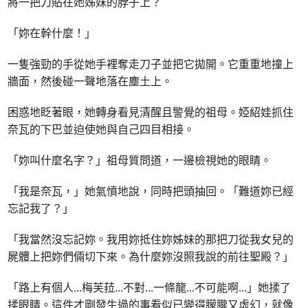
將一把刀貼在她姊妹的脖子上？
「妳在幹什麼！」
一隻強勁的手從她手裡奪走刀子並把它拋開。它重重地撞上
牆面，然後碰一聲地落在塵土上。
困惑地眨著眼，她轉身看見清醒且警覺的祖母。婭紹娃抓住
奈瓦的下巴並迫使她與自己四目相接。
「妳叫什麼名字？」祖母質問道，一邊檢視她的眼睛。
「我是奈瓦，」她氣憤地說，同時把頭抽回。「難道妳已經
忘記我了？」
「我當然沒忘記妳。我用妳抵住妳姊妹的那把刀從我女兒的
屍體上把妳們倆切下來。為什麼妳沒照我說的前往聖殿？」
「路上有個人
...
梅芙菈
...
不對
...
一條龍
...
不可能啊
...
」她揉了
揉眼睛。這件才剛發生過的事看似已變得朦朧又虛幻，就像