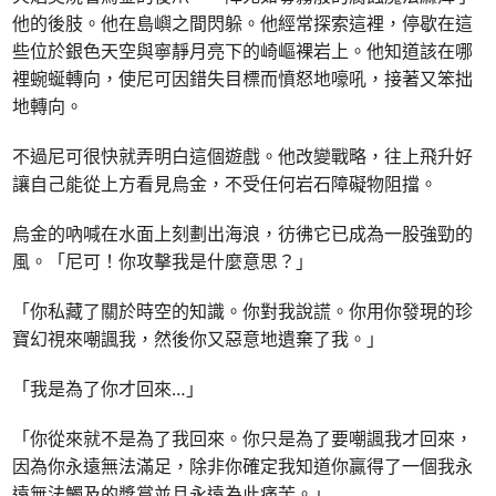
他的後肢。他在島嶼之間閃躲。他經常探索這裡，停歇在這
些位於銀色天空與寧靜月亮下的崎嶇裸岩上。他知道該在哪
裡蜿蜒轉向，使尼可因錯失目標而憤怒地嚎吼，接著又笨拙
地轉向。
不過尼可很快就弄明白這個遊戲。他改變戰略，往上飛升好
讓自己能從上方看見烏金，不受任何岩石障礙物阻擋。
烏金的吶喊在水面上刻劃出海浪，彷彿它已成為一股強勁的
風。「尼可！你攻擊我是什麼意思？」
「你私藏了關於時空的知識。你對我說謊。你用你發現的珍
寶幻視來嘲諷我，然後你又惡意地遺棄了我。」
「我是為了你才回來…」
「你從來就不是為了我回來。你只是為了要嘲諷我才回來，
因為你永遠無法滿足，除非你確定我知道你贏得了一個我永
遠無法觸及的獎賞並且永遠為此痛苦。」