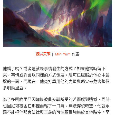
探尋天際
|
Min Yum
作畫
他錯了嗎？或者這就是事情發生的方式？如果他當時留下
來，事情或許會以同樣的方式發展。尼可已屈服於他心中最
壞的一面，而現在，他竟打算用他的力量與怒火來危害整個
多明納里亞。
為了多明納里亞因龍族彼此交戰所受的苦而感到遺憾，同時
也因尼可被困在那裡而鬆了一口氣。無法穿梭時空，他就永
遠不能把他那套法律與正義的可怕願景強施於其他時空。至