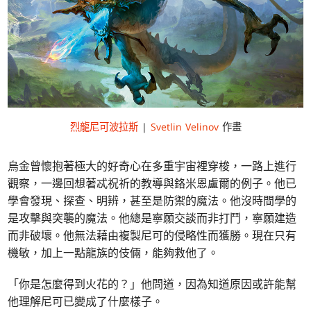
烈龍尼可波拉斯
|
Svetlin Velinov
作畫
烏金曾懷抱著極大的好奇心在多重宇宙裡穿梭，一路上進行
觀察，一邊回想著忒祝祈的教導與鉻米恩盧爾的例子。他已
學會發現、探查、明辨，甚至是防禦的魔法。他沒時間學的
是攻擊與突襲的魔法。他總是寧願交談而非打鬥，寧願建造
而非破壞。他無法藉由複製尼可的侵略性而獲勝。現在只有
機敏，加上一點龍族的伎倆，能夠救他了。
「你是怎麼得到火花的？」他問道，因為知道原因或許能幫
他理解尼可已變成了什麼樣子。