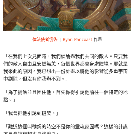
律法使者俄佐
|
Ryan Pancoast
作畫
「在我們上次見面時，我們談論過我們共同的敵人。只要我
們的敵人自由且安然無恙，每個世界都會身處險境。那就是
我來此的原因。我已想出一份計畫以將他的影響從多重宇宙
中剔除，但沒有你我辦不到。」
「為了捕獲並且困住他，首先你得引誘他前往一個特定的地
點。」
「我會把他引誘到韃契。」
「難道這個叫韃契的時空不是你的靈魂家園嗎？這樣的計謀
不是會讓韃契本身涉險？」