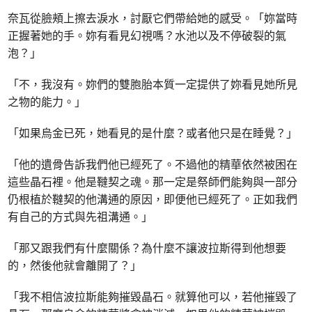
奈瓦從臉頰上擦去淚水，討厭它們帶給她的感受。「妳當時
正握著她的手。妳有看見幻視嗎？水池以及不停破裂的氣
泡？」
「不，我沒有。妳們的雙胞胎本質一定提供了妳看見她所見
之物的能力。」
「如果烏金已死，她看見的是什麼？或者他只是在睡覺？」
「他的遺骨告訴我們他已經死了。不過他的精華依然被困在
這些晶石裡。他是韃契之魂。那一定是祭師們能夠與一部分
仍根植於韃契的他溝通的原因，即便他已經死了。正如我們
有自己的方式與先祖溝通。」
「那又跟我們有什麼關係？為什麼不讓波拉斯得到他想要
的，然後他就會離開了？」
「我不相信波拉斯能夠摧毀晶石。就算他可以，若他摧毀了