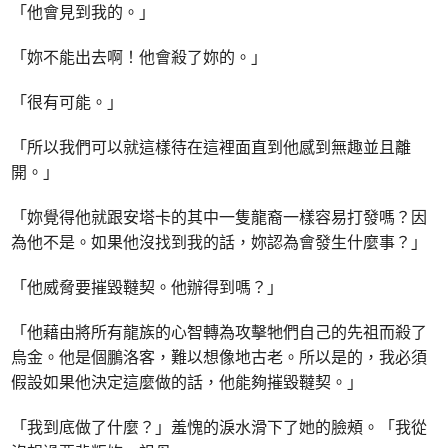
「他會見到我的。」
「妳不能出去啊！他會殺了妳的。」
「很有可能。」
「所以我們可以就這樣待在這裡面直到他感到無趣並且離
開。」
「妳覺得他就跟安塔卡的其中一隻龍裔一樣容易打發嗎？因
為他不是。如果他沒找到我的話，妳認為會發生什麼事？」
「他威脅要摧毀韃契。他辦得到嗎？」
「他藉由將所有龍族的心智轉為攻擊牠們自己的先祖而殺了
烏金。他是個鵬洛客，難以想像地古老。所以是的，我必須
假設如果他決定這麼做的話，他能夠摧毀韃契。」
「我到底做了什麼？」羞愧的淚水滑下了她的臉頰。「我從