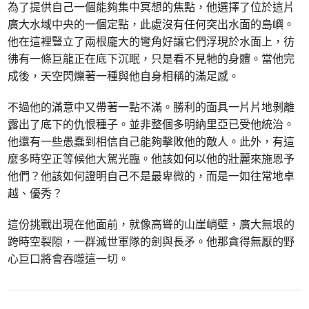
為了提供自己一個能夠集中冥想的焦點，他選擇了位於這片
廣大水域中央的一個定點，此處沒有任何突出水面的島嶼。
他在這裡豎立了兩根龐大的彎角好讓它們浮現於水面上，彷
彿有一條巨龍正在底下沉眠，只是看不見牠的身體。當他完
成後，天空閃爍著一種與他自身相稱的滿足感。
不過他的滿意中又帶著一點不滿。勝利的面具一片片地剝離
露出了底下的仇恨種子。並非整個多明納里亞已受他統治。
他還有一些愚蠢到相信自己能夠擊敗他的敵人。此外，有這
麼多時空正等候他大駕光臨。他該如何以他的壯麗來施恩予
他們？他該如何證明自己不是最卑微的，而是一如往常地卓
越、優秀？
這份挑戰出現在他面前，就像高聳的山崖峭壁，廣大無垠的
跨時空裂隙，一群滅世軍隊的劍與長矛。他那貪得無厭的野
心巨口將會吞噬這一切。