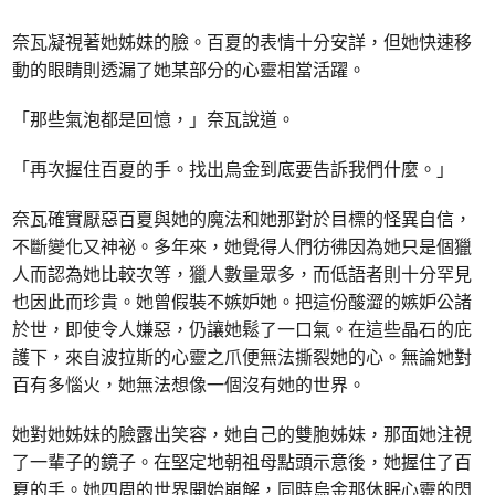
奈瓦凝視著她姊妹的臉。百夏的表情十分安詳，但她快速移
動的眼睛則透漏了她某部分的心靈相當活躍。
「那些氣泡都是回憶，」奈瓦說道。
「再次握住百夏的手。找出烏金到底要告訴我們什麼。」
奈瓦確實厭惡百夏與她的魔法和她那對於目標的怪異自信，
不斷變化又神祕。多年來，她覺得人們彷彿因為她只是個獵
人而認為她比較次等，獵人數量眾多，而低語者則十分罕見
也因此而珍貴。她曾假裝不嫉妒她。把這份酸澀的嫉妒公諸
於世，即使令人嫌惡，仍讓她鬆了一口氣。在這些晶石的庇
護下，來自波拉斯的心靈之爪便無法撕裂她的心。無論她對
百有多惱火，她無法想像一個沒有她的世界。
她對她姊妹的臉露出笑容，她自己的雙胞姊妹，那面她注視
了一輩子的鏡子。在堅定地朝祖母點頭示意後，她握住了百
夏的手。她四周的世界開始崩解，同時烏金那休眠心靈的閃