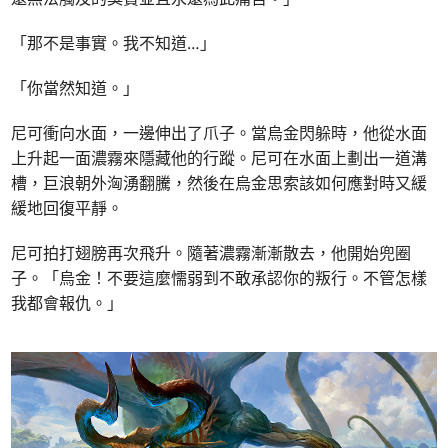
「那不是事實。我不知道…」
「你當然知道。」
尼可衝向水面，一邊伸出了爪子。當烏金閃躲時，他從水面
上升起一面濃霧來隱藏他的行蹤。尼可在水面上劃出一道溝
槽，巨浪朝外洶湧翻騰，然後在烏金思索該如何應對時又緩
緩地回復平靜。
尼可拍打翅膀再次飛升。隨著濃霧漸漸散去，他開始兜圈
子。「烏金！不要這麼懦弱到不敢承認你的叛行。不管怎樣
我都會報仇。」