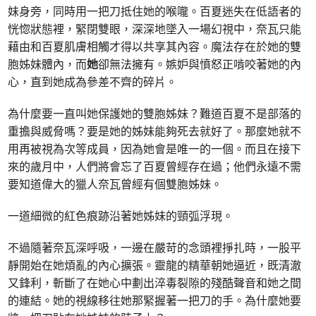
妹身旁，同時用一把刀抵住她的喉嚨。百夏迷失在低語者的
恍惚狀態裡，緊閉雙眼，深深地墜入一場幻視中，奈瓦只能
藉由和百夏肌膚相觸才得以共享其內容。魔法存在於她的雙
胞姊妹體內，而
她
卻無法擁有。嫉妒與憤怒正啃咬著她的內
心，直到她成為參差不齊的碎片。
為什麼要一直叫她保護她的雙胞姊妹？難道百夏不是部落的
重擔與威脅嗎？要是她的姊妹能夠死去就好了。那麼她就不
用再被視為次等成員，因為她會是唯一的一個。而且在接下
來的歲月中，人們將會忘了百夏曾經存在過；他們永遠不需
要知道偉大的獵人奈瓦曾經有個雙胞姊妹。
一道細微的紅色痕跡沿著她姊妹的頸弧浮現。
不過隨著奈瓦深呼吸，一邊在嚴苛的念頭裡掙扎時，一股平
靜開始在她煩亂的內心擴張。靈龍的精華朝她逼近，既清澈
又鋒利，斬斷了在她心中劃出淬毒裂隙的殘酷聲音和她之間
的連結。她的視線移往她那緊握著一把刀的手。為什麼她要