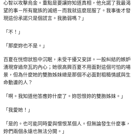
心智以攻擊烏金。重點是要讓妳知道真相，他允諾了我最渴
望的事－所有龍族的滅絕－而我就這麼屈服了。我事後才發
現這份承諾只是個謊言。我脆弱嗎？」
「不！」
「那麼妳也不是。」
百夏在恍惚狀態中沉眠，未受干擾又安詳。一股糾結的嫉妒
湧現穿過奈瓦的內心；她很高興百夏不用面對這個可怕的場
景，但為什麼她的雙胞姊妹總是那個不必面對粗糙情感與生
命動盪的人？
「啊。我知道他答應妳什麼了。妳怨恨妳的雙胞姊妹。」
「我愛她！」
「是的。也可能同時愛與憎恨某個人。但無論發生什麼事，
妳們兩個永遠也無法分開。」