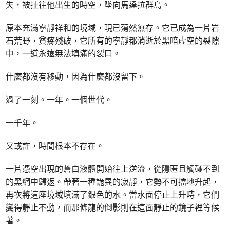
失，被扯往他出生的時空，墜向馬達拉群島。
原本充滿寧靜祥和的境域，現已蕩然無存。它已成為一片岩
石荒野，貧瘠殘破，它所有的寧靜都消逝於黑暗虛空的裂隙
中，一道永遠無法填滿的裂口。
什麼都沒有移動，因為什麼都沒留下。
過了一刻。一年。一個世代。
一千年。
又或許，時間根本不存在。
一片憑空出現的蒼白液體開始往上逆流，從隱匿且觸碰不到
的黑網中歸返。帶著一種詭異的寂靜，它勢不可擋地升起，
再次將這座境域填滿了銀色的水。當水面停止上升時，它們
變得靜止不動，而那條龍的倒影則在這面靜止的鏡子裡等候
著。