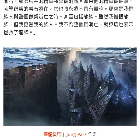
晶石，那麼烏金的精華將會被消滅。如果他的精華被摧毀，
就算韃契的岩石還在，它也將永遠不具有靈魂。那會是我們
族人與整個韃契滅亡之時。甚至包括龍族。雖然我憎恨龍
族，但我更愛我的族人。我不希望他們消亡，就算這也表示
拯救了龍族。」
靈龍蟄居
|
Jung Park
作畫