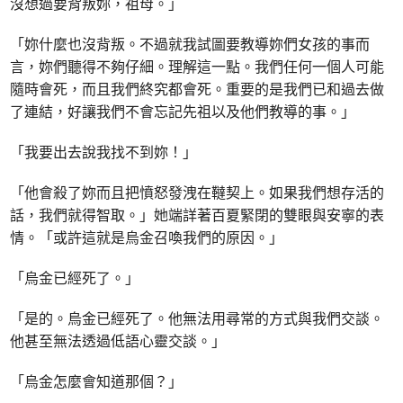
沒想過要背叛妳，祖母。」
「妳什麼也沒背叛。不過就我試圖要教導妳們女孩的事而
言，妳們聽得不夠仔細。理解這一點。我們任何一個人可能
隨時會死，而且我們終究都會死。重要的是我們已和過去做
了連結，好讓我們不會忘記先祖以及他們教導的事。」
「我要出去說我找不到妳！」
「他會殺了妳而且把憤怒發洩在韃契上。如果我們想存活的
話，我們就得智取。」她端詳著百夏緊閉的雙眼與安寧的表
情。「或許這就是烏金召喚我們的原因。」
「烏金已經死了。」
「是的。烏金已經死了。他無法用尋常的方式與我們交談。
他甚至無法透過低語心靈交談。」
「烏金怎麼會知道那個？」