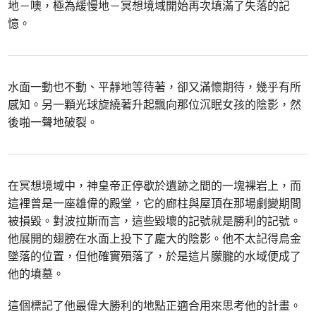
地－噢，極為緩慢地－冥想境域開始再次填滿了失落的記
憶。
水面一動也不動、平靜地等待著，卻又滿懷期待，幾乎有所
感知。另一顆光球旋繞著升起飄向那位沉眠女孩的陰影，然
後啪一聲地破裂。
在冥想境域中，神皇帝正停歇於遺跡之間的一塊裸岩上，而
這裡曾是一座雄偉的殿堂，它的廊柱與屋頂在那場劇變期間
被損毀。對波拉斯而言，這些毀壞的記號就是勝利的記號。
他展開的翅膀在水面上投下了龐大的陰影。他不太記得烏金
墜落的位置，但他確實殞落了，於是這片朦朧的水域便成了
他的墳墓。
這個標記了他最偉大勝利的地點正適合用來思考他的計畫。