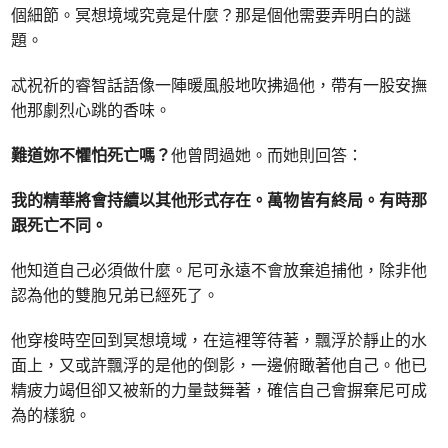
個細節。冥想境域究竟是什麼？那是個他需要弄明白的謎
題。
忒祝祈的睿智話語像一陣暖風般地吹拂過他，帶有一股安撫
他那劇烈心跳的香味。
難道妳不懼怕死亡嗎？
他曾問過她。而她則回答：
我的精華將會持續以其他形式存在。萬物皆有終局。有時那
跟死亡不同。
他知道自己必須做什麼。尼可永遠不會放棄追捕他，除非他
認為他的雙胞兄弟已經死了。
他穿梭時空回到冥想境域，在這裡等待著，飄浮於靜止的水
面上，又或許飄浮的是他的倒影，一邊俯瞰著他自己。他已
精疲力竭但卻又被新的力量鼓舞著，確信自己會摒棄尼可成
為的樣貌。