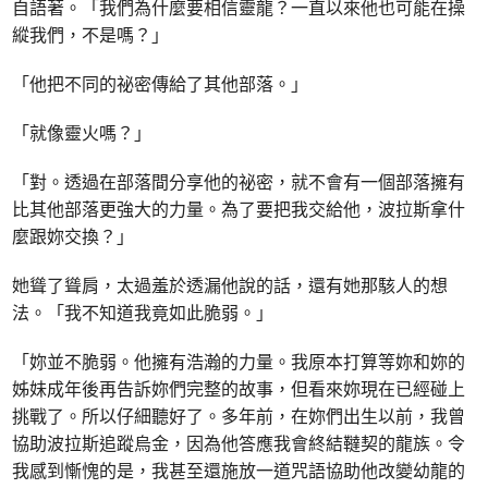
自語著。「我們為什麼要相信靈龍？一直以來他也可能在操
縱我們，不是嗎？」
「他把不同的祕密傳給了其他部落。」
「就像靈火嗎？」
「對。透過在部落間分享他的祕密，就不會有一個部落擁有
比其他部落更強大的力量。為了要把我交給他，波拉斯拿什
麼跟妳交換？」
她聳了聳肩，太過羞於透漏他說的話，還有她那駭人的想
法。「我不知道我竟如此脆弱。」
「妳並不脆弱。他擁有浩瀚的力量。我原本打算等妳和妳的
姊妹成年後再告訴妳們完整的故事，但看來妳現在已經碰上
挑戰了。所以仔細聽好了。多年前，在妳們出生以前，我曾
協助波拉斯追蹤烏金，因為他答應我會終結韃契的龍族。令
我感到慚愧的是，我甚至還施放一道咒語協助他改變幼龍的