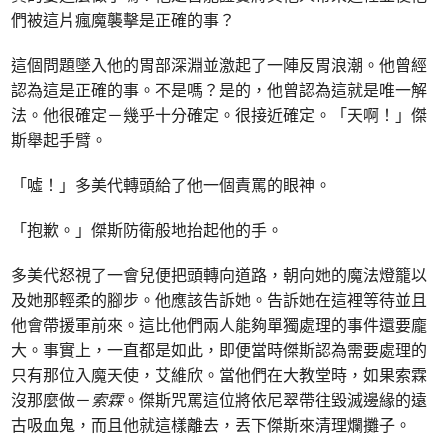
們被這片瘋魔襲擊是正確的事？
這個問題墜入他的胃部深淵並激起了一陣反胃浪潮。他曾經
認為這是正確的事。不是嗎？是的，他曾認為這就是唯一解
法。他很確定－幾乎十分確定。很接近確定。「天啊！」傑
斯舉起手臂。
「噓！」多美代轉頭給了他一個責罵的眼神。
「抱歉。」傑斯防衛般地抬起他的手。
多美代怒視了一會兒便把頭轉向道路，朝向她的魔法燈籠以
及她那輕柔的腳步。他應該告訴她。告訴她在這裡等待並且
他會帶援軍前來。這比他們兩人能夠單獨處理的事件還要龐
大。事實上，一直都是如此，即便當時傑斯認為需要處理的
只有那位入魔天使，艾維欣。當他們在大教堂時，如果索霖
沒那麼做－
索霖
。傑斯咒罵這位將依尼翠帶往毀滅邊緣的遠
古吸血鬼，而且他就這樣離去，丟下傑斯來清理爛攤子。