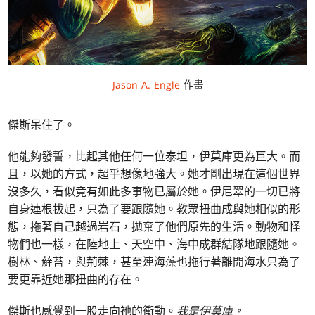
Jason A. Engle
作畫
傑斯呆住了。
他能夠發誓，比起其他任何一位泰坦，伊莫庫更為巨大。而
且，以她的方式，超乎想像地強大。她才剛出現在這個世界
沒多久，看似竟有如此多事物已屬於她。伊尼翠的一切已將
自身連根拔起，只為了要跟隨她。教眾扭曲成與她相似的形
態，拖著自己越過岩石，拋棄了他們原先的生活。動物和怪
物們也一樣，在陸地上、天空中、海中成群結隊地跟隨她。
樹林、蘚苔，與荊棘，甚至連海藻也拖行著離開海水只為了
要更靠近她那扭曲的存在。
傑斯也感覺到一股走向祂的衝動。
我是伊莫庫。