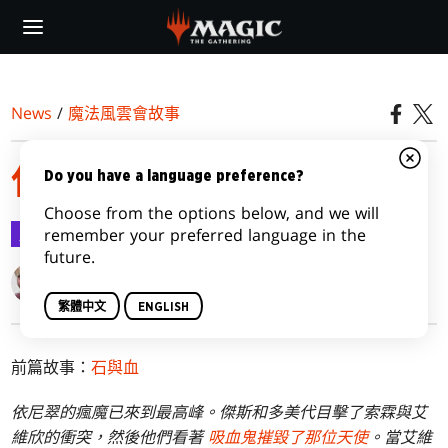
Skip
to
main
content
News
/
魔法風雲會故事
伊莫庫現身
Do you have a language preference?
Choose from the options below, and we will
魔法風雲會故事
2016-06-22
remember your preferred language in the
future.
Kimberly J. Kreines
繁體中文
ENGLISH
前篇故事：
石與血
依尼翠的瘋魔已來到最高峰。傑斯和多美代目擊了索霖與艾
維欣的衝突，然後他們看著
吸血鬼摧毀了那位天使
。當艾維