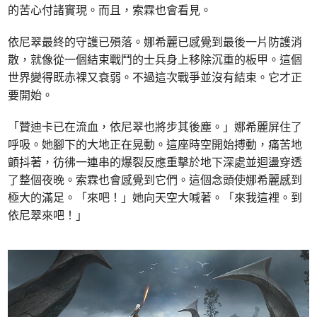
的苦心付諸實現。而且，索霖也會看見。
依尼翠最終的守護已殞落。娜希麗已感覺到最後一片防護消
散，就像從一個結束戰鬥的士兵身上移除沉重的板甲。這個
世界變得既赤裸又衰弱。不過這次戰爭並沒有結束。它才正
要開始。
「贊迪卡已在流血，依尼翠也將步其後塵。」娜希麗屏住了
呼吸。她腳下的大地正在晃動。這座時空開始搏動，痛苦地
顫抖著，彷彿一連串的爆裂反應重擊於地下深處並迴盪穿透
了整個夜晚。索霖也會感覺到它們。這個念頭使娜希麗感到
極大的滿足。「來吧！」她向天空大喊著。「來我這裡。到
依尼翠來吧！」