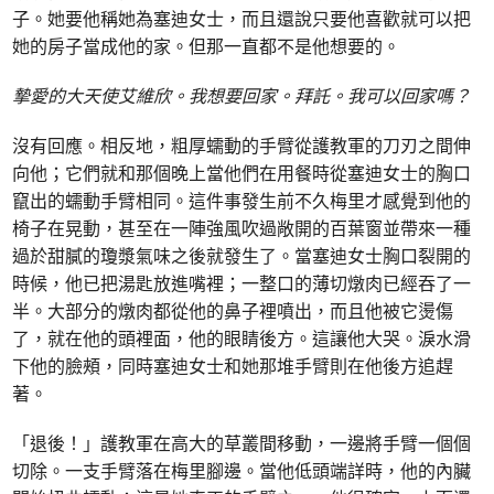
子。她要他稱她為塞迪女士，而且還說只要他喜歡就可以把
她的房子當成他的家。但那一直都不是他想要的。
摯愛的大天使艾維欣。我想要回家。拜託。我可以回家嗎？
沒有回應。相反地，粗厚蠕動的手臂從護教軍的刀刃之間伸
向他；它們就和那個晚上當他們在用餐時從塞迪女士的胸口
竄出的蠕動手臂相同。這件事發生前不久梅里才感覺到他的
椅子在晃動，甚至在一陣強風吹過敞開的百葉窗並帶來一種
過於甜膩的瓊漿氣味之後就發生了。當塞迪女士胸口裂開的
時候，他已把湯匙放進嘴裡；一整口的薄切燉肉已經吞了一
半。大部分的燉肉都從他的鼻子裡噴出，而且他被它燙傷
了，就在他的頭裡面，他的眼睛後方。這讓他大哭。淚水滑
下他的臉頰，同時塞迪女士和她那堆手臂則在他後方追趕
著。
「退後！」護教軍在高大的草叢間移動，一邊將手臂一個個
切除。一支手臂落在梅里腳邊。當他低頭端詳時，他的內臟