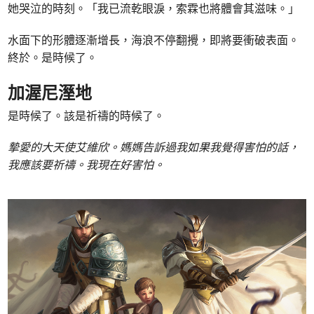
她哭泣的時刻。「我已流乾眼淚，索霖也將體會其滋味。」
水面下的形體逐漸增長，海浪不停翻攪，即將要衝破表面。
終於。是時候了。
加渥尼溼地
是時候了。該是祈禱的時候了。
摯愛的大天使艾維欣。媽媽告訴過我如果我覺得害怕的話，
我應該要祈禱。我現在好害怕。