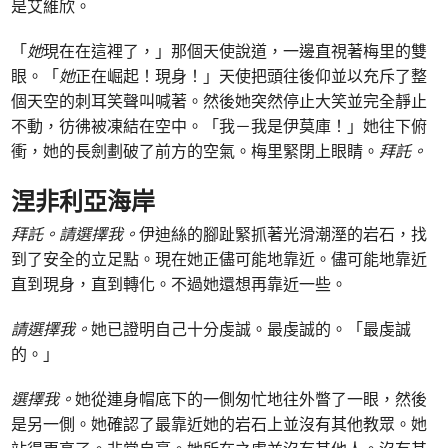
是艾維欣。
「
她
現在在這裡了，」那個天使說道，一邊直視著梅里的雙
眼。「
她
正在崛起！現身！」天使把頭往後仰並以充斥了整
個天空的刺耳笑聲叫喊著。然後她突然停止大笑並完全靜止
不動，彷彿被凍結在空中。「我－我是伊莫庫！」她往下俯
衝，她的長劍劃破了前方的空氣。梅里緊閉上眼睛。
拜託。
涅非利亞海岸
拜託。請選擇我。
伊迪絲的腳趾緊抓著光滑潮溼的岩石，找
到了安全的立足點。現在她正儘可能地靠近。儘可能地靠近
直到現身，直到轉化。不過她還想再靠近一些。
請選擇我。
她已證明自己十分虔誠。最虔誠的。「最虔誠
的。」
選擇我。
她從連身帽底下的一側匆忙地往外瞥了一眼，然後
是另一側。她確認了最靠近她的岩石上並沒有其他教眾。她