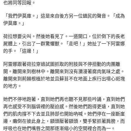
也將同等回報。
「我們伊莫庫。」這是來自後方另一位鎮民的聲音。「成為
伊莫庫。」
荷拉想要尖叫。然後她看見了。一道開口，位於倒下的長老
屍體上，引出了一群驚懼獸。「走吧！」她扯了一下阿雷娜
的手。「這邊！」
阿雷娜跟著荷拉穿過試圖抓取的附肢與不停扭動的肉團離
開。離開來到樹林中。離開來到沒有瀰漫著腐肉氣味之處。
離開來到荊棘根植於地並且蘚苔不在地面上疾行出噁心斑塊
的地方。
她們不停地跑著，直到她們再也聽不見那些吟誦，直到她們
再也感受不到腦袋裡的壓迫感。然後她們跑得更遠，直到她
們的肌肉撐不下去並且肺部也開始吶喊。她們停在一座斷崖
邊，癱倒在彼此身上，額頭壓著額頭，雙手緊抓著肩膀，而
呼吸也在她們嘴唇之間那逐漸縮小的空間裡合而為一。