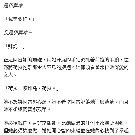
是伊莫庫。
「我需要妳。」
我是伊莫庫－
「拜託！」
正是阿雷娜的觸碰，用她汗濕的手指緊抓著荷拉的手腕，猛
然將荷拉拖離那令人窒息的擁抱。她仰頭看著那位她深愛的
女人。
「荷拉！噢拜託，荷拉。」
她不想讓阿雷娜心煩。她不希望阿雷娜離她這麼遙遠。而且
她不想讓阿雷娜孤單。
她必須戰鬥。這非常艱難。比她做過的任何事都還要困難。
但她必須這麼做。她推開心智的束縛並在她內心找到了舉起