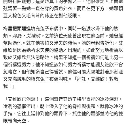
開始扭曲蠕動；這是她真正的手臂之一，他很確定。上面還
殘留著一點她一直在穿的黃色外衣，而且在更下方，她那顆
巨大棕色又毛茸茸的痣正在對他眨眼。
梅里把頭埋進填充兔子布偶中，同時一道淚水滑下他的臉
頰。
拜託，艾維欣。
之前這位天使曾出現在他面前。她曾經
幫助過他。就在他害怕又迷失的時候。她的母親告訴他，艾
維欣是因為她祈求天使的協助才出現的，如此努力地祈禱以
致於艾維欣無法忽略她。梅里不知道一個祈禱如何能比另一
個祈禱還努力；他不知道該如何努力祈禱才能讓艾維欣不會
忽略它，但他知道自己得嘗試。他儘可能大聲地對著那潮溼
又充滿絨毛的填充兔子布偶叫喊。「拜託，艾維欣！救救
我！」
「艾維欣已消逝！」這個聲音穿透了梅里胃裡的冰冷深淵，
冷冽的恐懼流出，朝上滲入了他的脊椎與後頸。就像冰冷的
手指，它往上延伸到他的頭骨下，抓住他的頭部並將他的雙
眼轉向天空。