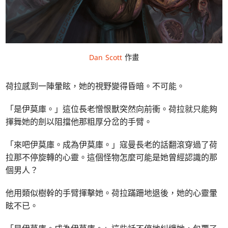
Dan Scott
作畫
荷拉感到一陣暈眩，她的視野變得昏暗。不可能。
「是伊莫庫。」這位長老憎恨獸突然向前衝。荷拉就只能夠
揮舞她的劍以阻擋他那粗厚分岔的手臂。
「來吧伊莫庫。成為伊莫庫。」寇曼長老的話翻滾穿過了荷
拉那不停旋轉的心靈。這個怪物怎麼可能是她曾經認識的那
個男人？
他用類似樹幹的手臂揮擊她。荷拉蹣跚地退後，她的心靈暈
眩不已。