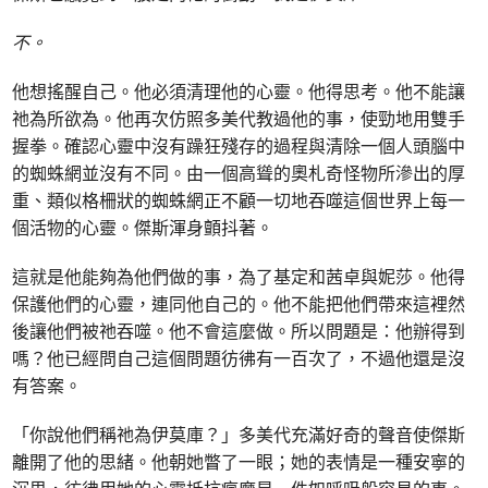
不。
他想搖醒自己。他必須清理他的心靈。他得思考。他不能讓
祂為所欲為。他再次仿照多美代教過他的事，使勁地用雙手
握拳。確認心靈中沒有躁狂殘存的過程與清除一個人頭腦中
的蜘蛛網並沒有不同。由一個高聳的奧札奇怪物所滲出的厚
重、類似格柵狀的蜘蛛網正不顧一切地吞噬這個世界上每一
個活物的心靈。傑斯渾身顫抖著。
這就是他能夠為他們做的事，為了基定和茜卓與妮莎。他得
保護他們的心靈，連同他自己的。他不能把他們帶來這裡然
後讓他們被祂吞噬。他不會這麼做。所以問題是：他辦得到
嗎？他已經問自己這個問題彷彿有一百次了，不過他還是沒
有答案。
「你說他們稱祂為伊莫庫？」多美代充滿好奇的聲音使傑斯
離開了他的思緒。他朝她瞥了一眼；她的表情是一種安寧的