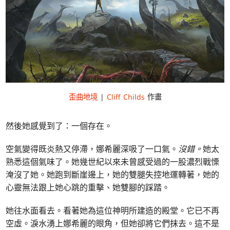
歪曲地境
|
Cliff Childs
作畫
然後她感覺到了：一個存在。
空氣變得既炎熱又停滯，娜希麗深吸了一口氣。
沒錯。
她太
熟悉這個氣味了。她幾世紀以來未曾感受過的一股濃烈戰慄
淹沒了她。她跑到斷崖邊上，她的雙腿失控地運轉著，她的
心靈無法跟上她心跳的重擊、她雙腳的踩踏。
她往水面看去。看著她為這位神明所建造的殿堂。它已不再
空虛。淚水湧上娜希麗的眼角，但她卻將它們抹去。這不是