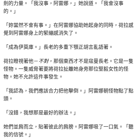
劍的力量。「我沒事，阿雷娜，」她說道。「我會沒事
的。」
「妳當然不會有事。」在阿雷娜協助她起身的同時，荷拉感
覺到阿雷娜身上的緊繃感消失了。
「成為伊莫庫。」長老的多重下顎正胡言亂語著。
荷拉瞪視著他－
不對
，那個東西才不是寇曼長老。它是一隻
怪物。一隻威脅著要將荷拉扯離她身旁那位堅毅女性的怪
物。她不允許這件事發生。
「我認為，我們應該合力把他擊倒。」阿雷娜朝怪物點了點
頭。
「沒錯，我想那是最好的辦法。」
她們並肩而立，貼著彼此的肩膀。阿雷娜吸了一口氣。「聽
我的信號。」