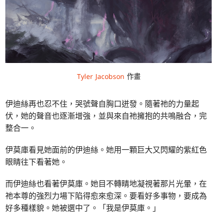
Tyler Jacobson
作畫
伊迪絲再也忍不住，哭號聲自胸口迸發。隨著祂的力量起
伏，她的聲音也逐漸增強，並與來自祂擁抱的共鳴融合，完
整合一。
伊莫庫看見她面前的伊迪絲。她用一顆巨大又閃耀的紫紅色
眼睛往下看著她。
而伊迪絲也看著伊莫庫。她目不轉睛地凝視著那片光暈，在
祂本尊的強烈力場下陷得愈來愈深。要看好多事物，要成為
好多種樣貌。她被選中了。「我是伊莫庫。」