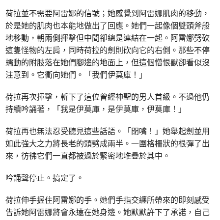
荷拉並不需要阿雷娜的信號；她感覺到阿雷娜肌肉的移動，
於是她的肌肉也本能地做出了回應。她們一起像個雙頭斧般
地移動，朝兩側揮擊但中間卻總是連結在一起。阿雷娜劈砍
這隻怪物的左肩，同時荷拉的劍則砍向它的右側。那些不停
蠕動的附肢落在她們腳邊的地面上，但這個憎恨獸卻看似沒
注意到。它衝向她們。「我們伊莫庫！」
荷拉再次揮擊，斬下了這位曾經神聖的男人首級。不過他仍
持續吟誦著，「我是伊莫庫，是伊莫庫，伊莫庫！」
荷拉再也無法忍受聽見這些話語。「閉嘴！」她舉起劍並用
如此強大之力將長老的頭劈成兩半。一團格柵狀的根彈了出
來，彷彿它們一直都被過於緊密地堆疊於其中。
吟誦聲停止。搞定了。
荷拉伸手握住阿雷娜的手。她們手指交纏所帶來的即刻感受
告訴她阿雷娜將會永遠在她身邊。她默默許下了承諾，自己