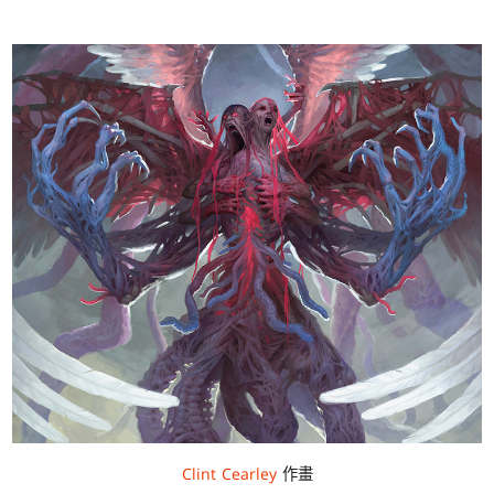
Clint Cearley
作畫