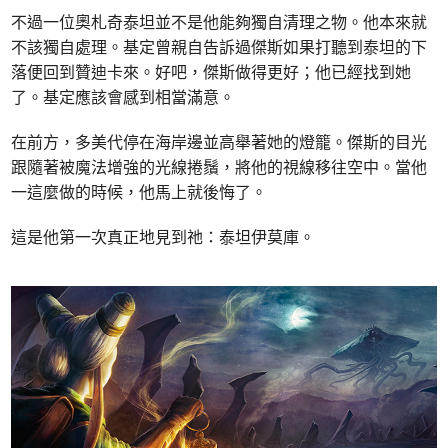
不過一位奧札奇泰坦並不是他能夠獨自清理之物。他本來就
不該獨自處理。基定曾親自告訴過傑斯如果打聽到泰坦的下
落便回到贊迪卡來。好吧，傑斯做得更好；他已經找到她
了。基定應該會感到相當滿意。
在前方，多美代停在海岸邊並高舉著她的燈籠。傑斯的目光
跟隨著被魔法增強的光線捲鬚，將他的視線移往空中。當他
一這麼做的時候，他馬上就後悔了。
這是他第一次真正地見到祂：泰坦伊莫庫。