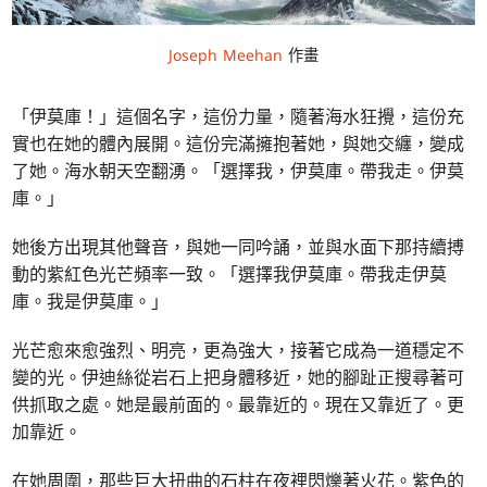
Joseph Meehan
作畫
「伊莫庫！」這個名字，這份力量，隨著海水狂攪，這份充
實也在她的體內展開。這份完滿擁抱著她，與她交纏，變成
了她。海水朝天空翻湧。「選擇我，伊莫庫。帶我走。伊莫
庫。」
她後方出現其他聲音，與她一同吟誦，並與水面下那持續搏
動的紫紅色光芒頻率一致。「選擇我伊莫庫。帶我走伊莫
庫。我是伊莫庫。」
光芒愈來愈強烈、明亮，更為強大，接著它成為一道穩定不
變的光。伊迪絲從岩石上把身體移近，她的腳趾正搜尋著可
供抓取之處。她是最前面的。最靠近的。現在又靠近了。更
加靠近。
在她周圍，那些巨大扭曲的石柱在夜裡閃爍著火花。紫色的