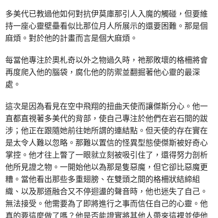
多美代已教過他如何對抗伊莫庫那引人入魔的觸碰，但要維
持一座心靈壁壘看似比那位月人所展示的還要困難。那是個
麻煩。對於他的計畫而言是個大麻煩。
每當他專注於奧札奇以外之物過久時，祂那敗壞的格柵將會
再度爬入他的腦袋，腐化他的防禦並翻掘著他心靈的最深
處。
這次是因為看見在空中飛翔的扭曲天使而讓傑斯分心。他一
直都直視著多美代的背部，使自己專注於他們在岩石間的跋
涉；他正在跟隨她前往她所謂的連結點。但天使的存在實在
是太令人難以忽略。那難以置信的怪異型態使傑斯被好奇心
掌控。他才往上瞥了一眼就立刻被吸引住了，還得努力剖析
他所見證之物。一開始他以為那是隻惡魔，但它卻比惡魔更
糟。當他看出那些多重翅膀、在雙頭之間的格柵狀結締組
織、以及那道融合又不停迴盪的聲音時，他也迷失了自己。
無法接受。他需要為了即將進行之事而信任自己的心靈。他
真的要這麼做了嗎？他是否能證實將其他人帶來這裡並使他