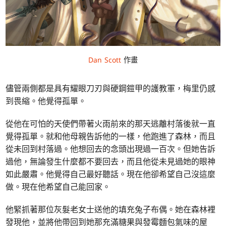
Dan Scott
作畫
儘管兩側都是具有耀眼刀刃與硬鋼鎧甲的護教軍，梅里仍感
到畏縮。他覺得孤單。
從他在可怕的天使們帶著火雨前來的那天逃離村落後就一直
覺得孤單。就和他母親告訴他的一樣，他跑進了森林，而且
從未回到村落過。他想回去的念頭出現過一百次。但她告訴
過他，無論發生什麼都不要回去，而且他從未見過她的眼神
如此嚴肅。他覺得自己最好聽話。現在他卻希望自己沒這麼
做。現在他希望自己能回家。
他緊抓著那位灰髮老女士送他的填充兔子布偶。她在森林裡
發現他，並將他帶回到她那充滿糖果與發霉麵包氣味的屋