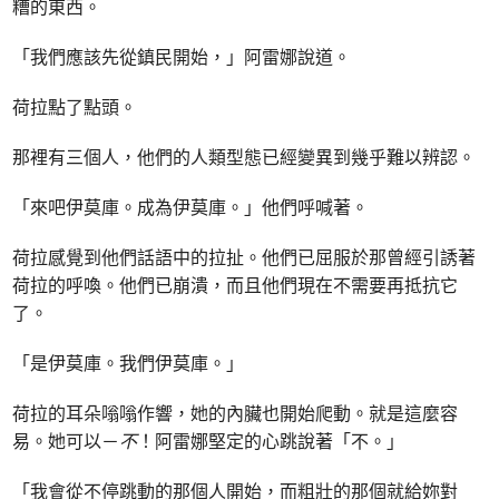
糟的東西。
「我們應該先從鎮民開始，」阿雷娜說道。
荷拉點了點頭。
那裡有三個人，他們的人類型態已經變異到幾乎難以辨認。
「來吧伊莫庫。成為伊莫庫。」他們呼喊著。
荷拉感覺到他們話語中的拉扯。他們已屈服於那曾經引誘著
荷拉的呼喚。他們已崩潰，而且他們現在不需要再抵抗它
了。
「是伊莫庫。我們伊莫庫。」
荷拉的耳朵嗡嗡作響，她的內臟也開始爬動。就是這麼容
易。她可以－
不
！阿雷娜堅定的心跳說著「不。」
「我會從不停跳動的那個人開始，而粗壯的那個就給妳對