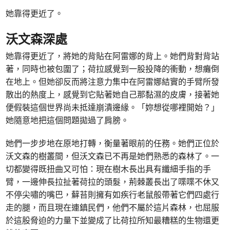
她靠得更近了。
沃文森深處
她靠得更近了，將她的背貼在阿雷娜的背上。她們背對背站
著，同時也被包圍了；荷拉感覺到一股投降的衝動，想癱倒
在地上。但她卻反而將注意力集中在阿雷娜結實的手臂所發
散出的熱度上，感覺到它貼著她自己那黏濕的皮膚，接著她
便假裝這個世界尚未抵達崩潰邊緣。「妳想從哪裡開始？」
她隨意地把這個問題拋過了肩膀。
她們一步步地在原地打轉，衡量著眼前的任務。她們正位於
沃文森的樹叢間，但沃文森已不再是她們熟悉的森林了。一
切都變得既扭曲又可怕：現在樹木長出具有纖細手指的手
臂，一邊伸長拉扯著荷拉的頭髮，荊棘叢長出了喋喋不休又
不停尖嘯的嘴巴，蘚苔則擁有如疾行老鼠般帶著它們四處行
走的腿，而且現在連鎮民們，他們不屬於這片森林，也屈服
於這股脅迫的力量下並變成了比荷拉所知最糟糕的生物還更