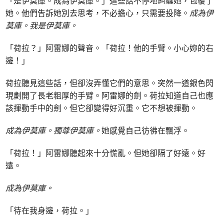
「是伊莫庫。成為伊莫庫。」這些話不停地糾纏她，包覆了
她。他們告訴她別去思考，不必擔心，只需要投降。
成為伊
莫庫。我是伊莫庫。
「荷拉？」阿雷娜的聲音。「荷拉！他的手臂。小心妳的右
邊！」
荷拉聽見這些話，但卻沒弄懂它們的意思。突然一道銀色閃
現劃開了長老粗厚的手臂。阿雷娜的劍。荷拉知道自己也應
該揮動手中的劍。但它卻變得好沉重。它不想被揮動。
成為伊莫庫。獨尊伊莫庫。
她感覺自己彷彿在飄浮。
「荷拉！」阿雷娜聽起來十分慌亂。但她卻隔了好遠。好
遠。
成為伊莫庫。
「待在我身邊，荷拉。」