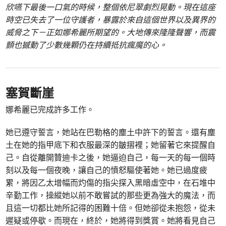
欣嚥下最後一口氣的時候，整個依尼翠劇烈晃動。現在這座
時空已失去了一位守護者，暴露於來自這個世界以及異界的
威脅之下－正如娜希麗所期望的。大地傳來隆隆聲響，而震
顫也撼動了少數幾顆仍在持續抵抗瘋魔的心。
塞賀斷崖
娜希麗已完成許多工作。
她已遵守誓言，她站在巴勒格的塵土中許下的誓言。還有塵
土在她的指甲底下和衣服最深的皺摺裡；她留著它來提醒自
己。自從離開贊迪卡之後，她逼迫自己，每一天的每一個時
刻以及每一個夜晚，讓自己的憤怒驅使著她。她已過度疲
累，將因乙太增幅而灼傷的指尖探入黑暗虛空中，在石堆中
辛勤工作，操縱她以前不敢嘗試的那些更為強大的魔法，而
且這一切都比她所記得的困難十倍。但她卻從未抱怨，從未
遲疑或停歇。而現在，終於，她將得到獎賞。她將看見自己