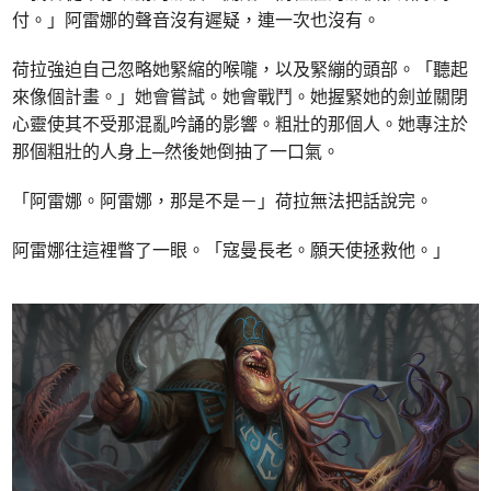
付。」阿雷娜的聲音沒有遲疑，連一次也沒有。
荷拉強迫自己忽略她緊縮的喉嚨，以及緊繃的頭部。「聽起
來像個計畫。」她會嘗試。她會戰鬥。她握緊她的劍並關閉
心靈使其不受那混亂吟誦的影響。粗壯的那個人。她專注於
那個粗壯的人身上─然後她倒抽了一口氣。
「阿雷娜。阿雷娜，那是不是－」荷拉無法把話說完。
阿雷娜往這裡瞥了一眼。「寇曼長老。願天使拯救他。」