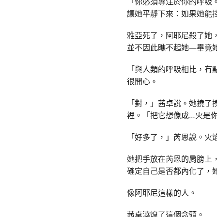
「你必須專注於你的呼吸
讓她平靜下來：如果她能
雅亞死了，阿耶尼殺了她
並不因此瞧不起她—畢竟
「與人類的呼吸相比，有
很開心。
「對，」茜卓說。她撓了
裡。「把它想像成
…
火是
「好多了，」芮恩說。火
她把手放在芮恩的肩膀上
確定自己是否都內化了，
像阿耶尼這樣的人。
茜卓澆熄了這個念頭。