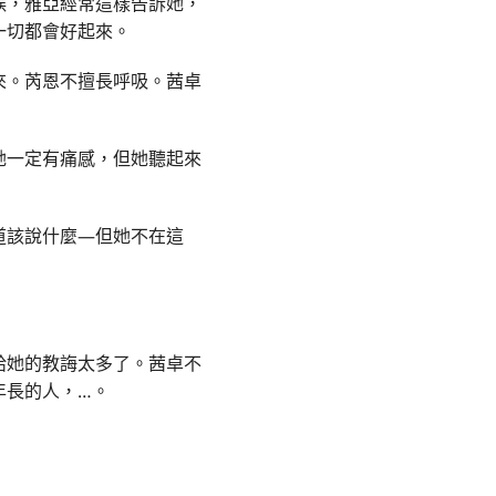
候，雅亞經常這樣告訴她，
一切都會好起來。
來。芮恩不擅長呼吸。茜卓
她一定有痛感，但她聽起來
道該說什麼—但她不在這
」
給她的教誨太多了。茜卓不
年長的人，
…
。