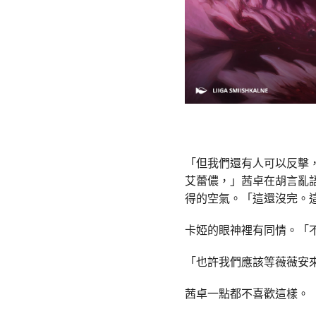
「但我們還有人可以反擊
艾蕾儂，」茜卓在胡言亂
得的空氣。「這還沒完。
卡婭的眼神裡有同情。「
「也許我們應該等薇薇安
茜卓一點都不喜歡這樣。