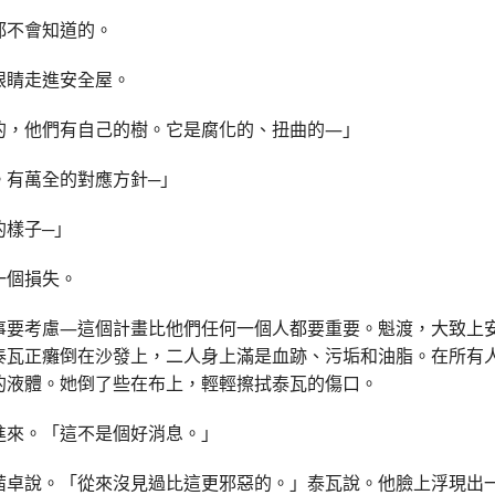
都不會知道的。
眼睛走進安全屋。
的，他們有自己的樹。它是腐化的、扭曲的—」
。有萬全的對應方針─」
的樣子─」
一個損失。
事要考慮—這個計畫比他們任何一個人都要重要。魁渡，大致上
泰瓦正癱倒在沙發上，二人身上滿是血跡、污垢和油脂。在所有
的液體。她倒了些在布上，輕輕擦拭泰瓦的傷口。
進來。「這不是個好消息。」
茜卓說。「從來沒見過比這更邪惡的。」泰瓦說。他臉上浮現出