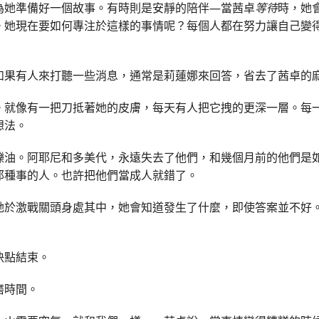
為她準備好一個故事。有時則是安靜的陪伴—當茜卓
等待
時，她
。她現在要如何專注於這樣的事情呢？每個人都在努力讓自己變
如果有人來打聽一些消息，通常是莉蓮娜來回答，省去了茜卓的
。就像有一把刀抵著她的皮膚，每天有人把它拽的更深一層。每
想法。
礫油。阿耶尼和多美代，永遠失去了他們，和幾個月前的他們是
那種事的人。也許把他們當成人就錯了。
她於激戰關頭身處其中，她會知道發生了什麼，即使答案並不好
快點結束。
磨時間。