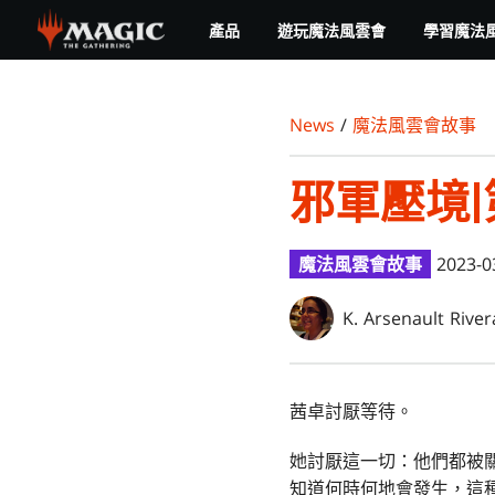
Skip
產品
遊玩魔法風雲會
學習魔法
to
main
content
News
/
魔法風雲會故事
邪軍壓境
魔法風雲會故事
2023-0
K. Arsenault River
茜卓討厭等待。
她討厭這一切：他們都被
知道何時何地會發生，這