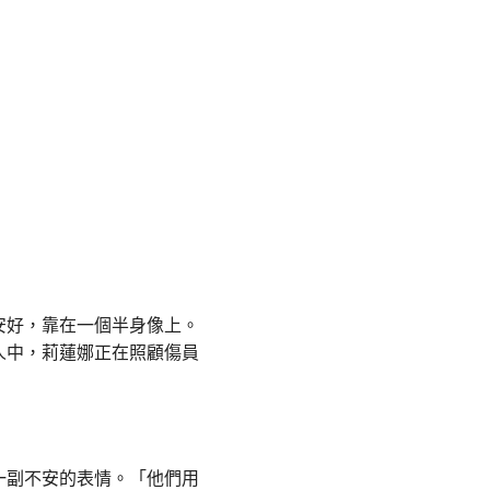
安好，靠在一個半身像上。
人中，莉蓮娜正在照顧傷員
一副不安的表情。「他們用