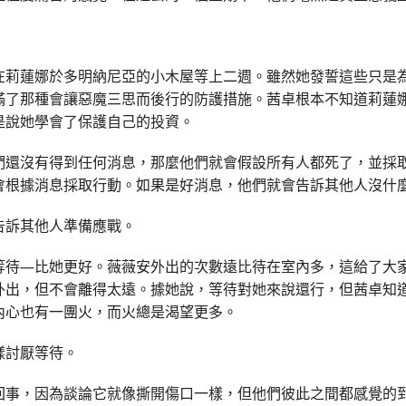
在莉蓮娜於多明納尼亞的小木屋等上二週。雖然她發誓這些只是
滿了那種會讓惡魔三思而後行的防護措施。茜卓根本不知道莉蓮
是說她學會了保護自己的投資。
們還沒有得到任何消息，那麼他們就會假設所有人都死了，並採
會根據消息採取行動。如果是好消息，他們就會告訴其他人沒什
告訴其他人準備應戰。
等待—比她更好。薇薇安外出的次數遠比待在室內多，這給了大
外出，但不會離得太遠。據她說，等待對她來說還行，但茜卓知
內心也有一團火，而火總是渴望更多。
樣討厭等待。
回事，因為談論它就像撕開傷口一樣，但他們彼此之間都感覺的到