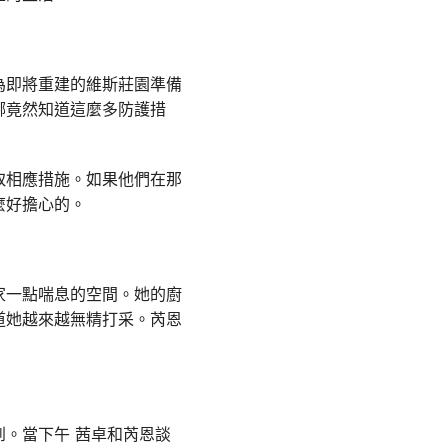
為即將重建的維斯莊園準備
娜竟然知道這麼多防護措
取相應措施。如果他們在那
麼好擔心的。
家一點喘息的空間。她的廚
道她越來越無精打采。芮恩
。當下午 茜卓和芮恩談