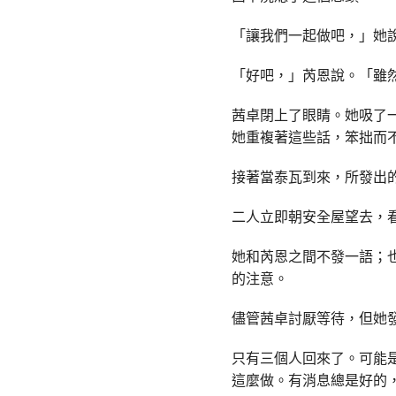
「讓我們一起做吧，」她
「好吧，」芮恩說。「雖
茜卓閉上了眼睛。她吸了
她重複著這些話，笨拙而
接著當泰瓦到來，所發出
二人立即朝安全屋望去，
她和芮恩之間不發一語；
的注意。
儘管茜卓討厭等待，但她
只有三個人回來了。可能
這麼做。有消息總是好的