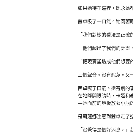
如果她待在這裡，她永遠
茜卓吸了一口氣。她閉著
「我們對樹的看法是正確
「他們超出了我們的計畫
「把現實塑造成他們想要
三個聲音。沒有妮莎。又
茜卓嚥了口氣。還有別的
在她睜開眼睛時，卡婭和
—她面前的地板放著小瓶
是莉蓮娜注意到茜卓走了
「沒覺得是個好消息，」