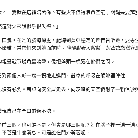
說。「我就在這裡陪著你。有些火不值得浪費空氣；關鍵是要辨
然這對火來說似乎很失禮。」
一口氣。在她的腦海深處，能聽到賈亞穩定的聲音告訴她，要專
不優雅，當它們來到她面前時。
你得對著火說話。找出它想做什
的粗暴戰爭號角轟鳴聲，像把斧頭一樣落在他們之間。
看到兩個人影一瘸一拐地走進門。茜卓的呼吸在喉嚨裡停住。
也沒有必要。茜卓向安全屋走去，向灰暗的天空發射了一顆信號
發現自己在門口猶豫不決。
是前三個，也可能不是。但會是哪三個呢？她在腦子裡一遍一遍
，不管是什麼消息。可是誰在門外等著呢？