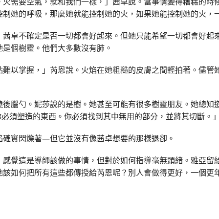
。火需要空氣，就和我們一樣，」茜卓說。當事情變得糟糕的時
控制她的呼吸，那麼她就能控制她的火，如果她能控制她的火，
，茜卓不確定是否一切都會好起來。但她只能希望一切都會好起
她是個樹靈。他們大多數沒有肺。
點難以掌握，」芮恩說。火焰在她粗糙的皮膚之間輕拍著。儘管
撓後腦勺。妮莎說的是樹。她甚至可能有很多樹靈朋友。她總知
你必須塑造的東西。你必須找到其中無用的部分，並將其切斷。
焰確實閃爍著—但它並沒有像茜卓想要的那樣退卻。
，感覺這是導師該做的事情，但對於如何指導毫無頭緒。雅亞留
她該如何把所有這些都傳授給芮恩呢？別人會做得更好，一個更