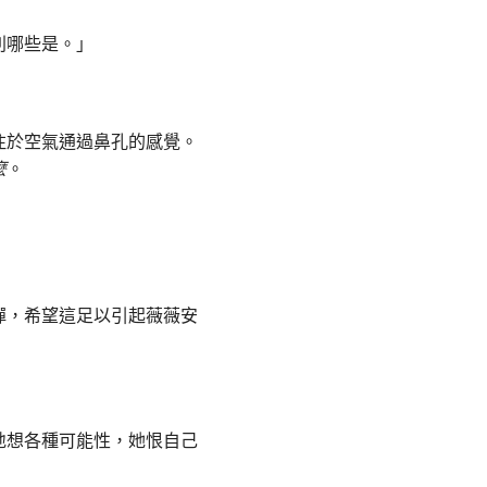
別哪些是。」
注於空氣通過鼻孔的感覺。
麼
。
彈，希望這足以引起薇薇安
地想各種可能性，她恨自己