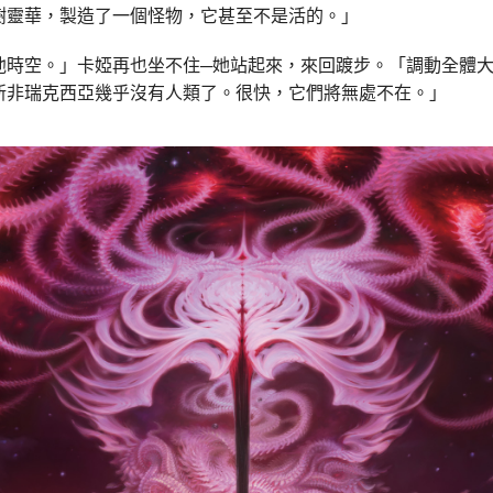
樹靈華，製造了一個怪物，它甚至不是活的。」
他時空。」卡婭再也坐不住─她站起來，來回踱步。「調動全體
新非瑞克西亞幾乎沒有人類了。很快，它們將無處不在。」