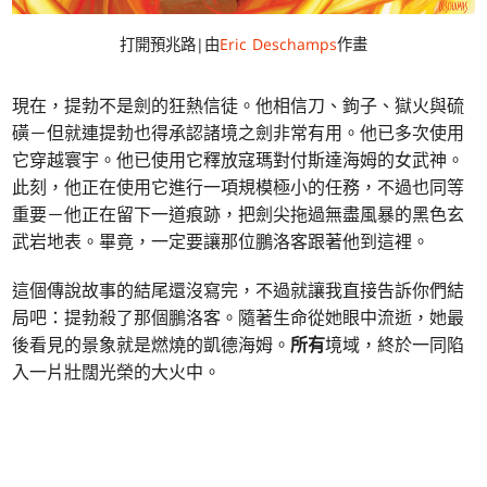
打開預兆路|由
Eric Deschamps
作畫
現在，提勃不是劍的狂熱信徒。他相信刀、鉤子、獄火與硫
磺－但就連提勃也得承認諸境之劍非常有用。他已多次使用
它穿越寰宇。他已使用它釋放寇瑪對付斯達海姆的女武神。
此刻，他正在使用它進行一項規模極小的任務，不過也同等
重要－他正在留下一道痕跡，把劍尖拖過無盡風暴的黑色玄
武岩地表。畢竟，一定要讓那位鵬洛客跟著他到這裡。
這個傳說故事的結尾還沒寫完，不過就讓我直接告訴你們結
局吧：提勃殺了那個鵬洛客。隨著生命從她眼中流逝，她最
後看見的景象就是燃燒的凱德海姆。
所有
境域，終於一同陷
入一片壯闊光榮的大火中。