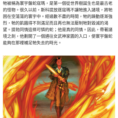
牠被稱為寰宇盤蛇寇瑪，是第一個從世界樹誕生也是最古老
的怪物。很久以前，斯科提放逐寇瑪不讓牠進入諸境，將牠
困在空蕩蕩的寰宇中。經過數不盡的時間，牠的躁動逐漸強
烈，牠的飢餓得不到滿足而且再也無法壓制牠對毀滅的渴
望。提勃同情這條可憐的蛇；他是真的同情。因此，帶著諸
境之劍，他劃開了一個通往女武神家園的入口，使寰宇盤蛇
能夠在那裡補足牠失去的時光。