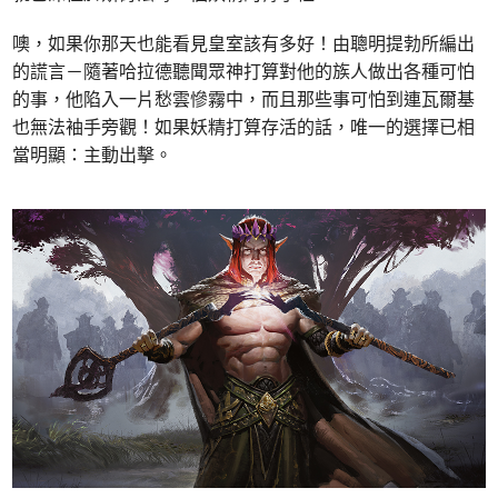
噢，如果你那天也能看見皇室該有多好！由聰明提勃所編出
的謊言－隨著哈拉德聽聞眾神打算對他的族人做出各種可怕
的事，他陷入一片愁雲慘霧中，而且那些事可怕到連瓦爾基
也無法袖手旁觀！如果妖精打算存活的話，唯一的選擇已相
當明顯：主動出擊。