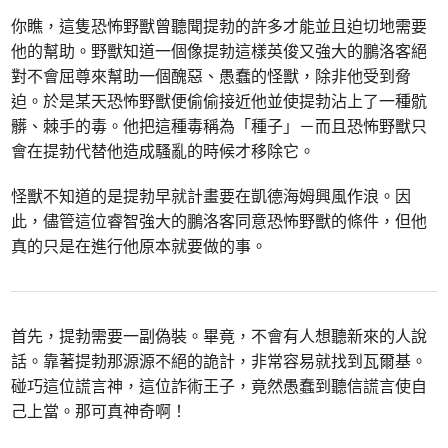
你瞧，這隻恐怖野獸曾聽聞提勃的許多才能並且迫切地需要
他的幫助。野獸知道一個像提勃這樣英俊又強大的鵬洛客絕
對不會屈尊來幫助一個醜惡、愚蠢的怪獸，除非他受到脅
迫。於是某天恐怖野獸便偷偷接近他並使提勃沾上了一種骯
髒、棘手的毒。他把這種毒稱為「種子」－而且恐怖野獸只
會在提勃代替他造成騷亂的時候才移除它。
怪獸不知道的是提勃早就計畫要在凱德海姆興風作浪。因
此，儘管這位睿智強大的鵬洛客同意恐怖野獸的條件，但他
真的只是在進行他原本就要做的事。
首先，提勃需要一副偽裝。畢竟，不會有人想聽新來的人說
話。靠著提勃那源源不絕的詭計，非常容易就找到瓦爾基。
碰巧這位謊言神，這位詐術王子，竟然愚蠢到聽信謊言使自
己上當。那可真神奇啊！