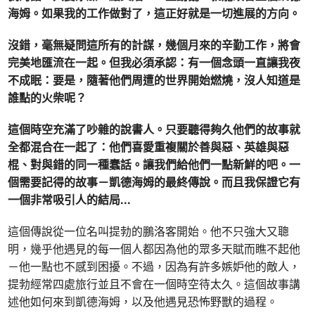
海姆。如果我的工作做對了，這正好就是一切進展的方向。
沒錯，毫無疑問這所有的計謀，幾個月來的辛勤工作，將會
完美地匯流在一起。但我必須承認：有一個念頭一直讓我夜
不成眠：要是，隨著他們周遭的世界開始燃燒，沒人知道是
誰點的火柴呢？
這個時空充滿了吵雜的說書人。只要聽得夠久他們的故事就
全都混合在一起了：他們喜愛重複關於善與惡、英雄與惡
棍、對與錯的同一種蠢話。讓我們給他們一點新鮮的吧。一
個需要記得的故事－凱德海姆的最終傳說。而且我保證它有
一個非常吸引人的結局
...
這個傳說從一位名叫提勃的鵬洛客開始。他不只強大又聰
明，幾乎他遇見的每一個人都因為他的眾多天賦而瞧不起他
－他一點也不感到困擾。不過，因為有許多嫉妒他的敵人，
提勃經常四處旅行並且不會在一個時空待太久。這個故事講
述他如何來到凱德海姆，以及他遇見恐怖野獸的過程。