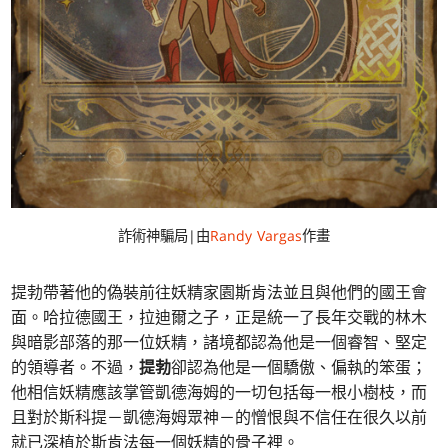
詐術神騙局|由
Randy Vargas
作畫
提勃帶著他的偽裝前往妖精家園斯肯法並且與他們的國王會
面。哈拉德國王，拉迪爾之子，正是統一了長年交戰的林木
與暗影部落的那一位妖精，諸境都認為他是一個睿智、堅定
的領導者。不過，
提勃
卻認為他是一個驕傲、偏執的笨蛋；
他相信妖精應該掌管凱德海姆的一切包括每一根小樹枝，而
且對於斯科提－凱德海姆眾神－的憎恨與不信任在很久以前
就已深植於斯肯法每一個妖精的骨子裡。