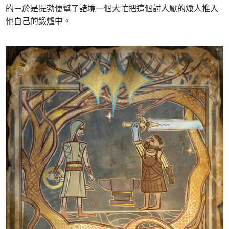
的－於是提勃便幫了諸境一個大忙把這個討人厭的矮人推入
他自己的鍛爐中。