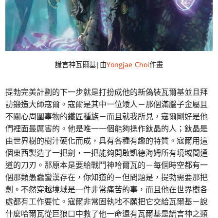
謊言神瓦爾基|由
Yongjae Choi
作畫
提勃完美計劃的下一步就是打扮成他的新偽裝瓦爾基並且拜
訪鍛造大師寇爾。寇爾是其中一位矮人－那個滿腦子金屬且
不關心周圍事物的鐵匠種族－而且就我所見，寇爾剛好是他
們裡面最厲害的。他是唯一一個能夠操作鈦晶的人；鈦晶是
由世界樹的樹汁硬化而成，具有各種有趣的特質。寇爾用這
個東西製造了一把劍，一把能夠開啟凱德海姆所有境域間通
道的刀刃。那原本是要給戰鬥神哈爾瓦的－每個時空都有一
個那類愚蠢蠻漢存在，你知道的－但問題是，提勃需要那把
劍。不然穿越境域是一件非常痛苦的事，而且他在世界樹各
處都有工作要忙。寇爾非常固執地不願把它交給瓦爾基－說
什麼哈爾瓦從巨狼口中救了他一命還有瓦爾基是謊言神之類