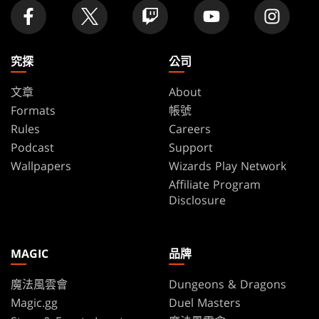
究探
公司
文章
About
Formats
帳號
Rules
Careers
Podcast
Support
Wallpapers
Wizards Play Network
Affiliate Program
Disclosure
MAGIC
品牌
魔法風雲會
Dungeons & Dragons
Magic.gg
Duel Masters