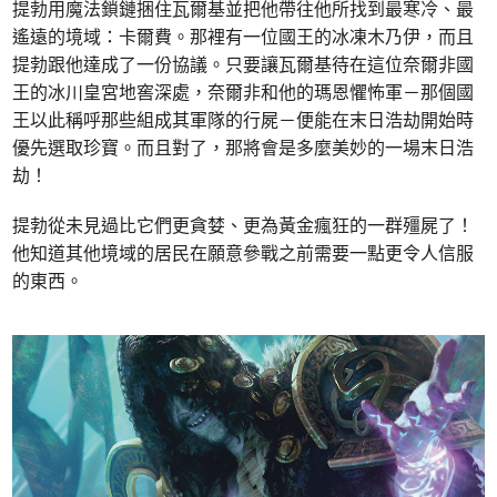
提勃用魔法鎖鏈捆住瓦爾基並把他帶往他所找到最寒冷、最
遙遠的境域：卡爾費。那裡有一位國王的冰凍木乃伊，而且
提勃跟他達成了一份協議。只要讓瓦爾基待在這位奈爾非國
王的冰川皇宮地窖深處，奈爾非和他的瑪恩懼怖軍－那個國
王以此稱呼那些組成其軍隊的行屍－便能在末日浩劫開始時
優先選取珍寶。而且對了，那將會是多麼美妙的一場末日浩
劫！
提勃從未見過比它們更貪婪、更為黃金瘋狂的一群殭屍了！
他知道其他境域的居民在願意參戰之前需要一點更令人信服
的東西。