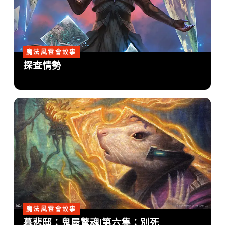
魔法風雲會故事
探查情勢
魔法風雲會故事
暮悲邸：鬼屋驚魂|第六集：別死