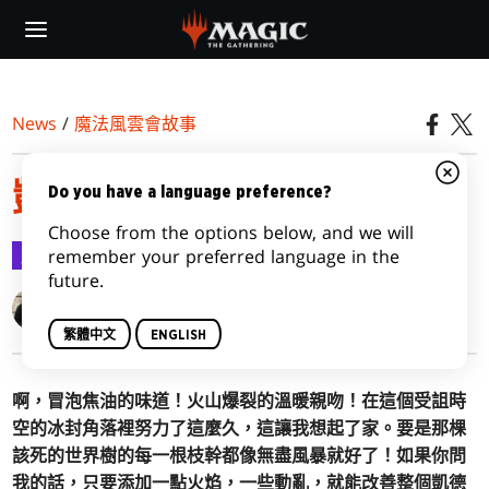
Skip
to
main
content
News
/
魔法風雲會故事
凱德海姆第三集：提勃傳
Do you have a language preference?
Choose from the options below, and we will
魔法風雲會故事
2021-01-21
remember your preferred language in the
future.
Roy Graham
Jenna Helland
繁體中文
ENGLISH
啊，冒泡焦油的味道！火山爆裂的溫暖親吻！在這個受詛時
空的冰封角落裡努力了這麼久，這讓我想起了家。要是那棵
該死的世界樹的每一根枝幹都像無盡風暴就好了！如果你問
我的話，只要添加一點火焰，一些動亂，就能改善整個凱德