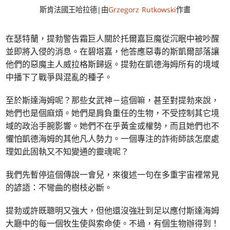
斯肯法國王哈拉德|由
Grzegorz Rutkowski
作畫
在瑟特蘭，提勃警告霜巨人關於托爾嘉巨魔從沉眠中被吵醒
並即將入侵的消息。在碧塔嘉，他答應惡毒的斯凱爾部落讓
他們的惡魔主人威拉格斯歸返。提勃在凱德海姆所有的境域
中播下了戰爭與混亂的種子。
至於斯達海姆呢？那些女武神－這個嘛，甚至對提勃來說，
她們也是個麻煩。她們是肩負重任的生物，不受控制其它境
域的政治手腕影響。她們不在乎黃金或權勢，而且她們也不
懼怕凱德海姆的其他凡人勢力。一個專注的詐術師該怎麼處
理如此固執又不知變通的靈魂呢？
我們先暫停這個傳說一會兒，來復述一句在多重宇宙裡常見
的諺語：不彎曲的樹枝必斷。
提勃或許既聰明又強大，但他還沒強壯到足以應付斯達海姆
大廳中的每一個牧生使與索命使。不過，有個生物辦得到！