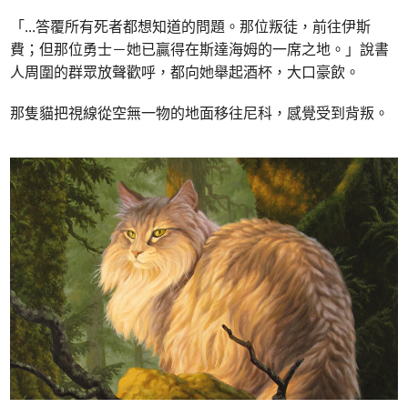
「
...
答覆所有死者都想知道的問題。那位叛徒，前往伊斯
費；但那位勇士－她已贏得在斯達海姆的一席之地。」說書
人周圍的群眾放聲歡呼，都向她舉起酒杯，大口豪飲。
那隻貓把視線從空無一物的地面移往尼科，感覺受到背叛。