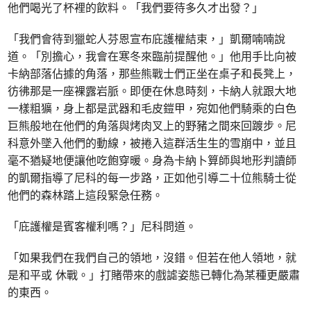
他們喝光了杯裡的飲料。「我們要待多久才出發？」
「我們會待到獵蛇人芬恩宣布庇護權結束，」凱爾喃喃說
道。「別擔心，我會在寒冬來臨前提醒他。」他用手比向被
卡納部落佔據的角落，那些熊戰士們正坐在桌子和長凳上，
彷彿那是一座裸露岩脈。即便在休息時刻，卡納人就跟大地
一樣粗獷，身上都是武器和毛皮鎧甲，宛如他們騎乘的白色
巨熊般地在他們的角落與烤肉叉上的野豬之間來回踱步。尼
科意外墜入他們的動線，被捲入這群活生生的雪崩中，並且
毫不猶疑地便讓他吃飽穿暖。身為卡納卜算師與地形判讀師
的凱爾指導了尼科的每一步路，正如他引導二十位熊騎士從
他們的森林踏上這段緊急任務。
「庇護權是賓客權利嗎？」尼科問道。
「如果我們在我們自己的領地，沒錯。但若在他人領地，就
是和平或 休戰。」打賭帶來的戲謔姿態已轉化為某種更嚴肅
的東西。