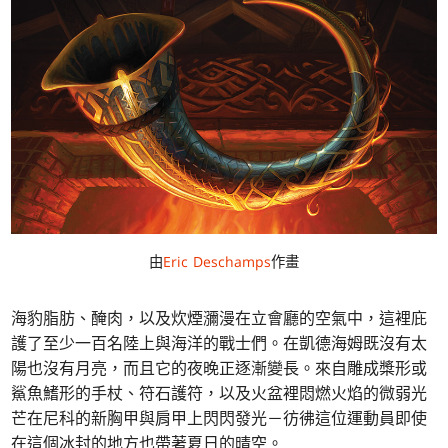
由
Eric Deschamps
作畫
海豹脂肪、醃肉，以及炊煙瀰漫在立會廳的空氣中，這裡庇
護了至少一百名陸上與海洋的戰士們。在凱德海姆既沒有太
陽也沒有月亮，而且它的夜晚正逐漸變長。來自雕成槳形或
鯊魚鰭形的手杖、符石護符，以及火盆裡悶燃火焰的微弱光
芒在尼科的新胸甲與肩甲上閃閃發光－彷彿這位運動員即使
在這個冰封的地方也帶著夏日的晴空。