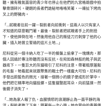
聽。擁有稚氣面容的青少年也停止在他們的九宮格遊戲中拍
擊骨頭碎片。硬朗的長者們詭秘地咯咯笑著，一邊扯下烤肉
叉上的野豬肉。
「
...
弒親者往前一躍－裂航者向前衝刺，這兩人以只有家人
才知道的惡意戰鬥著。最後，裂航者把弒親者手上的劍扭
下，使他摔倒在地，然後用他自己的叛徒刀刃刺穿了他的心
臟，插入她曾立誓過的這片土地
...
」
尼科從另一個卡納人吃了一半的餐盤上偷拿了一塊燻肉，那
個人因過於專注聆聽而沒有反抗。在宛如森林般的靴子與武
器底下，一隻巨大的灰貓吸引了尼科的注意。帶著粗厚蓬鬆
的毛髮，牠看起來就跟聚集的戰士們一樣龐大可怕。尼科的
手發出蔚藍色的微光，接著一個微小的鏡子便成形於掌中。
他們把它精準地向貓投擲。這隻貓豎起耳朵，向前猛撲－然
後鏡子消失了。
「
...
她為家人報了仇，血腥憤怒的浪潮靜止為一面平靜的海
洋，裂航者跪了下來；隨著每一次心跳，她血管中的毒藥便