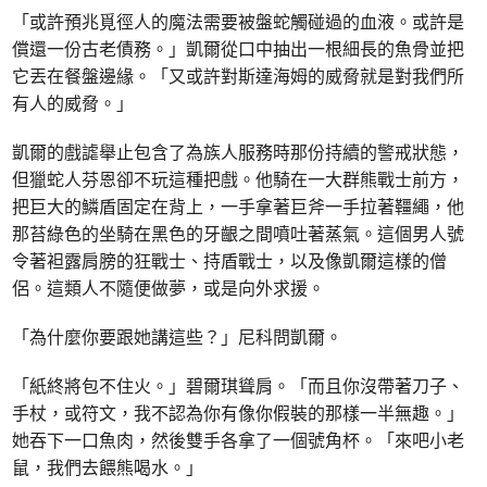
「或許預兆覓徑人的魔法需要被盤蛇觸碰過的血液。或許是
償還一份古老債務。」凱爾從口中抽出一根細長的魚骨並把
它丟在餐盤邊緣。「又或許對斯達海姆的威脅就是對我們所
有人的威脅。」
凱爾的戲謔舉止包含了為族人服務時那份持續的警戒狀態，
但獵蛇人芬恩卻不玩這種把戲。他騎在一大群熊戰士前方，
把巨大的鱗盾固定在背上，一手拿著巨斧一手拉著韁繩，他
那苔綠色的坐騎在黑色的牙齦之間噴吐著蒸氣。這個男人號
令著袒露肩膀的狂戰士、持盾戰士，以及像凱爾這樣的僧
侶。這類人不隨便做夢，或是向外求援。
「為什麼你要跟她講這些？」尼科問凱爾。
「紙終將包不住火。」碧爾琪聳肩。「而且你沒帶著刀子、
手杖，或符文，我不認為你有像你假裝的那樣一半無趣。」
她吞下一口魚肉，然後雙手各拿了一個號角杯。「來吧小老
鼠，我們去餵熊喝水。」