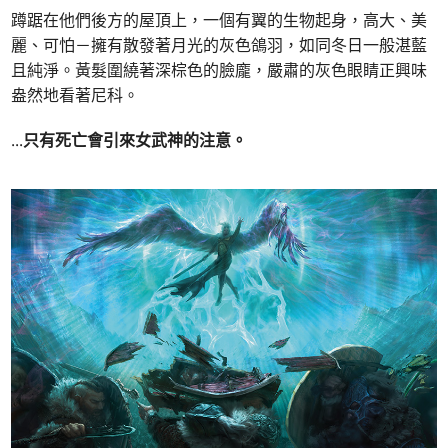
蹲踞在他們後方的屋頂上，一個有翼的生物起身，高大、美
麗、可怕－擁有散發著月光的灰色鴿羽，如同冬日一般湛藍
且純淨。黃髮圍繞著深棕色的臉龐，嚴肅的灰色眼睛正興味
盎然地看著尼科。
...
只有死亡會引來女武神的注意。