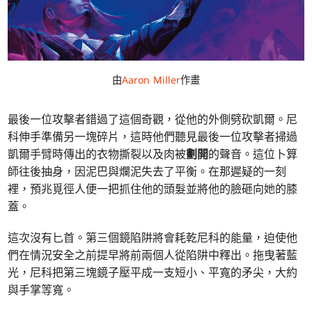
由
Aaron Miller
作畫
最後一位攻擊者錯過了這個奇觀，從他的外側劈砍凱爾。尼
科伸手準備另一塊碎片，這時他們聽見最後一位攻擊者掃過
凱爾手臂時傳出的衣物撕裂以及肉被
劃開
的聲音。這位卜算
師往後抽身，因泥巴與爛泥失去了平衡。在那遲疑的一刻
裡，預兆覓徑人便一把抓住他的頭髮並將他的臉砸向她的膝
蓋。
這次沒有匕首。第三個鏡陷阱將會耗乾尼科的能量，迫使他
們在情況安全之前提早將前兩個人從陷阱中釋出。拖曳著藍
光，尼科把第三塊鏡子壓平成一支短小、平寬的矛尖，大約
與手掌等寬。