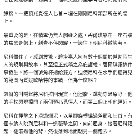
鯨鬚。一把預兆覓徑人匕首－埋在剛剛尼科頭部所在的牆
上。
最重要的是，在積雪仍無人觸碰之處，碧爾琪靠在一座石牆
的焦黑骨架上，刺青不停閃耀，一邊往下朝尼科微笑著。
尼科僵住了。感到震驚。碧塔嘉人擁有數十個關於幫助陌生
人的規則與故事，甚至還正式稱之為庇護權。碧爾琪讓這件
事發生。將一個號角杯遞給雙方。迫使尼科在水手們聽得見
的範圍內質疑歐哈特的事蹟－但為什麼呢？
凱爾的叫喊聲將尼科拉回現實。他迴旋、跳動穿過原野，他
的手杖閃現擋開了兩個預兆覓徑人，而第三個正朝他逼近。
尼科在揮擊之下滑過爛泥，以單腳旋轉繞過斧頭和匕首。有
個卡納人跳到尼科和一道襲擊之間，向前屈身，接著尼科躍
起，翻滾過他的背，然後落到地面朝另一側跑去。