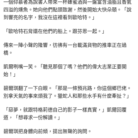
一個仰慕者為說書人帶來一杯蜂蜜酒與一盤富含油脂且香氣
四溢的燻魚。她向他們點頭致謝，然後開始大快朵頤。「說
到響亮的名字，我沒在這裡看到歐哈特。」
「歐哈特石背還在他們的船上。跟芬恩一起。」
傳來一陣小聲的隆響，彷彿有一台載滿貨物的推車正在過
橋。
凱爾咧嘴一笑。「聽見那個了嗎？他們的偉大志業正要開
始！」
碧爾琪翻了一下白眼。「那是一條預兆路，你這個鄉巴佬。
別拿天氣的事來煩我了。獵蛇人和那些水手有什麼牽扯？」
「惡夢，就跟特格莉德自己的影子一樣真實，」凱爾回覆
道，「想尋求一份解讀。」
碧爾琪把身體向前傾，提出無聲的詢問。