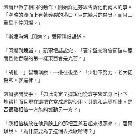
凱爾也做了相同的動作，開始詳述芬恩告訴他們兩人的事。
「空曠的湖面上有著碎裂的港口，巨蛇鱗片的惡臭，而且三
重星不停閃爍。」
「斯達海姆
...
閃爍？」碧爾琪低語道。
「閃爍到
熄滅
，」凱爾把話說完。「寰宇盤蛇將會衝破牢籠
而且牠吞噬的第一樣東西會是光芒。」
「胡扯，」碧爾琪說，一邊往後坐。「少壯不努力，老大徒
傷悲。就這樣。」
凱爾張開雙手。「如此肯定？據說他從寰宇盤蛇身上扯下一
塊鱗片而且現在還把它當成盾牌使用。芬恩和寇瑪相連。是
否很難相信一方能夠撼動另一方？」
「我相信橫放在他肩膀上的那把巨斧看起來很漂亮，」碧爾
琪說。「為什麼要為了這個去找歐哈特？」