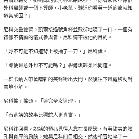
碧爾琪轉身，把剩餘的號角杯遞給尼科。「你看起來不像個
外科醫師或一個卜算師，小老鼠。難道你看著一道疤痕就知
道其成因？」
尼科交疊雙臂。凱爾接過號角杯並敷衍地啜了一口，一個有
禮卻不情願的儀式參與者，尼科猜不透他的目的。
「妳不可能不知道背上被捅了一刀，」尼科說。
「即便是意外也不可能嗎？」碧爾琪輕柔地問道。
一群卡納人帶著嘈雜的笑聲衝出大門，然後往下風處移動對
雪地小解。
尼科搖了搖頭。「這完全沒道理。」
「石背講的故事比獵蛇人更真實。」
尼科往回看。說話的預兆覓徑人靠在長屋邊，有著甜美的臉
孔與寬厚的肩膀。她與尼科四目相交，然後朝雪地啐了一