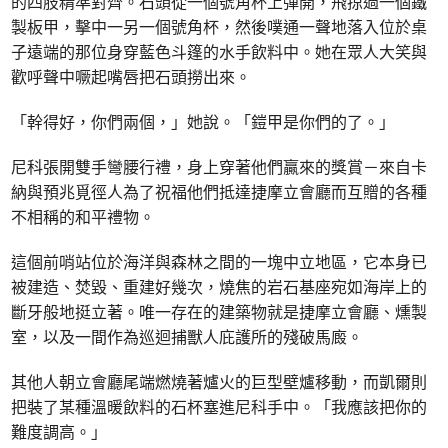
的四肢精準對齊。石頭從一個號角杯上彈開，飛掠過一個鐵
製板甲，擊中一另一個號角杯，然後噗通一聲地落入位於桌
子遠端的那位身穿藍色斗篷的水手飲料中。她在眾人大笑與
歡呼聲中噘起嘴唇把石頭撈出來。
「幹得好，你們兩個，」她說。「鎧甲是你們的了。」
尼科張開雙手彎腰行禮，身上穿著他們贏來的獎賞－來自卡
納與預兆覓徑人為了祝福他們抵達捷摩立會廳而互贈的各種
不相稱的和平禮物。
這個前哨站位於海洋與森林之間的一塊中立地區，它本身已
被建造、焚毀、重建好幾次，燒焦的岩石基座宛如海岸上的
斷牙般地挺立著。唯一存在的建築物就是捷摩立會廳、燻製
室，以及一間作為巡迴捕獸人庇護所的殘破馬廄。
其他人朝立會廳尾端燃燒著爐火的巨型壁爐移動，而凱爾則
把裝了某種溫暖飲料的石杯塞進尼科手中。「我應該把你的
難度調高。」