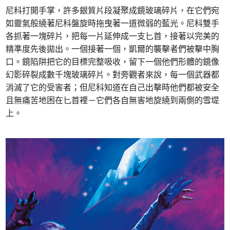
尼科打開手掌，許多銀質片段凝聚成鏡玻璃碎片，在它們宛
如靈氣般繞著尼科盤旋時拖曳著一道微弱的藍光。尼科雙手
各抓著一塊碎片，把每一片延伸成一支匕首，接著以完美的
精準度先後拋出。一個接著一個，凱爾的襲擊者們被擊中胸
口。鏡陷阱把它的目標完整吸收，留下一個他們形體的鏡像
幻影碎裂成數千塊玻璃碎片。對旁觀者來說，每一個武器都
消滅了它的受害者；但尼科知道在自己出擊時他們都被安全
且無痛苦地困在匕首裡－它們各自無害地旋繞到兩側的雪堤
上。