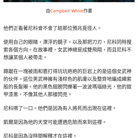
由
Campbell White
作畫
他們正看著尼科會不會了結那位預兆覓徑人。
使用自己的眼睛，漂浮的鏡子，以及那把刀刃，尼科同時搜
索各個方向。在故事裡，女武神總是成雙飛翔，而且尼科不
想讓某個人被帶走。
蹲踞在一塊被雨和雹打得坑坑疤疤的巨岩上的是這個女武神
的伙伴。這位男武神擁有淺棕色的肌膚以及整齊地編成繩索
般的長髮辮。他的黑色翅膀閃爍著一波波瑪瑙綠光，他的鎧
甲漆黑，不像其他人那樣閃亮。
尼科嚥了一口。他們是因為有人將死而出現在這裡。
凱爾是因為他的天堂可能遭遇危險而來到這裡。
尼科是因為沒時間解釋才在這裡。