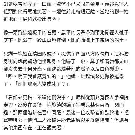
凱爾朝雪地啐了一口血，驚愕不已又眼冒金星。預兆覓徑人
低頭對他得意地笑著，一邊往前走縮短距離，當她的腳一抬
離地面，尼科就投出長矛。
像一顆飛掠過板甲的石頭，扁平的長矛滑到預兆覓徑人靴子
底下。她滑了一跤重重地摔倒，她的頭撞上了凍結的泥土。
只剩一塊還在繞圈的鏡子，提供了四面八方的視角，尼科潛
身衝向凱爾幫助他坐起身。他嚇了一跳，鼻子和嘴唇都是血
卻沒失去任何牙齒。血跡點綴著他的鬍子以及白色狐裘。
「呼，明天我會感覺到的，」他說，比起憤怒更像被逗樂
了。「你把那兩人變成冰了？」
「看起來更糟，不過他們沒事。」尼科從預兆覓徑人手裡拽
走刀，然後在最後一塊旋繞的鏡子裡看見某個東西一閃而
過。那兩個陷阱在雪中閃耀。最後一位攻擊者俯臥於地，輕
聲呻吟著，他們三人都被這座老馬廄與主群體隔開；但還有
其他東西存在。正在觀察著。