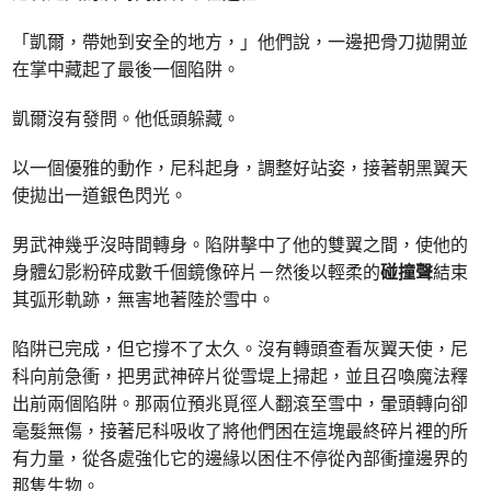
「凱爾，帶她到安全的地方，」他們說，一邊把骨刀拋開並
在掌中藏起了最後一個陷阱。
凱爾沒有發問。他低頭躲藏。
以一個優雅的動作，尼科起身，調整好站姿，接著朝黑翼天
使拋出一道銀色閃光。
男武神幾乎沒時間轉身。陷阱擊中了他的雙翼之間，使他的
身體幻影粉碎成數千個鏡像碎片－然後以輕柔的
碰撞聲
結束
其弧形軌跡，無害地著陸於雪中。
陷阱已完成，但它撐不了太久。沒有轉頭查看灰翼天使，尼
科向前急衝，把男武神碎片從雪堤上掃起，並且召喚魔法釋
出前兩個陷阱。那兩位預兆覓徑人翻滾至雪中，暈頭轉向卻
毫髮無傷，接著尼科吸收了將他們困在這塊最終碎片裡的所
有力量，從各處強化它的邊緣以困住不停從內部衝撞邊界的
那隻生物。