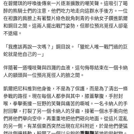
在碧爾琪的呼喚後傳來一片逐漸擴散的嘲笑聲。這吸引了喝
醉的熊騎士們的注意，他們吃力地走向這群水手後方。一位
在袒露的肩膀上有著整片綠色銳角刺青的卡納女子鑽進凱爾
和鋼目之間。這兩人擺出戰鬥姿勢，但那位預兆覓徑人卻毫
不退縮。
「我應該再說一次嗎？」鋼目說。「獵蛇人唯一戰鬥過的巨
蛇就是他自己的－」
伴隨著一道嘎吱聲與四濺的血液，這句侮辱結束在一個卡納
人的額頭與一位預兆覓徑人的臉之間。
凱爾把尼科推到他身後，不是為了保護，而是為了清出一條
參戰的路徑。現在每個人都參與其中，膝蓋擊腹，手肘封
喉，拳擊衝撞－狂野的笑聲與痛苦的嘶喊。一名卡納人的手
肘回擊，打裂了另一個卡納人的牙齒，接著一個水手衝向他
們將他們舉向空中，再重重地把他們砸向地面。從這片混亂
的另一側，有某個東西突然出現在尼科附近，於是他們便猛
然往側邊移動，躲開了一個以尖銳的
重擊聲
著地的拋射物。