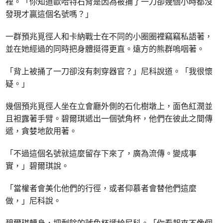
裡。「你知道歐哈特石背是因為被捅了一刀卻幾個小時都沒
發現才贏這個名號嗎？」
一群預兆覓徑人和卡納戰士在不同的小圈圈裡竊竊私語著，
並在她經過的同時把身體挺得更直。遠方的熊群嗚咽著。
「背上被捅了一刀卻沒有刺穿器官？」尼科說道。「我很懷
疑。」
幾個預兆覓徑人坐在立會廳外側的石化樹墩上，面色紅潤並
且袒露著手臂。碧爾琪遞出一個號角杯，他們在彼此之間傳
遞，貪婪地飲用著。
「不過這個名號就這麼留存下來了，廣為流傳。變成事
實，」碧爾琪說。
「當權者會美化他們的行徑，或者仰慕者會替他們這麼
做，」尼科說。