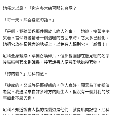
她嗤之以鼻。「你有多常練習那句台詞？」
「每一天。熊喜愛這句話。」
「是啊，我聽聞過那件關於卡納人的事，」她說，接著咯咯
笑著。當仰慕者帶著一碗溫暖的雪回來時，它大多已融化。
她把它放在長凳旁的地板上，以免有人踢到它。「威脅！」
尼科全身緊繃，準備召喚碎片，但那隻貓卻在聽見牠的名字
後喵喵叫著來到碗邊，接著說書人便慈愛地撫摸著牠。
「妳的貓？」尼科問道。
「捷摩的。又或許是那艘船的。你人真好，願意為了她扮演
老鼠。我遇過來自許多地方的陌生人，但沒有一個對我的故
事如此不感興趣。」
尼科不知道說書人指的是貓還是他們。就像肌肉記憶，尼科