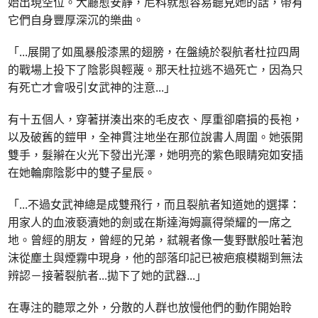
始出現空位。大廳愈安靜，尼科就愈容易聽見她的話，帶有
它們自身豐厚深沉的樂曲。
「
...
展開了如風暴般漆黑的翅膀，在盤繞於裂航者杜拉四周
的戰場上投下了陰影與輕蔑。那天杜拉逃不過死亡，因為只
有死亡才會吸引女武神的注意
...
」
有十五個人，穿著拼湊出來的毛皮衣、厚重卻磨損的長袍，
以及破舊的鎧甲，全神貫注地坐在那位說書人周圍。她張開
雙手，髮辮在火光下發出光澤，她明亮的紫色眼睛宛如安插
在她輪廓陰影中的雙子星辰。
「
...
不過女武神總是成雙飛行，而且裂航者知道她的選擇：
用家人的血液褻瀆她的劍或在斯達海姆贏得榮耀的一席之
地。曾經的朋友，曾經的兄弟，弒親者像一隻野獸般吐著泡
沫從塵土與煙霧中現身，他的部落印記已被疤痕模糊到無法
辨認－接著裂航者
...
拋下了她的武器
...
」
在專注的聽眾之外，分散的人群也放慢他們的動作開始聆