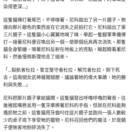
染得更深
...
」
這隻貓揮打著尾巴，不停嗅著，尼科拋出了另一片鏡子。牠
撲向那片銀色的東西並在它消失之前拍打它。尼科拋出了第
三片鏡子。這隻貓小心翼翼地嗅了嗅，舉起一隻腳掌準備揮
打－接著尼科便召喚出另一個－使那個玩具再次消失。那隻
貓全身緊繃，嗅著尼科反射在地板上的亮點，瞇起眼看著尼
科，然後慢條斯理地走了過來。
「
...
裂航者杜拉，誓言堅守者杜拉，解咒者杜拉，倒下死
去。這兩個女武神展開翅膀，議論著她的偉大事蹟，她的勝
利與失敗
...
」
尼科把那片鏡子拿給貓聞。這隻貓發出呼嚕呼嚕的聲音，往
後捲起嘴唇並用一隻牙摩擦著尼科的手指，但就在尼科能夠
搔抓牠之前，這隻貓用牙齒叼住這片鏡子並跑向一張人數較
少的桌子底下享受牠的獵物。尼科召回他們的魔法，於是鏡
子便無害地粉碎消失了。