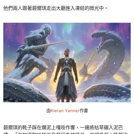
他們兩人跟著碧爾琪走出大廳進入凍結的微光中。
由
Kieran Yanner
作畫
碧爾琪的靴子踩在爛泥上嘎吱作響，一邊將枯草碾入泥巴