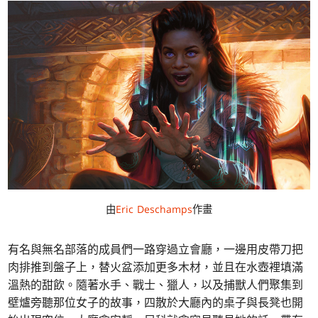
由
Eric Deschamps
作畫
有名與無名部落的成員們一路穿過立會廳，一邊用皮帶刀把
肉排推到盤子上，替火盆添加更多木材，並且在水壺裡填滿
溫熱的甜飲。隨著水手、戰士、獵人，以及捕獸人們聚集到
壁爐旁聽那位女子的故事，四散於大廳內的桌子與長凳也開