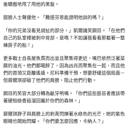
後驕傲地甩了甩他的黑髮。
甜臉人士聲援他。「難道芬恩能證明他說的嗎？」
「你的兄弟沒看見胡扯的部分，」凱爾譏笑鋼目。「在他們
自己的臥室裡被刺中背部，是嗎？不如讓我看看那載著一整
棟房子的船！」
更多戰士自長屋魚貫而出並且聚集得更近，嘴巴依然泛著菜
餚的油光。他們都喝醉了，因為凶兆而聚集在一起，而且他
們的首領又距離遙遠。尼科準備干預，想要舒緩這個局面－
但碧爾琪卻碰了他們的肩膀，阻止他們行動。
鋼目的笑容大部分轉為齜牙咧嘴。「你們這些舐苔者應該帶
著硬殼綠香菇溜回屬於你們的森林。」
碧爾琪脖子與肩膀上的刺青閃爍著水綠色的光芒，她的紫色
眼睛也開始閃耀。「你們要怎麼回應，卡納人？」