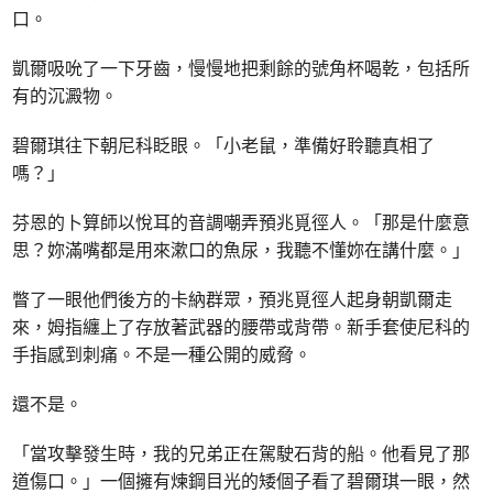
口。
凱爾吸吮了一下牙齒，慢慢地把剩餘的號角杯喝乾，包括所
有的沉澱物。
碧爾琪往下朝尼科眨眼。「小老鼠，準備好聆聽真相了
嗎？」
芬恩的卜算師以悅耳的音調嘲弄預兆覓徑人。「那是什麼意
思？妳滿嘴都是用來漱口的魚尿，我聽不懂妳在講什麼。」
瞥了一眼他們後方的卡納群眾，預兆覓徑人起身朝凱爾走
來，姆指纏上了存放著武器的腰帶或背帶。新手套使尼科的
手指感到刺痛。不是一種公開的威脅。
還不是。
「當攻擊發生時，我的兄弟正在駕駛石背的船。他看見了那
道傷口。」一個擁有煉鋼目光的矮個子看了碧爾琪一眼，然