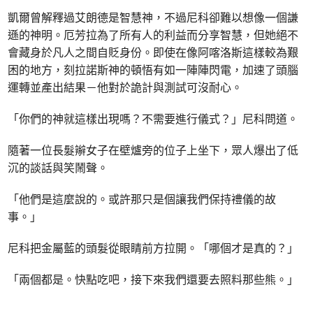
凱爾曾解釋過艾朗德是智慧神，不過尼科卻難以想像一個謙
遜的神明。厄芳拉為了所有人的利益而分享智慧，但她絕不
會藏身於凡人之間自貶身份。即使在像阿喀洛斯這樣較為艱
困的地方，刻拉諾斯神的頓悟有如一陣陣閃電，加速了頭腦
運轉並產出結果－他對於詭計與測試可沒耐心。
「你們的神就這樣出現嗎？不需要進行儀式？」尼科問道。
隨著一位長髮辮女子在壁爐旁的位子上坐下，眾人爆出了低
沉的談話與笑鬧聲。
「他們是這麼說的。或許那只是個讓我們保持禮儀的故
事。」
尼科把金屬藍的頭髮從眼睛前方拉開。「哪個才是真的？」
「兩個都是。快點吃吧，接下來我們還要去照料那些熊。」