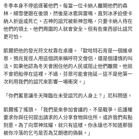
冬季本身不停追逐著他們。每當一位卡納人離開他們的森
林，細雪便跟在後頭，然後是冰雹與雷鳴，直到冰矛迫使卡
納人折返或死亡。古神的詛咒被新神忽略，只要卡納人待在
他們的領土，他們周圍的人就會安全。但有些東西卻比詛咒
更可怕。
凱爾把他的發光符文杖靠在桌邊。「歐哈特石背是一個維卓
恩，預兆覓徑人用這個詞來稱呼符文僧侶，還是個謹慎的叫
法。如果他認為冬天會困住他的人民或阻止他們離開，他就
不會把船停在這裡。不過，芬恩可能會拖延－這不是他第一
次利用我們的詛咒來影響一場衝突。」
「你們蓄意讓冬天降臨在未受詛咒的人身上？」尼科問道。
凱爾搖了搖頭。「我們是來參加會議的，不是戰爭。庇護權
要求你與任何提出請求的人分享食物與住所。或許我們有點
刻意。為了向眾神炫耀，就只有這樣。你永遠也不知道那個
被你冷落的乞丐是否為艾朗德的偽裝。」