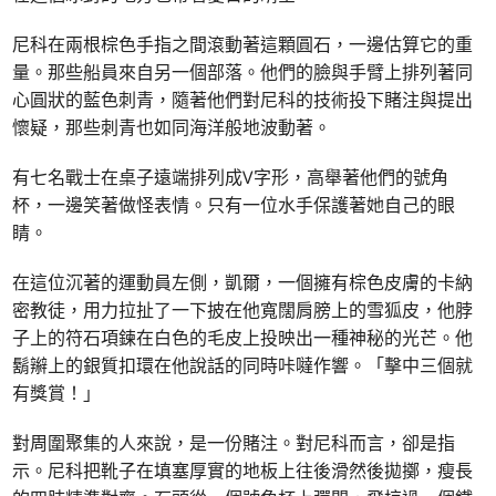
尼科在兩根棕色手指之間滾動著這顆圓石，一邊估算它的重
量。那些船員來自另一個部落。他們的臉與手臂上排列著同
心圓狀的藍色刺青，隨著他們對尼科的技術投下賭注與提出
懷疑，那些刺青也如同海洋般地波動著。
有七名戰士在桌子遠端排列成V字形，高舉著他們的號角
杯，一邊笑著做怪表情。只有一位水手保護著她自己的眼
睛。
在這位沉著的運動員左側，凱爾，一個擁有棕色皮膚的卡納
密教徒，用力拉扯了一下披在他寬闊肩膀上的雪狐皮，他脖
子上的符石項鍊在白色的毛皮上投映出一種神秘的光芒。他
鬍辮上的銀質扣環在他說話的同時咔噠作響。「擊中三個就
有獎賞！」
對周圍聚集的人來說，是一份賭注。對尼科而言，卻是指
示。尼科把靴子在填塞厚實的地板上往後滑然後拋擲，瘦長