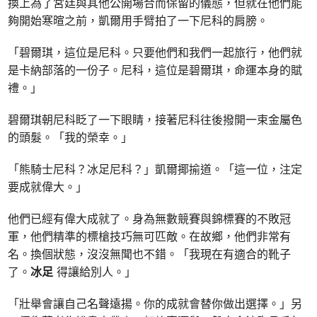
換上為了宮廷與其他公開場合而保留的儀態，但就在他們能
夠開始寒暄之前，凱爾用手臂拍了一下尼科的肩膀。
「碧爾琪，這位是尼科。只要他們和我們一起旅行，他們就
是卡納部落的一份子。尼科，這位是碧爾琪，命運本身的賦
禮。」
碧爾琪朝尼科眨了一下眼睛，接著尼科往後撥開一束金屬色
的頭髮。「我的榮幸。」
「熊騎士尼科？冰足尼科？」凱爾揶揄道。「這一位，注定
要成就偉大。」
他們已經有偉大成就了。身為無數競賽與錦標賽的不敗冠
軍，他們精準的標槍技巧無可匹敵。在故鄉，他們非常有
名。換個狀態，沒沒無聞也不錯。「我現在有適合的靴子
了。
冰足
得讓給別人。」
「壯舉會讓自己名聲遠揚。你的成就會替你做出選擇。」另