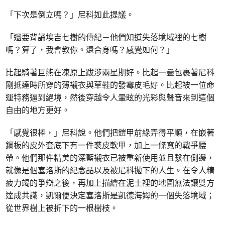
「下次是倒立嗎？」尼科如此提議。
「還要背誦埃吉七樹的傳紀－他們知道失落境域裡的七樹
嗎？算了，我會教你。還合身嗎？感覺如何？」
比起騎著巨熊在凍原上跋涉兩星期好。比起一疊包裹著尼科
剛抵達時所穿的薄襯衣與草鞋的發霉皮毛好。比起被一位命
運特務逼到絕境，然後穿越令人暈眩的光彩與聲音來到這個
自由的地方更好。
「感覺很棒，」尼科說。他們把鎧甲前緣弄得平順，在嵌著
鋼板的皮外套底下有一件裘皮軟甲，加上一條寬的戰爭腰
帶。他們那件精美的深藍襯衣已被重新使用並且繫在側邊，
就像是個塞洛斯的紀念品以及被尼科拋下的人生。在令人精
疲力竭的爭辯之後，再加上描繪在泥土裡的地圖無法讓雙方
達成共識，凱爾便決定塞洛斯是凱德海姆的一個失落境域；
從世界樹上被折下的一根樹枝。