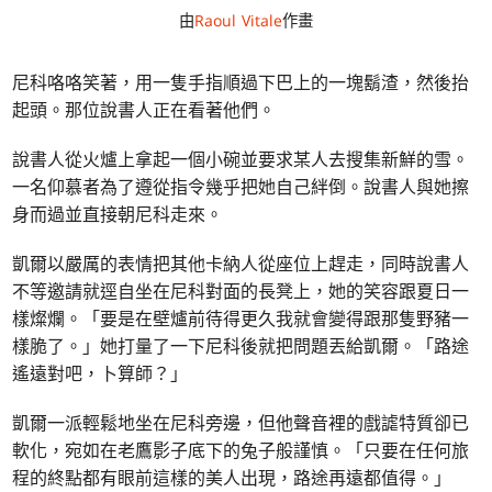
由
Raoul Vitale
作畫
尼科咯咯笑著，用一隻手指順過下巴上的一塊鬍渣，然後抬
起頭。那位說書人正在看著他們。
說書人從火爐上拿起一個小碗並要求某人去搜集新鮮的雪。
一名仰慕者為了遵從指令幾乎把她自己絆倒。說書人與她擦
身而過並直接朝尼科走來。
凱爾以嚴厲的表情把其他卡納人從座位上趕走，同時說書人
不等邀請就逕自坐在尼科對面的長凳上，她的笑容跟夏日一
樣燦爛。「要是在壁爐前待得更久我就會變得跟那隻野豬一
樣脆了。」她打量了一下尼科後就把問題丟給凱爾。「路途
遙遠對吧，卜算師？」
凱爾一派輕鬆地坐在尼科旁邊，但他聲音裡的戲謔特質卻已
軟化，宛如在老鷹影子底下的兔子般謹慎。「只要在任何旅
程的終點都有眼前這樣的美人出現，路途再遠都值得。」