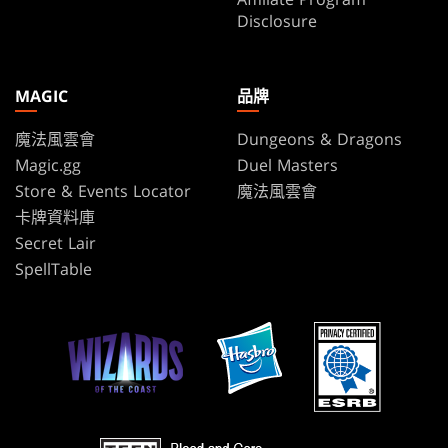
Disclosure
MAGIC
品牌
魔法風雲會
Dungeons & Dragons
Magic.gg
Duel Masters
Store & Events Locator
魔法風雲會
卡牌資料庫
Secret Lair
SpellTable