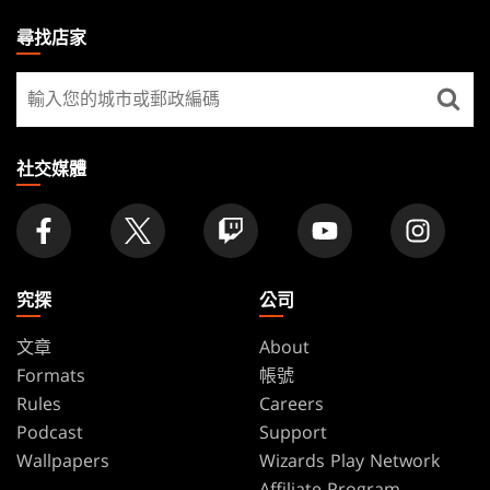
THE
尋找店家
GATHERING
尋
FOOTER
找
店
家
社交媒體
究探
公司
文章
About
Formats
帳號
Rules
Careers
Podcast
Support
Wallpapers
Wizards Play Network
Affiliate Program