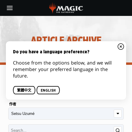
Skip
to
main
content
ARTICLE ARCHIVE
Do you have a language preference?
Choose from the options below, and we will
remember your preferred language in the
future.
类别
繁體中文
ENGLISH
作者