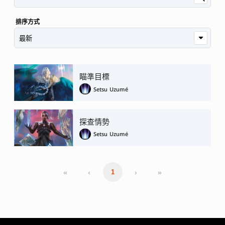
排序方式
瞄準目標
Setsu Uzumé
探查情勢
Setsu Uzumé
«
‹
›
»
1
MAGIC: