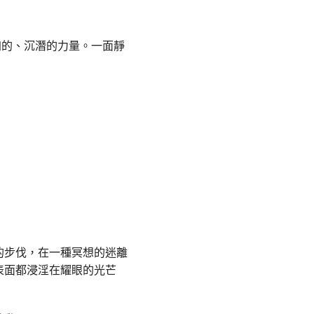
加的、沉潛的力量。一面靜
的步伐，在一種冥想的迷離
表面都浸淫在耀眼的光芒