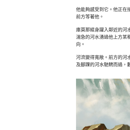
他能夠感受到它。他正在
前方等著他。
庫莫那縱身躍入鄰近的河
湍急的河水湧過他上方某
向。
河流變得寬敞。前方的河
及腳踝的河水馳騁而過，