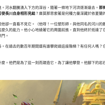
進。河水翻騰湧入下方的深谷，隨著一條地下河流逐漸遠去。
那
否使長川自身相形見絀
？庫莫那思索著是何種力量深藏於依夏蘭
但他卻一直看不見它。（他呀！一位塑形師，與他同名的河川的
這麼久的能力。他小心地繞著它的周圍前進，直到他終於抵達了
拱門。
抖。在過去的數百年期間還有誰攀爬過這座階梯？有任何人嗎？
什麼。他們是為了這一刻而建造它，為了讓他攀登。他腳下的岩