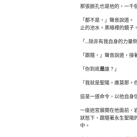
那張臉孔也是他的，一千
「都不是，」聲音說道。
止的池水。黑暗裡的鏡子。
「...除非有我自身的力
「跟隨，」聲音說道，接
「你到底
是
誰？」
「我就是聖陽，庫莫那。
這是一道命令，以他自身
一座迷宮展開在他面前，
狀態下，跟隨著永生聖陽
中。