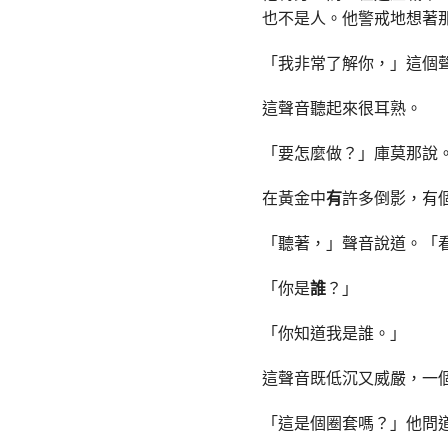
也不是人。他警戒地想著
「我非常了解你，」這個
這聲音聽起來很耳熟。
「要怎麼做？」庫莫那說
在黃金中
有
許多倒影，有
「聽著，」聲音說道。「
「你是
誰
？」
「你知道我是誰。」
這聲音既低沉又威嚴，一
「這是個圈套嗎？」他問