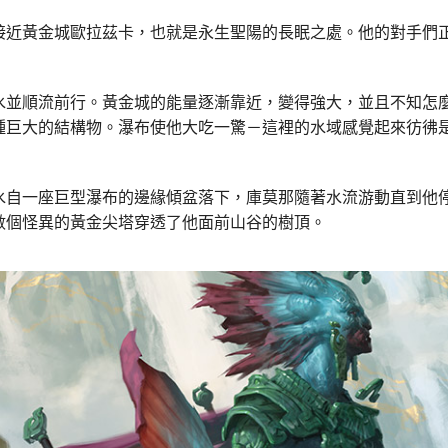
接近黃金城歐拉茲卡，也就是永生聖陽的長眠之處。他的對手們
水並順流前行。黃金城的能量逐漸靠近，變得強大，並且不知怎
種巨大的結構物。瀑布使他大吃一驚－這裡的水域感覺起來彷彿
水自一座巨型瀑布的邊緣傾盆落下，庫莫那隨著水流游動直到他
數個怪異的黃金尖塔穿透了他面前山谷的樹頂。