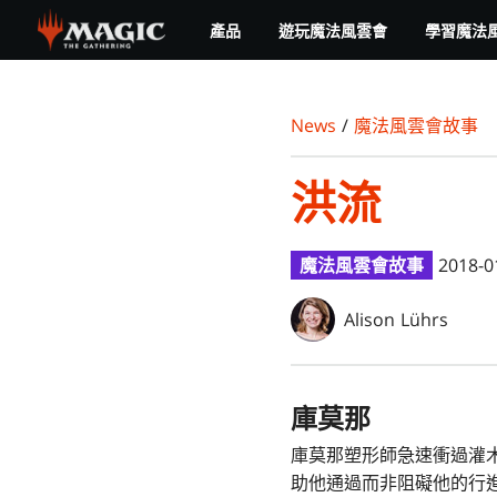
Skip
產品
遊玩魔法風雲會
學習魔法
to
main
content
News
/
魔法風雲會故事
洪流
魔法風雲會故事
2018-0
Alison Lührs
庫莫那
庫莫那塑形師急速衝過灌
助他通過而非阻礙他的行