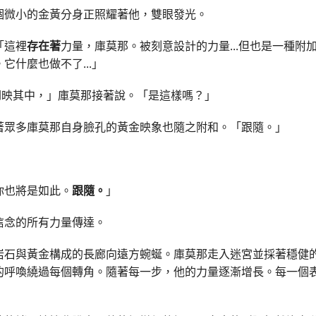
個微小的金黃分身正照耀著他，雙眼發光。
「這裡
存在著
力量，庫莫那。被刻意設計的力量...但也是一種附
它什麼也做不了...」
量倒映其中，」庫莫那接著說。「是這樣嗎？」
著眾多庫莫那自身臉孔的黃金映象也隨之附和。「跟隨。」
你也將是如此。
跟隨。
」
信念的所有力量傳達。
岩石與黃金構成的長廊向遠方蜿蜒。庫莫那走入迷宮並採著穩健
的呼喚繞過每個轉角。隨著每一步，他的力量逐漸增長。每一個