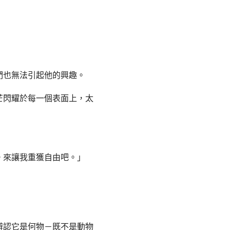
們也無法引起他的興趣。
芒閃耀於每一個表面上，太
。來讓我重獲自由吧。」
辨認它是何物－既不是動物