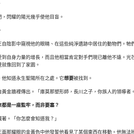
。
門，閃耀的陽光幾乎使他目盲。
。
正自陰影中窺視他的眼睛、在這些純淨遺跡中居住的動物們。牠
受到自身力量的增長，而且他相當肯定對手們現已離他不遠。光
覺就像回到了家園。
。他知道永生聖陽所在之處。它
想要
被找到。
自黃金牆裡傳出。「庫莫那塑形師，長川之子，你族人的領導者
來都是一座監牢，而非要塞？
喊著。「你怎麼會知道我？」
正面那耀眼的金黃色中他發誓他看見了某個東西在移動。他無法