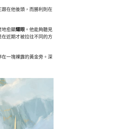
正跟在他後頭，而勝利則在
麼地愈顯
耀眼
。他能夠聽見
是在近期才被拉往不同的方
停在一塊裸露的黃金旁。深