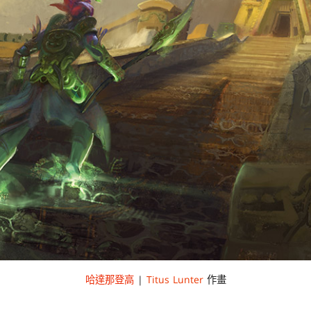
哈達那登高
|
Titus Lunter
作畫