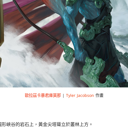
歐拉茲卡暴君庫莫那
|
Tyler Jacobson
作畫
圓形峽谷的岩石上，黃金尖塔聳立於叢林上方。