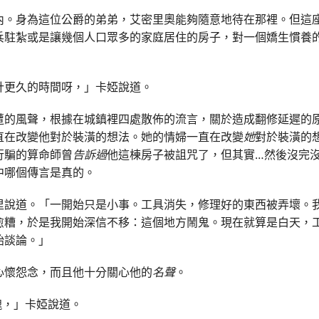
內。身為這位公爵的弟弟，艾密里奧能夠隨意地待在那裡。但這
兵駐紮或是讓幾個人口眾多的家庭居住的房子，對一個嬌生慣養
計更久的時間呀，」卡婭說道。
遭的風聲，根據在城鎮裡四處散佈的流言，關於造成翻修延遲的原
直在改變他對於裝潢的想法。她的情婦一直在改變
她
對於裝潢的
行騙的算命師曾
告訴過
他這棟房子被詛咒了，但其實…然後沒完
中哪個傳言是真的。
里說道。「一開始只是小事。工具消失，修理好的東西被弄壞。
愈糟，於是我開始深信不移：這個地方鬧鬼。現在就算是白天，
始談論。」
心懷怨念，而且他十分關心他的
名聲
。
魂，」卡婭說道。