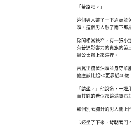
「帶路吧。」
這個男人皺了一下眉頭並
頭，這個男人敲了兩下那
房間相當狹窄，有一張小
有普通影響力的貴族的第
辦公桌搬上來這裡。
雷瓦里梳著油頭並身穿華
他應該比起30更靠近40
「請坐，」他說道，一邊
而其餘的看似都鑲滿寶石
那個別著胸針的男人關上
卡婭坐了下來，背朝著門