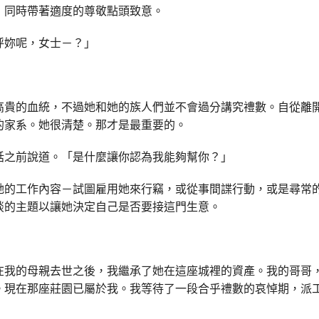
，同時帶著適度的尊敬點頭致意。
呼妳呢，女士－？」
高貴的血統，不過她和她的族人們並不會過分講究禮數。自從離
的家系。她很清楚。那才是最重要的。
話之前說道。「是什麼讓你認為我能夠幫你？」
她的工作內容－試圖雇用她來行竊，或從事間諜行動，或是尋常
談的主題以讓她決定自己是否要接這門生意。
在我的母親去世之後，我繼承了她在這座城裡的資產。我的哥哥
。現在那座莊園已屬於我。我等待了一段合乎禮數的哀悼期，派