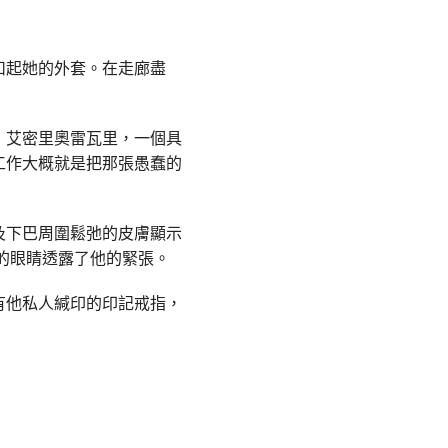
扣起她的外套。在走廊盡
：艾密里奧雷瓦里，一個具
工作大概就是把那張愚蠢的
及下巴周圍鬆弛的皮膚顯示
的眼睛透露了他的緊張。
有他私人緘印的印記戒指，