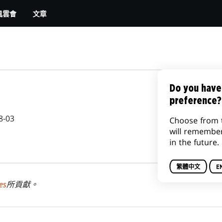
文章
風雲會
Do you have
preference?
8-03
Choose from 
will remembe
in the future.
繁體中文
E
es
所貢獻。