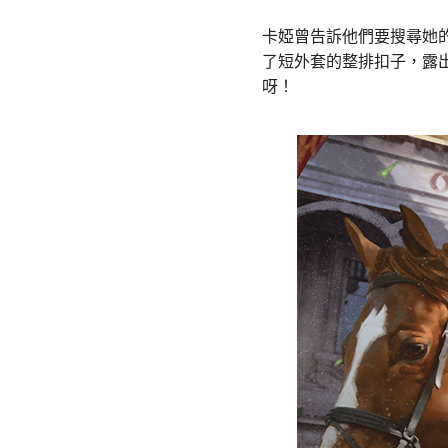
卡婭曾告訴他們要搜尋她
了短外套的整排扣子，露
呀！