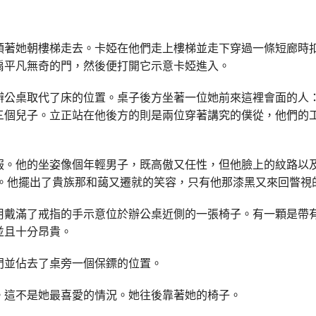
領著她朝樓梯走去。卡婭在他們走上樓梯並走下穿過一條短廊時
扇平凡無奇的門，然後便打開它示意卡婭進入。
辦公桌取代了床的位置。桌子後方坐著一位她前來這裡會面的人
三個兒子。立正站在他後方的則是兩位穿著講究的僕從，他們的
服。他的坐姿像個年輕男子，既高傲又任性，但他臉上的紋路以
歲。他擺出了貴族那和藹又遷就的笑容，只有他那漆黑又來回瞥視
用戴滿了戒指的手示意位於辦公桌近側的一張椅子。有一顆是帶
並且十分昂貴。
門並佔去了桌旁一個保鏢的位置。
。這不是她最喜愛的情況。她往後靠著她的椅子。