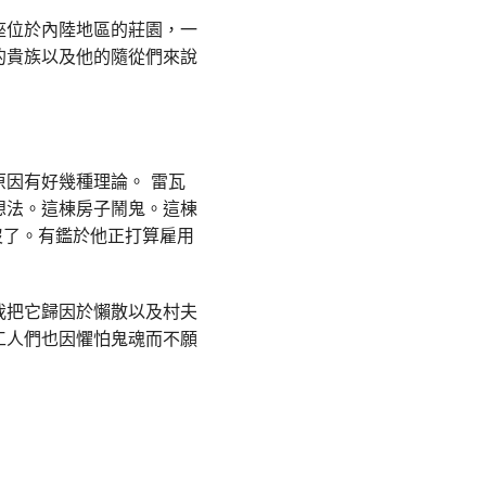
座位於內陸地區的莊園，一
的貴族以及他的隨從們來說
因有好幾種理論。 雷瓦
想法。這棟房子鬧鬼。這棟
沒了。有鑑於他正打算雇用
我把它歸因於懶散以及村夫
工人們也因懼怕鬼魂而不願