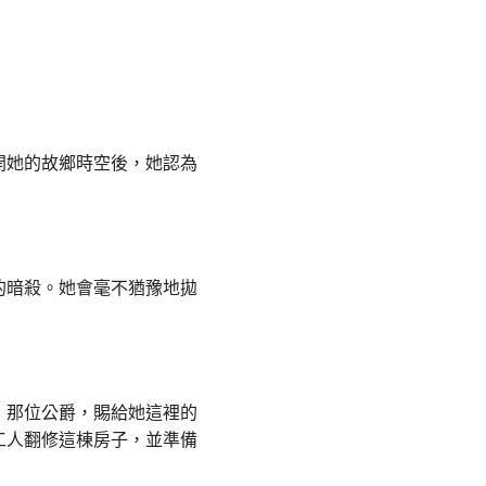
開她的故鄉時空後，她認為
的暗殺。她會毫不猶豫地拋
，那位公爵，賜給她這裡的
工人翻修這棟房子，並準備