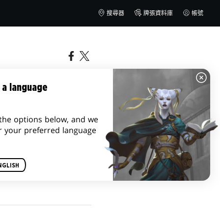
搜尋器
牌張資料庫
帳號
 a language
the options below, and we
r your preferred language
NGLISH