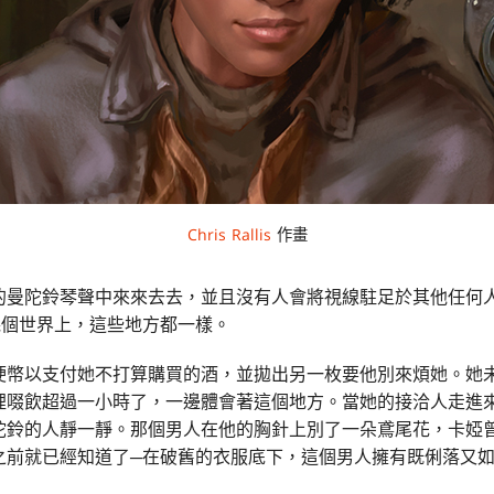
Chris Rallis
作畫
的曼陀鈴琴聲中來來去去，並且沒有人會將視線駐足於其他任何
幾個世界上，這些地方都一樣。
硬幣以支付她不打算購買的酒，並拋出另一枚要他別來煩她。她
裡啜飲超過一小時了，一邊體會著這個地方。當她的接洽人走進
陀鈴的人靜一靜。那個男人在他的胸針上別了一朵鳶尾花，卡婭
之前就已經知道了─在破舊的衣服底下，這個男人擁有既俐落又