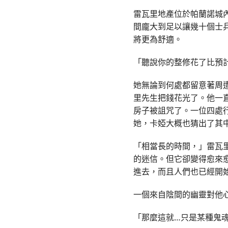
雷瓦里地產位於帕蘭諾城
間龐大到足以讓幾十個士
將更為舒適。
「聽說你的整修花了比預
她無論到何處都留意著周
里先生把錢花光了。他一
房子被詛咒了。一位四處
她，卡婭大概也猜出了其
「相當長的時間，」雷瓦
的迷信。但它卻變得愈來
進去，而且人們也已經開
一個來自陰間的幽靈對他
「那麼這就…只是某種鬼