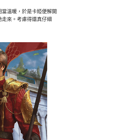
相當溫暖，於是卡婭便解開
她走來。考慮得還真仔細