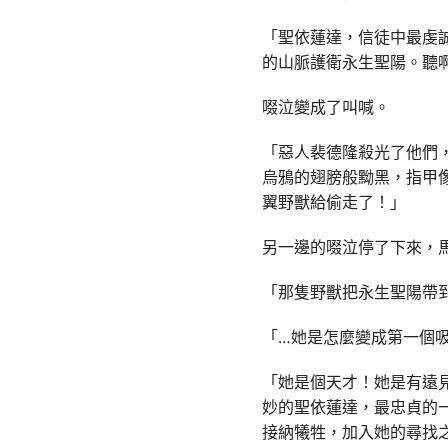
「聖依蓮達，信徒中最虔
的山脈護衛永生聖陽。聽
啜泣變成了叫喊。
「惡人裴德隆殺光了他們
烏鴉的翅膀般黝黑，指甲
翼野獸給偷走了！」
另一邊的啜泣停了下來，
「那隻野獸把永生聖陽帶
「…她是怎麼變成第一個
「她是個天才！她是有遠
妙的聖依蓮達，最忠貞的
接納犧牲，加入她的尋找