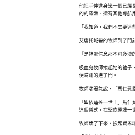
他把手伸進身邊一個已經
的的羅盤、還有其他導航
「我知道，我們不需要這
艾唐托城砦的牧師到了門
「是神聖信念那不可褻瀆
吸血鬼牧師捲起她的袖子
便蹣跚的進了門。
牧師喘著氣說，「馬仁費
「聖依蓮達一世！」馬仁
這個儀式，在聖依蓮達一
牧師跪了下來，撿起費恩