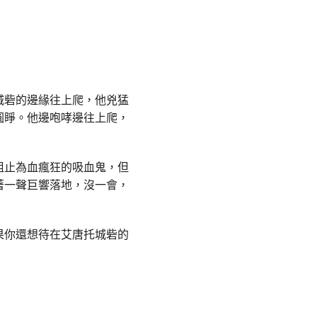
城砦的邊緣往上爬，他兇猛
圓睜。他邊咆哮邊往上爬，
阻止為血瘋狂的吸血鬼，但
著一聲巨響落地，沒一會，
果你還想待在艾唐托城砦的