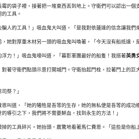
長霉的袋子裡，接著把一堆東西丟到地上。守衛們可以認出一個
用的工具。
些騙人的工具！」吸血鬼大叫道，「是我對依蓮達的信念讓我們
前，她對厚重木材另一頭的吸血鬼叫喚著，「今天沒有船抵達，
的浮力！」吸血鬼嚎叫道，「暮影軍團最好的船隻！我搭著
英勇
，對著守衛們點頭示意打開城門。守衛抬起門栓，拉著門上的巨
恩司祭？」
費恩叫道，「她的犧牲是吾等的生存，她的無私便是吾等的成功
世的導引之下，我們將不需要鮮血，找到永生的方法！」
壞掉的工具碎片。她抬頭，震驚地看著馬仁費恩。「這些是你船