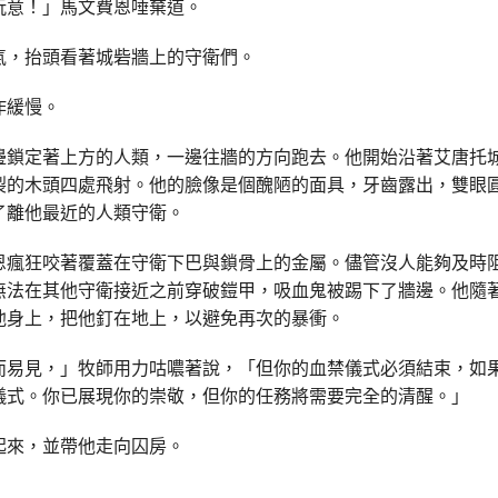
玩意！」馬文費恩唾棄道。
氣，抬頭看著城砦牆上的守衛們。
作緩慢。
邊鎖定著上方的人類，一邊往牆的方向跑去。他開始沿著艾唐托
裂的木頭四處飛射。他的臉像是個醜陋的面具，牙齒露出，雙眼
了離他最近的人類守衛。
恩瘋狂咬著覆蓋在守衛下巴與鎖骨上的金屬。儘管沒人能夠及時
無法在其他守衛接近之前穿破鎧甲，吸血鬼被踢下了牆邊。他隨
他身上，把他釘在地上，以避免再次的暴衝。
而易見，」牧師用力咕噥著說，「但你的血禁儀式必須結束，如
儀式。你已展現你的崇敬，但你的任務將需要完全的清醒。」
起來，並帶他走向囚房。