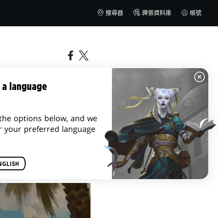
搜尋器
牌張資料庫
帳號
 a language
the options below, and we
r your preferred language
NGLISH