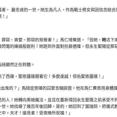
誠者， 最忠貞的一世。她生為凡人，作為戰士修女與因信念結合
啊！」
，罪惡、貪婪、邪惡的背叛者！」馬仁唾棄道，「但她，
她
活下
像閃電的邊緣般銳利！她跑到外面對抗裴德隆，但永生聖陽從那
馬紐顯然正在聆聽。
到了西邊，聖依蓮達跟著它！多麼虔誠！保佑聖依蓮達！」
吸血鬼的？」馬紐從旁邊的囚室含糊說道。他在馬仁費恩用身體
見的人！她轉向黑暗魔法，並且在重新得回永生聖陽之前承受不
一世。她找尋了幾百年後回歸，是的，她回到了圖瑞琮，把儀式
之中。天才！遠見者！受夜晚所祝福！」