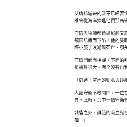
艾唐托城砦的駐軍已經習
誰會從海岸掉進他們那高
守衛與牧師都透過城砦又
頰因飢餓而下陷。他的雙
經征服了浪潮與死亡，讚
守衛們面面相覷，下面的
祈禱聲很大，完全沒有自
「奇蹟！空虛的動脈與舔
人類守衛不敢開門，一位
異。此時，其中一個守衛
城砦之外，飢餓的吸血鬼
裡！」