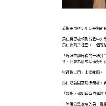
暮影軍團很少用到長期監
馬仁費恩被領到城砦中央
馬仁進到了裡面。一個啜
「馬紐在牌局後的一場打
禁，我會為儀式準備好所
牧師鎖上門，上樓離開。
馬仁沿著囚室邊緣走著，
「罪犯，你知道聖依蓮達
一陣啜泣聲從牆的另一邊