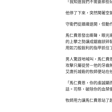
「我知道我們不需要那些
他停了下來，突然聞著空
守衛們從牆邊退開，但動
馬仁費恩發出嘶聲，眼光
的上攀之勢讓成鋸齒狀碎
用如刀般銳利的指甲抓住
男人驚訝地喊叫，馬仁費
攻擊只屬徒勞－他的牙齒
艾唐托城砦的牧師便站在
「馬仁費恩，你的虔誠顯
話。司祭，破除你的血禁
牧師用力讓馬仁費恩站了