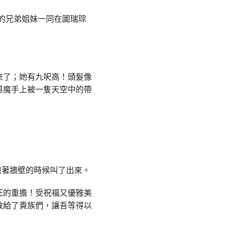
的兄弟姐妹一同在圖瑞琮
來了；她有九呎高！頭髮像
惡魔手上被一隻天空中的帶
撞著牆壁的時候叫了出來。
死的重擔！受祝福又優雅美
教給了貴族們，讓吾等得以