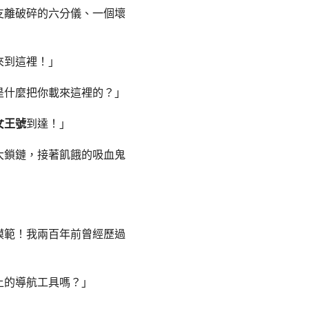
支離破碎的六分儀、一個壞
來到這裡！」
是什麼把你載來這裡的？」
女王號
到達！」
大鎖鏈，接著飢餓的吸血鬼
模範！我兩百年前曾經歷過
上的導航工具嗎？」