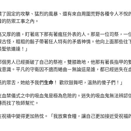
慣了固定的攻擊、猛烈的風暴、還有來自周圍荒野各種令人不悅
聳的防禦工事之內。
高又厚的牆，盯著底下那有著瘋狂外表的人。那是一位司祭，一
眼古怪，粗粗的鬍子帶著狂人特有的矛盾神情。他向上面那些往
美聖依連達！」
那個男人已經撕破了自己的祭袍，雙膝跪地，他那有著長指甲的
我意識。平凡的守衛因不適而蜷曲－無論這是誰，都已經迷失在
舐的眾舌，她給予我們
生命
！ 歡欣鼓舞吧，溫熱的傻子們！」
在血禁儀式之中的吸血鬼是極為危險的。迷失的吸血鬼無法辨認
轉而找了牧師幫忙。
在祝禱中變得更加熱忱。「我放棄食糧，讓自己更加接近受祝福