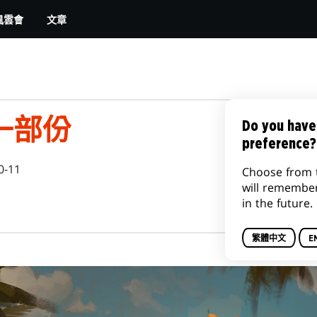
文章
風雲會
一部份
Do you have
preference?
0-11
Choose from 
will remembe
in the future.
繁體中文
E