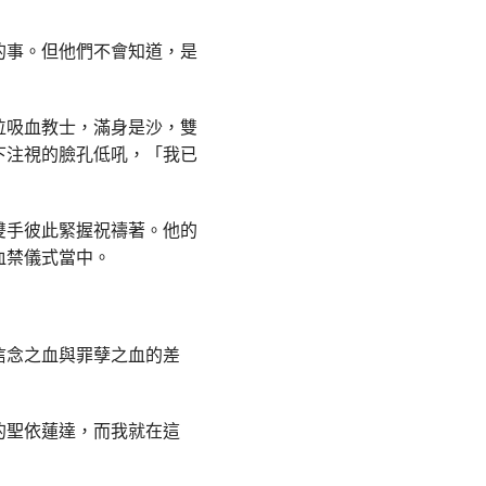
的事。但他們不會知道，是
位吸血教士，滿身是沙，雙
下注視的臉孔低吼，「我已
雙手彼此緊握祝禱著。他的
血禁儀式當中。
信念之血與罪孽之血的差
的聖依蓮達，而我就在這