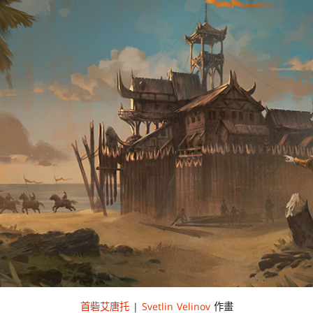
首砦艾唐托
|
Svetlin Velinov
作畫