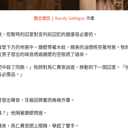
勵志僧侶
|
Randy Gallegos
作畫
獄，但暫時的囚室對宣判前囚犯的健康是必要的。
教堂下方的地窖中。牆壁帶著木紋，精美的油燈照亮著地窖。牧
泣男子發出的噪音透過牆壁的空隙透了過來。
鬥中殺了同胞，」牧師對馬仁費恩說道，移動到下一間囚室。「
有必需品。」
胃發出聲音，牙齒因興奮而格格作響。
嗎？」他隔著牆壁問道。
傳來，馬仁費恩閉上眼睛，舉起了雙手。