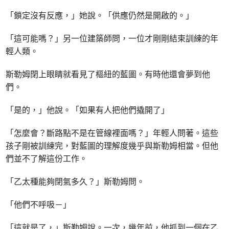
「鎖定沒有反應，」她說。「供應仍然是開啟的。」
「這可能嗎？」另一位建築師問，一位才剛剛結束訓練的年
輕人類。
斯勒姆閉上眼睛就看見了樞紐的藍圖。有時他還會夢到他
們。
「是的，」他說。「如果有人把他們撬開了」
「怎麼會？斷路點不是在管線裡面嗎？」年輕人問著。這些
孩子剛被訓練完，對藍圖的理解度幾乎與斯勒姆相當。但他
們並不了解這份工作。
「乙太種能夠閉氣多久？」斯勒姆問。
「他們不呼吸－」
「這就是了，」斯勒姆說。一次，幾年前，他抓到一個在乙