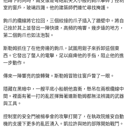
他蹲下的同時，兩支像是弩砲箭矢大小般的鉤爪擊碎了控制
室的窗戶，玻璃四濺。他的建築師們連忙尋找掩護。
鉤爪的纜線將它拉回，三個絞接的爪子插入了牆壁中。將自
己拴於其上並發出一陣快速，高頻的鳴響。幾步遠的地方，
第二個鉤爪也如法泡製。
斯勒姆抓住了在他旁邊的鉤爪，試圖用鉗子來拆卸這個東
西。它發出了螫人的電擊，足以麻痺他的手指，阻止他的進
一步動作。
傳來一陣響亮的旋轉聲。斯勒姆冒險往窗戶瞥了一眼。
隱藏在黑暗中，一艘平底小船朝他直衝，懸吊在兩根纜線中
間。裡面有著一打的亂匠揮舞著連斯勒姆都無法辨識的武器
與工具。
控制室的安全門被槌拳會的攻擊打開了，在執政院維安自動
機的支援下更多的亂匠湧入。凱拉許與她的部隊開始戰鬥。