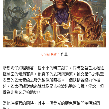
Chris Rahn
作畫
斯勒姆仔細咀嚼著一個小小的精工鉗子，同時望著乙太樞紐
控制室的傾斜窗戶。他身下的支架與通道，被交錯佈於裝置
表面的乙太管線之發光線條所照亮。一個妖精曾經向他描
述，乙太樞紐對他來說就像是吉拉波跳動的心臟。浮誇，但
做為比喻又足夠貼切。
當他注視著的同時，其中一個發光的藍色管線開始明滅閃