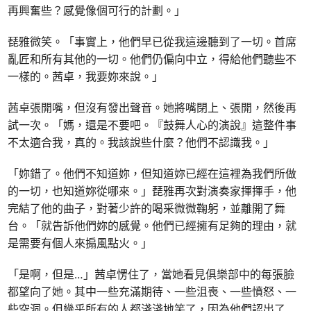
再興奮些？感覺像個可行的計劃。」
琵雅微笑。「事實上，他們早已從我這邊聽到了一切。首席
亂匠和所有其他的一切。他們仍偏向中立，得給他們聽些不
一樣的。茜卓，我要妳來說。」
茜卓張開嘴，但沒有發出聲音。她將嘴閉上、張開，然後再
試一次。「媽，還是不要吧。『鼓舞人心的演說』這整件事
不太適合我，真的。我該說些什麼？他們不認識我。」
「妳錯了。他們不知道妳，但知道妳已經在這裡為我們所做
的一切，也知道妳從哪來。」琵雅再次對演奏家揮揮手，他
完結了他的曲子，對著少許的喝采微微鞠躬，並離開了舞
台。「就告訴他們妳的感覺。他們已經擁有足夠的理由，就
是需要有個人來搧風點火。」
「是啊，但是…」茜卓愣住了，當她看見俱樂部中的每張臉
都望向了她。其中一些充滿期待、一些沮喪、一些憤怒、一
些空洞。但幾乎所有的人都淺淺地笑了，因為他們認出了