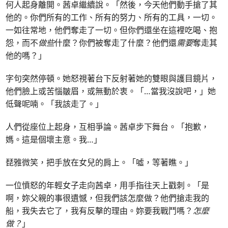
何人起身離開。茜卓繼續說。「然後，今天他們動手搶了其
他的。你們所有的工作、所有的努力、所有的工具，一切。
一如往常地，他們奪走了一切。但你們還坐在這裡吃喝、抱
怨，而不
做些
什麼？你們被奪走了什麼？他們還
需要
奪走其
他的嗎？」
字句突然停頓。她怒視著台下反射著她的雙眼與護目鏡片，
他們臉上或苦惱皺眉，或無動於衷。「…當我沒說吧，」她
低聲呢喃。「我該走了。」
人們從座位上起身，互相爭論。茜卓步下舞台。「抱歉，
媽。這是個壞主意。我…」
琵雅微笑，把手放在女兒的肩上。「噓，等著瞧。」
一位憤怒的年輕女子走向茜卓，用手指往天上戳刺。「是
啊，妳父親的事很遺憾，但我們該怎麼做？他們搶走我的
船，我失去它了，我有反擊的理由。妳要我戰鬥嗎？
怎麼
做？
」