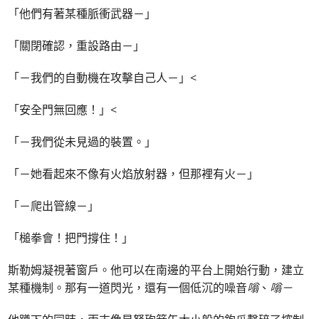
「他們有著某種脈衝武器－」
「關閉確認，重設路由－」
「－我們的自動機在攻擊自己人－」<
「安全門無回應！」<
「－我們從未見過的裝置。」
「－她看起來不像有火焰放射器，但那裡有火－」
「－爬出管線－」
「槌拳會！把門撐住！」
斯勒姆凝視著窗戶。他可以在南邊的平台上開始行動，建立
某種機制。那有一道閃光，還有一個低沉的噪音
嗡
、
嗡－