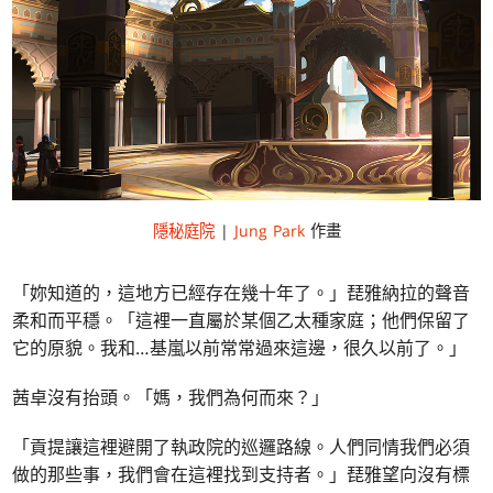
隱秘庭院
|
Jung Park
作畫
「妳知道的，這地方已經存在幾十年了。」琵雅納拉的聲音
柔和而平穩。「這裡一直屬於某個乙太種家庭；他們保留了
它的原貌。我和…基嵐以前常常過來這邊，很久以前了。」
茜卓沒有抬頭。「媽，我們為何而來？」
「貢提讓這裡避開了執政院的巡邏路線。人們同情我們必須
做的那些事，我們會在這裡找到支持者。」琵雅望向沒有標