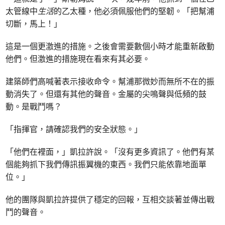
太管線中
生活
的乙太種，他必須佩服他們的堅韌。「把幫浦
切斷，馬上！」
這是一個更激進的措施。之後會需要數個小時才能重新啟動
他們。但激進的措施現在看來有其必要。
建築師們高喊著表示接收命令。幫浦那微妙而無所不在的振
動消失了。但還有其他的聲音。金屬的尖鳴聲與低頻的鼓
動。是戰鬥嗎？
「指揮官，請確認我們的安全狀態。」
「他們在裡面，」凱拉許說。「沒有更多資訊了。他們有某
個能夠抓下我們傳訊振翼機的東西。我們只能依靠地面單
位。」
他的團隊與凱拉許提供了穩定的回報，互相交談著並傳出戰
鬥的聲音。