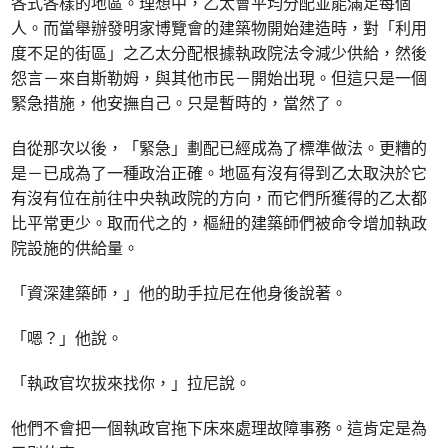
各式各樣的地區。理想中，乙太會平均分配並能滿足每個
人。而當舉辦發明家博覽會的建築物開始建造時，對「利用
度不足的街區」之乙太分配根據執政院法令減少供給，然後
怨言－來自斯勒姆，與其他市民－開始出現。但這只是一個
緊急措施，他安撫自己。只是暫時的，當然了。
自從那次以後，「緊急」劃配已經成為了標準做法。更糟的
是－已成為了一種政治正確。地區有沒有得到乙太取決於它
有沒有位在前往中央執政院的方向，而它們所獲得的乙太都
比平常更少。取而代之的，樞紐的建築師們被命令增加執政
院設施的供給量。
「資深建築師，」他的助手拉尼在他身後說著。
「嗯？」他說。
「執政官坎拔來找你，」拉尼說。
他們不會把一個執政官拖下床來處理故障事務。這肯定是為