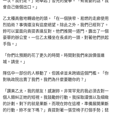
一次。我們走。」她舉起了發光的雙拳。「有需要的話，我
會自己做個出口。」
乙太種高傲地轉過他的頭。「在一個狹窄、易燃的走廊使用
烈焰術？事情還沒有這麼絕望。除此之外，我們已經到了。
妳可以當面向貢提表達反對。他們推開一道門，露出了一個
豪華的辦公室。一位乙太種坐在長桌的一頭，對著他們拱起
手指。」
「你們比預期的花了更久的時間，時間對我們來說價值連
城。請坐。」
隊伍中一部份的人移動了，但茜卓並未跨過這個門檻。「你
對執政院出賣了我們。我們為什麼要聽你的？」
「讚美乙太，我的朋友！感謝妳。非常罕見的我必須去對一
個人類糾正她的短視。我鼓勵妳行動。我採取謹慎以及細緻
的計劃。剩下的就是果斷。而現在妳在這裡，準備展開果斷
的行動，妳不坐下嗎？」貢提對著一張空椅子打個手勢；琵