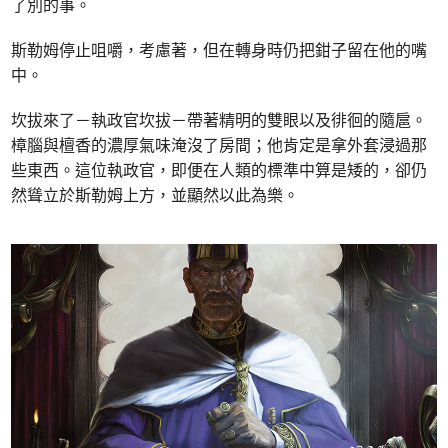
了別的事。
斯勒姆停止咀嚼，考慮著，但在轉身時仍把鉗子留在他的嘴
中。
坎拔來了－執政官坎拔－帶著精明的雙眼以及徘徊的隨扈。
樟腦與檀香的濃厚氣味淹沒了房間；他肯定是拿外套浸過那
些東西。這位執政官，即便在人類的標準中算是矮的，卻仍
然聳立於斯勒姆上方，並顯然以此為樂。