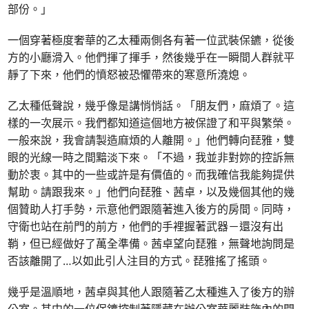
部份。」
一個穿著極度奢華的乙太種兩側各有著一位武裝保鑣，從後
方的小廳滑入。他們揮了揮手，然後幾乎在一瞬間人群就平
靜了下來，他們的憤怒被恐懼帶來的寒意所澆熄。
乙太種低聲說，幾乎像是講悄悄話。「朋友們，麻煩了。這
樣的一次展示。我們都知道這個地方被保證了和平與繁榮。
一般來說，我會請製造麻煩的人離開。」他們轉向琵雅，雙
眼的光線一時之間黯淡下來。「不過，我並非對妳的控訴無
動於衷。其中的一些或許是有價值的。而我確信我能夠提供
幫助。請跟我來。」他們向琵雅、茜卓，以及幾個其他的幾
個贊助人打手勢，示意他們跟隨著進入後方的房間。同時，
守衛也站在前門的前方，他們的手裡握著武器－還沒有出
鞘，但已經做好了萬全準備。茜卓望向琵雅，無聲地詢問是
否該離開了…以如此引人注目的方式。琵雅搖了搖頭。
幾乎是溫順地，茜卓與其他人跟隨著乙太種進入了後方的辦
公室。其中的一位保鑣控制著隱藏在辦公室華麗裝飾內的開