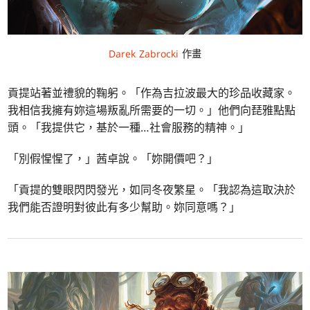
Darek Zabrocki
作畫
貢提站著並禮貌的鞠躬。「作為吉拉波最大的珍品收藏家。
我相信我擁有妳這場叛亂所需要的一切。」他們向琵雅點點
頭。「我提供它，基於一種…社會服務的精神。」
「別假惺惺了，」茜卓說。「妳開價吧？」
「貢提的雙眼閃閃發光，如同冬夜繁星。「我認為這取決於
我們能否證明對彼此有多少幫助。妳同意嗎？」