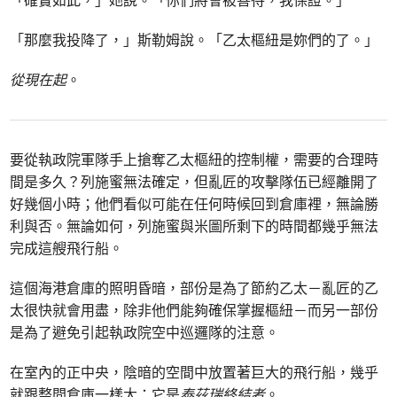
「確實如此，」她說。「你們將會被善待，我保證。」
「那麼我投降了，」斯勒姆說。「乙太樞紐是妳們的了。」
從現在起
。
要從執政院軍隊手上搶奪乙太樞紐的控制權，需要的合理時
間是多久？列施蜜無法確定，但亂匠的攻擊隊伍已經離開了
好幾個小時；他們看似可能在任何時候回到倉庫裡，無論勝
利與否。無論如何，列施蜜與米圖所剩下的時間都幾乎無法
完成這艘飛行船。
這個海港倉庫的照明昏暗，部份是為了節約乙太－亂匠的乙
太很快就會用盡，除非他們能夠確保掌握樞紐－而另一部份
是為了避免引起執政院空中巡邏隊的注意。
在室內的正中央，陰暗的空間中放置著巨大的飛行船，幾乎
就跟整間倉庫一樣大：它是
泰茲瑞終結者
。