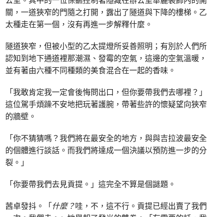
關，一道狹窄的門隨之打開，露出了隧道與下降的樓梯。乙
太種走在第一個，沒有再進一步解釋什麼。
隧道狹窄，但被小型的乙太提燈所妥善照明；有別於人們所
認知到地下通道裡那潮濕、發霉的空氣，這邊的空氣溫暖，
並有著由六種不同種類的美食混合在一起的香味。
「我敢肯定我一定會後悔問出口，但你要帶我們去哪裡？」
這位駕手煩躁不安地把玩著護腕，帶著些許的懷疑望向狹窄
的牆壁。
「你不猜猜嗎？我們將在最安全的地方，與與吉拉波最安全
的個體進行談話。而我們將達成一個決議以預防進一步的分
裂。」
「你要帶我們去見貢提。」這完全不算是個謎題。
茜卓發抖。「
什麼？
哇，不，這不行。貢提已經出賣了我們