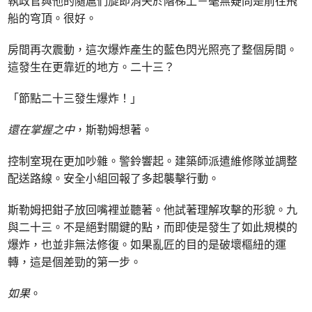
執政官與他的隨扈們旋即消失於階梯上－毫無疑問是前往飛
船的穹頂。很好。
房間再次震動，這次爆炸產生的藍色閃光照亮了整個房間。
這發生在更靠近的地方。二十三？
「節點二十三發生爆炸！」
還在掌握之中
，斯勒姆想著。
控制室現在更加吵雜。警鈴響起。建築師派遣維修隊並調整
配送路線。安全小組回報了多起襲擊行動。
斯勒姆把鉗子放回嘴裡並聽著。他試著理解攻擊的形貌。九
與二十三。不是絕對關鍵的點，而即使是發生了如此規模的
爆炸，也並非無法修復。如果亂匠的目的是破壞樞紐的運
轉，這是個差勁的第一步。
如果
。