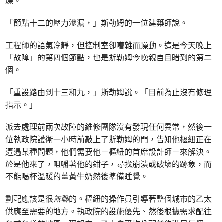
爍。
「節點十二的壓力滲漏，」斯勒姆的一位建築師說。
工程師的語氣冷靜，但控制室卻嘈雜而躁動。這是今天晚上
「故障」的第四個節點，也是斯勒姆今晚親自目睹到的第二
個。
「重設路由到十三和九，」斯勒姆說。「目前為止沒有修理
指示。」
派去處理前兩次故障的維修團隊沒有發現任何異常，然後一
位執政院護衛一小時前敲上了斯勒姆的門，告知他樞紐正在
遭遇某種問題，他們需要他－樞紐的首席設計師－來解決。
於是他來了，咀嚼著他的鉗子，尋找崩潰或破壞的跡象，而
不能喝杯溫暖的薑黃牛奶然後準備睡覺。
劃配應該是很
無聊
的。樞紐的操作員引導著整個城市的乙太
供應至需要的地方。執政院的設施優先、然後根據需求配往