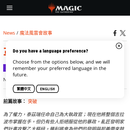
Skip
to
main
content
News
/
魔法風雲會故事
革命開始
Do you have a language preference?
Choose from the options below, and we will
魔法風雲會故事
2017-01-03
remember your preferred language in the
future.
Nik Davidson, Kelly Digges, and Kimberly J. Kreines
繁體中文
ENGLISH
前篇故事：
突破
為了權力，泰茲瑞任命自己為大執政官；現在他將整個吉拉
波市掌握在手。但仍有些人拒絕服從他的暴政。亂匠發明家
們計畫攻擊乙太樞紐。勝利將會為他們的發明與起義帶來鼓