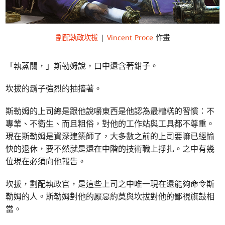
劃配執政坎拔
|
Vincent Proce
作畫
「執蒸關，」斯勒姆說，口中還含著鉗子。
坎拔的鬍子強烈的抽搐著。
斯勒姆的上司總是跟他說嚼東西是他認為最糟糕的習慣：不
專業、不衛生、而且粗俗，對他的工作站與工具都不尊重。
現在斯勒姆是資深建築師了，大多數之前的上司要嘛已經愉
快的退休，要不然就是還在中階的技術職上掙扎。之中有幾
位現在必須向他報告。
坎拔，劃配執政官，是這些上司之中唯一現在還能夠命令斯
勒姆的人。斯勒姆對他的厭惡約莫與坎拔對他的鄙視旗鼓相
當。