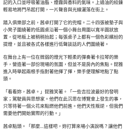
記的入口並呼吸著油脂、煙霧與香料的氣味。上過油的絞鍊
輕易地將門吊起打開，一片聲音與光線灑落在街上。
踏入俱樂部之前，茜卓打開了它的兜帽。二十四張被墊子與
小凳子圍繞著的低圓桌沿著一個小舞台周圍以寬半圓狀放
置，從地板上被稍稍抬起；每張桌子上都有一個色彩繽紛的
提燈，並且被各式各樣進行低聲談話的人們圍繞著。
在舞台上有一位在微弱的燈光下輕柔的彈奏著卡拉琴的樂
手，營造著一部份現場的氛圍，但並不是房內的焦點。琵雅
進入時舉起兩根手指對著他揮了揮，樂手便理解地點了點
頭。
「看看妳，茜卓。」琵雅笑著。「一些吉拉波最好的發明
家；駕駛員與思想家。他們在此沉思在博覽會上發生的事，
只等待著一個火花來點燃他們前進。他們天性叛逆，但我們
需要他們開始實際的行動。」
茜卓點頭。「那麼…這樣吧，妳打算來場小演說嗎？讓他們