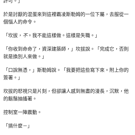
許可。」
於是討厭的混蛋來到這裡霸凌斯勒姆的一位下屬，去服從一
個惱人的命令。
「坎拔，
不
。我不能這樣做。這樣是失職。」
「你收到命命了，資深建築師，」坎拔說。「完成它，否則
就是換別人來做。」
「口說無憑，」斯勒姆說。「我要把這些寫下來。附上你的
簽署。」
坎拔的怒視只是片刻，但卻讓人感到無盡的漫長，沉默，他
的鬍鬚抽搐著。
控制室一陣震動。
「搞什麼－」