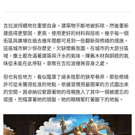
吉拉波持續地在重塑自身。建築物不斷地被拆除，然後重新
建造得更堅固、更高、使用更好的材料與技術。幾乎每一個
街區與廣場在過去幾年間都可見到一些翻新與修繕的措施。
這座城市鮮少保存歷史，欠缺懷舊氛圍。在城市的大部分區
域，塵土都充滿著建築與汗水的氣味。陳舊木材與銅銹的氣
味從未能在此停駐。衰敗在吉拉波幾無容身之處。
但也有些地方，看似籠罩了過多陰影的狹窄巷弄，那些修繕
許可從未獲得批准的地點，依據習慣用最簡單的方式圍出來
的空間。茜卓納拉緊跟著她的母親進入了其中一個被遺忘的
堤道，兜帽罩著她的頭髮，她的眼睛緊盯著腳下的地板。