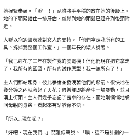
她握緊拳頭。「
我
－！」琵雅將手平穩的放在她的後腰上。
她的下顎緊鉗住一排牙齒，感覺到她的頭髮已經升到後頸附
近。
人群以抱怨聲表達對女人的支持。「他們拿走我所有的工
具。拆掉我整個工作室，」一個年長的矮人說著。
「我已經花了三年在製作我的發電機！但他們現在把它拿走
了，我所有的藍圖，所有的試作原型！我一無所有了！」
主人們都站起身，彼此爭論並發洩著他們的怒氣。很快地在
幾分鐘之內就激起了火花；俱樂部即將產生一場暴動，並且
湧上街頭。主人們幾乎忘記了茜卓的存在，而她則悄悄地躲
回母親的身邊，看起來有點猶豫不決。
「所以…現在呢？」
「好吧，現在我們…」琵雅低聲說。「噢，這不是計劃的一