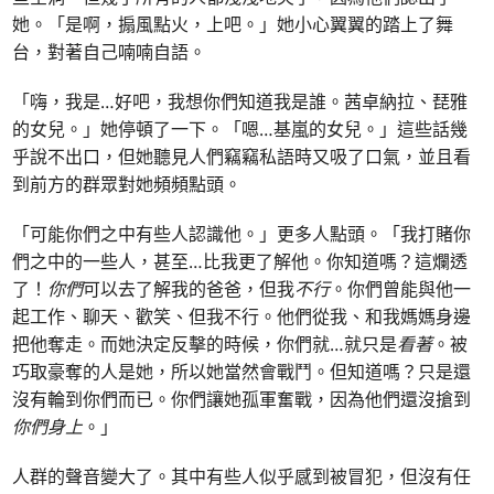
她。「是啊，搧風點火，上吧。」她小心翼翼的踏上了舞
台，對著自己喃喃自語。
「嗨，我是…好吧，我想你們知道我是誰。茜卓納拉、琵雅
的女兒。」她停頓了一下。「嗯…基嵐的女兒。」這些話幾
乎說不出口，但她聽見人們竊竊私語時又吸了口氣，並且看
到前方的群眾對她頻頻點頭。
「可能你們之中有些人認識他。」更多人點頭。「我打賭你
們之中的一些人，甚至…比我更了解他。你知道嗎？這爛透
了！
你們
可以去了解我的爸爸，但我
不行
。你們曾能與他一
起工作、聊天、歡笑、但我不行。他們從我、和我媽媽身邊
把他奪走。而她決定反擊的時候，你們就…就只是
看著
。被
巧取豪奪的人是她，所以她當然會戰鬥。但知道嗎？只是還
沒有輪到你們而已。你們讓她孤軍奮戰，因為他們還沒搶到
你們身上
。」
人群的聲音變大了。其中有些人似乎感到被冒犯，但沒有任