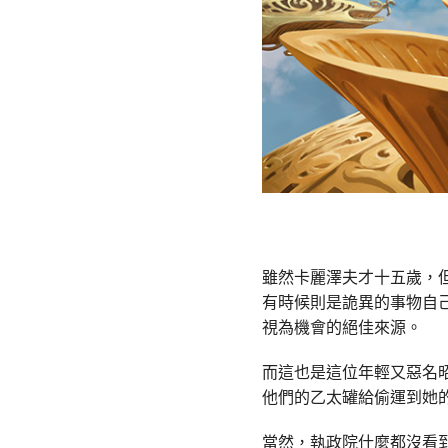
雖然卡麗澤夫才十五歲，
有時候則是詭異的事物自
視為機會的絕佳來源。
而這也是這位年輕又惡名
他們的乙太罐給偷運到她
當然，執政院什麼都沒看