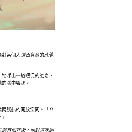
過對某個人
送出
意念的感覺
，她呼出一道短促的氣息，
她的腦中響起。
我兩艘船的開放空間。「
什
。
」
左邊有個守衛，他對這次調