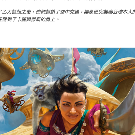
了乙太樞紐之後，他們封鎖了空中交通，讓亂匠突襲泰茲瑞本人
任落到了卡麗與傑斯的肩上。