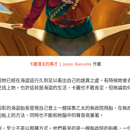
卡麗澤夫的專才
|
Jason Rainville
作畫
但她已經在海盜這行久到足以看出自己的詭異之處。有時候她會
己找上她。也許這就是海盜的生活，卡麗也不敢肯定，但無論如
昭彰的海盜船長發現自己登上一艘採集乙太的執政院飛船，在執
的船上的方法，同時也不斷和她腦中的聲音商量著。
到，至少不是以那種方式。他們看見的是一艘執政院的船艦，一