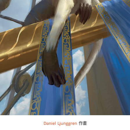
Daniel Ljunggren
作畫