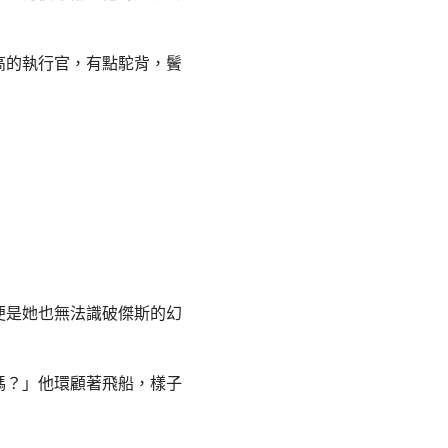
高的執行官，有點駝背，鬢
便是她也無法識破傑斯的幻
嗎？」他環顧著飛船，樣子