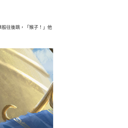
擊般往後跳，「猴子！」他