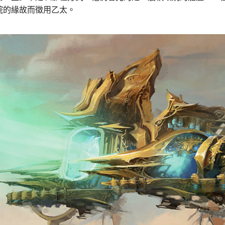
院的緣故而徵用乙太。