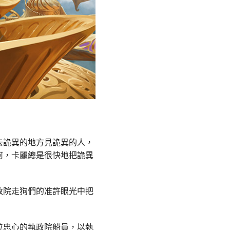
去詭異的地方見詭異的人，
何，卡麗總是很快地把詭異
政院走狗們的准許眼光中把
位忠心的執政院船員，以執