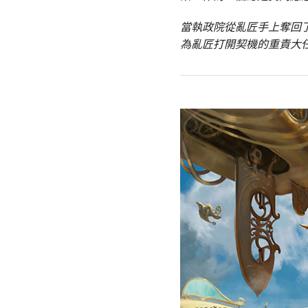
當執政院從亂匠手上奪回
為亂匠打開契機的重責大