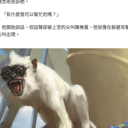
通念術告訴她。
，「有什麼我可以幫忙的嗎？」
，他開始說話，但話聲卻被上空的尖叫聲掩蓋，他就像在躲避攻
尖叫出現。