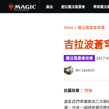
Skip
產品
遊玩魔法風雲會
學習魔法
to
main
content
News
/
魔法風雲會故事
吉拉波蒼
魔法風雲會故事
2017-0
Ari Levitch
前篇故事：
燃燒
當亂匠們準備進攻乙太樞
案。作為一個總是贊同應