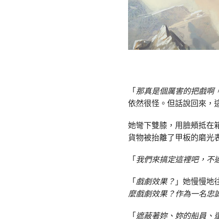
「
那真是個厲害的把戲啊
依然很怪。但話說回來，
她彎下雙膝，用臉頰抵在
貨物被抬離了甲板的磨光
「
我們來搞定這裡吧，不
「
戲劇效果？
」她慢慢地
麼戲劇效果？作為一名忠
「
遮蔽著妳、妳的船員、