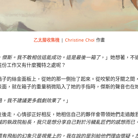
乙太層收集機
|
Christine Choi
作畫
，傑斯。我不敢相信這能成功。這是最後一箱了
，」她想著，不
這份工作又有什麼獨特之處呢？
箱子的絲金面板上，從她的那一側抬了起來。從咬緊的牙關之間
表面，就在箱子的重量稍微陷入了她的手指時，傑斯的聲音也在
過，我不建議更多戲劇效果了。
」
往後走，心情卻正好相反，她相信自己的夥伴會帶領她們走過敵
誠的執政院船長，我只是想分享自己對於污穢亂匠們的感想而已
還有飛船的幻象只是視覺上的，我在說的是別給他們理由懷疑。