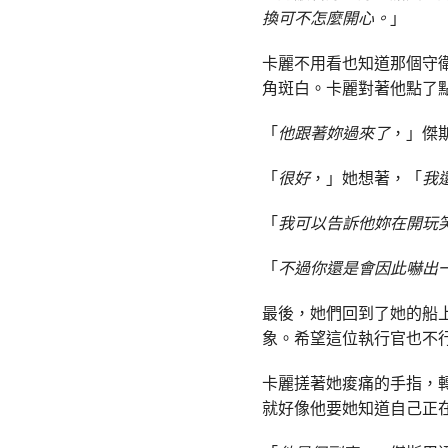
換可不怎麼開心。
」
卡麗不用看也知道那個守
角斑白。卡麗對著他點了
「
他跟著妳過來了
，」傑
「
很好
，」她想著，「
我
「
我可以告訴他妳在開玩
「
不過你還是會因此嚇出
最後，她們回到了她的船
象。希望這位執行官也不
卡麗搓著她痠痛的手指，
就好像他要她知道自己正