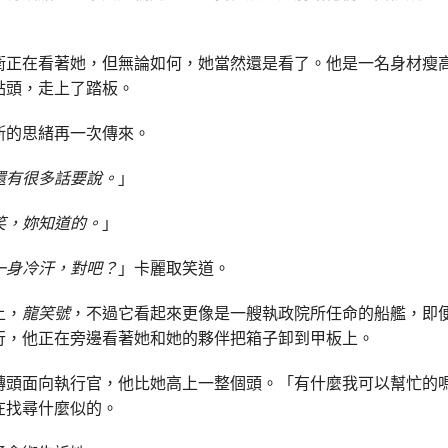
衛正在看著她，但無論如何，她當然還是看了。他是一名身材瘦
點頭，走上了踏板。
斯的思緒再一次傳來。
還有很多話要說。
」
笑，妳知道的。
」
一身冷汗，對吧？
」卡麗取笑道。
上，
龍笑號
，不過它看起來更像是一艘執政院所任命的船艦，即
行，他正在旁邊看著她和她的夥伴把箱子卸到甲板上。
轉頭面向執行官，他比她高上一整個頭。「有什麼我可以幫忙的
在找尋什麼似的。