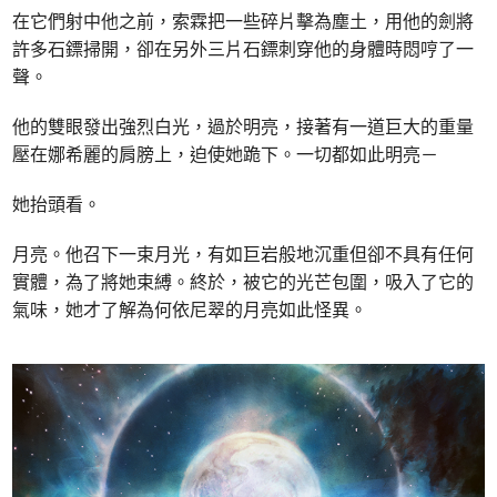
在它們射中他之前，索霖把一些碎片擊為塵土，用他的劍將
許多石鏢掃開，卻在另外三片石鏢刺穿他的身體時悶哼了一
聲。
他的雙眼發出強烈白光，過於明亮，接著有一道巨大的重量
壓在娜希麗的肩膀上，迫使她跪下。一切都如此明亮－
她抬頭看。
月亮。他召下一束月光，有如巨岩般地沉重但卻不具有任何
實體，為了將她束縛。終於，被它的光芒包圍，吸入了它的
氣味，她才了解為何依尼翠的月亮如此怪異。