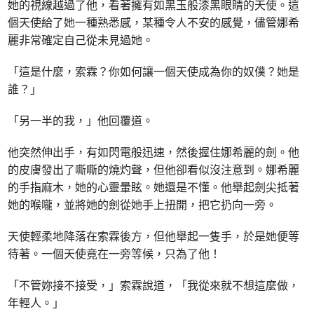
她的視線越過了他，看著擁有如黑玉般漆黑眼睛的天使。這
個天使給了她一種熟悉感，某種令人不安的感覺，儘管娜希
麗非常確定自己從未見過她。
「這是什麼，索霖？你如何讓一個天使成為你的奴僕？她是
誰？」
「另一半的我，」他回覆道。
他突然伸出手，有如閃電般迅速，然後握住娜希麗的劍。他
的皮膚發出了嘶嘶的燒灼聲，但他卻看似沒注意到。娜希麗
的手指麻木，她的心靈暈眩。她還是不懂。他舉起劍尖抵著
她的喉嚨，並將她的劍從她手上扭開，把它扔向一旁。
天使輕柔地降落在索霖後方，但他舉起一隻手，於是她便等
待著。一個天使竟在一旁等候，只為了他！
「不管妳接不接受，」索霖說道，「我從來就不想這麼做，
年輕人。」