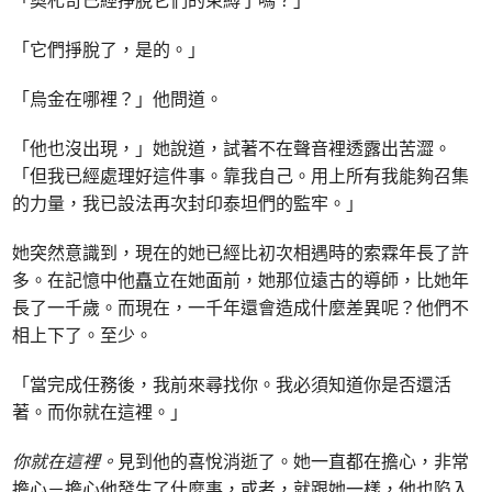
「奧札奇已經掙脫它們的束縛了嗎？」
「它們掙脫了，是的。」
「烏金在哪裡？」他問道。
「他也沒出現，」她說道，試著不在聲音裡透露出苦澀。
「但我已經處理好這件事。靠我自己。用上所有我能夠召集
的力量，我已設法再次封印泰坦們的監牢。」
她突然意識到，現在的她已經比初次相遇時的索霖年長了許
多。在記憶中他矗立在她面前，她那位遠古的導師，比她年
長了一千歲。而現在，一千年還會造成什麼差異呢？他們不
相上下了。至少。
「當完成任務後，我前來尋找你。我必須知道你是否還活
著。而你就在這裡。」
你就在這裡。
見到他的喜悅消逝了。她一直都在擔心，非常
擔心－擔心他發生了什麼事，或者，就跟她一樣，他也陷入