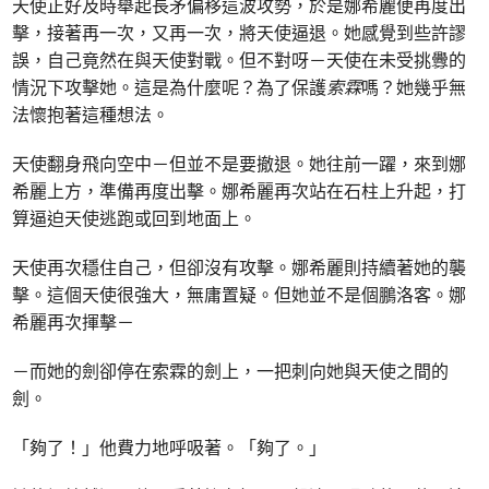
天使正好及時舉起長矛偏移這波攻勢，於是娜希麗便再度出
擊，接著再一次，又再一次，將天使逼退。她感覺到些許謬
誤，自己竟然在與天使對戰。但不對呀－天使在未受挑釁的
情況下攻擊她。這是為什麼呢？為了保護
索霖
嗎？她幾乎無
法懷抱著這種想法。
天使翻身飛向空中－但並不是要撤退。她往前一躍，來到娜
希麗上方，準備再度出擊。娜希麗再次站在石柱上升起，打
算逼迫天使逃跑或回到地面上。
天使再次穩住自己，但卻沒有攻擊。娜希麗則持續著她的襲
擊。這個天使很強大，無庸置疑。但她並不是個鵬洛客。娜
希麗再次揮擊－
－而她的劍卻停在索霖的劍上，一把刺向她與天使之間的
劍。
「夠了！」他費力地呼吸著。「夠了。」