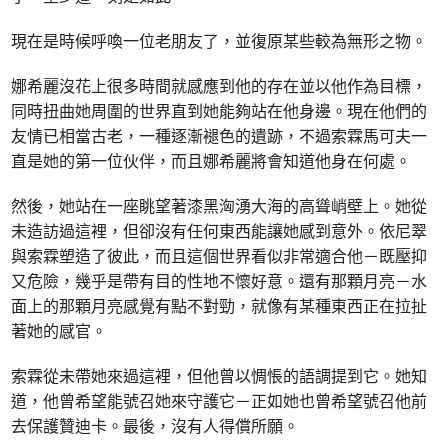
現在是時候呼喚一位老朋友了，並復原某些較為無形之物。
娜希麗沒花上很多時間就感應到他的存在並以他作為目標，
同時扭曲她周圍的世界直到她能夠站在他身邊。現在他們的
友情已相當古老，一種逐漸褪色的遺跡，不過索霖馬可夫一
直是她的第一位伙伴，而且娜希麗將會知道他身在何處。
然後，她站在一座眺望著漆黑洶湧大海的高聳峭壁上。她從
未造訪過這裡，但卻沒有任何東西能讓她感到意外。依尼翠
與索霖塑造了彼此，而且這個世界看似非常適合他－既壓抑
又危險，幾乎是帶有目的性地不懷好意。還有那顆月亮－水
面上的那顆月亮感覺有點不對勁，就像有某種東西正在拉扯
著她的感官。
索霖從未帶她來過這裡，但他曾以惆悵的語調提到它。她知
道，他曾希望能號召她來守護它－正如她也曾希望號召他前
去保護贊迪卡。最後，沒有人得償所願。