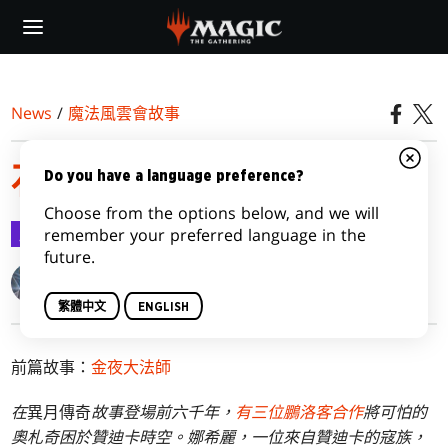
Skip
to
main
content
News
/
魔法風雲會故事
石與血
Do you have a language preference?
Choose from the options below, and we will
魔法風雲會故事
2016-06-15
remember your preferred language in the
future.
Kelly Digges
繁體中文
ENGLISH
前篇故事：
金夜大法師
在
異月傳奇
故事登場前六千年，
有三位鵬洛客合作
將可怕的
奧札奇困於贊迪卡時空。娜希麗，一位來自贊迪卡的寇族，