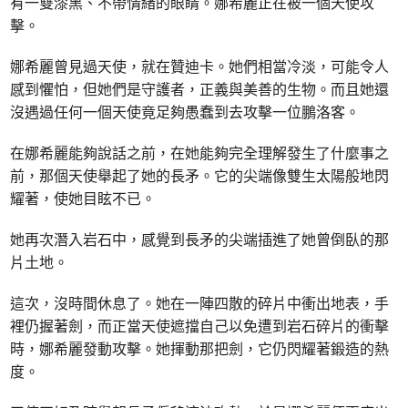
有一雙漆黑、不帶情緒的眼睛。娜希麗正在被一個天使攻
擊。
娜希麗曾見過天使，就在贊迪卡。她們相當冷淡，可能令人
感到懼怕，但她們是守護者，正義與美善的生物。而且她還
沒遇過任何一個天使竟足夠愚蠢到去攻擊一位鵬洛客。
在娜希麗能夠說話之前，在她能夠完全理解發生了什麼事之
前，那個天使舉起了她的長矛。它的尖端像雙生太陽般地閃
耀著，使她目眩不已。
她再次潛入岩石中，感覺到長矛的尖端插進了她曾倒臥的那
片土地。
這次，沒時間休息了。她在一陣四散的碎片中衝出地表，手
裡仍握著劍，而正當天使遮擋自己以免遭到岩石碎片的衝擊
時，娜希麗發動攻擊。她揮動那把劍，它仍閃耀著鍛造的熱
度。