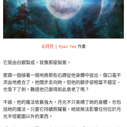
幻月咒
|
Ryan Yee
作畫
它是由白銀製成。就像那座獄窖。
索霖一個接著一個地將那些石鏢從他身體中拔出，傷口毫不
流血地癒合了。他闊步走向她。但他的腳步卻相當不穩定，
也垂下了劍。難道他已變得如此衰老了嗎？
不過，他的魔法依舊強大。月光不只束縛了她的身體，也包
括她的魔法。只要它持續照耀著，她就無法影響任何位於月
光半徑範圍以外的東西。