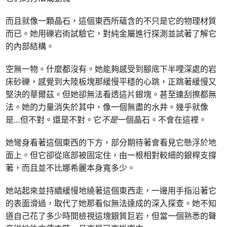
而且就像一顆晶石，這個東西所蘊含的不只是它的物理材質
而已。她用礫岩術試驗它，對純金屬進行探測並試著了解它
的內部結構。
空無一物。什麼都沒有。她能夠感受到腳底下半哩深處的岩
床砂礫，感覺到大陸板塊那緩慢平穩的心跳，正跳著緩慢又
堅決的華爾茲。但她卻無法看透這片銀塊。甚至連刮擦都無
法。她的力量消失於其中，像一個無盡的水井。幾乎就像
是…但不對。還是不對。它
不是
一個晶石。不會在這裡。
她彎身看著這個東西的下方，部分期待著會看見它懸浮於地
面上。但它卻從底部被固定住，由一根相對較細的銀桿支撐
著，而且並不比娜希麗本身寬多少。
她站起來並持續緩慢地繞著這個東西走，一邊用手指沿著它
的表面滑過，取代了她那看似無法達成的深入探查。她不知
道自己花了多少時間檢視這塊銀質巨岩，但當一個熟悉的聲