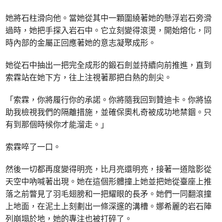
她將石柱滑向他。當她從其中一顆圍繞著她的懸浮岩石旁滑
過時，她把手探入岩石中。它立刻變得滾燙，開始熔化，同
時內部的金屬正回應著她的意志凝聚成形。
她從石中抽出一把完全成形的鍛石劍並持續向前推進，直到
索霖站在她下方，往上注視著那把白熱的劍尖。
「索霖，你將履行你的承諾。你將隨我回到贊迪卡。你將協
助我檢視我們的隔離措施，並確保奧札奇被成功地禁錮。只
有到那個時候你才能溜走。」
索霖啐了一口。
然後一切都再度變得明亮，比月亮還明亮，接著一道陰影從
天空中吶喊著出現。她在這個形體撞上她並把她從臺座上推
落之前瞥見了羽毛翅膀和一把耀眼的長矛。她們一同翻滾撞
上地面，在泥土上刻劃出一條深邃的溝槽。娜希麗的岩石陣
列崩塌於地，她的專注也被打碎了。