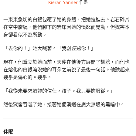
Kieran Yanner
作畫
一束束急切的白銀包覆了她的身體，把她拉進去。岩石碎片
在空中旋繞，他們腳下的岩床因她的憤怒而晃動，但獄窖本
身卻看似不為所動。
「去你的！」她大喊著。「我
信任過
你！」
現在，他聳立於她面前，天使在他後方展開了翅膀，而他也
在熔化的白銀淹沒她的耳朵之前說了最後一句話。他聽起來
幾乎是傷心的。幾乎。
「我從未要求過妳的信任，孩子。我只要妳服從。」
然後獄窖吞噬了她，接著她便消逝在廣大無垠的黑暗中。
休眠