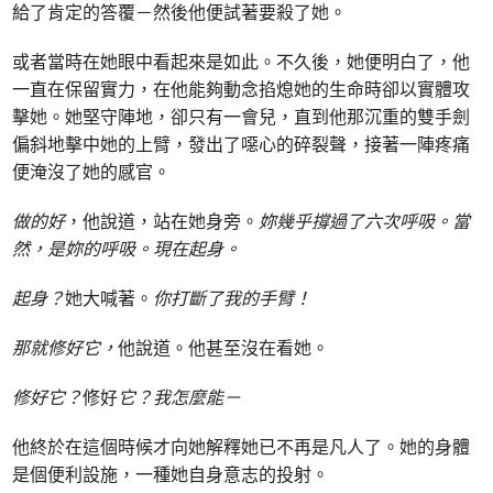
給了肯定的答覆－然後他便試著要殺了她。
或者當時在她眼中看起來是如此。不久後，她便明白了，他
一直在保留實力，在他能夠動念掐熄她的生命時卻以實體攻
擊她。她堅守陣地，卻只有一會兒，直到他那沉重的雙手劍
偏斜地擊中她的上臂，發出了噁心的碎裂聲，接著一陣疼痛
便淹沒了她的感官。
做的好
，他說道，站在她身旁。
妳幾乎撐過了六次呼吸。當
然，是妳的呼吸。現在起身。
起身？
她大喊著。
你打斷了我的手臂！
那就修好它，
他說道。他甚至沒在看她。
修好它？
修好
它？我怎麼能－
他終於在這個時候才向她解釋她已不再是凡人了。她的身體
是個便利設施，一種她自身意志的投射。