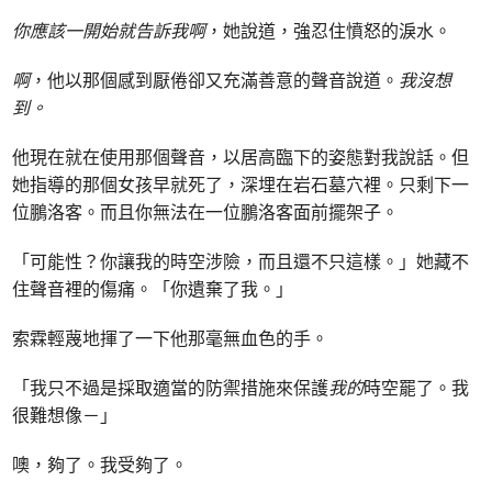
你應該一開始就告訴我啊
，她說道，強忍住憤怒的淚水。
啊
，他以那個感到厭倦卻又充滿善意的聲音說道。
我沒想
到。
他現在就在使用那個聲音，以居高臨下的姿態對我說話。但
她指導的那個女孩早就死了，深埋在岩石墓穴裡。只剩下一
位鵬洛客。而且你無法在一位鵬洛客面前擺架子。
「可能性？你讓我的時空涉險，而且還不只這樣。」她藏不
住聲音裡的傷痛。「你遺棄了我。」
索霖輕蔑地揮了一下他那毫無血色的手。
「我只不過是採取適當的防禦措施來保護
我的
時空罷了。我
很難想像－」
噢，夠了。我受夠了。