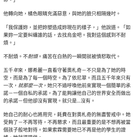
他轉向她，橘色眼睛充滿惡意，與她的臉只相隔幾吋。
「我保護妳，並把妳塑造成妳現在的樣子，」他說道。「如
果妳一定要糾纏誰的話，去找烏金吧。我對這個感到不耐
煩。」
不耐煩。不
耐煩
。痛苦在白熱的一瞬間就被憤怒取代。
五千
年
來，娜希麗一直看守著奧札奇－不只是為了她的時
空，而是為了每一個時空。為了依尼翠。而且五千年來只有
一次，
就那麼一次
，她只不過呼喚他前來實現一個簡單的承
諾－一個自私的承諾，為了能夠讓他自己的世界安全而做出
的承諾－但他卻沒有實現。就只是…沒有。
她自己的耐心也將用完，耗費在對奧札奇的無盡警戒中。她
受夠了－不再等待，不再懇求，而且最重要的是不想再被當
個孩子般地對待。如果索霖需要她已不再是他的學生的證