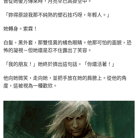
音從她後方傳來時，月亮早已高掛空中。
「妳得原諒我那不純熟的塑石技巧呀，年輕人。」
她轉身。索霖！
白髮，黑外套，那雙怪異的橘色眼睛。他那可怕的面貌，恐
怖的凝視－但她還是忍不住露出了笑容。
「我的朋友！」她終於擠出這句話。「你還活著！」
他向她微笑，走向她，並把手放在她的肩膀上。從他的角
度，這被視為一種歡欣。