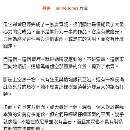
獄窖
|
Jaime Jones
作畫
但它
確實
已經完成了－無庸置疑，很明顯地是個耗費了大量
心力的完成品，而不是進行到一半的作品。它沒有被磨光，
只因為磨光這件事與這個東西，或是它的功用，並沒有什麼
關連。
而這個－這個
東西
－就是她所感應到的。不是索霖。這個東
西向她傾訴，透過黑暗虛空那飄渺的介質，提到了索霖。
斷崖上空無一物，只有狂風與這塊銀質巨岩，還有一株長滿
紅色葉片的矮樹。她不理會那棵樹並繞著這塊巨大的銀石打
轉。
多面。它具有八個面，或大概是七個，端看一個人對於邊緣
本質的定義有多寬鬆。但它們是經過仔細塑型的平面，幾乎
就像是…不過在依尼翠並沒有晶石，而且索霖也不具有製造
它們的方法或動機。