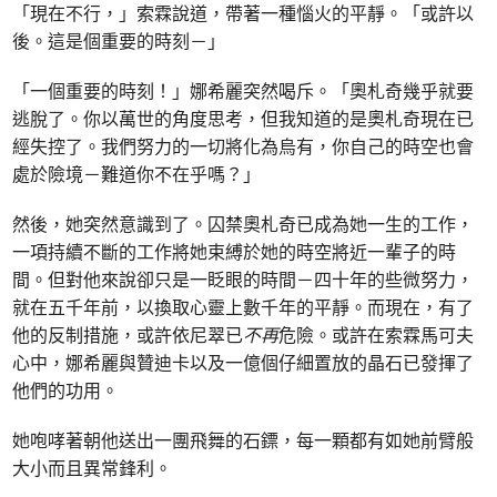
「現在不行，」索霖說道，帶著一種惱火的平靜。「或許以
後。這是個重要的時刻－」
「一個重要的時刻！」娜希麗突然喝斥。「奧札奇幾乎就要
逃脫了。你以萬世的角度思考，但我知道的是奧札奇現在已
經失控了。我們努力的一切將化為烏有，你自己的時空也會
處於險境－難道你不在乎嗎？」
然後，她突然意識到了。囚禁奧札奇已成為她一生的工作，
一項持續不斷的工作將她束縛於她的時空將近一輩子的時
間。但對他來說卻只是一眨眼的時間－四十年的些微努力，
就在五千年前，以換取心靈上數千年的平靜。而現在，有了
他的反制措施，或許依尼翠已
不再
危險。或許在索霖馬可夫
心中，娜希麗與贊迪卡以及一億個仔細置放的晶石已發揮了
他們的功用。
她咆哮著朝他送出一團飛舞的石鏢，每一顆都有如她前臂般
大小而且異常鋒利。