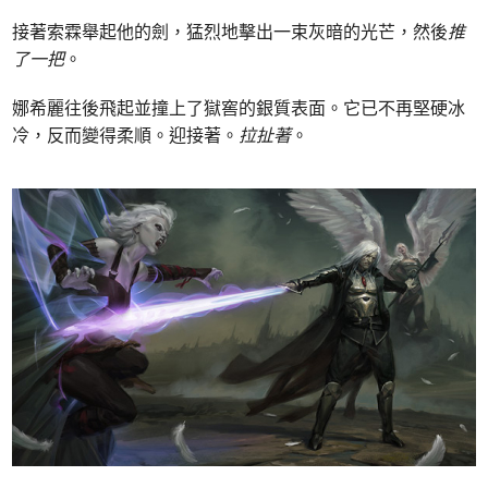
接著索霖舉起他的劍，猛烈地擊出一束灰暗的光芒，然後
推
了一把
。
娜希麗往後飛起並撞上了獄窖的銀質表面。它已不再堅硬冰
冷，反而變得柔順。迎接著。
拉扯著
。