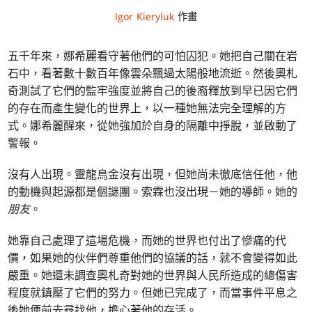
Igor Kieryluk
作畫
五千年來，娜希麗看守著他們的可怕囚犯。她把自己關在岩
石中，看著數十數百年像雲朵飄過太陽般地流逝。然後奧札
奇測試了它們的監牢強度並將自己的後裔釋放到早已因它們
的存在而產生變化的世界上，以一種她無法完全理解的方
式。娜希麗醒來，從她強加於自身的隔離中掙脫，並啟動了
警報。
沒有人出現。靈龍烏金沒有出現，但她尚未徹底信任他，他
的動機與起源都是個謎團。索霖也沒出現－她的導師。她的
朋友
。
她靠自己處理了這場危機，而她的世界也付出了慘痛的代
價，如果她的伙伴們尊重他們的協議的話，就不會變得如此
嚴重。她還未調查奧札奇對她的世界與人民所造成的總傷害
程度就鎮壓了它們的努力。但她已完成了，而當事件平息之
後她便前去尋找他，擔心著他的存活。