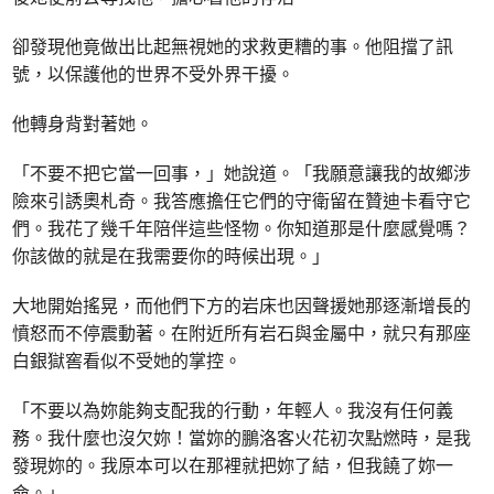
卻發現他竟做出比起無視她的求救更糟的事。他阻擋了訊
號，以保護他的世界不受外界干擾。
他轉身背對著她。
「不要不把它當一回事，」她說道。「我願意讓我的故鄉涉
險來引誘奧札奇。我答應擔任它們的守衛留在贊迪卡看守它
們。我花了幾千年陪伴這些怪物。你知道那是什麼感覺嗎？
你該做的就是在我需要你的時候出現。」
大地開始搖晃，而他們下方的岩床也因聲援她那逐漸增長的
憤怒而不停震動著。在附近所有岩石與金屬中，就只有那座
白銀獄窖看似不受她的掌控。
「不要以為妳能夠支配我的行動，年輕人。我沒有任何義
務。我什麼也沒欠妳！當妳的鵬洛客火花初次點燃時，是我
發現妳的。我原本可以在那裡就把妳了結，但我饒了妳一
命。」