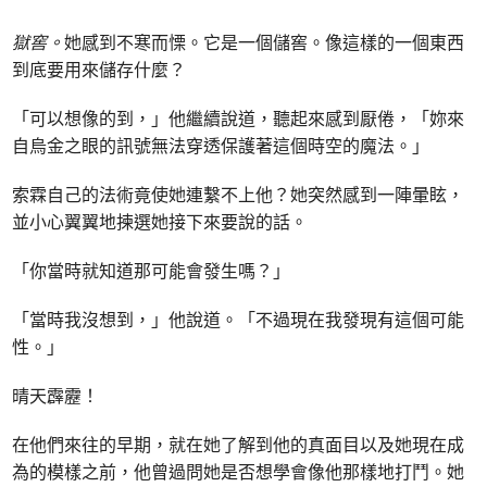
獄窖。
她感到不寒而慄。它是一個儲窖。像這樣的一個東西
到底要用來儲存什麼？
「可以想像的到，」他繼續說道，聽起來感到厭倦，「妳來
自烏金之眼的訊號無法穿透保護著這個時空的魔法。」
索霖自己的法術竟使她連繫不上他？她突然感到一陣暈眩，
並小心翼翼地揀選她接下來要說的話。
「你當時就知道那可能會發生嗎？」
「當時我沒想到，」他說道。「不過現在我發現有這個可能
性。」
晴天霹靂！
在他們來往的早期，就在她了解到他的真面目以及她現在成
為的模樣之前，他曾過問她是否想學會像他那樣地打鬥。她