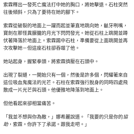
索霖釋出一發死亡魔法打中她的胸口，將她擊退。石柱突然
往後傾斜，只為了要待在她的腳下。
索霖從破裂的地面上一躍而起並筆直地跳向她，齜牙咧嘴，
寶劍在那怪異朦朧的月光下閃閃發光。她從石柱上跳開並蹲
伏著降落於地面上。索霖踢中石柱，準備要從上面跳開並再
次攻擊她－但這座石柱卻吞噬了他。
她站起身，握緊拳頭，將索霖擠壓在石頭中。
出現了裂縫，一開始只有一個，然後是許多個，閃耀著來自
這位吸血鬼魔法的光芒。石柱在索霖強行脫身的同時四處飛
散成一片光芒與石頭。他優雅地降落到地面上。
但他看起來卻相當痛苦。
「我並不想與你為敵，」娜希麗說道。「我要的只是你的
協
助
，索霖。你許下了承諾。跟我走吧。」