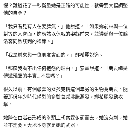
懼？難道花了一秒衡量她是正確的可能性，就需要大幅調整
他的自尊？
「我只看見有人在耍脾氣，」他說道。「如果妳前來與一位
對等的人會面，妳應該以休戰的姿態前來，並遵循與一位鵬
洛客同胞談判的禮節。」
「我是前來與一位朋友會面的，」娜希麗說道。
「那麼我看不出任何抱怨的理由，」索霖說道。「朋友總是
傳遞殘酷的事實…不是嗎？」
很久以前，有個愚蠢的女孩竟稱這個卑劣的生物為朋友。隨
著那份年少時代僅剩的多愁善感沸騰蒸發，娜希麗發動攻
擊。
她跨在由岩石形成的拳頭上朝索霖俯衝而去。她沒有劍。她
並不需要。大地本身就是她的武器。