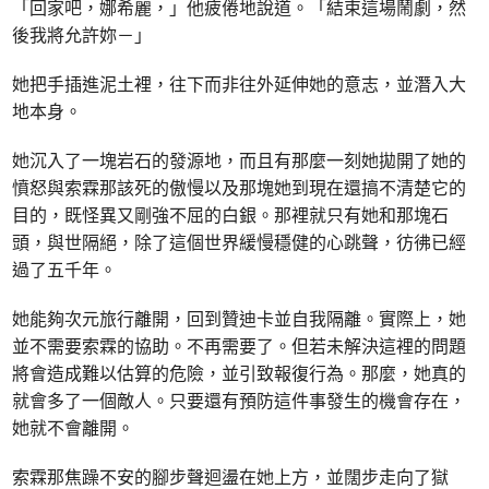
「回家吧，娜希麗，」他疲倦地說道。「結束這場鬧劇，然
後我將允許妳－」
她把手插進泥土裡，往下而非往外延伸她的意志，並潛入大
地本身。
她沉入了一塊岩石的發源地，而且有那麼一刻她拋開了她的
憤怒與索霖那該死的傲慢以及那塊她到現在還搞不清楚它的
目的，既怪異又剛強不屈的白銀。那裡就只有她和那塊石
頭，與世隔絕，除了這個世界緩慢穩健的心跳聲，彷彿已經
過了五千年。
她能夠次元旅行離開，回到贊迪卡並自我隔離。實際上，她
並不需要索霖的協助。不再需要了。但若未解決這裡的問題
將會造成難以估算的危險，並引致報復行為。那麼，她真的
就會多了一個敵人。只要還有預防這件事發生的機會存在，
她就不會離開。
索霖那焦躁不安的腳步聲迴盪在她上方，並闊步走向了獄