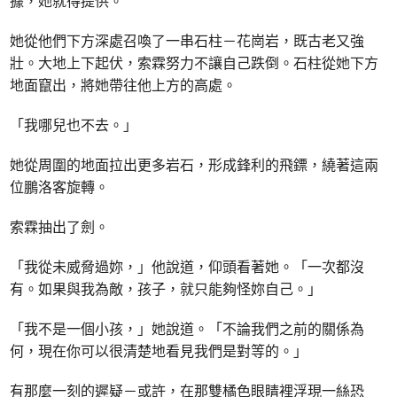
據，她就得提供。
她從他們下方深處召喚了一串石柱－花崗岩，既古老又強
壯。大地上下起伏，索霖努力不讓自己跌倒。石柱從她下方
地面竄出，將她帶往他上方的高處。
「我哪兒也不去。」
她從周圍的地面拉出更多岩石，形成鋒利的飛鏢，繞著這兩
位鵬洛客旋轉。
索霖抽出了劍。
「我從未威脅過妳，」他說道，仰頭看著她。「一次都沒
有。如果與我為敵，孩子，就只能夠怪妳自己。」
「我不是一個小孩，」她說道。「不論我們之前的關係為
何，現在你可以很清楚地看見我們是對等的。」
有那麼一刻的遲疑－或許，在那雙橘色眼睛裡浮現一絲恐