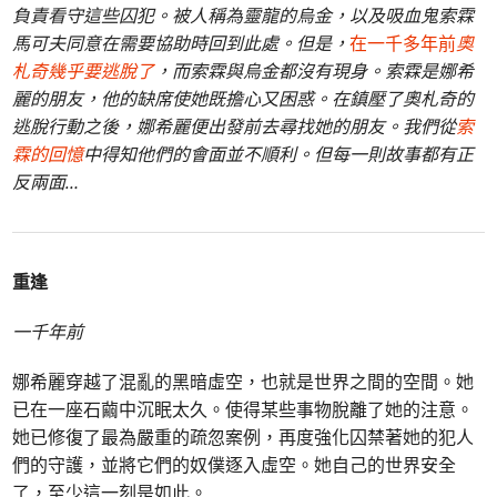
負責看守這些囚犯。被人稱為靈龍的烏金，以及吸血鬼索霖
馬可夫同意在需要協助時回到此處。但是，
在一千多年前
奧
札奇幾乎要逃脫了
，而索霖與烏金都沒有現身。索霖是娜希
麗的朋友，他的缺席使她既擔心又困惑。在鎮壓了奧札奇的
逃脫行動之後，娜希麗便出發前去尋找她的朋友。我們從
索
霖的回憶
中得知他們的會面並不順利。但每一則故事都有正
反兩面…
重逢
一千年前
娜希麗穿越了混亂的黑暗虛空，也就是世界之間的空間。她
已在一座石繭中沉眠太久。使得某些事物脫離了她的注意。
她已修復了最為嚴重的疏忽案例，再度強化囚禁著她的犯人
們的守護，並將它們的奴僕逐入虛空。她自己的世界安全
了，至少這一刻是如此。