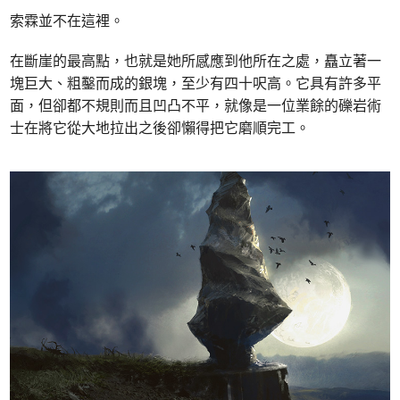
索霖並不在這裡。
在斷崖的最高點，也就是她所感應到他所在之處，矗立著一
塊巨大、粗鑿而成的銀塊，至少有四十呎高。它具有許多平
面，但卻都不規則而且凹凸不平，就像是一位業餘的礫岩術
士在將它從大地拉出之後卻懶得把它磨順完工。