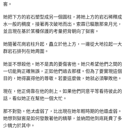
窖。
她把下方的岩石塑型成另一個圓柱，將她上方的岩石稀釋成
水一般的稠度，接著再次破地而出。索霖已驅散那束月光，
並且現在基於某種保護的考量把背朝向了獄窖。
她隨著花崗岩柱升起，矗立於他上方，一邊從大地拉起一大
群岩石排列在她周圍。
她並不想殺他。她不是真的要傷害他。她只希望他們之間的
一切能夠正確無誤，正如他們過去那樣。但為了要實現這個
目的，她得贏得他的尊敬。若要這麼做，她就必須擊敗他。
現在，他正倚靠在他的劍上。如果他們同意平等看待彼此的
話，看似她正在幫他一個大忙。
那不對勁。他
太
虛弱了，比出現在她年輕時期的他還虛弱。
她想到獄窖是如何發散著他的精華，並納悶他到底耗費了多
少精力於其中。