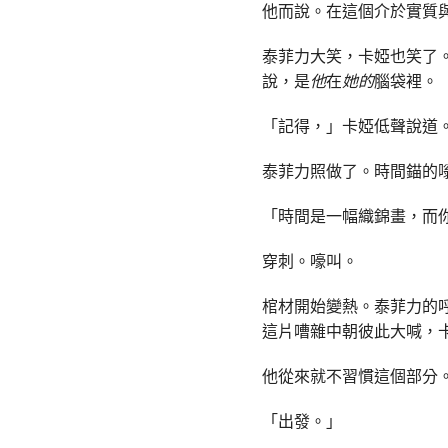
他而說。在這個介於實質
泰菲力大笑，卡婭也笑了
說，是
他
在
她的
腦袋裡。
「記得，」卡婭低聲說道
泰菲力照做了。時間錨的
「時間是一幅織錦畫，而
穿刺。嚎叫。
棺材開始變熱。泰菲力的
這片嘈雜中朝彼此大喊，
他從來就不習慣這個部分
「出發。」