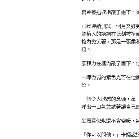
棺蓋被迅速地敲了兩下。
已經連續測試一個月又好
並植入的語詞在此刻被準
棺內微笑著，那是一張柔
類。
泰菲力在棺內敲了兩下。
一陣微弱的紫色光芒在他
盈。
一個令人欣慰的念頭，萬
呼出一口氣並試著讓自己
金屬看似永遠不會變暖，
「你可以問他，」卡婭說