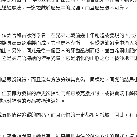
是透過魔法，一道埋藏於歷史中的咒語，而且歷史很不可靠。
一位語言和古冰河學者－在兄弟之戰前幾十年創造或發現的。此
的族長頭蓋骨雕製而成。它也是基克斯－一個從鋼油幻夢中潛入
抽出。另外，同兆是從一個巨人的牙齒鑿刻而成，並由喀爾山脈
，它是被咒語凍結的流星光暈，它是熔化的山脈之心，被沙地亞
神話眾說紛紜，而且沒有方法分辨其真偽。同樣地，同兆的結局
，但泰菲力發掘的歷史卻提到同兆已被克撒摧毀，或被賈瑞卡薩
種冰封神明的貢品被扔進湖裡。
或五個值得追蹤的同兆，而且它們的歷史都相互牴觸：因此，有
？」莎希莉問道。她具有一種直接且專注於解決方法的模式，這