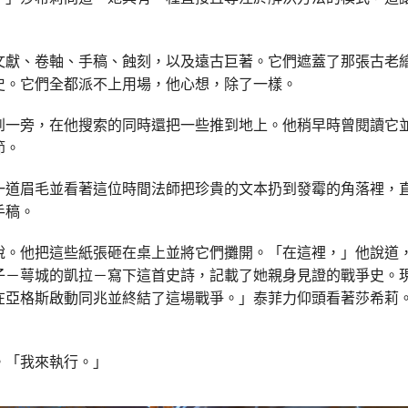
文獻、卷軸、手稿、蝕刻，以及遠古巨著。它們遮蓋了那張古老
史。它們全都派不上用場，他心想，除了一樣。
到一旁，在他搜索的同時還把一些推到地上。他稍早時曾閱讀它
節。
一道眉毛並看著這位時間法師把珍貴的文本扔到發霉的角落裡，
手稿。
說。他把這些紙張砸在桌上並將它們攤開。「在這裡，」他說道
子－萼城的凱拉－寫下這首史詩，記載了她親身見證的戰爭史。
在亞格斯啟動同兆並終結了這場戰爭。」泰菲力仰頭看著莎希莉
。「我來執行。」