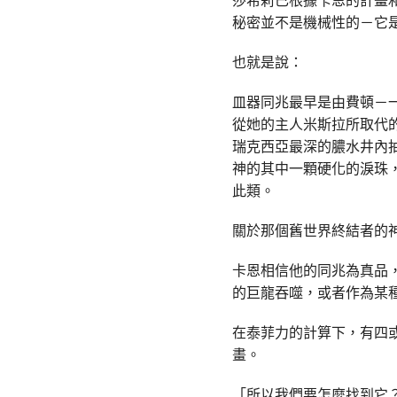
秘密並不是機械性的－它
也就是說：
皿器同兆最早是由費頓－
從她的主人米斯拉所取代
瑞克西亞最深的膿水井內
神的其中一顆硬化的淚珠
此類。
關於那個舊世界終結者的
卡恩相信他的同兆為真品
的巨龍吞噬，或者作為某
在泰菲力的計算下，有四
畫。
「所以我們要怎麼找到它