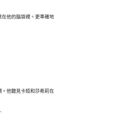
就在他的腦袋裡。更準確地
調。他聽見卡婭和莎希莉在
－