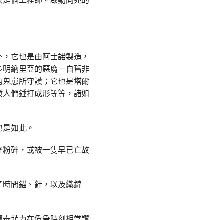
外，它也是由阿士諾製造，
多明納里亞的惡魔－自舊非
的鬼崽所守護；它也是塔爾
矮人們錘打成形等等，諸如
也是如此。
隆粉碎，或被一隻早已亡故
了時間錨、針，以及織錦
讓泰菲力在危急時刻相當讚