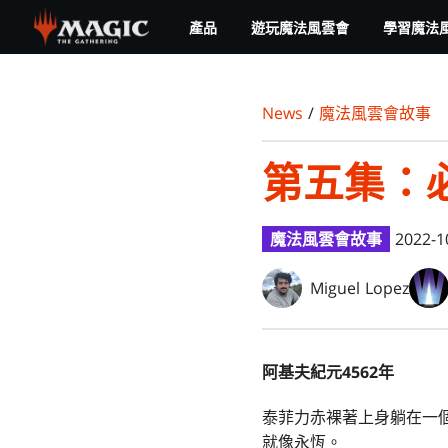
Skip
產品
遊玩魔法風雲會
學習魔法
to
main
content
News
/
魔法風雲會故事
第五集：
魔法風雲會故事
2022-1
Miguel Lopez
阿基夫紀元4562年
泰菲力赤裸著上身躺在一
就像永恆。