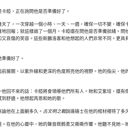
是卡婭，正在詢問他是否準備好了。
幾天了，一次穿越一個小時、一天、一週，確保一切不變，確保
確地回報；就這樣過了一個月，卡婭還在問他是否準備就緒。問
和又哀傷的笑容。這些新鵬洛客和他想起的人們非常不同。更具
他準備好了。
面前展開，以紫外線和更深的色度照亮他的視野。他的指尖、他
一他回不來的話：卡婭將會領導他們所有人。她和艾紫培，還有
感到舒適。他想起芮恩和她的歌。
無論他在上面躺多久。
古文明
之戰
說達硌士在他的棺材裡待了多
道。在他的心靈中，她的聲音既輕柔又嘶嘶作響。他聽不見她－