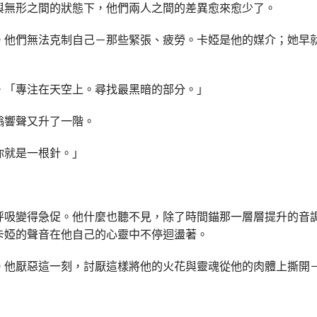
與無形之間的狀態下，他們兩人之間的差異愈來愈少了。
。他們無法克制自己－那些緊張、疲勞。卡婭是他的媒介；她早
。「專注在天空上。尋找最黑暗的部分。」
嗡響聲又升了一階。
你就是一根針。」
呼吸變得急促。他什麼也聽不見，除了時間錨那一層層提升的音
卡婭的聲音在他自己的心靈中不停迴盪著。
。他厭惡這一刻，討厭這樣將他的火花與靈魂從他的肉體上撕開