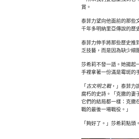
賞。
泰菲力望向他面前的那些
千年多明納里亞傳說的歷
泰菲力伸手將那些歷史推
乏技藝，而是因為缺少細
莎希莉不發一語。她揚起
手裡拿著一份滿是霉斑的
「
古文明之戰
，」泰菲力
腐朽的史詩。「克撒的妻
它們的結局都一樣：克撒
戰的最後一場戰役。」
「夠好了。」莎希莉點頭