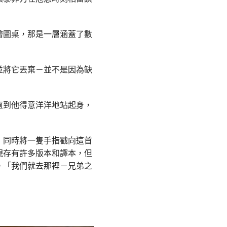
繪圖桌，那是一層涵蓋了數
並將它丟棄－並不是因為缺
直到他得意洋洋地站起身，
，同時將一隻手指戳向這首
現存有許多版本和譯本，但
。「我們就去那裡－兄弟之