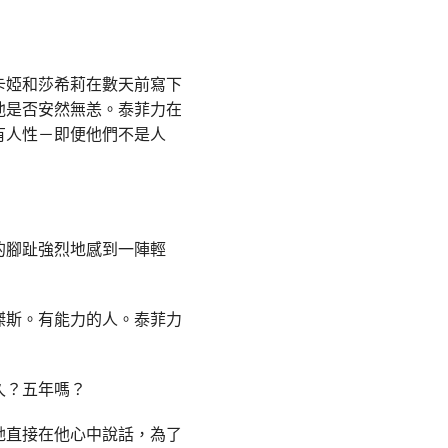
卡婭和莎希莉在數天前寫下
他是否安然無恙。泰菲力在
有人性－即便他們不是人
的腳趾強烈地感到一陣輕
傑斯。有能力的人。泰菲力
久？五年嗎？
她直接在他心中說話，為了