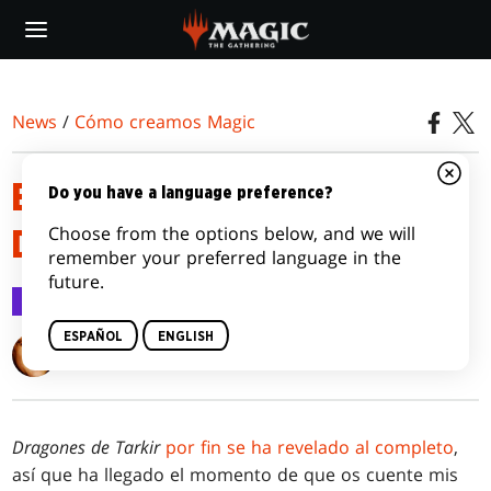
Skip
to
main
content
News
/
Cómo creamos Magic
ENGANCHADO A LAS
Do you have a language preference?
Choose from the options below, and we will
DRACÓNICAS, PARTE 1
remember your preferred language in the
future.
Cómo creamos Magic
16 mar 2015
ESPAÑOL
ENGLISH
Mark Rosewater
Dragones de Tarkir
por fin se ha revelado al completo
,
así que ha llegado el momento de que os cuente mis