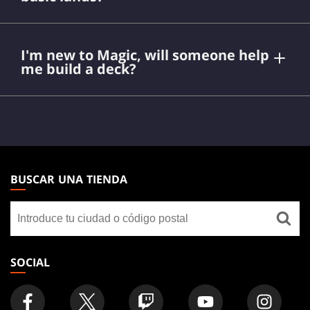
I'm new to Magic, will someone help
me build a deck?
MAGIC:
DailyMTG
THE
BUSCAR UNA TIENDA
GATHERING
Buscar
FOOTER
una
tienda
SOCIAL