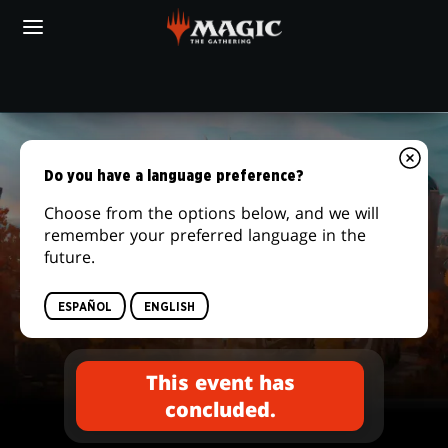
Skip
to
main
content
Tu tienda local
PRERELEASE
|
Do you have a language preference?
MAGIC:
Choose from the options below, and we will
remember your preferred language in the
THE
future.
Secrets of Strixhaven
GATHERING
EVENTOS PRESENTACIÓN
ESPAÑOL
ENGLISH
This event has
concluded.