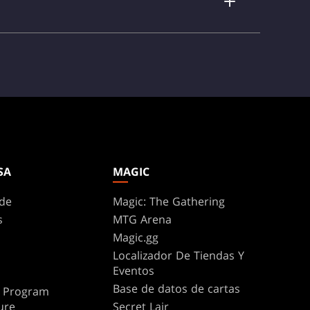
DailyMTG
SA
MAGIC
de
Magic: The Gathering
s
MTG Arena
Magic.gg
Localizador De Tiendas Y
Eventos
Base de datos de cartas
te Program
ure
Secret Lair