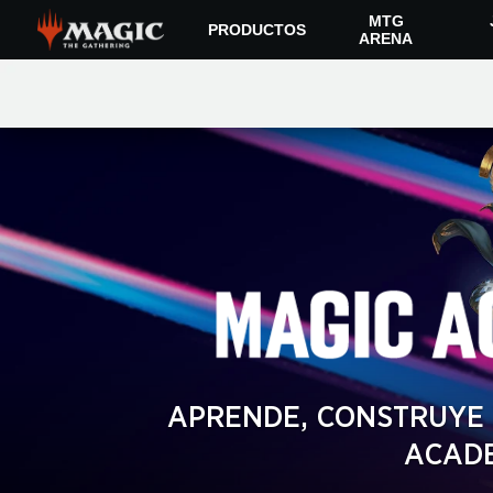
Skip
MTG
PRODUCTOS
to
ARENA
main
MAGIC
content
ACADEMY
MAGIC
APRENDE, CONSTRUYE 
ACAD