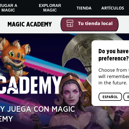
JUGAR A
EXPLORAR
TIENDA
ARTÍCULOS
MAGIC
MAGIC
Tu tienda local
MAGIC ACADEMY
Do you have
preference?
Choose from 
will remembe
in the future.
ESPAÑOL
Y JUEGA CON MAGIC
EMY