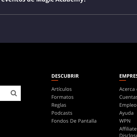
Magic: The Gathering Arena
DESCUBRIR
EMPRE
Artículos
Acerca 
Formatos
Cuenta
Reglas
Empleo
Podcasts
Ayuda
Fondos De Pantalla
WPN
Affilia
Disclos