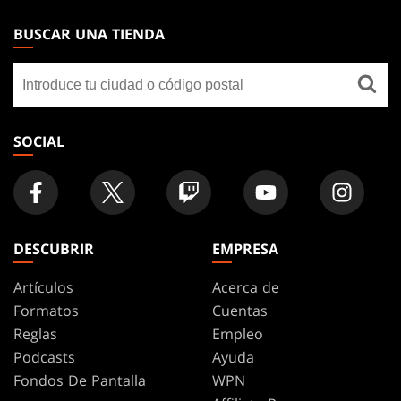
MAGIC:
THE
BUSCAR UNA TIENDA
GATHERING
Buscar
FOOTER
una
tienda
SOCIAL
DESCUBRIR
EMPRESA
Artículos
Acerca de
Formatos
Cuentas
Reglas
Empleo
Podcasts
Ayuda
Fondos De Pantalla
WPN