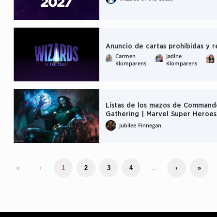
Anuncio de cartas prohibidas y r
Carmen
Jadine
Klomparens
Klomparens
Listas de los mazos de Command
Gathering | Marvel Super Heroes
Jubilee Finnegan
«
‹
…
1
2
3
4
›
»