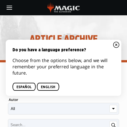
Skip
to
main
content
ARTICLE ARCHIVE
Do you have a language preference?
Choose from the options below, and we will
remember your preferred language in the
future.
Categoría
ESPAÑOL
ENGLISH
Autor