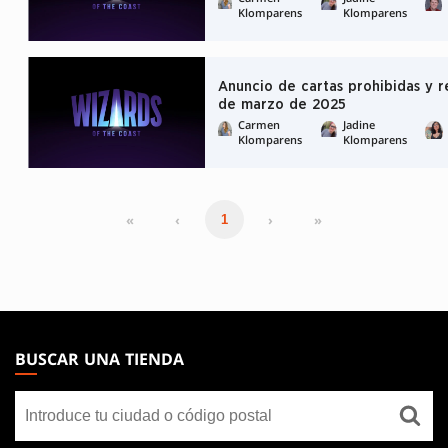
Klomparens
Klomparens
Anuncio de cartas prohibidas y re
de marzo de 2025
Carmen
Jadine
Klomparens
Klomparens
«
‹
›
»
1
MAGIC:
THE
BUSCAR UNA TIENDA
GATHERING
Buscar
FOOTER
una
tienda