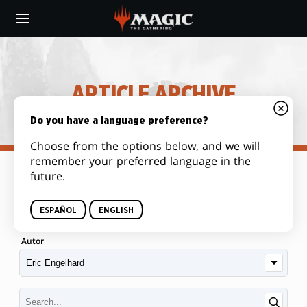
Skip
to
main
content
ARTICLE ARCHIVE
Do you have a language preference?
Choose from the options below, and we will
remember your preferred language in the
future.
Categoría
ESPAÑOL
ENGLISH
Autor