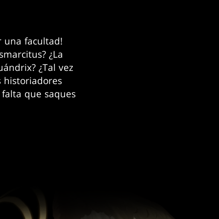
 una facultad!
osmarcitus? ¿La
uándrix? ¿Tal vez
 historiadores
falta que saques