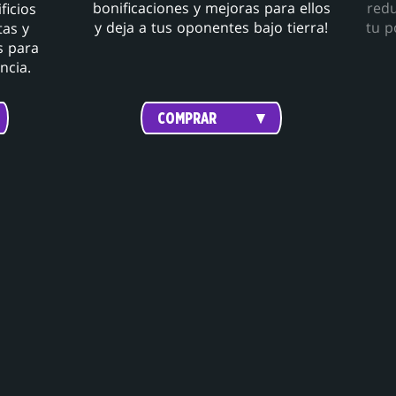
bonificaciones y mejoras para ellos
redu
ficios
y deja a tus oponentes bajo tierra!
tu p
tas y
s para
ncia.
COMPRAR