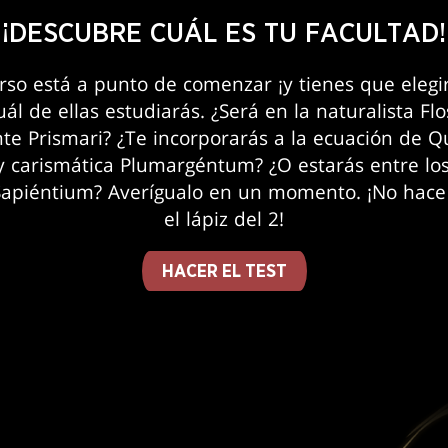
¡DESCUBRE CUÁL ES TU FACULTAD!
rso está a punto de comenzar ¡y tienes que elegir
ál de ellas estudiarás. ¿Será en la naturalista Fl
nte Prismari? ¿Te incorporarás a la ecuación de Q
 y carismática Plumargéntum? ¿O estarás entre los
Sapiéntium? Averígualo en un momento. ¡No hace 
el lápiz del 2!
HACER EL TEST
e