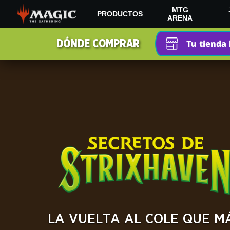
Skip
MTG
PRODUCTOS
to
ARENA
main
SECRETOS
content
DÓNDE COMPRAR
Tu tienda 
DE
STRIXHAVEN
LA VUELTA AL COLE QUE M