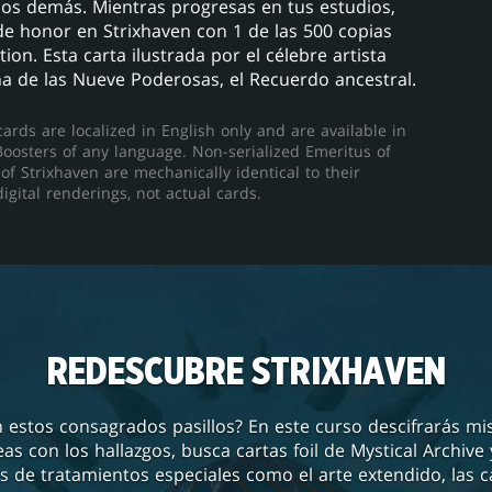
os demás. Mientras progresas en tus estudios,
 de honor en Strixhaven con 1 de las 500 copias
ion. Esta carta ilustrada por el célebre artista
a de las Nueve Poderosas, el Recuerdo ancestral.
cards are localized in English only and are available in
 Boosters of any language. Non-serialized Emeritus of
of Strixhaven are mechanically identical to their
igital renderings, not actual cards.
REDESCUBRE STRIXHAVEN
 estos consagrados pasillos? En este curso descifrarás mis
s con los hallazgos, busca cartas foil de Mystical Archive
 de tratamientos especiales como el arte extendido, las ca