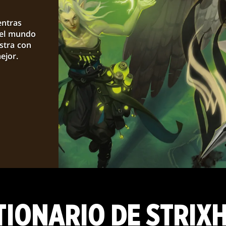
entras
 el mundo
stra con
ejor.
TIONARIO DE STRIX