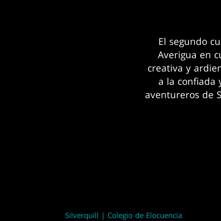
El segundo cu
Averigua en cu
creativa y ardie
a la confiada
aventureros de 
Silverquill | Colegio de Elocuencia
Prismari | Facultad de las artes elementales
Flosmarcitus | Facultad de la vida y la muert
Sapiéntium | Facultad de arqueomancia
Quándrix | Facultad de numeromancia