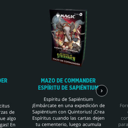
DER
MAZO DE COMMANDER
ESPÍRITU DE SAPIÉNTIUM
Espíritu de Sapiéntium
¡Embárcate en una expedición de
For
citus
Sapiéntium con Quintorius! ¡Crea
rzas de
Espíritus cuando las cartas dejen
con
que algo
tu cementerio, luego acumula
para
agas! En