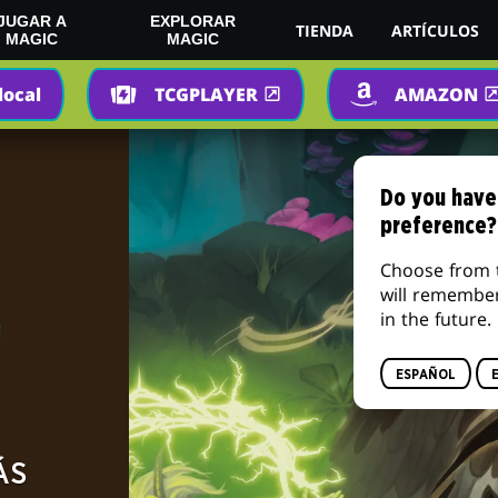
JUGAR A
EXPLORAR
TIENDA
ARTÍCULOS
MAGIC
MAGIC
local
TCGPLAYER
AMAZON
Do you have
preference?
Choose from 
will remembe
in the future.
ESPAÑOL
ÁS