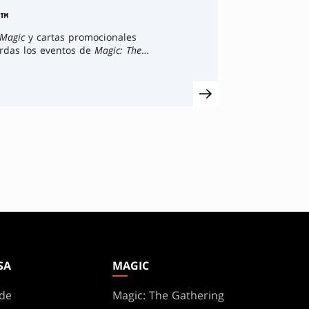
t™
Magic
y cartas promocionales
ierdas los eventos de
Magic: The
SA
MAGIC
de
Magic: The Gathering