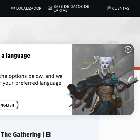
BASE DE DATOS DE
LOCALIZADOR
CUENTAS
CARTAS
 a language
the options below, and we
r your preferred language
Ordenar por
ENGLISH
The Gathering | El