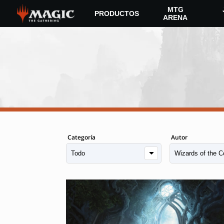
Skip
MTG
PRODUCTOS
to
ARENA
main
content
Categoría
Autor