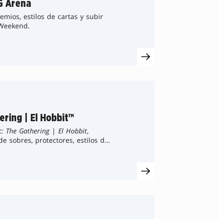
TG Arena
mios, estilos de cartas y subir
 Weekend.
ering | El Hobbit™
: The Gathering
|
El Hobbit
,
e sobres, protectores, estilos de