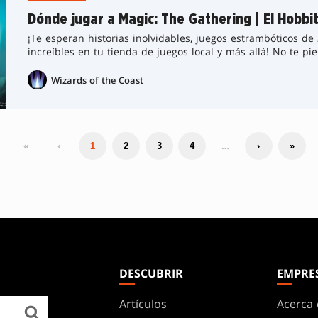
Dónde jugar a Magic: The Gathering | El Hobbi
¡Te esperan historias inolvidables, juegos estrambóticos de
increíbles en tu tienda de juegos local y más allá! No te p
Gathering
|
El Hobbit
.
Wizards of the Coast
«
‹
…
1
2
3
4
›
»
DESCUBRIR
EMPRE
Artículos
Acerca 