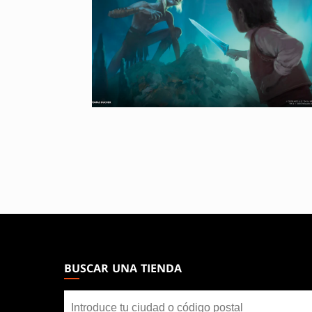
MAGIC:
THE
GATHERING
BUSCAR UNA TIENDA
FOOTER
Buscar