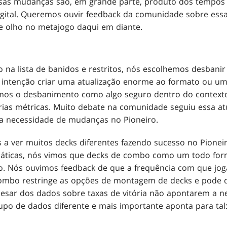
sas mudanças são, em grande parte, produto dos tempos 
igital. Queremos ouvir feedback da comunidade sobre ess
e olho no metajogo daqui em diante.
o na lista de banidos e restritos, nós escolhemos desbani
 intenção criar uma atualização enorme ao formato ou uma
mos o desbanimento como algo seguro dentro do context
rias métricas. Muito debate na comunidade seguiu essa at
 necessidade de mudanças no Pioneiro.
 a ver muitos decks diferentes fazendo sucesso no Pione
emáticas, nós vimos que decks de combo como um todo fo
o. Nós ouvimos feedback de que a frequência com que jo
ombo restringe as opções de montagem de decks e pode de
pesar dos dados sobre taxas de vitória não apontarem a n
o de dados diferente e mais importante aponta para tal: