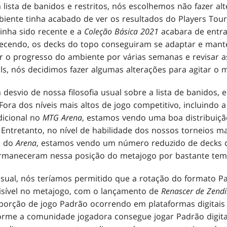
a lista de banidos e restritos, nós escolhemos não fazer a
iente tinha acabado de ver os resultados do Players Tour
inha sido recente e a
Coleção Básica 2021
acabara de entra
ecendo, os decks do topo conseguiram se adaptar e mante
r o progresso do ambiente por várias semanas e revisar a
als, nós decidimos fazer algumas alterações para agitar o 
esvio de nossa filosofia usual sobre a lista de banidos, 
ra dos níveis mais altos de jogo competitivo, incluindo a
dicional no
MTG Arena
, estamos vendo uma boa distribuiçã
. Entretanto, no nível de habilidade dos nossos torneios m
a do
Arena
, estamos vendo um número reduzido de decks c
permaneceram nessa posição do metajogo por bastante tem
ual, nós teríamos permitido que a rotação do formato P
isível no metajogo, com o lançamento de
Renascer de Zendi
roporção de jogo Padrão ocorrendo em plataformas digitai
orme a comunidade jogadora consegue jogar Padrão digit