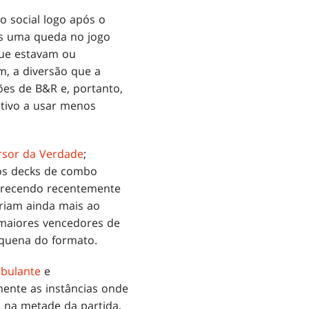
o social logo após o
os uma queda no jogo
que estavam ou
m, a diversão que a
ões de B&R e, portanto,
itivo a usar menos
rsor da Verdade
;
 os decks de combo
arecendo recentemente
ariam ainda mais ao
 maiores vencedores de
equena do formato.
mbulante
e
mente as instâncias onde
 na metade da partida.