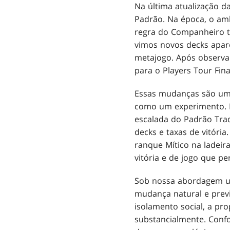
Na última atualização d
Padrão. Na época, o amb
regra do Companheiro t
vimos novos decks apar
metajogo. Após observa
para o Players Tour Fin
Essas mudanças são um d
como um experimento. Fo
escalada do Padrão Tra
decks e taxas de vitória
ranque Mítico na ladeir
vitória e de jogo que 
Sob nossa abordagem us
mudança natural e prev
isolamento social, a p
substancialmente. Conf