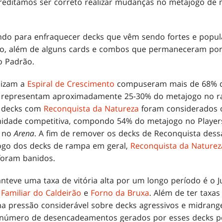
creditamos ser correto realizar mudanças no metajogo de 
ndo para enfraquecer decks que vêm sendo fortes e popula
ivo, além de alguns cards e combos que permaneceram po
o Padrão.
lizam a
Espiral de Crescimento
compuseram mais de 68% d
 e representam aproximadamente 25-30% do metajogo no r
, decks com
Reconquista da Natureza
foram considerados o
idade competitiva, compondo 54% do metajogo no Players 
o no
Arena
. A fim de remover os decks de Reconquista dess
jogo dos decks de rampa em geral,
Reconquista da Naturez
oram banidos.
teve uma taxa de vitória alta por um longo período é o J
o
Familiar do Caldeirão
e
Forno da Bruxa
. Além de ter taxas 
a pressão considerável sobre decks agressivos e midran
 o número de desencadeamentos gerados por esses decks 