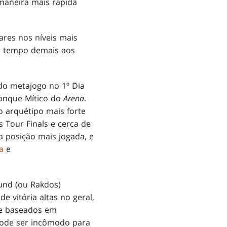
maneira mais rápida
res nos níveis mais
r tempo demais aos
o metajogo no 1º Dia
anque Mítico do
Arena
.
 arquétipo mais forte
Tour Finals e cerca de
a posição mais jogada, e
a
e
und (ou Rakdos)
de vitória altas no geral,
ge baseados em
pode ser incômodo para