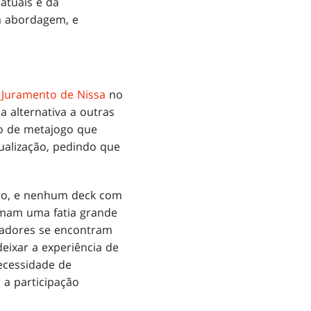
atuais e da
a abordagem, e
r
Juramento de Nissa
no
 alternativa a outras
o de metajogo que
ualização, pedindo que
iro, e nenhum deck com
rmam uma fatia grande
gadores se encontram
ixar a experiência de
ecessidade de
 a participação