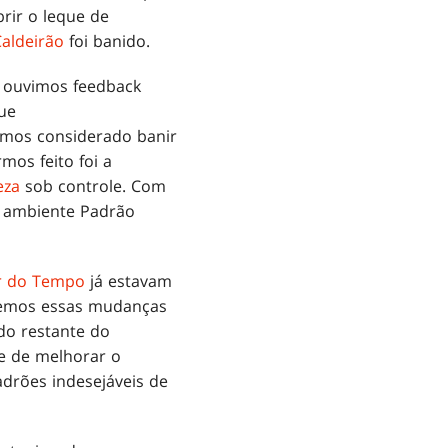
brir o leque de
Caldeirão
foi banido.
 ouvimos feedback
que
ermos considerado banir
mos feito foi a
eza
sob controle. Com
 ambiente Padrão
or do Tempo
já estavam
vemos essas mudanças
do restante do
e de melhorar o
drões indesejáveis de