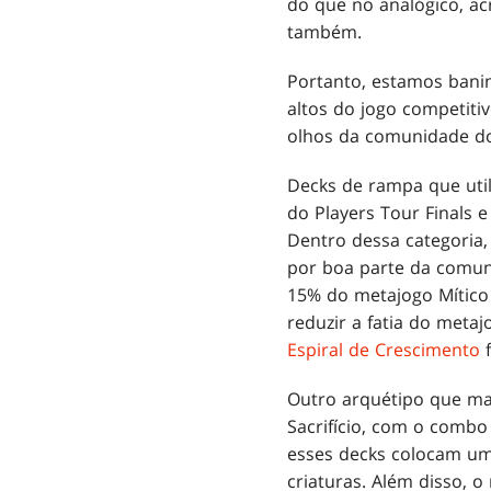
do que no analógico, a
também.
Portanto, estamos bani
altos do jogo competit
olhos da comunidade d
Decks de rampa que uti
do Players Tour Finals
Dentro dessa categoria
por boa parte da comun
15% do metajogo Mític
reduzir a fatia do meta
Espiral de Crescimento
f
Outro arquétipo que man
Sacrifício, com o comb
esses decks colocam um
criaturas. Além disso,