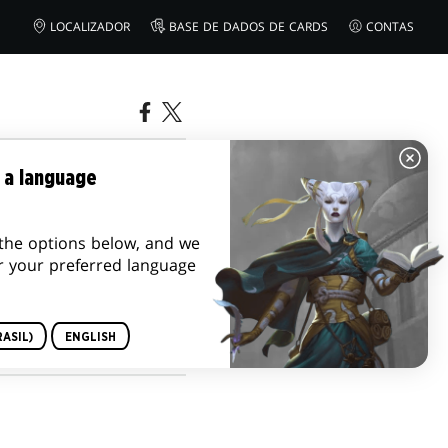
LOCALIZADOR
BASE DE DADOS DE CARDS
CONTAS
DE AGOSTO
 a language
the options below, and we
r your preferred language
ASIL)
ENGLISH