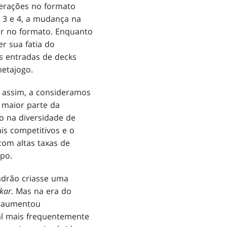
lterações no formato
 3 e 4, a mudança na
r no formato. Enquanto
r sua fatia do
s entradas de decks
metajogo.
e assim, a consideramos
 maior parte da
o na diversidade de
ais competitivos e o
om altas taxas de
po.
adrão criasse uma
kar
. Mas na era do
s aumentou
al mais frequentemente