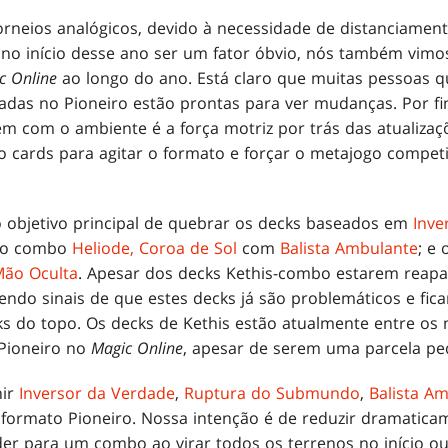
rneios analógicos, devido à necessidade de distanciament
no início desse ano ser um fator óbvio, nós também vim
c Online
ao longo do ano. Está claro que muitas pessoas 
adas no Pioneiro estão prontas para ver mudanças. Por fi
 com o ambiente é a força motriz por trás das atualizaç
 cards para agitar o formato e forçar o metajogo compet
 objetivo principal de quebrar os decks baseados em
Inve
 o combo
Heliode, Coroa de Sol
com
Balista Ambulante
; e
Mão Oculta
. Apesar dos decks Kethis-combo estarem reap
ndo sinais de que estes decks já são problemáticos e fic
s do topo. Os decks de Kethis estão atualmente entre os
 Pioneiro no
Magic Online
, apesar de serem uma parcela p
nir
Inversor da Verdade
,
Ruptura do Submundo
,
Balista A
formato Pioneiro. Nossa intenção é de reduzir dramatica
er para um combo ao virar todos os terrenos no início ou