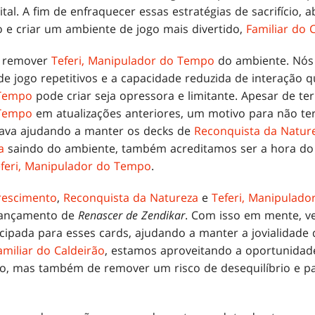
al. A fim de enfraquecer essas estratégias de sacrifício, a
 e criar um ambiente de jogo mais divertido,
Familiar do 
s remover
Teferi, Manipulador do Tempo
do ambiente. Nós
e jogo repetitivos e a capacidade reduzida de interação 
 Tempo
pode criar seja opressora e limitante. Apesar de t
 Tempo
em atualizações anteriores, um motivo para não ter
stava ajudando a manter os decks de
Reconquista da Natur
a
saindo do ambiente, também acreditamos ser a hora do
feri, Manipulador do Tempo
.
Crescimento
,
Reconquista da Natureza
e
Teferi, Manipulad
 lançamento de
Renascer de Zendikar
. Com isso em mente, 
pada para esses cards, ajudando a manter a jovialidade 
amiliar do Caldeirão
, estamos aproveitando a oportunidad
o, mas também de remover um risco de desequilíbrio e pa