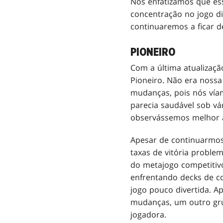
Nós enfatizamos que es
concentração no jogo d
continuaremos a ficar d
PIONEIRO
Com a última atualizaçã
Pioneiro. Não era nossa
mudanças, pois nós vía
parecia saudável sob vá
observássemos melhor a
Apesar de continuarmos
taxas de vitória probl
do metajogo competitiv
enfrentando decks de c
jogo pouco divertida. A
mudanças, um outro grup
jogadora.