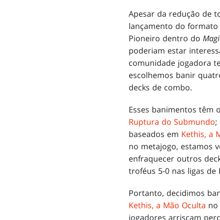
Apesar da redução de to
lançamento do formato 
Pioneiro dentro do
Magi
poderiam estar interess
comunidade jogadora tem
escolhemos banir quatro
decks de combo.
Esses banimentos têm o
Ruptura do Submundo
;
baseados em
Kethis, a 
no metajogo, estamos ve
enfraquecer outros deck
troféus 5-0 nas ligas de
Portanto, decidimos ba
Kethis, a Mão Oculta
no 
jogadores arriscam perd