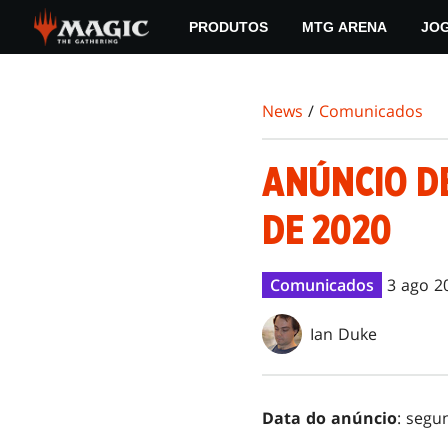
Skip
PRODUTOS
MTG ARENA
JO
to
main
content
News
/
Comunicados
ANÚNCIO DE
DE 2020
Comunicados
3 ago 2
Ian Duke
Data do anúncio
: segu