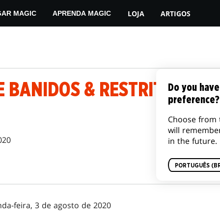
LOJA
ARTIGOS
GAR MAGIC
APRENDA MAGIC
 BANIDOS & RESTRITOS, 3 
Do you have
preference?
Choose from 
will remembe
020
in the future.
PORTUGUÊS (BR
nda-feira, 3 de agosto de 2020