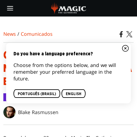
Skip
to
main
content
News
/
Comunicados
COMEMORE OS 30 ANOS DE
Do you have a language preference?
Choose from the options below, and we will
MAGIC: THE GATHERING COM A
remember your preferred language in the
future.
EDIÇÃO DE 30º ANIVERSÁRIO
PORTUGUÊS (BRASIL)
ENGLISH
Comunicados
4 out 2022
Blake Rasmussen