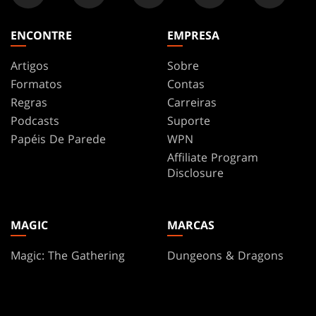
ENCONTRE
EMPRESA
Artigos
Sobre
Formatos
Contas
Regras
Carreiras
Podcasts
Suporte
Papéis De Parede
WPN
Affiliate Program
Disclosure
MAGIC
MARCAS
Magic: The Gathering
Dungeons & Dragons
MTG Arena
Duel Masters
Magic.gg
Magic: The Gathering
Localizador de lojas e