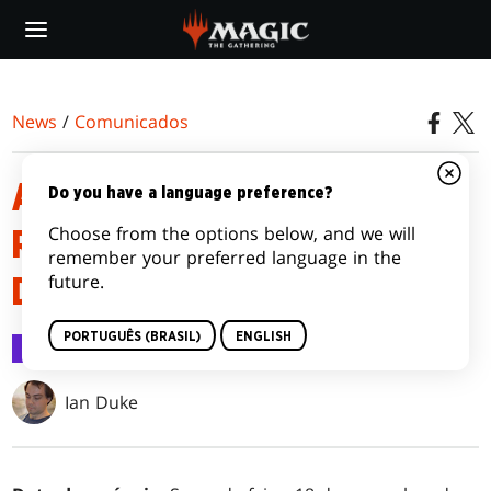
Skip
to
main
content
News
/
Comunicados
ANÚNCIO DE BANIDOS E
Do you have a language preference?
Choose from the options below, and we will
RESTRITOS, 18 DE NOVEMBRO
remember your preferred language in the
future.
DE 2019
PORTUGUÊS (BRASIL)
ENGLISH
Comunicados
19 nov 2019
Ian Duke