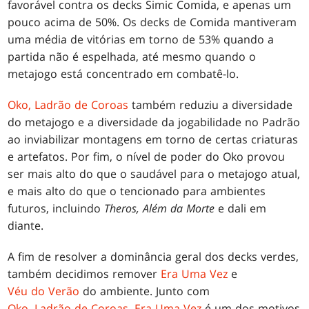
favorável contra os decks Simic Comida, e apenas um
pouco acima de 50%. Os decks de Comida mantiveram
uma média de vitórias em torno de 53% quando a
partida não é espelhada, até mesmo quando o
metajogo está concentrado em combatê-lo.
Oko, Ladrão de Coroas
também reduziu a diversidade
do metajogo e a diversidade da jogabilidade no Padrão
ao inviabilizar montagens em torno de certas criaturas
e artefatos. Por fim, o nível de poder do Oko provou
ser mais alto do que o saudável para o metajogo atual,
e mais alto do que o tencionado para ambientes
futuros, incluindo
Theros, Além da Morte
e dali em
diante.
A fim de resolver a dominância geral dos decks verdes,
também decidimos remover
Era Uma Vez
e
Véu do Verão
do ambiente. Junto com
Oko, Ladrão de Coroas
,
Era Uma Vez
é um dos motivos