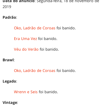
Data do anúncio
: Segunda-feira, 18 de novembro de
2019
Padrão
:
Oko, Ladrão de Coroas
foi banido.
Era Uma Vez
foi banido.
Véu do Verão
foi banido.
Brawl
:
Oko, Ladrão de Coroas
foi banido.
Legado
:
Wrenn e Seis
foi banido.
Vintage
: