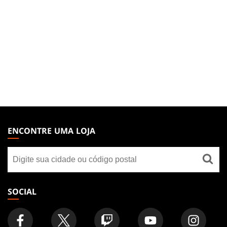
MAGIC:
THE
ENCONTRE UMA LOJA
GATHERING
Encontre
FOOTER
uma
loja
SOCIAL