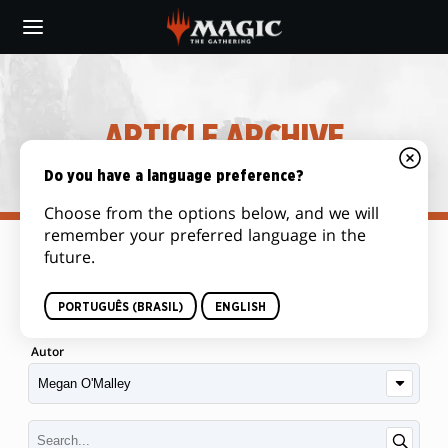
Skip
to
main
content
ARTICLE ARCHIVE
Do you have a language preference?
Choose from the options below, and we will
remember your preferred language in the
future.
Categoria
PORTUGUÊS (BRASIL)
ENGLISH
Autor