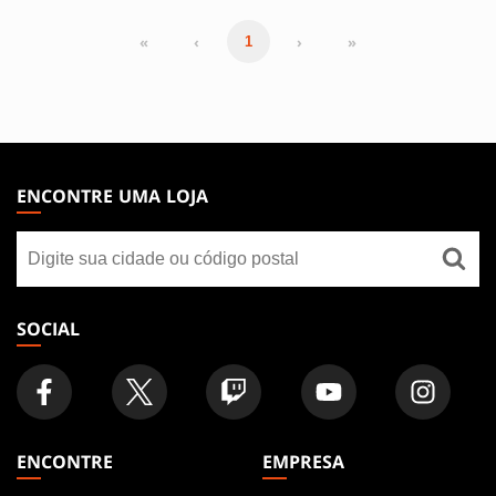
«
‹
›
»
1
MAGIC:
THE
ENCONTRE UMA LOJA
GATHERING
Encontre
FOOTER
uma
loja
SOCIAL
ENCONTRE
EMPRESA