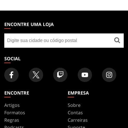
MAGIC:
THE
ENCONTRE UMA LOJA
GATHERING
Encontre
FOOTER
uma
loja
SOCIAL
ENCONTRE
EMPRESA
Artigos
Sobre
Formatos
Contas
Regras
Carreiras
Podcasts
Suporte