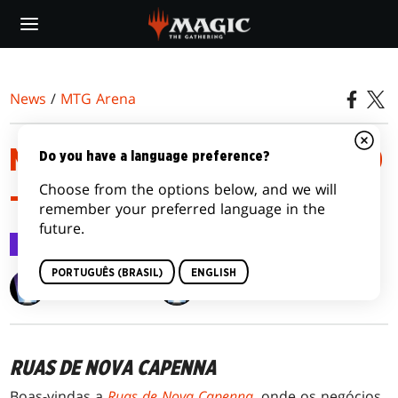
Skip
to
main
content
News
/
MTG Arena
MTG ARENA: ESTADO DO JOGO
Do you have a language preference?
Choose from the options below, and we will
- RUAS DE NOVA CAPENNA
remember your preferred language in the
future.
MTG Arena
21 abr 2022
PORTUGUÊS (BRASIL)
ENGLISH
Megan O'Malley
Jay Parker
RUAS DE NOVA CAPENNA
Boas-vindas a
Ruas de Nova Capenna
, onde os negócios