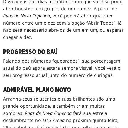
Diga adeus aos dias monótonos em que você só podia
abrir boosters em grupos de um ou dez. A partir de
Ruas de Nova Capenna
, você poderá abrir qualquer
número entre um e dez com a opção “Abrir Todos”. Já
não será necessário abrí-los de um em um, ou esperar
chegar a dez.
PROGRESSO DO BAÚ
Falando dos números “quebrados”, sua porcentagem
atual do baú agora estará sempre visível. Você verá o
seu progresso atual junto do número de curingas.
ADMIRÁVEL PLANO NOVO
Arranha-céus reluzentes e ruas brilhantes são uma
grande oportunidade, e também criam muitas
sombras.
Ruas de Nova Capenna
fará sua estreia
deslumbrante no
MTG Arena
na próxima quinta-feira,
28 de abril. Você já poderá dar uma olhada na terça-