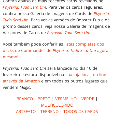
Confira abaixo os mais recentes cards revelados de
Phyrexia: Tudo Será Um
. Para ver os cards regulares,
confira nossa Galeria de Imagens de Cards de
Phyrexia:
Tudo Será Um
. Para ver as versões de Booster Fun e de
promo desses cards, veja nossa Galeria de Imagens de
Variantes de Cards de
Phyrexia: Tudo Será Um
.
Você também pode conferir as
listas completas dos
decks de Commander de
Phyrexia: Tudo Será Um
agora
mesmo
!
Phyrexia: Tudo Será Um
será lançada no dia 10 de
fevereiro e estará disponível na
sua loja local
,
on-line
através da Amazon
e em todos os outros lugares que
vendem
Magic
.
BRANCO
|
PRETO
|
VERMELHO
|
VERDE
|
MULTICOLORIDO
ARTEFATO
|
TERRENO
|
TODOS OS CARDS