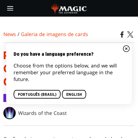
Skip
to
main
content
News
/
Galeria de imagens de cards
PHYREXIA: TUDO SERÁ UM -
Do you have a language preference?
Choose from the options below, and we will
GALERIA DE IMAGENS DE
remember your preferred language in the
future.
CARDS DE COMMANDER
PORTUGUÊS (BRASIL)
ENGLISH
Galeria de imagens de cards
17 jan 2023
Wizards of the Coast