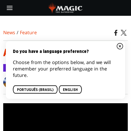
Skip
to
main
content
News
/
Feature
AS MECÂNICAS DE AMONKHET
Do you have a language preference?
Choose from the options below, and we will
Feature
3 abr 2017
remember your preferred language in the
future.
Matt Tabak
PORTUGUÊS (BRASIL)
ENGLISH