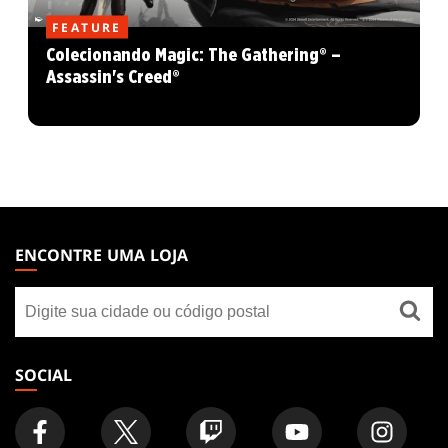
FEATURE
Colecionando Magic: The Gathering® –
Assassin's Creed®
MAGIC:
THE
ENCONTRE UMA LOJA
GATHERING
Encontre
FOOTER
uma
loja
SOCIAL