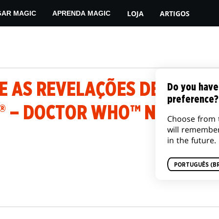
LOJA
ARTIGOS
GAR MAGIC
APRENDA MAGIC
 AS REVELAÇÕES DE MAGIC:
Do you have
preference?
® – DOCTOR WHO™ NA SAN D
Choose from 
will remembe
in the future.
PORTUGUÊS (BR