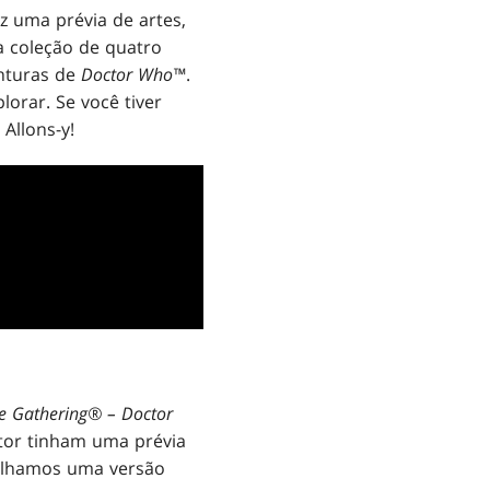
z uma prévia de artes,
coleção de quatro
enturas de
Doctor Who™
.
orar. Se você tiver
Allons-y!
e Gathering® – Doctor
utor tinham uma prévia
ilhamos uma versão