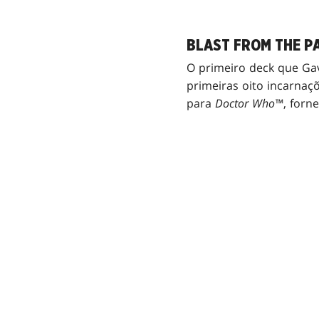
BLAST FROM THE P
O primeiro deck que Gav
primeiras oito incarnaçõ
para
Doctor Who™
, forn