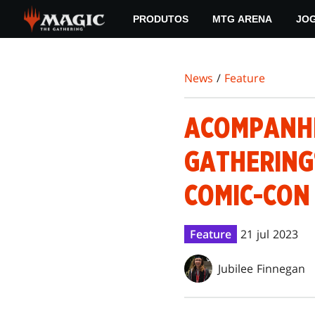
Skip
PRODUTOS
MTG ARENA
JO
to
main
content
News
/
Feature
ACOMPANHE
GATHERING
COMIC-CON
Feature
21 jul 2023
Jubilee Finnegan