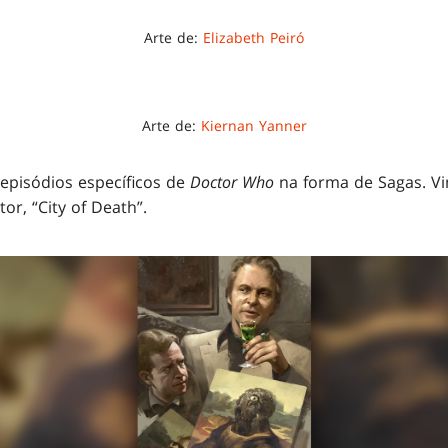
Arte de:
Elizabeth Peiró
Arte de:
Kiernan Yanner
episódios específicos de
Doctor Who
na forma de Sagas. V
r, “City of Death”.