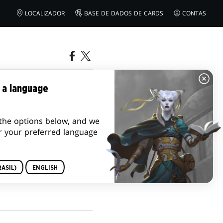
LOCALIZADOR
BASE DE DADOS DE CARDS
CONTAS
 THE
 a language
IEGO
the options below, and we
r your preferred language
ASIL)
ENGLISH