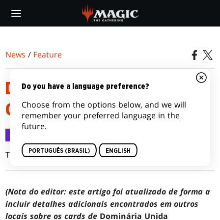
Skip
to
main
content
News
/
Feature
DOMINÁRIA UNIDA - VISÃO
Do you have a language preference?
Choose from the options below, and we will
GERAL DO PRODUTO
remember your preferred language in the
future.
Feature
19 ago 2022
PORTUGUÊS (BRASIL)
ENGLISH
Tim Brown
(Nota do editor: este artigo foi atualizado de forma a
incluir detalhes adicionais encontrados em outros
locais sobre os cards de
Dominária Unida