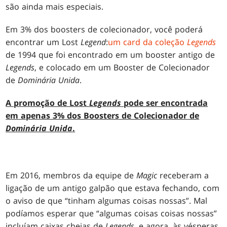
são ainda mais especiais.
Em 3% dos boosters de colecionador, você poderá
encontrar um Lost
Legend
:
um card da coleção
Legends
de 1994 que foi encontrado em um booster antigo de
Legends
, e colocado em um Booster de Colecionador
de
Dominária Unida
.
A promoção de Lost
Legends
pode ser encontrada
em apenas 3% dos Boosters de Colecionador de
Dominária Unida
.
Em 2016, membros da equipe de
Magic
receberam a
ligação de um antigo galpão que estava fechando, com
o aviso de que “tinham algumas coisas nossas”. Mal
podíamos esperar que “algumas coisas coisas nossas”
incluíam caixas cheias de
Legends
, e agora, às vésperas