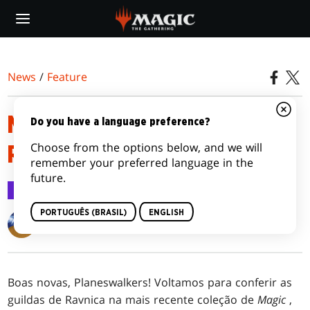
Skip
to
main
content
News
/
Feature
MECÂNICAS DE GUILDAS DE
Do you have a language preference?
Choose from the options below, and we will
RAVNICA
remember your preferred language in the
future.
Feature
4 set 2018
PORTUGUÊS (BRASIL)
ENGLISH
Matt Tabak
Boas novas, Planeswalkers! Voltamos para conferir as
guildas de Ravnica na mais recente coleção de
Magic
,