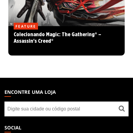
FEATURE
Colecionando Magic: The Gathering® –
Assassin's Creed®
MAGIC:
THE
ENCONTRE UMA LOJA
GATHERING
Encontre
FOOTER
uma
loja
SOCIAL