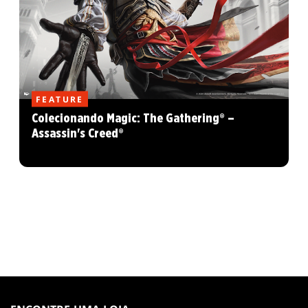
FEATURE
Colecionando Magic: The Gathering® –
Assassin's Creed®
MAGIC:
THE