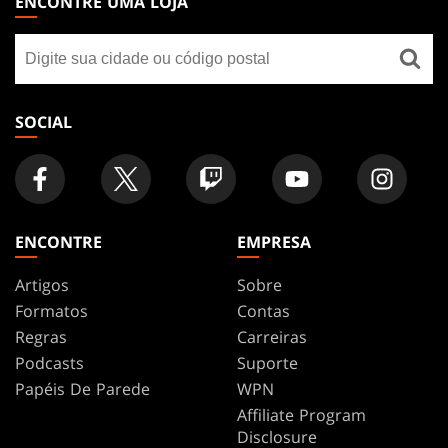
ENCONTRE UMA LOJA
GATHERING
Encontre
FOOTER
uma
loja
SOCIAL
ENCONTRE
EMPRESA
Artigos
Sobre
Formatos
Contas
Regras
Carreiras
Podcasts
Suporte
Papéis De Parede
WPN
Affiliate Program
Disclosure