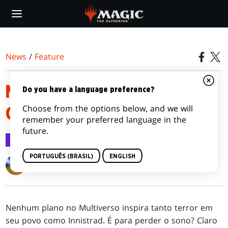
Skip
to
main
content
News
/
Feature
MECÂNICAS DE INNISTRAD:
Do you have a language preference?
Choose from the options below, and we will
CAÇADA À MEIA-NOITE
remember your preferred language in the
future.
Feature
2 set 2021
PORTUGUÊS (BRASIL)
ENGLISH
Matt Tabak
Nenhum plano no Multiverso inspira tanto terror em
seu povo como Innistrad. É para perder o sono? Claro