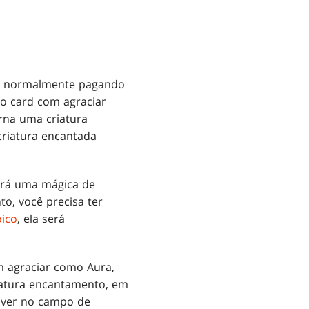
lo normalmente pagando
 o card com agraciar
rna uma criatura
criatura encantada
será uma mágica de
to, você precisa ter
oico
, ela será
m agraciar como Aura,
iatura encantamento, em
tiver no campo de