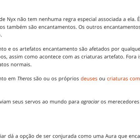
 de Nyx não tem nenhuma regra especial associada a ela. 
fatos também são encantamentos. Os outros encantament
.
to e os artefatos encantamento são afetados por qualque
os, assim como acontece com as criaturas artefato. Fora 
atos normais.
ento em
Theros
são ou os próprios
deuses
ou
criaturas com
nviam seus servos ao mundo para
agraciar
os merecedores 
iar dá a opção de ser conjurada como uma Aura que encan