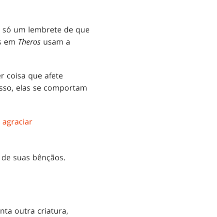
É só um lembrete de que
os em
Theros
usam a
r coisa que afete
isso, elas se comportam
 agraciar
de suas bênçãos.
ta outra criatura,