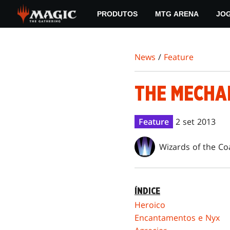
Skip
PRODUTOS
MTG ARENA
JO
to
main
content
News
/
Feature
THE MECHA
Feature
2 set 2013
Wizards of the Co
ÍNDICE
Heroico
Encantamentos e Nyx