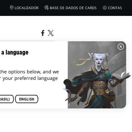
LOCALIZADOR
BASE DE DADOS DE CARDS
CONTAS
 a language
the options below, and we
r your preferred language
ASIL)
ENGLISH